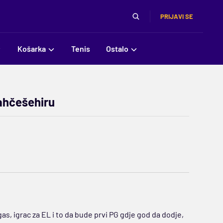
PRIJAVI SE
Košarka
Tenis
Ostalo
ahčešehiru
as, igrac za EL i to da bude prvi PG gdje god da dodje,