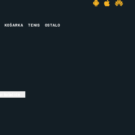
KOŠARKA
TENIS
OSTALO
i kolačiće