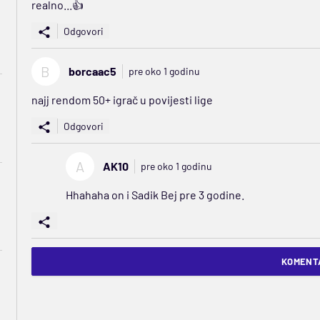
realno...👍
Odgovori
B
borcaac5
pre oko 1 godinu
najj rendom 50+ igrač u povijesti lige
Odgovori
A
AK10
pre oko 1 godinu
Hhahaha on i Sadik Bej pre 3 godine.
KOMENTA