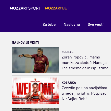
Za tebe
Naslovna
Sve vesti
NAJNOVIJE VESTI
FUDBAL
Zoran Popović: Imamo
momke za sledeći Mundijal
i ne smemo da ih ispustimo
KOŠARKA
Zvezdin poklon navijačima
u nedeljno jutro: Potpisao
Nik Vajler Beb!