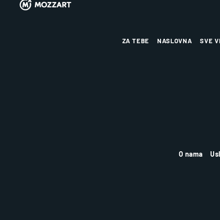
ZA TEBE
NASLOVNA
SVE V
O nama
Us