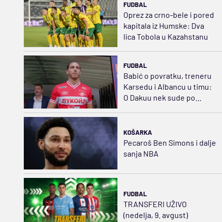
FUDBAL
Oprez za crno-bele i pored
kapitala iz Humske: Dva
lica Tobola u Kazahstanu
FUDBAL
Babić o povratku, treneru
Karsedu i Albancu u timu:
O Dakuu nek sude po
njegovim igrama
KOŠARKA
Pecaroš Ben Simons i dalje
sanja NBA
FUDBAL
TRANSFERI UŽIVO
(nedelja, 9. avgust)