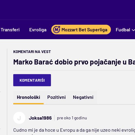
Transferi
Evroliga
Mozzart Bet Superliga
Fudbal
KOMENTARI NA VEST
Marko Barać dobio prvo pojačanje u B
KOMENTARIŠI
Hronološki
Pozitivni
Negativni
J
Joksa1986
pre oko 1 godinu
Cudno mi je da hoce u Evropu a da ga nije uzeo neki evrolig