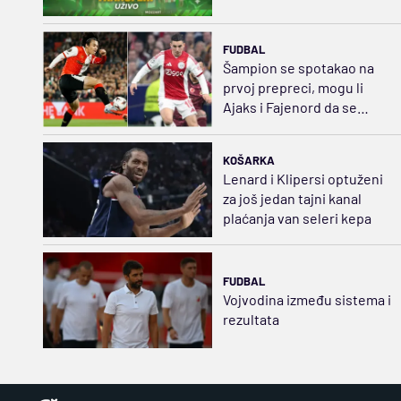
FUDBAL
Šampion se spotakao na
prvoj prepreci, mogu li
Ajaks i Fajenord da se
vrate na staze uspeha?
KOŠARKA
Lenard i Klipersi optuženi
za još jedan tajni kanal
plaćanja van seleri kepa
FUDBAL
Vojvodina između sistema i
rezultata