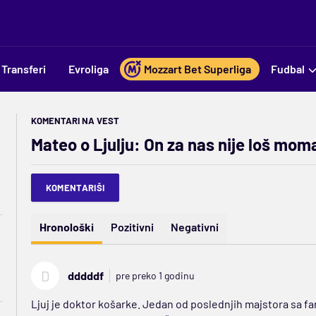
Transferi
Evroliga
Mozzart Bet Superliga
Fudbal
KOMENTARI NA VEST
Mateo o Ljulju: On za nas nije loš moma
KOMENTARIŠI
Hronološki
Pozitivni
Negativni
D
dddddf
pre preko 1 godinu
Ljuj je doktor košarke. Jedan od poslednjih majstora sa f