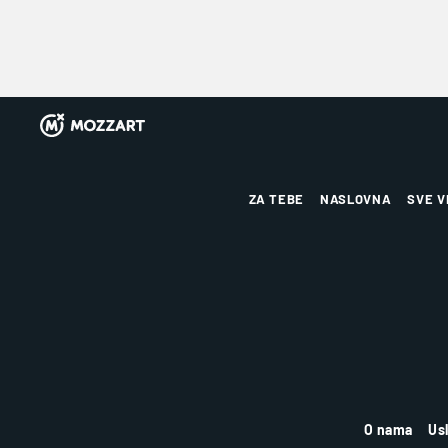
ZA TEBE
NASLOVNA
SVE V
O nama
Us