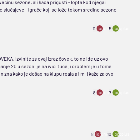
većinu sezone, ali kada prigusti - lopta kod njega i
 slučajeve - igrače koji se lože tokom sredine sezone
ion:minus
ion:plus
0
5
A. izvinite zs ovaj izraz čovek. to ne ide uz ovo
nje 20 u sezoni je na ivici tuče. i oroblem je u tome
n zna kako je došao na klupu reala a i mi ) kaže za ovo
ion:minus
ion:plus
8
7
ion:minus
ion:plus
8
10