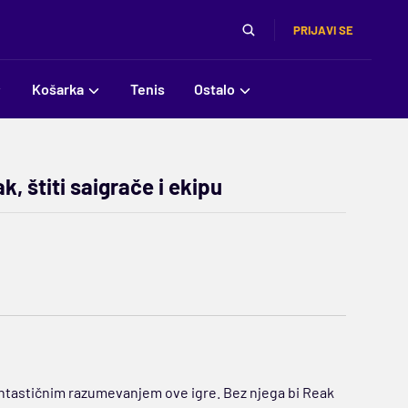
PRIJAVI SE
Košarka
Tenis
Ostalo
k, štiti saigrače i ekipu
antastičnim razumevanjem ove igre. Bez njega bi Reak