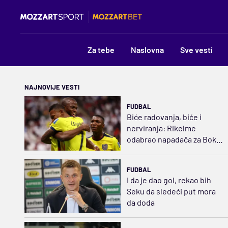
Za tebe
Naslovna
Sve vesti
NAJNOVIJE VESTI
FUDBAL
Biće radovanja, biće i
nerviranja: Rikelme
odabrao napadača za Boku
i razbuktao požar strasti
FUDBAL
I da je dao gol, rekao bih
Seku da sledeći put mora
da doda