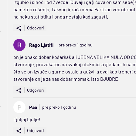
izgubio i sinoć i od Zvezde. Čuvaju ga (i čuva on sam sebe) 
pametna rešenja. Takvog igrača nema Partizan već obrnute
na neku statistiku i onda nestaju kad zagusti.
Odgovori
Rago Ljatifi
pre preko 1 godinu
on je onako dobar košarkaš ali JEDNA VELIKA NULA OD ČOVEK
stvorenje. provokator, na svakoj utakmici a gledam ih najma
što se on izvuče a gurne ostale u gužvi. a ovaj kao trener( o
stvorenje on je za nas dobar momak. isto DJUBRE
Odgovori
P
Paa
pre preko 1 godinu
Ljuljaj Ljulje!
Odgovori