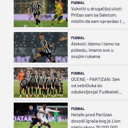
FUDBAL
Vukotić u drugačijoj ulozi:
Pričao sam sa Saletom,
mislim da sam opravdao tu
poziciju
FUDBAL
Aleksić: Idemo i tamo na
pobedu, imamo sve u
svojim rukama
FUDBAL
OCENE – PARTIZAN: Sek
od sebičluka do
oduševljenja! Fudbalski
švrća Kostić
FUDBAL
Hetafe pred Partizan
dovodi igrača kog je Lion
platio skoro 30.000.000