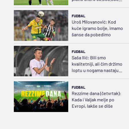
evra
FUDBAL
Uroš Milovanović: Kod
kuće igramo bolje, imamo
šanse da pobedimo
FUDBAL
Saša Ilić: Bili smo
kvalitetniji, ali čim držimo
loptu u nogama nastaju
problemi
FUDBAL
Rezzime dana (četvrtak):
Kada i Valjak melje po
Evropi, lakše se diše