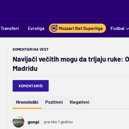
Transferi
Evroliga
Mozzart Bet Superliga
Fudbal
KOMENTARI NA VEST
Navijači večitih mogu da trljaju ruke: O
Madridu
KOMENTARIŠI
Hronološki
Pozitivni
Negativni
gonpi
pre oko 1 godinu