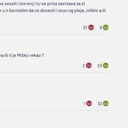
s veseli i lovrenj i tu se prica zavrsava za sl
u n ba mislim da ce dovesti i zvuc og pleja..nilikin a ili
ion:minus
ion:plus
37
9
ili ti je Miško rekao ?
ion:minus
ion:plus
2
23
ion:minus
ion:plus
1
33