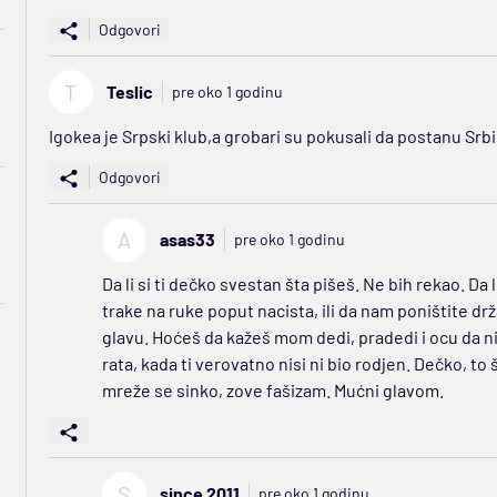
Odgovori
T
Teslic
pre oko 1 godinu
Igokea je Srpski klub,a grobari su pokusali da postanu Srbi
Odgovori
A
asas33
pre oko 1 godinu
Da li si ti dečko svestan šta pišeš. Ne bih rekao. Da 
trake na ruke poput nacista, ili da nam poništite dr
glavu. Hoćeš da kažeš mom dedi, pradedi i ocu da nisu
rata, kada ti verovatno nisi ni bio rodjen. Dečko, t
mreže se sinko, zove fašizam. Mućni glavom.
S
since 2011
pre oko 1 godinu