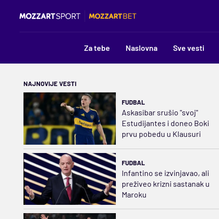
Za tebe
Naslovna
Sve vesti
NAJNOVIJE VESTI
FUDBAL
Askasibar srušio "svoj"
Estudijantes i doneo Boki
prvu pobedu u Klausuri
FUDBAL
Infantino se izvinjavao, ali
preživeo krizni sastanak u
Maroku