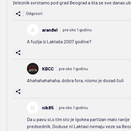
železnik svrstamo pod grad Beograd a šta se sve danas u
Odgovori
A
aranđel
pre oko 1 godinu
A fuzija iz Laktaša 2007 godine?
KBCC
pre oko 1 godinu
Ahahahahahaha, dobra fora, nismo je dosad čuli
N
nik85
pre oko 1 godinu
Da u pavu si,s tim sto je igokea partizan malo ranij
predsednik. Doduse ni Laktasi nemaju veze sa Be