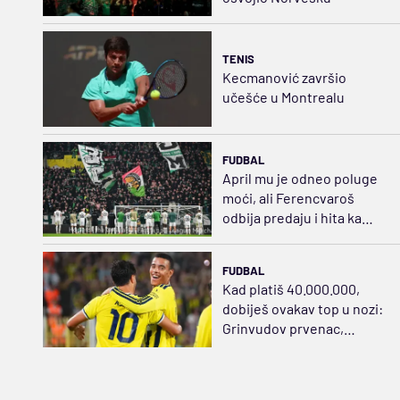
TENIS
Kecmanović završio
učešće u Montrealu
FUDBAL
April mu je odneo poluge
moći, ali Ferencvaroš
odbija predaju i hita ka
sudaru sa Salahom
FUDBAL
Kad platiš 40.000.000,
dobiješ ovakav top u nozi:
Grinvudov prvenac,
zategao praćku za sve pare