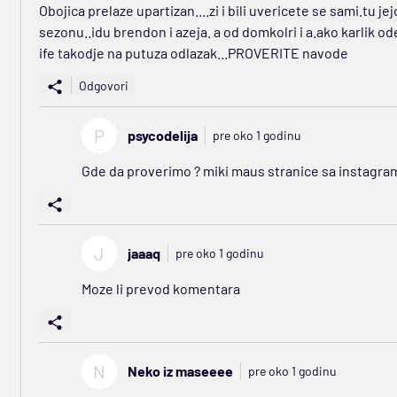
Obojica prelaze upartizan....zi i bili uvericete se sami.tu jejo
sezonu..idu brendon i azeja. a od domkolri i a.ako karlik ode 
ife takodje na putuza odlazak...PROVERITE navode
Odgovori
P
psycodelija
pre oko 1 godinu
Gde da proverimo ? miki maus stranice sa instagrama 
J
jaaaq
pre oko 1 godinu
Moze li prevod komentara
N
Neko iz maseeee
pre oko 1 godinu