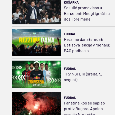
KOŠARKA
Sekulić promovisan u
Barseloni: Mnogi igrači su
došli pre mene
FUDBAL
Rezzime dana (sreda):
Betisova lekcija Arsenalu;
PAO podbacio
FUDBAL
TRANSFERI (sreda, 5.
avgust)
FUDBAL
Panatinaikos se sapleo
protiv Bugara, Apolon
osvojio Norvešku