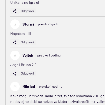
Unikaha ne igra el
Odgovori
S
Storari
pre oko 1 godinu
Napaćen. 🤷‍♀️
Odgovori
V
Vojtek
pre oko 1 godinu
Jago i Bruno 2.0
Odgovori
M
Mile led
pre oko 1 godinu
Kako mogu biti večiti kada je tkz. zvezda osnovana 2011 god
nedovoljno da bi se neka dva kluba nazivala večitim rivalim