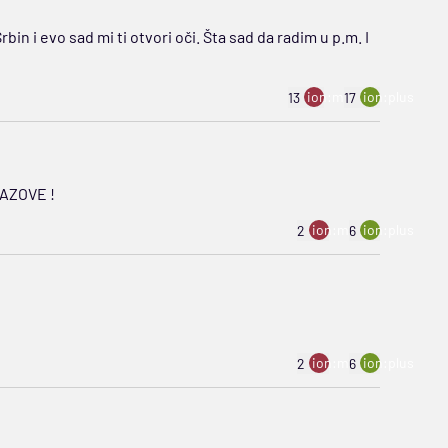
in i evo sad mi ti otvori oči. Šta sad da radim u p.m. I
ion:minus
ion:plus
13
17
AZOVE !
ion:minus
ion:plus
2
6
ion:minus
ion:plus
2
6