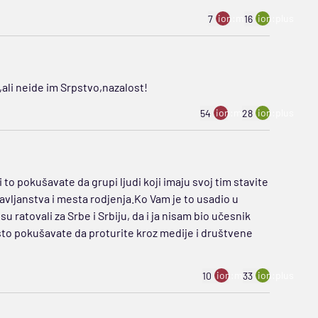
ion:minus
ion:plus
7
16
,ali neide im Srpstvo,nazalost!
ion:minus
ion:plus
54
28
li to pokušavate da grupi ljudi koji imaju svoj tim stavite
žavljanstva i mesta rodjenja.Ko Vam je to usadio u
 ratovali za Srbe i Srbiju, da i ja nisam bio učesnik
o što pokušavate da proturite kroz medije i društvene
ion:minus
ion:plus
10
33