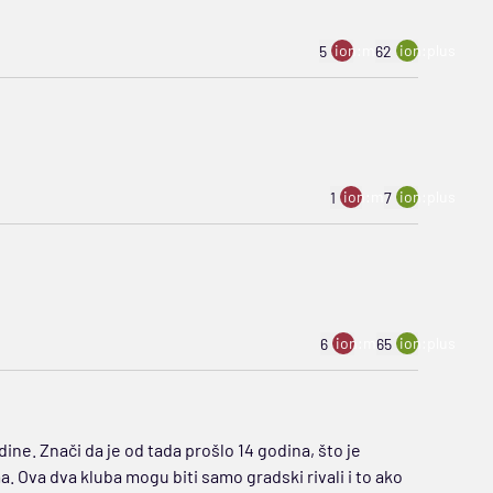
ion:minus
ion:plus
5
62
ion:minus
ion:plus
1
7
ion:minus
ion:plus
6
65
ine. Znači da je od tada prošlo 14 godina, što je
a. Ova dva kluba mogu biti samo gradski rivali i to ako