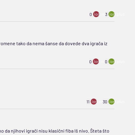
ion:minus
ion:plus
0
3
promene tako da nema šanse da dovede dva igrača iz
ion:minus
ion:plus
0
0
ion:minus
ion:plus
11
30
 da njihovi igrači nisu klasični fiba lš nivo. Šteta što