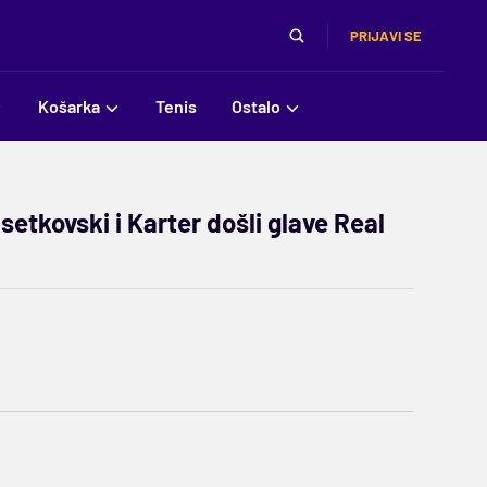
PRIJAVI SE
Košarka
Tenis
Ostalo
setkovski i Karter došli glave Real