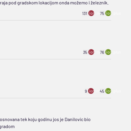
braja pod gradskom lokacijom onda možemo i železnik.
ion:minus
ion:plus
131
75
ion:minus
ion:plus
35
76
ion:minus
ion:plus
9
45
e osnovana tek koju godinu jos je Danilovic bio
ogradom