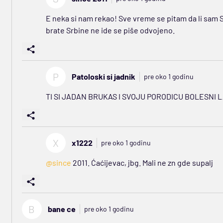
E neka si nam rekao! Sve vreme se pitam da li sam Srb
brate Srbine ne ide se piše odvojeno.
P
Patoloski si jadnik
pre oko 1 godinu
TI SI JADAN BRUKAS I SVOJU PORODICU BOLESNI L
X
x1222
pre oko 1 godinu
@since
2011. Ćaćijevac, jbg. Mali ne zn gde supalj
B
bane ce
pre oko 1 godinu