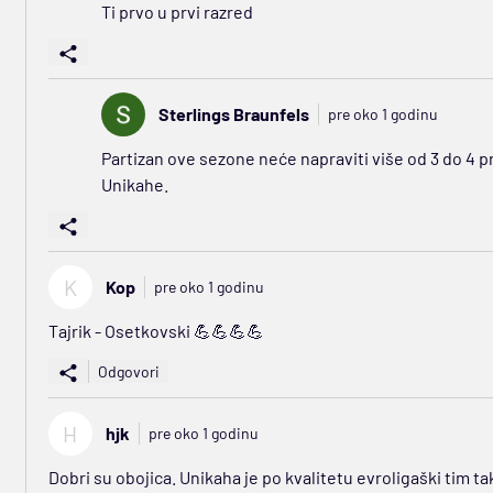
Ti prvo u prvi razred
Sterlings Braunfels
pre oko 1 godinu
Partizan ove sezone neće napraviti više od 3 do 4 
Unikahe.
K
Kop
pre oko 1 godinu
Tajrik - Osetkovski 💪💪💪💪
Odgovori
H
hjk
pre oko 1 godinu
Dobri su obojica. Unikaha je po kvalitetu evroligaški tim tako