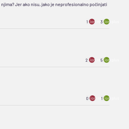
 njima? Jer ako nisu, jako je neprofesionalno počinjati
ion:minus
ion:plus
1
3
ion:minus
ion:plus
2
5
ion:minus
ion:plus
0
1