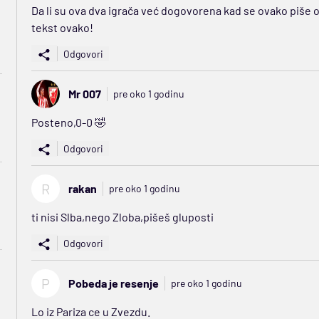
Da li su ova dva igrača već dogovorena kad se ovako piše o
tekst ovako!
Odgovori
Mr 007
pre oko 1 godinu
Posteno,0-0 🤣
Odgovori
R
rakan
pre oko 1 godinu
ti nisi Slba,nego Zloba,pišeš gluposti
Odgovori
P
Pobeda je resenje
pre oko 1 godinu
Lo iz Pariza ce u Zvezdu.