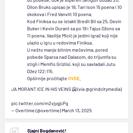
Dilon Bruks upisao je 19, Tari Ison 15 poena i 10
skokova i Fred Vanvlit 10 poena.
Kod Finiksa su se istakli Bredli Bil sa 25, Devin
Buker i Kevin Durant sa po 19 i Tajus Džons sa
11 poena. Vasilije Micić je jedini igrač koji nije
ulazio u igru u redovima Finiksa.
U nešto manje bitnim mečevima, pored
pobede Sparsa nad Dalasom, do trijumfa su
stigli i Memfis Grizlisi, koji su savladali Jutu
Džez 122:115.
Opširnije pročitajte
OVDE
.
JA MORANT ICE IN HIS VEINS 🥶 (via
@grindcitymedia
)
pic.twitter.com/m2vjygjcPg
— Overtime (@overtime)
March 13, 2025
Sjajni Bogdanović!