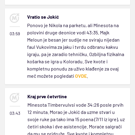
Vratio se Jokić
Ponovo je Nikola na parketu, ali Minesota na
polovini druge deonice vodi 43:35. Majk
03:59
Meloun je besan jer sudije ne sviraju nijedan
faul Vukovima za jaku i tvrdu odbranu kakvu
igraju, pa je zaradio tehničku. Ozbiljna fizikalna
košarka se igra u Koloradu. Sve kvote i
kompletnu ponudu za uživo klađenje za ovaj
meč možete pogledati
OVDE
.
Kraj prve četvrtine
Minesota Timbervulvsi vode 34:26 posle prvih
12 minuta. Morao je Jokić da uzme stvari u
03:43
svoje ruke pa tako ima 15 poena (7/11 iz igre), uz
četiri skoka i dve asistencije. Moraće saigrači
da mu se pridruže. Sve kvote i kompletnu