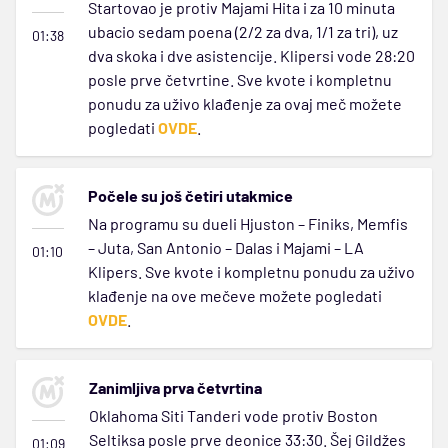
Startovao je protiv Majami Hita i za 10 minuta
ubacio sedam poena (2/2 za dva, 1/1 za tri), uz
01:38
dva skoka i dve asistencije. Klipersi vode 28:20
posle prve četvrtine. Sve kvote i kompletnu
ponudu za uživo klađenje za ovaj meč možete
pogledati
OVDE
.
Počele su još četiri utakmice
Na programu su dueli Hjuston – Finiks, Memfis
– Juta, San Antonio – Dalas i Majami – LA
01:10
Klipers. Sve kvote i kompletnu ponudu za uživo
klađenje na ove mečeve možete pogledati
OVDE
.
Zanimljiva prva četvrtina
Oklahoma Siti Tanderi vode protiv Boston
Seltiksa posle prve deonice 33:30. Šej Gildžes
01:09