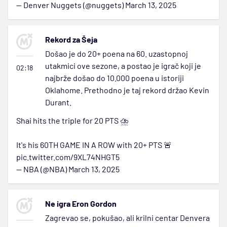
— Denver Nuggets (@nuggets)
March 13, 2025
Rekord za Šeja
Došao je do 20+ poena na 60. uzastopnoj
utakmici ove sezone, a postao je igrač koji je
02:18
najbrže došao do 10.000 poena u istoriji
Oklahome. Prethodno je taj rekord držao Kevin
Durant.
Shai hits the triple for 20 PTS ⛈️
It's his 60TH GAME IN A ROW with 20+ PTS 🚨
pic.twitter.com/9XL74NHGT5
— NBA (@NBA)
March 13, 2025
Ne igra Eron Gordon
Zagrevao se, pokušao, ali krilni centar Denvera