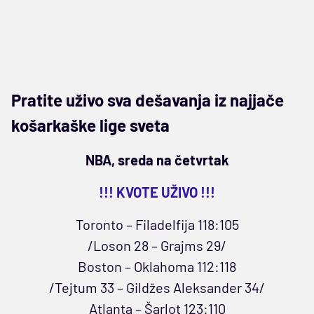
Pratite uživo sva dešavanja iz najjače
košarkaške lige sveta
NBA, sreda na četvrtak
!!! KVOTE UŽIVO !!!
Toronto – Filadelfija 118:105
/Loson 28 – Grajms 29/
Boston – Oklahoma 112:118
/Tejtum 33 – Gildžes Aleksander 34/
Atlanta – Šarlot 123:110