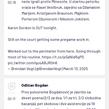
neće igrati protiv Minesote. U startnu petorku
02:16
vraća se Rasel Vestbruk, zajedno sa Džamalom
Marijem, Kristijanom Braunom, Majklom
Porterom Džuniorom i Nikolom Jokićem.
Aaron Gordon is OUT tonight.
Still on the court getting some pregame work in.
Worked out to the perimeter from here. Going through
most of his routine.
https://t.co/pSaNid5qPS
pic.twitter.com/qusABJR0n6
— Brendan Vogt (@BrendanVogt)
March 13, 2025
Odličan Bogdan
Prvo poluvreme Bogdanović je završio sa
devet poena (2/2 za dva, 1/1 za tri, 2/2 slobodna
02:11
bacanja), pet skokova i dve asistencije za 19