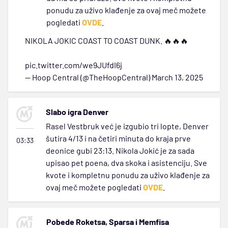
ponudu za uživo klađenje za ovaj meč možete
pogledati
OVDE
.
NIKOLA JOKIC COAST TO COAST DUNK. 🔥🔥🔥
pic.twitter.com/we9JUfdI6j
— Hoop Central (@TheHoopCentral)
March 13, 2025
Slabo igra Denver
Rasel Vestbruk već je izgubio tri lopte, Denver
šutira 4/13 i na četiri minuta do kraja prve
03:33
deonice gubi 23:13. Nikola Jokić je za sada
upisao pet poena, dva skoka i asistenciju. Sve
kvote i kompletnu ponudu za uživo klađenje za
ovaj meč možete pogledati
OVDE
.
Pobede Roketsa, Sparsa i Memfisa