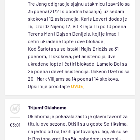
Tre Jang odigrao je sjajnu utakmicu i završio sa
35 poena (21/21 slobodna bacanja), uz sedam
skokova i 12 asistencija. Karis Levert dodao je
15, Džordž Nijeng 12, Vit Krejči 11 i po 10 poena
Terens Men i Dajson Denijels, koji je imao i
četiri ukradene lopte i dve blokade.
Kod Šarlota su se istakli Majls Bridžis sa 31
poenom, 11 skokova, pet asistencija, dve
ukradene lopte i četiri blokade, Lamelo Bol sa
25 poena i devet asistencija, Dakvon Džefris sa
20 i Mark Vilijams sa 14 poena i 14 skokova.
Opširnije pročitajte
OVDE
.
Trijumf Oklahome
Oklahoma je pokazala zašto je glavni favorit za
titulu ove sezone. Otišli su u goste Seltiksima,
03:01
na jedno od najtežih gostovanja u ligi, ali su se
iz Bostona vratili sa 54. pobedom u sezoni -