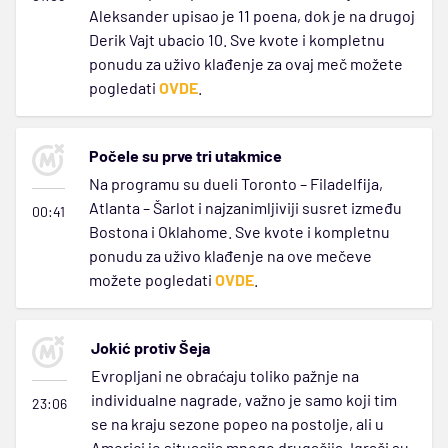
Aleksander upisao je 11 poena, dok je na drugoj
Derik Vajt ubacio 10. Sve kvote i kompletnu
ponudu za uživo klađenje za ovaj meč možete
pogledati
OVDE
.
Počele su prve tri utakmice
Na programu su dueli Toronto – Filadelfija,
Atlanta – Šarlot i najzanimljiviji susret između
00:41
Bostona i Oklahome. Sve kvote i kompletnu
ponudu za uživo klađenje na ove mečeve
možete pogledati
OVDE
.
Jokić protiv Šeja
Evropljani ne obraćaju toliko pažnje na
individualne nagrade, važno je samo koji tim
23:06
se na kraju sezone popeo na postolje, ali u
Americi je situacija mnogo drugačija. Igrači su