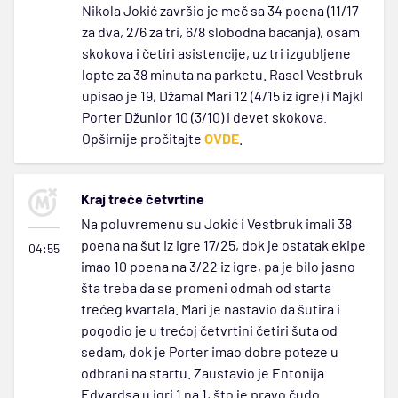
Nikola Jokić završio je meč sa 34 poena (11/17
za dva, 2/6 za tri, 6/8 slobodna bacanja), osam
skokova i četiri asistencije, uz tri izgubljene
lopte za 38 minuta na parketu. Rasel Vestbruk
upisao je 19, Džamal Mari 12 (4/15 iz igre) i Majkl
Porter Džunior 10 (3/10) i devet skokova.
Opširnije pročitajte
OVDE
.
Kraj treće četvrtine
Na poluvremenu su Jokić i Vestbruk imali 38
poena na šut iz igre 17/25, dok je ostatak ekipe
04:55
imao 10 poena na 3/22 iz igre, pa je bilo jasno
šta treba da se promeni odmah od starta
trećeg kvartala. Mari je nastavio da šutira i
pogodio je u trećoj četvrtini četiri šuta od
sedam, dok je Porter imao dobre poteze u
odbrani na startu. Zaustavio je Entonija
Edvardsa u igri 1 na 1, što je pravo čudo