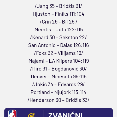
/Jang 35 – Bridžis 31/
Hjuston – Finiks 111:104
/Grin 29 – Bil 25 /
Memfis – Juta 122:115
/Kenard 30 – Sekston 22/
San Antonio – Dalas 126:116
/Foks 32 – Vilijams 19/
Majami – LA Klipers 104:119
/Hiro 31 – Bogdanović 30/
Denver – Minesota 95:115
/Jokić 34 – Edvards 29/
Portland – Njujork 113:114
/Henderson 30 – Bridžis 33/