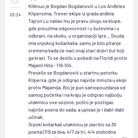
Kliknuo je Bogdan Bogdanović u Los Anđeles
Klipersima. Trener ekipe iz grada anđela
03:24
Tajron Lu našao mu je pravu ulogu sa klupe,
gde preuzima odgovornost i u šutevima i u
odbrani, na skoku, u organizaciji igre... Svuda
ima srpskog košarkaša, samo je bilo pitanje
vremena kada će naći onaj stari dobri šut koji
ga krasi. To se desilo u pobedi na Floridi protiv
Majami Hita - 119:104.
Preselio se Bogdanović u startnu petorku
Klipersa, gde je odigrao najviše minuta u ekipi
protiv Majamija. Bio je pun samopouzdanja od
samog početka i na kraju je odigrao najbolju
utakmicu ove sezone, pošto je postigao
najviše poena do sada, a upisao je i dabl-dabl
učinak.
Srpski košarkaš utakmicu je završio sa 30
poena (7/9 za dva, 4/7 za tri, 4/4 slobodna