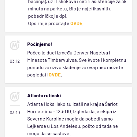
bacanja), uz 11 skokova i četiri asistencije za 38
minuta na parketu. Bio je najefikasniji u
pobedničkoj ekipi.
Opširnije pročitajte
OVDE
.
Počinjemo!
Počeo je duel između Denver Nagetsa i
Minesota Timbervulvsa. Sve kvote i kompletnu
03:12
ponudu za uživo klađenje za ovaj meč možete
pogledati
OVDE
.
Atlanta rutinski
Atlanta Hoksi lako su izašli na kraj sa Šarlot
Hornetsima - 123:110. Izgleda da je ekipa iz
03:10
Severne Karoline mogla da pobedi samo
Lejkerse u Los Anđelesu, pošto od tada ne
mogu da se sastave.