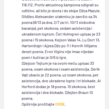
118:112. Protiv aktuelnog šampiona odigrali su
odlično, ali bilo je dosta i do ekipe Džoa Mazule.
Gildžes Aleksander utakmicu je završio sa 34
poena (8/13 za dva, 2/7 za tri, 10/11 slobodna
bacanja), pet skokova, sedam asistencija i
ukradenom loptom. Čet Holmgren upisao je 23
poena i 15 skokova, Kejson Valas 14, Lu Dort 13,
Hartenštajn i Ajzea Džo po 11 i Kenrih Vilijams
deset poena. Eron Vigins nije imao nijedan
poen i šutirao je 0/9 iz igre.
Džejson Tejtum je na ovom meču upisao 33
poena, osam skokova i osam asistencija. Derik
Vajt ubacio je 22 poena, uz osam skokova, pet
asistencija, dve ukradene lopte i tri blokade. Al
Horford dodao je 18 poena, 10 skokova, šest
asistencija i dve blokade, Džejlen Braun 10
poena.
Opširnije pročitajte
OVDE
.