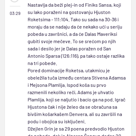
Nastavlja da beži plej-in od Finiks Sansa, koji
su lako poraženi na gostovanju Hjuston
03:29
Roketsima - 111:104. Tako su sada na 30-36 i
moraju da se nadaju da će nekako ući u seriju
pobeda u završnici, a da će Dalas Maveriksi
gubiti svoje mečeve. To se srećom po njih
sada i desilo jer je Dalas poražen od San
Antonio Sparsa (126:116), pa tako ostaje razlika
na tri pobede.
Pored dominacije Roketsa, utakmicu je
obeležila tuča između centara Stivena Adamsa
i Mejsona Plamlija. Ispod koša su prvo
razmenili nekoliko reči, Adams je uhvatio
Plamlija, koji se naljutio i bacio ga na pod. Igrač
Hjustona čak i nije želeo da se obračuna sa
bivšim košarkašem Denvera, ali su završili na
podu i obojica su isključeni.
Džejlen Grin je sa 29 poena predvodio Hjuston
do pobede, dok je Alperen Šengun dodao 20.