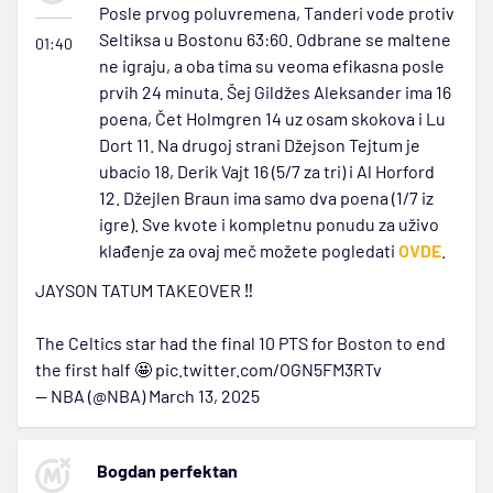
Posle prvog poluvremena, Tanderi vode protiv
Seltiksa u Bostonu 63:60. Odbrane se maltene
01:40
ne igraju, a oba tima su veoma efikasna posle
prvih 24 minuta. Šej Gildžes Aleksander ima 16
poena, Čet Holmgren 14 uz osam skokova i Lu
Dort 11. Na drugoj strani Džejson Tejtum je
ubacio 18, Derik Vajt 16 (5/7 za tri) i Al Horford
12. Džejlen Braun ima samo dva poena (1/7 iz
igre). Sve kvote i kompletnu ponudu za uživo
klađenje za ovaj meč možete pogledati
OVDE
.
JAYSON TATUM TAKEOVER ‼️
The Celtics star had the final 10 PTS for Boston to end
the first half 🤩
pic.twitter.com/OGN5FM3RTv
— NBA (@NBA)
March 13, 2025
Bogdan perfektan