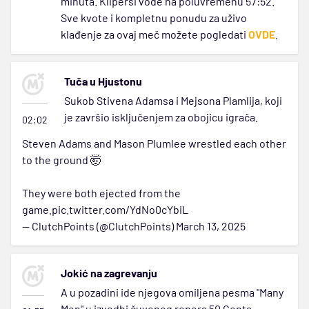
minuta. Klipersi vode na poluvremenu 57:52.
Sve kvote i kompletnu ponudu za uživo
klađenje za ovaj meč možete pogledati
OVDE
.
Tuča u Hjustonu
Sukob Stivena Adamsa i Mejsona Plamlija, koji
je završio isključenjem za obojicu igrača.
02:02
Steven Adams and Mason Plumlee wrestled each other
to the ground 🤯
They were both ejected from the
game.
pic.twitter.com/YdNo0cYbiL
— ClutchPoints (@ClutchPoints)
March 13, 2025
Jokić na zagrevanju
A u pozadini ide njegova omiljena pesma "Many
Men" u izvedbi čuvenog repera 50 Centa.