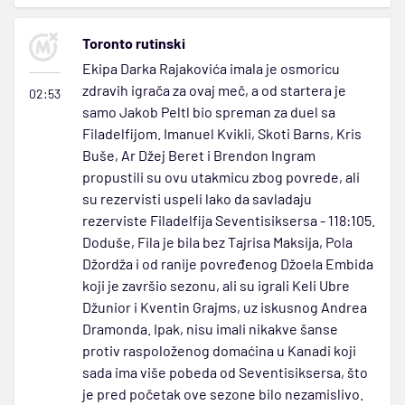
Toronto rutinski
Ekipa Darka Rajakovića imala je osmoricu
zdravih igrača za ovaj meč, a od startera je
02:53
samo Jakob Peltl bio spreman za duel sa
Filadelfijom. Imanuel Kvikli, Skoti Barns, Kris
Buše, Ar Džej Beret i Brendon Ingram
propustili su ovu utakmicu zbog povrede, ali
su rezervisti uspeli lako da savladaju
rezerviste Filadelfija Seventisiksersa - 118:105.
Doduše, Fila je bila bez Tajrisa Maksija, Pola
Džordža i od ranije povređenog Džoela Embida
koji je završio sezonu, ali su igrali Keli Ubre
Džunior i Kventin Grajms, uz iskusnog Andrea
Dramonda. Ipak, nisu imali nikakve šanse
protiv raspoloženog domaćina u Kanadi koji
sada ima više pobeda od Seventisiksersa, što
je pred početak ove sezone bilo nezamislivo.