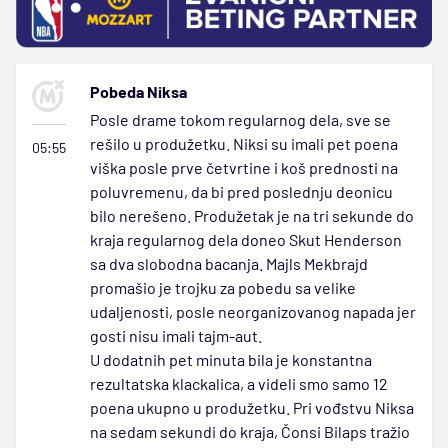
Pobeda Niksa
Posle drame tokom regularnog dela, sve se
rešilo u produžetku. Niksi su imali pet poena
05:55
viška posle prve četvrtine i koš prednosti na
poluvremenu, da bi pred poslednju deonicu
bilo nerešeno. Produžetak je na tri sekunde do
kraja regularnog dela doneo Skut Henderson
sa dva slobodna bacanja. Majls Mekbrajd
promašio je trojku za pobedu sa velike
udaljenosti, posle neorganizovanog napada jer
gosti nisu imali tajm-aut.
U dodatnih pet minuta bila je konstantna
rezultatska klackalica, a videli smo samo 12
poena ukupno u produžetku. Pri vođstvu Niksa
na sedam sekundi do kraja, Čonsi Bilaps tražio