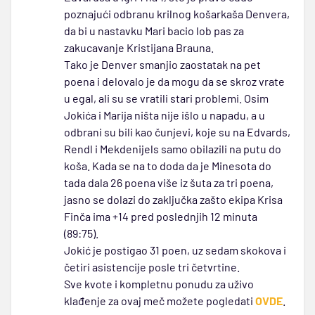
poznajući odbranu krilnog košarkaša Denvera,
da bi u nastavku Mari bacio lob pas za
zakucavanje Kristijana Brauna.
Tako je Denver smanjio zaostatak na pet
poena i delovalo je da mogu da se skroz vrate
u egal, ali su se vratili stari problemi. Osim
Jokića i Marija ništa nije išlo u napadu, a u
odbrani su bili kao čunjevi, koje su na Edvards,
Rendl i Mekdenijels samo obilazili na putu do
koša. Kada se na to doda da je Minesota do
tada dala 26 poena više iz šuta za tri poena,
jasno se dolazi do zaključka zašto ekipa Krisa
Finča ima +14 pred poslednjih 12 minuta
(89:75).
Jokić je postigao 31 poen, uz sedam skokova i
četiri asistencije posle tri četvrtine.
Sve kvote i kompletnu ponudu za uživo
klađenje za ovaj meč možete pogledati
OVDE
.