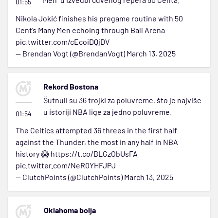
01:55
Nikola Jokić finishes his pregame routine with 50
Cent’s Many Men echoing through Ball Arena
pic.twitter.com/cEcoiDQjDV
— Brendan Vogt (@BrendanVogt)
March 13, 2025
Rekord Bostona
Šutnuli su 36 trojki za poluvreme, što je najviše
u istoriji NBA lige za jedno poluvreme.
01:54
The Celtics attempted 36 threes in the first half
against the Thunder, the most in any half in NBA
history 😱
https://t.co/BLGzObUsFA
pic.twitter.com/NeR0YHFJPJ
— ClutchPoints (@ClutchPoints)
March 13, 2025
Oklahoma bolja