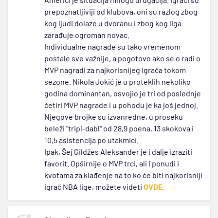
prepoznatljiviji od klubova, oni su razlog zbog
kog ljudi dolaze u dvoranu i zbog kog liga
zarađuje ogroman novac.
Individualne nagrade su tako vremenom
postale sve važnije, a pogotovo ako se o radi o
MVP nagradi za najkorisnijeg igrača tokom
sezone. Nikola Jokić je u proteklih nekoliko
godina dominantan, osvojio je tri od poslednje
četiri MVP nagrade i u pohodu je ka još jednoj.
Njegove brojke su izvanredne, u proseku
beleži "tripl-dabl" od 28,9 poena, 13 skokova i
10,5 asistencija po utakmici.
Ipak, Šej Gildžes Aleksander je i dalje izraziti
favorit. Opširnije o MVP trci, ali i ponudi i
kvotama za klađenje na to ko će biti najkorisniji
igrač NBA lige, možete videti
OVDE.