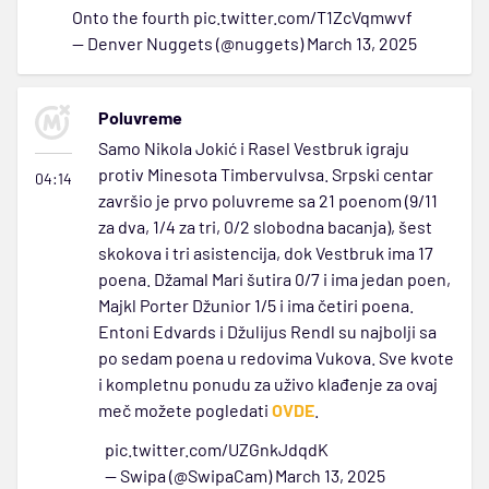
Onto the fourth
pic.twitter.com/T1ZcVqmwvf
— Denver Nuggets (@nuggets)
March 13, 2025
Poluvreme
Samo Nikola Jokić i Rasel Vestbruk igraju
protiv Minesota Timbervulvsa. Srpski centar
04:14
završio je prvo poluvreme sa 21 poenom (9/11
za dva, 1/4 za tri, 0/2 slobodna bacanja), šest
skokova i tri asistencija, dok Vestbruk ima 17
poena. Džamal Mari šutira 0/7 i ima jedan poen,
Majkl Porter Džunior 1/5 i ima četiri poena.
Entoni Edvards i Džulijus Rendl su najbolji sa
po sedam poena u redovima Vukova. Sve kvote
i kompletnu ponudu za uživo klađenje za ovaj
meč možete pogledati
OVDE
.
pic.twitter.com/UZGnkJdqdK
— Swipa (@SwipaCam)
March 13, 2025