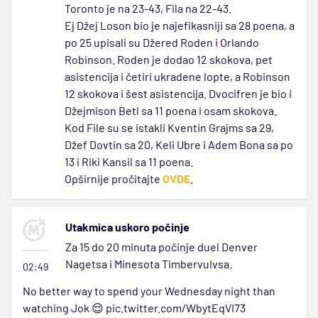
Toronto je na 23-43, Fila na 22-43.
Ej Džej Loson bio je najefikasniji sa 28 poena, a
po 25 upisali su Džered Roden i Orlando
Robinson. Roden je dodao 12 skokova, pet
asistencija i četiri ukradene lopte, a Robinson
12 skokova i šest asistencija. Dvocifren je bio i
Džejmison Betl sa 11 poena i osam skokova.
Kod File su se istakli Kventin Grajms sa 29,
Džef Dovtin sa 20, Keli Ubre i Adem Bona sa po
13 i Riki Kansil sa 11 poena.
Opširnije pročitajte
OVDE
.
Utakmica uskoro počinje
Za 15 do 20 minuta počinje duel Denver
Nagetsa i Minesota Timbervulvsa.
02:49
No better way to spend your Wednesday night than
watching Jok 😌
pic.twitter.com/WbytEqVI73