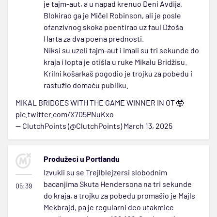
je tajm-aut, a u napad krenuo Deni Avdija.
Blokirao ga je Mičel Robinson, ali je posle
ofanzivnog skoka poentirao uz faul Džoša
Harta za dva poena prednosti.
Niksi su uzeli tajm-aut i imali su tri sekunde do
kraja i lopta je otišla u ruke Mikalu Bridžisu.
Krilni košarkaš pogodio je trojku za pobedu i
rastužio domaću publiku.
MIKAL BRIDGES WITH THE GAME WINNER IN OT 🤯
pic.twitter.com/X705PNuKxo
— ClutchPoints (@ClutchPoints)
March 13, 2025
Produžeci u Portlandu
Izvukli su se Trejlblejzersi slobodnim
bacanjima Skuta Hendersona na tri sekunde
05:39
do kraja, a trojku za pobedu promašio je Majls
Mekbrajd, pa je regularni deo utakmice