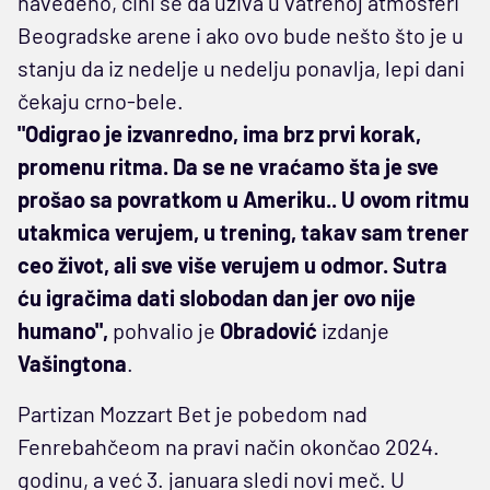
navedeno, čini se da uživa u vatrenoj atmosferi
Beogradske arene i ako ovo bude nešto što je u
stanju da iz nedelje u nedelju ponavlja, lepi dani
čekaju crno-bele.
"Odigrao je izvanredno, ima brz prvi korak,
promenu ritma. Da se ne vraćamo šta je sve
prošao sa povratkom u Ameriku.. U ovom ritmu
utakmica verujem, u trening, takav sam trener
ceo život, ali sve više verujem u odmor. Sutra
ću igračima dati slobodan dan jer ovo nije
humano",
pohvalio je
Obradović
izdanje
Vašingtona
.
Partizan Mozzart Bet je pobedom nad
Fenrebahčeom na pravi način okončao 2024.
godinu, a već 3. januara sledi novi meč. U