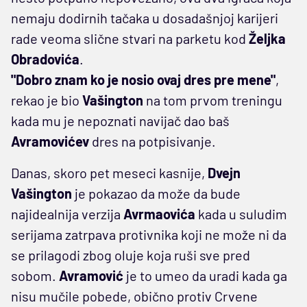
nemaju dodirnih tačaka u dosadašnjoj karijeri
rade veoma slične stvari na parketu kod
Željka
Obradovića
.
"Dobro znam ko je nosio ovaj dres pre mene"
,
rekao je bio
Vašington
na tom prvom treningu
kada mu je nepoznati navijač dao baš
Avramovićev
dres na potpisivanje.
Danas, skoro pet meseci kasnije,
Dvejn
Vašington
je pokazao da može da bude
najidealnija verzija
Avrmaovića
kada u suludim
serijama zatrpava protivnika koji ne može ni da
se prilagodi zbog oluje koja ruši sve pred
sobom.
Avramović
je to umeo da uradi kada ga
nisu mučile pobede, obično protiv Crvene