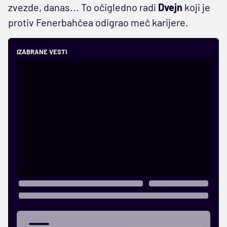
zvezde, danas... To očigledno radi
Dvejn
koji je
protiv Fenerbahčea odigrao meč karijere.
IZABRANE VESTI