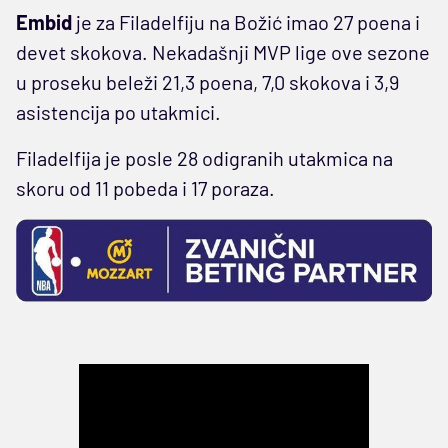
Embid
je za Filadelfiju na Božić imao 27 poena i
devet skokova. Nekadašnji MVP lige ove sezone
u proseku beleži 21,3 poena, 7,0 skokova i 3,9
asistencija po utakmici.
Filadelfija je posle 28 odigranih utakmica na
skoru od 11 pobeda i 17 poraza.