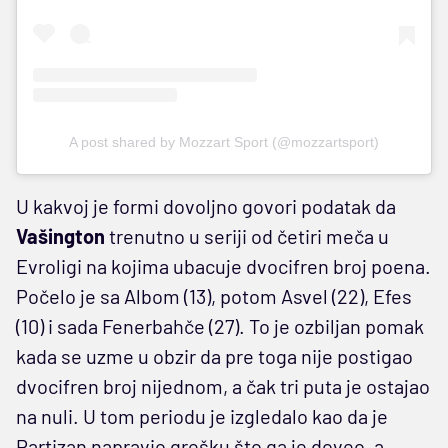
A post shared by Mozzart Sport (@mozzartsport)
U kakvoj je formi dovoljno govori podatak da
Vašington
trenutno u seriji od četiri meča u
Evroligi na kojima ubacuje dvocifren broj poena.
Počelo je sa Albom (13), potom Asvel (22), Efes
(10) i sada Fenerbahče (27). To je ozbiljan pomak
kada se uzme u obzir da pre toga nije postigao
dvocifren broj nijednom, a čak tri puta je ostajao
na nuli. U tom periodu je izgledalo kao da je
Partizan napravio grešku što ga je doveo, a