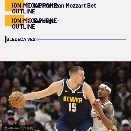
ION:MEGAPHONE-
KK Partizan Mozzart Bet
OUTLINE
ION:MEGAPHONE-
Evroliga
OUTLINE
SLEDEĆA VEST
Nikola Jokić (©AFP)