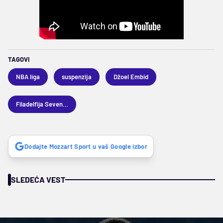
TAGOVI
NBA liga
suspenzija
Džoel Embid
Filadelfija Seventisiksers
Dodajte Mozzart Sport u vaš Google izbor
SLEDEĆA VEST