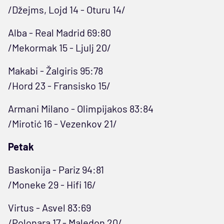
/Džejms, Lojd 14 - Oturu 14/
Alba - Real Madrid 69:80
/Mekormak 15 - Ljulj 20/
Makabi - Žalgiris 95:78
/Hord 23 - Fransisko 15/
Armani Milano - Olimpijakos 83:84
/Mirotić 16 - Vezenkov 21/
Petak
Baskonija - Pariz 94:81
/Moneke 29 - Hifi 16/
Virtus - Asvel 83:69
/Polonara 17 - Maledon 20/