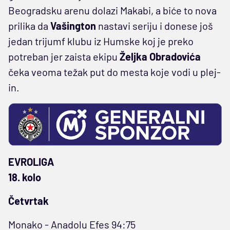
Beogradsku arenu dolazi Makabi, a biće to nova
prilika da
Vašington
nastavi seriju i donese još
jedan trijumf klubu iz Humske koj je preko
potreban jer zaista ekipu
Željka
Obradovića
čeka veoma težak put do mesta koje vodi u plej-
in.
EVROLIGA
18. kolo
Četvrtak
Monako - Anadolu Efes 94:75