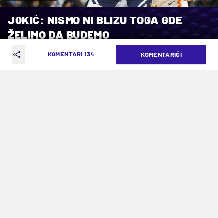
JOKIĆ: NISMO NI BLIZU TOGA GDE
ŽELIMO DA BUDEMO
KOMENTARI 134
KOMENTARIŠI
VREME ČITANJA: 6MIN | SUB. 28.12.24. | 09:23
"Mora svako od nas da razmisli šta je
ono što može da uradi za ovaj tim, a ne
šta tim može da uradi za njega. Da li je
to blok, skok, asistencija, odbrana",
rekao je centar Denvera nakon drugog