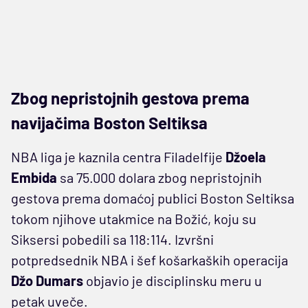
Zbog nepristojnih gestova prema
navijačima Boston Seltiksa
NBA liga je kaznila centra Filadelfije
Džoela
Embida
sa 75.000 dolara zbog nepristojnih
gestova prema domaćoj publici Boston Seltiksa
tokom njihove utakmice na Božić, koju su
Siksersi pobedili sa 118:114. Izvršni
potpredsednik NBA i šef košarkaških operacija
Džo Dumars
objavio je disciplinsku meru u
petak uveče.