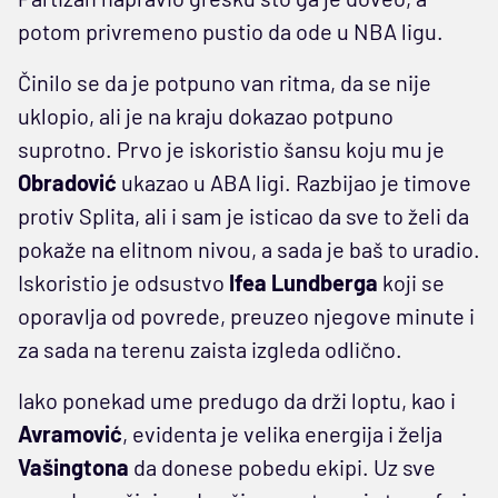
potom privremeno pustio da ode u NBA ligu.
Činilo se da je potpuno van ritma, da se nije
uklopio, ali je na kraju dokazao potpuno
suprotno. Prvo je iskoristio šansu koju mu je
Obradović
ukazao u ABA ligi. Razbijao je timove
protiv Splita, ali i sam je isticao da sve to želi da
pokaže na elitnom nivou, a sada je baš to uradio.
Iskoristio je odsustvo
Ifea
Lundberga
koji se
oporavlja od povrede, preuzeo njegove minute i
za sada na terenu zaista izgleda odlično.
Iako ponekad ume predugo da drži loptu, kao i
Avramović
, evidenta je velika energija i želja
Vašingtona
da donese pobedu ekipi. Uz sve