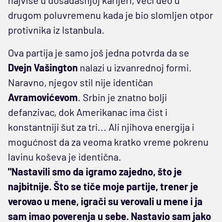
najviše u dosadašnjoj karijeri, veći deo u
drugom poluvremenu kada je bio slomljen otpor
protivnika iz Istanbula.
Ova partija je samo još jedna potvrda da se
Dvejn Vašington
nalazi u izvanrednoj formi.
Naravno, njegov stil nije identičan
Avramovićevom
. Srbin je znatno bolji
defanzivac, dok Amerikanac ima čist i
konstantniji šut za tri... Ali njihova energija i
mogućnost da za veoma kratko vreme pokrenu
lavinu koševa je identična.
"Nastavili smo da igramo zajedno, što je
najbitnije. Što se tiče moje partije, trener je
verovao u mene, igrači su verovali u mene i ja
sam imao poverenja u sebe. Nastavio sam jako