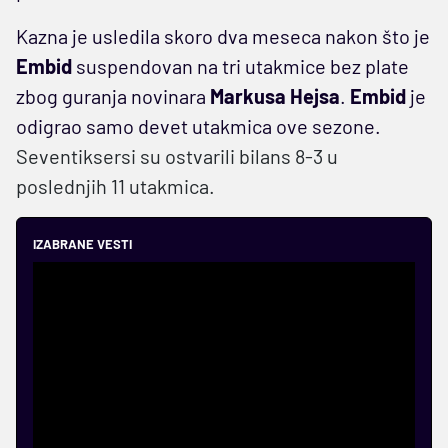
Kazna je usledila skoro dva meseca nakon što je
Embid
suspendovan na tri utakmice bez plate
zbog guranja novinara
Markusa Hejsa
.
Embid
je
odigrao samo devet utakmica ove sezone.
Seventiksersi su ostvarili bilans 8-3 u
poslednjih 11 utakmica.
IZABRANE VESTI