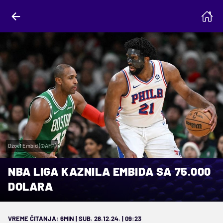
Džoel Embid (©AFP)
NBA LIGA KAZNILA EMBIDA SA 75.000
DOLARA
VREME ČITANJA: 6MIN | SUB. 28.12.24. | 09:23