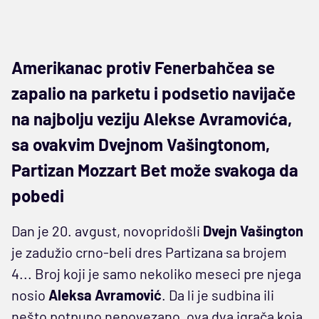
Amerikanac protiv Fenerbahčea se
zapalio na parketu i podsetio navijače
na najbolju veziju Alekse Avramovića,
sa ovakvim Dvejnom Vašingtonom,
Partizan Mozzart Bet može svakoga da
pobedi
Dan je 20. avgust, novopridošli
Dvejn Vašington
je zadužio crno-beli dres Partizana sa brojem
4... Broj koji je samo nekoliko meseci pre njega
nosio
Aleksa Avramović
. Da li je sudbina ili
nešto potpuno nepovezano, ova dva igrača koja