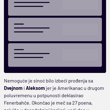
Nemoguće je sinoć bilo izbeći prođenja sa
Dvejnom
i
Aleksom
jer je Amerikanac u drugom
poluvremenu u potpunosti deklasirao
Fenerbahče. Okončao je meč sa 27 poena,