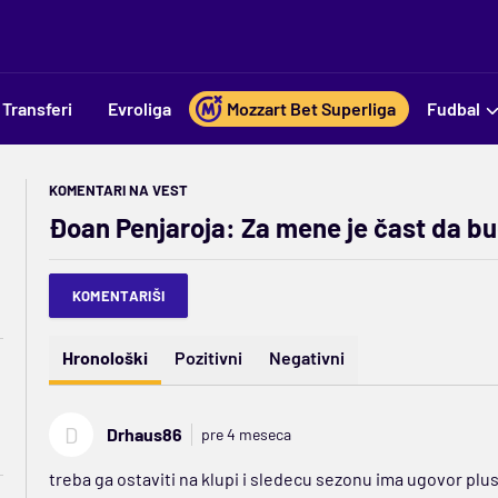
Transferi
Evroliga
Mozzart Bet Superliga
Fudbal
KOMENTARI NA VEST
Đoan Penjaroja: Za mene je čast da b
KOMENTARIŠI
Hronološki
Pozitivni
Negativni
D
Drhaus86
pre 4 meseca
treba ga ostaviti na klupi i sledecu sezonu ima ugovor plu