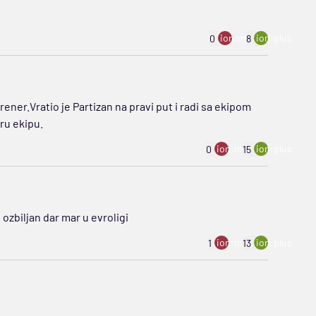
ion:minus
ion:plus
0
8
ner.Vratio je Partizan na pravi put i radi sa ekipom
ru ekipu.
ion:minus
ion:plus
0
15
ozbiljan dar mar u evroligi
ion:minus
ion:plus
1
13