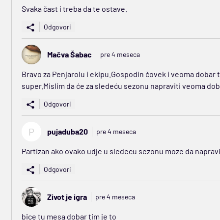
Svaka čast i treba da te ostave.
Odgovori
Mačva Šabac
pre 4 meseca
Bravo za Penjarolu i ekipu.Gospodin čovek i veoma dobar tre
super.Mislim da će za sledeću sezonu napraviti veoma dob
Odgovori
P
pujaduba20
pre 4 meseca
Partizan ako ovako udje u sledecu sezonu moze da napravi 
Odgovori
Zivot je igra
pre 4 meseca
bice tu mesa dobar tim je to