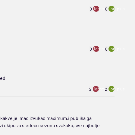
ion:minus
ion:plus
0
6
ion:minus
ion:plus
0
6
redi
ion:minus
ion:plus
2
2
 kakve je imao izvukao maximum,i publika ga
stavi ekipu za sledeću sezonu svakako,sve najbolje