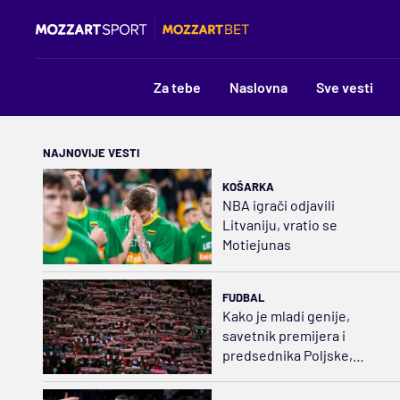
Za tebe
Naslovna
Sve vesti
NAJNOVIJE VESTI
KOŠARKA
NBA igrači odjavili
Litvaniju, vratio se
Motiejunas
FUDBAL
Kako je mladi genije,
savetnik premijera i
predsednika Poljske,
preporodio Belu zvezdu?