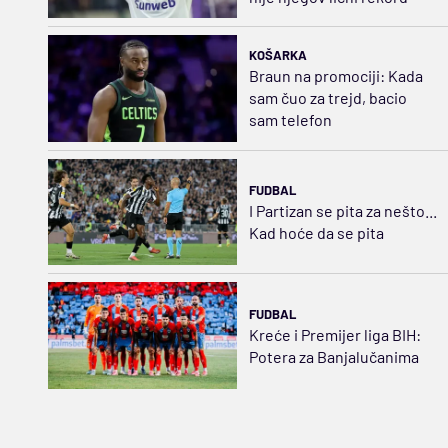
KOŠARKA
Braun na promociji: Kada
sam čuo za trejd, bacio
sam telefon
FUDBAL
I Partizan se pita za nešto...
Kad hoće da se pita
FUDBAL
Kreće i Premijer liga BIH:
Potera za Banjalučanima