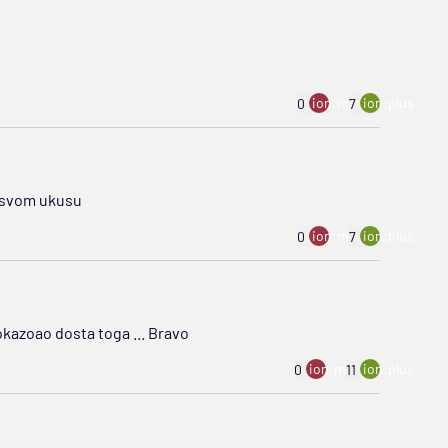
ion:minus
ion:plus
0
7
o svom ukusu
ion:minus
ion:plus
0
7
okazoao dosta toga ... Bravo
ion:minus
ion:plus
0
11