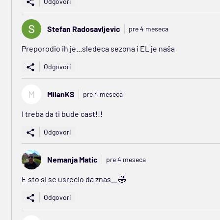
Odgovori
Stefan Radosavljevic
pre 4 meseca
Preporodio ih je...sledeca sezona i EL je naša
Odgovori
M
MilanKS
pre 4 meseca
I treba da ti bude cast!!!
Odgovori
Nemanja Matic
pre 4 meseca
E sto si se usrecio da znas... 🤣
Odgovori