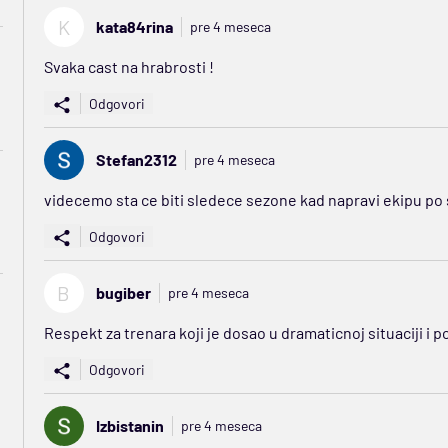
K
kata84rina
pre 4 meseca
Svaka cast na hrabrosti !
Odgovori
Stefan2312
pre 4 meseca
videcemo sta ce biti sledece sezone kad napravi ekipu p
Odgovori
B
bugiber
pre 4 meseca
Respekt za trenara koji je dosao u dramaticnoj situaciji i p
Odgovori
Izbistanin
pre 4 meseca