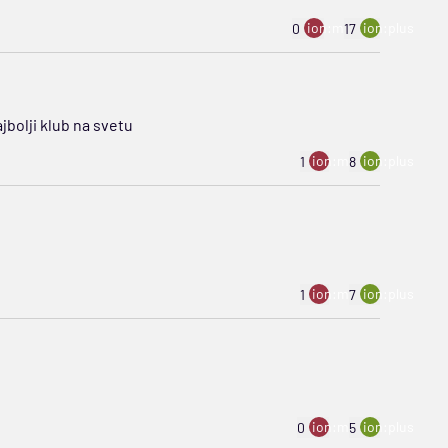
ion:minus
ion:plus
0
17
ajbolji klub na svetu
ion:minus
ion:plus
1
8
ion:minus
ion:plus
1
7
ion:minus
ion:plus
0
5