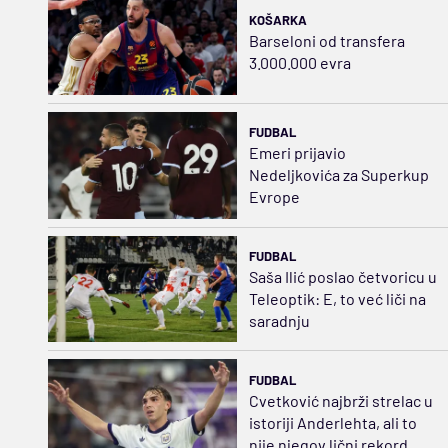
KOŠARKA
Barseloni od transfera
3.000.000 evra
FUDBAL
Emeri prijavio
Nedeljkovića za Superkup
Evrope
FUDBAL
Saša Ilić poslao četvoricu u
Teleoptik: E, to već liči na
saradnju
FUDBAL
Cvetković najbrži strelac u
istoriji Anderlehta, ali to
nije njegov lični rekord