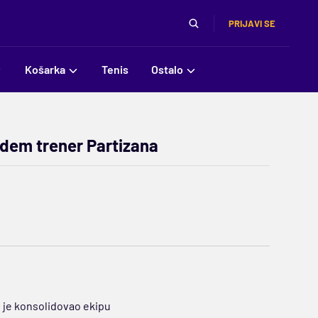
PRIJAVI SE
Košarka
Tenis
Ostalo
udem trener Partizana
s je konsolidovao ekipu