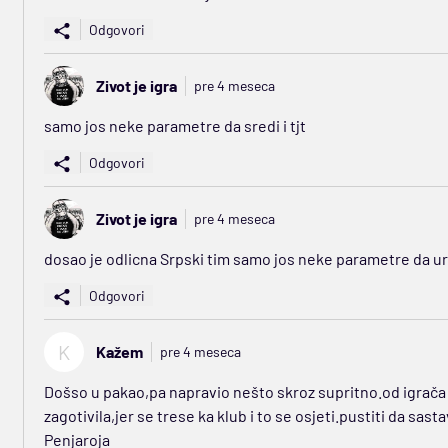
Odgovori
Zivot je igra
pre 4 meseca
samo jos neke parametre da sredi i tjt
Odgovori
Zivot je igra
pre 4 meseca
dosao je odlicna Srpski tim samo jos neke parametre da u
Odgovori
K
Kažem
pre 4 meseca
Došso u pakao,pa napravio nešto skroz supritno.od igrača
zagotivila,jer se trese ka klub i to se osjeti.pustiti da sa
Penjaroja