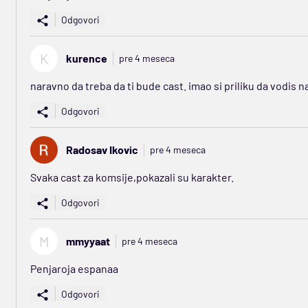
Odgovori
K
kurence
pre 4 meseca
naravno da treba da ti bude cast. imao si priliku da vodis n
Odgovori
Radosav Ikovic
pre 4 meseca
Svaka cast za komsije,pokazali su karakter.
Odgovori
M
mmyyaat
pre 4 meseca
Penjaroja espanaa
Odgovori