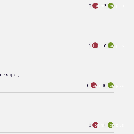
ion:minus
ion:plus
0
3
ion:minus
ion:plus
4
0
ice super.
ion:minus
ion:plus
0
10
ion:minus
ion:plus
0
6