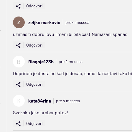
Odgovori
zeljko markovic
pre 4 meseca
uzimas ti dobru lovu.I meni bi bila cast.Namazani spanac.
Odgovori
B
Blagoje123b
pre 4 meseca
Doprineo je dosta od kad je dosao, samo da nastavi tako b
Odgovori
K
kata84rina
pre 4 meseca
Svakako jako hrabar potez!
Odgovori