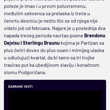
poteze je imao i u prvom poluvremenu,
međutim sekvenca sa prelaska iz treće u
četvrtu deonicu je nešto što se od njega nije
videlo još od februara. Najpre je u poslednja dva
napada trećeg perioda nacrtao poene
Brendonu
Dejvisu i Sterlingu Braunu
kojima je Partizan sa
plus četiri doveo do plus osam i mirnijeg ulaska
u odlučujući kvartal, da bi tamo sa tri trojke
trasirao put ka ubedljivom slavlju i konačnom
slomu Podgoričana.
IZABRANE VESTI