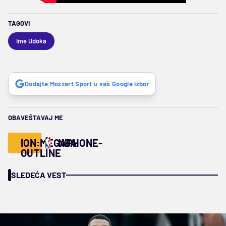
TAGOVI
Ime Udoka
Dodajte Mozzart Sport u vaš Google izbor
OBAVEŠTAVAJ ME
ION:MEGAPHONE-
NBA
OUTLINE
SLEDEĆA VEST