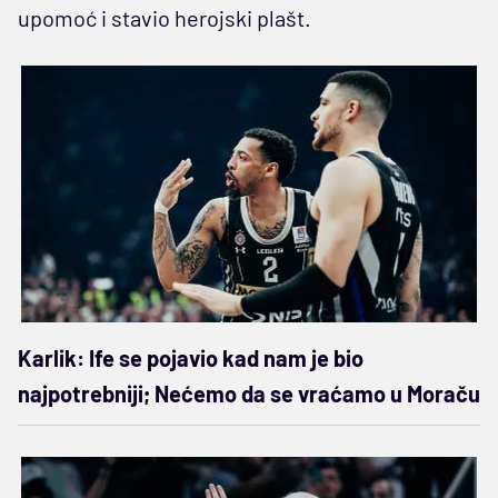
upomoć i stavio herojski plašt.
Karlik: Ife se pojavio kad nam je bio
najpotrebniji; Nećemo da se vraćamo u Moraču