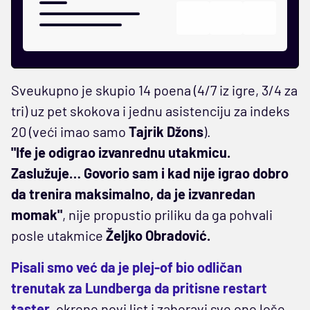
Sveukupno je skupio 14 poena (4/7 iz igre, 3/4 za
tri) uz pet skokova i jednu asistenciju za indeks
20 (veći imao samo
Tajrik Džons
).
"Ife je odigrao izvanrednu utakmicu.
Zaslužuje… Govorio sam i kad nije igrao dobro
da trenira maksimalno, da je izvanredan
momak"
, nije propustio priliku da ga pohvali
posle utakmice
Željko Obradović.
Pisali smo već da je plej-of bio odličan
trenutak za Lundberga da pritisne restart
taster
, okrene novi list i zaboravi sve ono loše