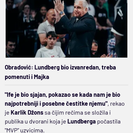
Obradović: Lundberg bio izvanredan, treba
pomenuti i Majka
"Ife je bio sjajan, pokazao se kada nam je bio
najpotrebniji i posebne čestitke njemu"
, rekao
je
Karlik Džons
sa čijim rečima se složila i
publika u dvorani koja je
Lundberga
počastila
"MVP" uzvicima.