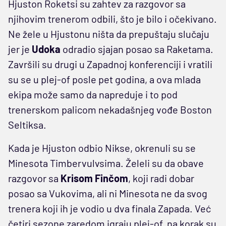
Hjuston Roketsi su zahtev za razgovor sa
njihovim trenerom odbili, što je bilo i očekivano.
Ne žele u Hjustonu ništa da prepuštaju slučaju
jer je
Udoka
odradio sjajan posao sa Raketama.
Završili su drugi u Zapadnoj konferenciji i vratili
su se u plej-of posle pet godina, a ova mlada
ekipa može samo da napreduje i to pod
trenerskom palicom nekadašnjeg vođe Boston
Seltiksa.
Kada je Hjuston odbio Nikse, okrenuli su se
Minesota Timbervulvsima. Želeli su da obave
razgovor sa
Krisom Finčom
, koji radi dobar
posao sa Vukovima, ali ni Minesota ne da svog
trenera koji ih je vodio u dva finala Zapada. Već
četiri sezone zaredom igraju plej-of, na korak su