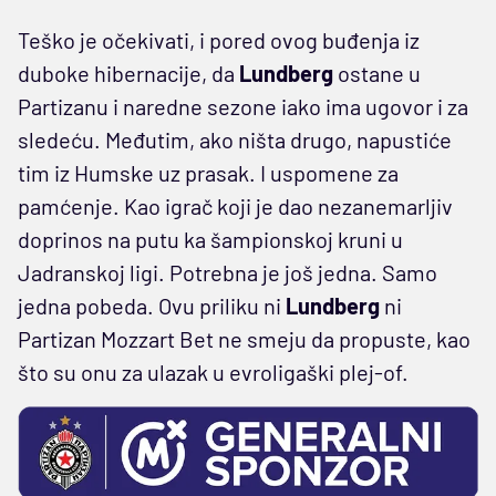
Teško je očekivati, i pored ovog buđenja iz
duboke hibernacije, da
Lundberg
ostane u
Partizanu i naredne sezone iako ima ugovor i za
sledeću. Međutim, ako ništa drugo, napustiće
tim iz Humske uz prasak. I uspomene za
pamćenje. Kao igrač koji je dao nezanemarljiv
doprinos na putu ka šampionskoj kruni u
Jadranskoj ligi. Potrebna je još jedna. Samo
jedna pobeda. Ovu priliku ni
Lundberg
ni
Partizan Mozzart Bet ne smeju da propuste, kao
što su onu za ulazak u evroligaški plej-of.