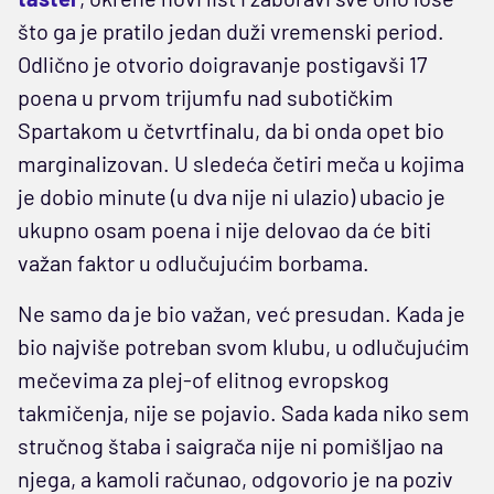
što ga je pratilo jedan duži vremenski period.
Odlično je otvorio doigravanje postigavši 17
poena u prvom trijumfu nad subotičkim
Spartakom u četvrtfinalu, da bi onda opet bio
marginalizovan. U sledeća četiri meča u kojima
je dobio minute (u dva nije ni ulazio) ubacio je
ukupno osam poena i nije delovao da će biti
važan faktor u odlučujućim borbama.
Ne samo da je bio važan, već presudan. Kada je
bio najviše potreban svom klubu, u odlučujućim
mečevima za plej-of elitnog evropskog
takmičenja, nije se pojavio. Sada kada niko sem
stručnog štaba i saigrača nije ni pomišljao na
njega, a kamoli računao, odgovorio je na poziv