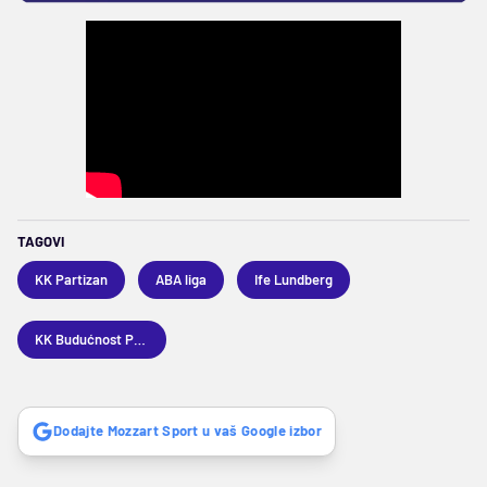
TAGOVI
KK Partizan
ABA liga
Ife Lundberg
KK Budućnost Podgorica
Dodajte Mozzart Sport u vaš Google izbor