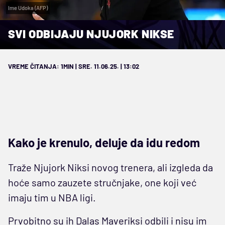
Ime Udoka (AFP)
SVI ODBIJAJU NJUJORK NIKSE
VREME ČITANJA: 1MIN | SRE. 11.06.25. | 13:02
Kako je krenulo, deluje da idu redom
Traže Njujork Niksi novog trenera, ali izgleda da
hoće samo zauzete stručnjake, one koji već
imaju tim u NBA ligi.
Prvobitno su ih Dalas Maveriksi odbili i nisu im