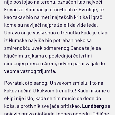
nije postojao na terenu, označen kao najveći
krivac za eliminaciju crno-belih iz Evrolige, te
kao takav bio na meti najžešćih kritika i igrač
kome su navijači najpre želeli da vide leđa.
Upravo on je vaskrsnuo u trenutku kada je ekipi
iz Humske najviše bio potreban neko sa
smirenošću uvek odmerenog Danca te je sa
ključnim trojkama u poslednjoj četvrtini
sinoćnjeg meča u Areni, odveo parni valjak do
veoma važnog trijumfa.
Povratak otpisanog. U svakom smislu. I to na
kakav način! U kakvom trenutku! Kada nikome u
ekipi nije išlo, kada se tim mučio da dođe do
koša, a protivnik sve jače pritiskao,
Lundberg
se
pojavio pravo niotkuda i doneo pobedu. Odlične