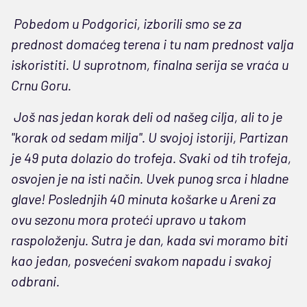
Pobedom u Podgorici, izborili smo se za
prednost domaćeg terena i tu nam prednost valja
iskoristiti. U suprotnom, finalna serija se vraća u
Crnu Goru.
Još nas jedan korak deli od našeg cilja, ali to je
"korak od sedam milja". U svojoj istoriji, Partizan
je 49 puta dolazio do trofeja. Svaki od tih trofeja,
osvojen je na isti način. Uvek punog srca i hladne
glave! Poslednjih 40 minuta košarke u Areni za
ovu sezonu mora proteći upravo u takom
raspoloženju. Sutra je dan, kada svi moramo biti
kao jedan, posvećeni svakom napadu i svakoj
odbrani.