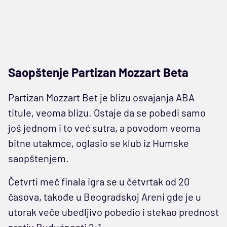
Saopštenje Partizan Mozzart Beta
Partizan Mozzart Bet je blizu osvajanja ABA
titule, veoma blizu. Ostaje da se pobedi samo
još jednom i to već sutra, a povodom veoma
bitne utakmce, oglasio se klub iz Humske
saopštenjem.
Četvrti meč finala igra se u četvrtak od 20
časova, takođe u Beogradskoj Areni gde je u
utorak veče ubedljivo pobedio i stekao prednost
protiv Budućnosti 2:1.