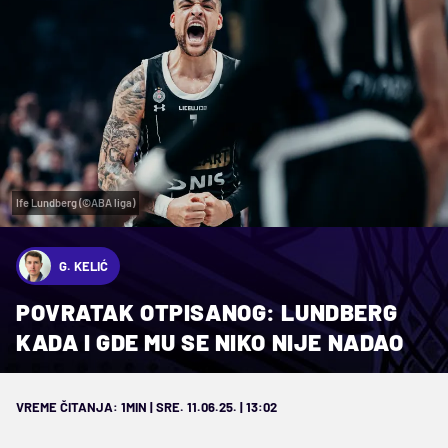
Ife Lundberg (©ABA liga)
G. KELIĆ
POVRATAK OTPISANOG: LUNDBERG
KADA I GDE MU SE NIKO NIJE NADAO
VREME ČITANJA: 1MIN | SRE. 11.06.25. | 13:02