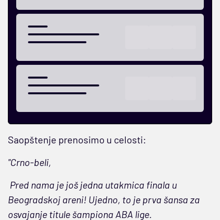
Saopštenje prenosimo u celosti:
"Crno-beli,
Pred nama je još jedna utakmica finala u
Beogradskoj areni! Ujedno, to je prva šansa za
osvajanje titule šampiona ABA lige.