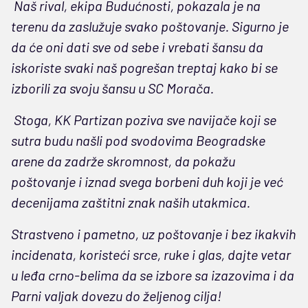
Naš rival, ekipa Budućnosti, pokazala je na
terenu da zaslužuje svako poštovanje. Sigurno je
da će oni dati sve od sebe i vrebati šansu da
iskoriste svaki naš pogrešan treptaj kako bi se
izborili za svoju šansu u SC Morača.
Stoga, KK Partizan poziva sve navijače koji se
sutra budu našli pod svodovima Beogradske
arene da zadrže skromnost, da pokažu
poštovanje i iznad svega borbeni duh koji je već
decenijama zaštitni znak naših utakmica.
Strastveno i pametno, uz poštovanje i bez ikakvih
incidenata, koristeći srce, ruke i glas, dajte vetar
u leđa crno-belima da se izbore sa izazovima i da
Parni valjak dovezu do željenog cilja!