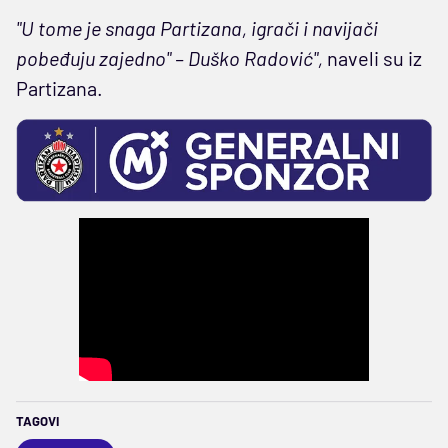
"U tome je snaga Partizana, igrači i navijači
pobeđuju zajedno" – Duško Radović",
naveli su iz
Partizana.
TAGOVI