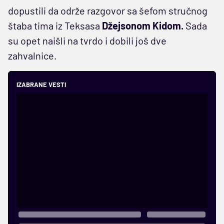
dopustili da održe razgovor sa šefom stručnog
štaba tima iz Teksasa
Džejsonom Kidom.
Sada
su opet naišli na tvrdo i dobili još dve
zahvalnice.
IZABRANE VESTI