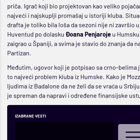
priča. Igrač koji bio projektovan kao veliko pojač
najveći i najskuplji promašaj u istoriji kluba. S
drafta je toliko bila loša da sezoni nije ni završi
Huventud po dolasku
Đoana
Penjaroje
u Humsku. 
zaigrao u Španiji, a svima je stavio do znanja d
Partizan.
Međutim, ugovor koji je potpisao sa crno-belima j
to najveći problem kluba iz Humske. Kako je Mozz
ljudima iz Badalone da ne želi da se vraća u Srbij
je spreman da napravi i određene finansijske ust
IZABRANE VESTI