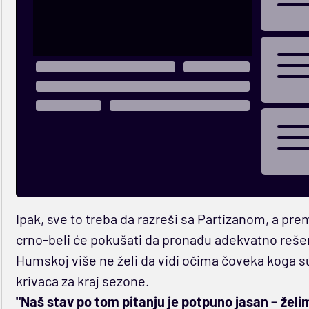
Ipak, sve to treba da razreši sa Partizanom, a p
crno-beli će pokušati da pronađu adekvatno rešenje
Humskoj više ne želi da vidi očima čoveka koga s
krivaca za kraj sezone.
"Naš stav po tom pitanju je potpuno jasan – želi