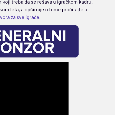
m koji treba da se rešava u igračkom kadru.
om leta, a opširnije o tome pročitajte u
vora za sve igrače
.