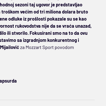
thodnoj sezoni taj ugovor je predstavljao
 troškom većim od tri miliona dolara bruto
ne odluke iz prošlosti pokazale su se kao
ornost rukovodstva nije da se vraća unazad,
ilo ili stvorilo. Fokusirani smo na to da ovu
nastavimo sa izgradnjom konkurentnog i
Mijailović
za Mozzart Sport povodom
 apsurda