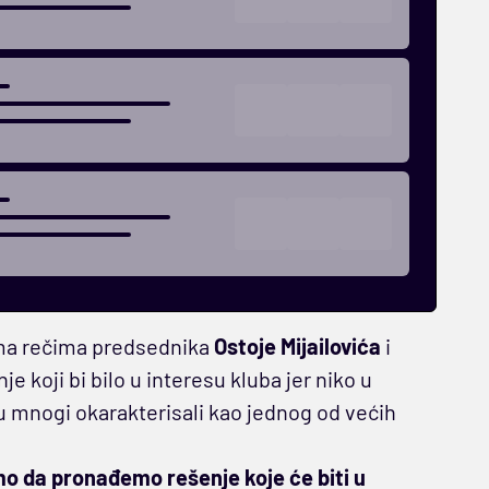
rema rečima predsednika
Ostoje Mijailovića
i
 koji bi bilo u interesu kluba jer niko u
u mnogi okarakterisali kao jednog od većih
mo da pronađemo rešenje koje će biti u