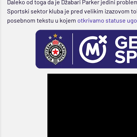
Daleko od toga da je Džabari Parker jedini proble
Sportski sektor kluba je pred velikim izazovom tok
posebnom tekstu u kojem
otkrivamo statuse ugo