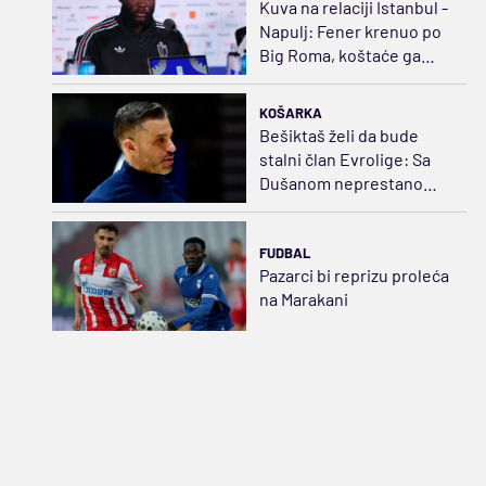
Kuva na relaciji Istanbul -
Napulj: Fener krenuo po
Big Roma, koštaće ga
35.000.000 evra
KOŠARKA
Bešiktaš želi da bude
stalni član Evrolige: Sa
Dušanom neprestano
napredujemo
FUDBAL
Pazarci bi reprizu proleća
na Marakani