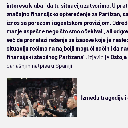
interesu kluba i da tu situaciju zatvorimo. U pre
značajno finansijsko opterećenje za Partizan, sa
iznos sa porezom i agentskom provizijom. Određe
manje uspešne nego što smo očekivali, ali odgov
već da pronalazi rešenja za izazove koje je nasled
situaciju rešimo na najbolji mogući način i da 
finansijski stabilnog Partizana"
, izjavio je
Ostoja 
današnjih natpisa u Španiji.
Između tragedije i