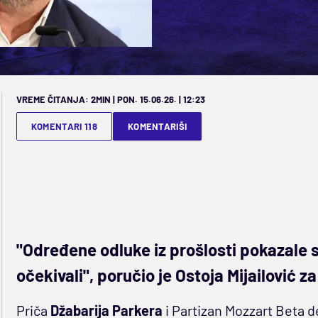
VREME ČITANJA: 2MIN | PON. 15.06.26. | 12:23
KOMENTARI 118
KOMENTARIŠI
"Određene odluke iz prošlosti pokazale
očekivali", poručio je Ostoja Mijailović z
Priča
Džabarija Parkera
i Partizan Mozzart Beta de