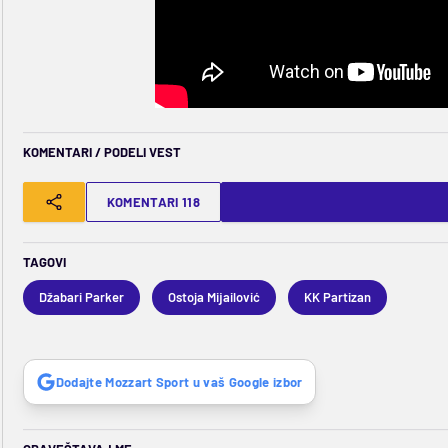
KOMENTARI / PODELI VEST
KOMENTARI 118
TAGOVI
Džabari Parker
Ostoja Mijailović
KK Partizan
Dodajte Mozzart Sport u vaš Google izbor