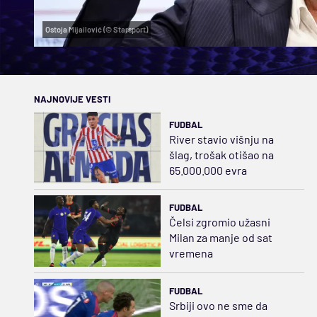
Ostoja Mijailović (© Starsport)
NAJNOVIJE VESTI
FUDBAL
River stavio višnju na
šlag, trošak otišao na
65.000.000 evra
FUDBAL
Čelsi zgromio užasni
Milan za manje od sat
vremena
FUDBAL
Srbiji ovo ne sme da