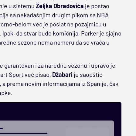
anje u sistemu
Željka Obradovića
je postao
ituacija sa nekadašnjim drugim pikom sa NBA
o u crno-belom već je poslat na pozajmicu u
Ipak, da stvar bude komičnija, Parker je sjajno
a naredne sezone nema nameru da se vraća u
e garantovan i za narednu sezonu i upravo je
art Sport već pisao,
Džabari
je saopštio
u, a prema novim informacijama iz Španije, čak
upke.