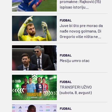
promakne: Rajković (15)
ispisao istoriju
norveškog fudbala
(VIDEO)
FUDBAL
Juve bi što pre morao da
nađe novog golmana, Di
Gregorio više ništa ne
može da odbrani...
FUDBAL
Mesiju umro otac
FUDBAL
TRANSFERI UŽIVO
(subota, 8. avgust)
FUDBAL