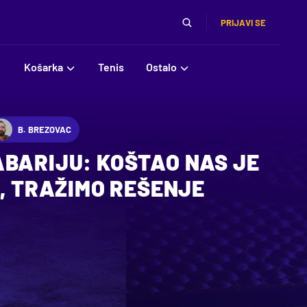
PRIJAVI SE
Košarka
Tenis
Ostalo
B. BREZOVAC
ABARIJU: KOŠTAO NAS JE
0, TRAŽIMO REŠENJE