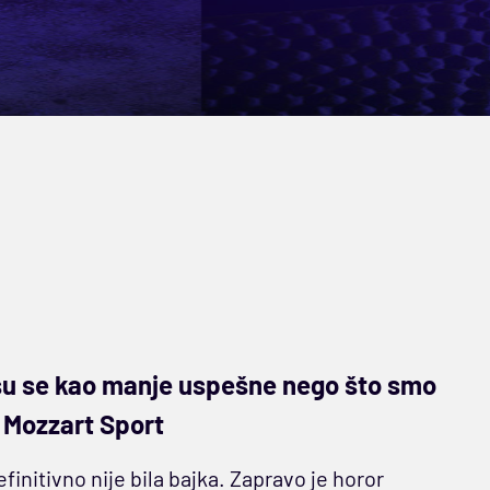
 su se kao manje uspešne nego što smo
a Mozzart Sport
finitivno nije bila bajka. Zapravo je horor