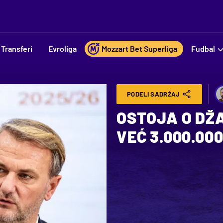
Transferi
Evroliga
Mozzart Bet Superliga
Fudbal
PODELI SADRŽAJ
OSTOJA O DŽ
VEĆ 3.000.00