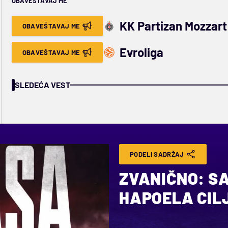
OBAVEŠTAVAJ ME
KK Partizan Mozzart
OBAVEŠTAVAJ ME
Evroliga
OBAVEŠTAVAJ ME
SLEDEĆA VEST
PODELI SADRŽAJ
ZVANIČNO: S
HAPOELA CIL