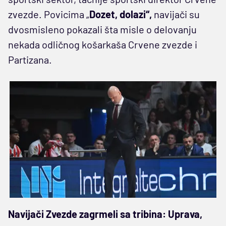
zvezde. Povicima „
Dozet, dolazi“,
navijači su
dvosmisleno pokazali šta misle o delovanju
nekada odličnog košarkaša Crvene zvezde i
Partizana.
Navijači Zvezde zagrmeli sa tribina: Uprava,