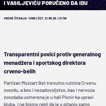
I VASILJEVIĆU PORUČENO DA IDU
VREME ČITANJA: 4MIN | ČET. 21.05.26. | 21:58
Transparentni povici protiv generalnog
menadžera i sportskog direktora
crveno-belih
Partizan Mozzart Bet trenutno rutinira Crvenu
zvezdu, a bes i nezadovoljstvo, kao i nervoza
zvezdaša usmerena je u hali Pionir ka upravi
kluba. I ne bismo rekli da je u pitanju samo