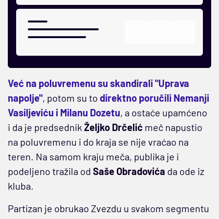
Već na poluvremenu su skandirali "Uprava
napolje"
, potom su to
direktno poručili Nemanji
Vasiljeviću i Milanu Dozetu
, a ostaće upamćeno
i da je predsednik
Željko Drčelić
meč napustio
na poluvremenu i do kraja se nije vraćao na
teren. Na samom kraju meča, publika je i
podeljeno tražila od
Saše Obradovića
da ode iz
kluba.
Partizan je obrukao Zvezdu u svakom segmentu