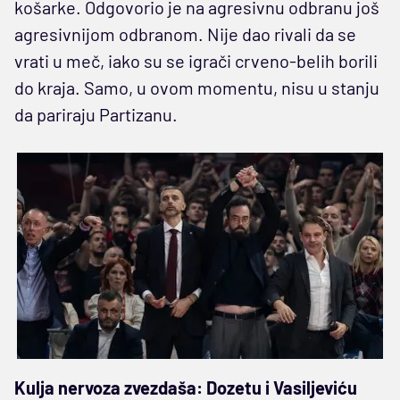
košarke. Odgovorio je na agresivnu odbranu još
agresivnijom odbranom. Nije dao rivali da se
vrati u meč, iako su se igrači crveno-belih borili
do kraja. Samo, u ovom momentu, nisu u stanju
da pariraju Partizanu.
Kulja nervoza zvezdaša: Dozetu i Vasiljeviću