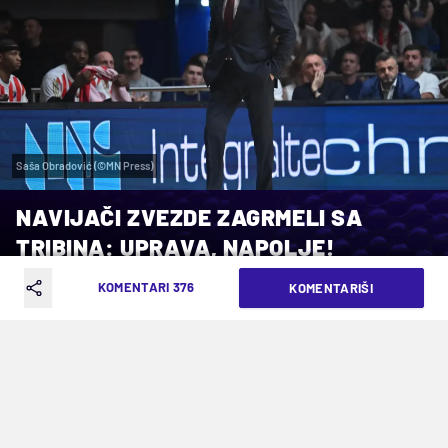
Saša Obradović (©MN Press)
NAVIJAČI ZVEZDE ZAGRMELI SA
TRIBINA: UPRAVA, NAPOLJE!
KOMENTARI 376
KOMENTARIŠI
VREME ČITANJA: 4MIN | ČET. 21.05.26. | 21:58