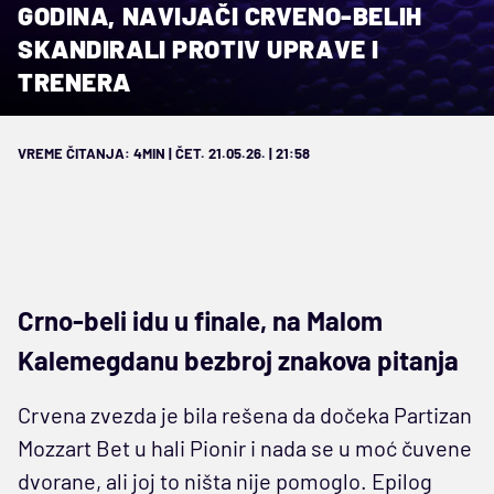
GODINA, NAVIJAČI CRVENO-BELIH
SKANDIRALI PROTIV UPRAVE I
TRENERA
VREME ČITANJA: 4MIN | ČET. 21.05.26. | 21:58
Crno-beli idu u finale, na Malom
Kalemegdanu bezbroj znakova pitanja
Crvena zvezda je bila rešena da dočeka Partizan
Mozzart Bet u hali Pionir i nada se u moć čuvene
dvorane, ali joj to ništa nije pomoglo. Epilog