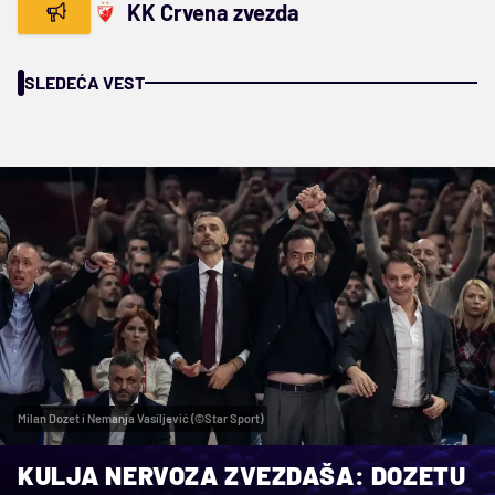
KK Crvena zvezda
SLEDEĆA VEST
Milan Dozet i Nemanja Vasiljević (©Star Sport)
KULJA NERVOZA ZVEZDAŠA: DOZETU