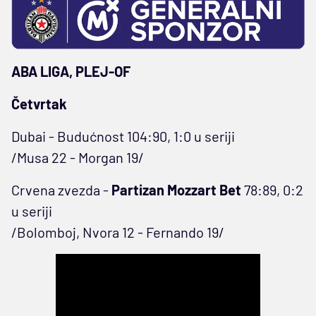
ABA LIGA, PLEJ-OF
Četvrtak
Dubai - Budućnost 104:90, 1:0 u seriji
/Musa 22 - Morgan 19/
Crvena zvezda -
Partizan Mozzart Bet
78:89, 0:2
u seriji
/Bolomboj, Nvora 12 - Fernando 19/