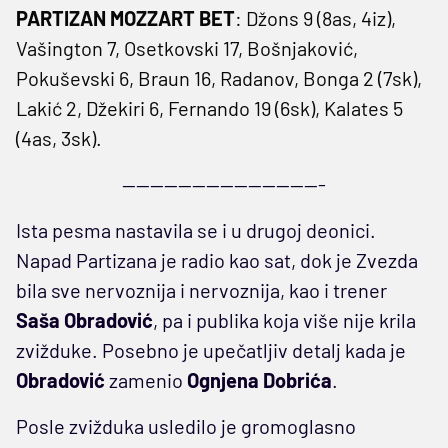
PARTIZAN MOZZART BET
: Džons 9 (8as, 4iz),
Vašington 7, Osetkovski 17, Bošnjaković,
Pokuševski 6, Braun 16, Radanov, Bonga 2 (7sk),
Lakić 2, Džekiri 6, Fernando 19 (6sk), Kalates 5
(4as, 3sk).
-----------------------------
Ista pesma nastavila se i u drugoj deonici.
Napad Partizana je radio kao sat, dok je Zvezda
bila sve nervoznija i nervoznija, kao i trener
Saša Obradović
, pa i publika koja više nije krila
zvižduke. Posebno je upečatljiv detalj kada je
Obradović
zamenio
Ognjena Dobrića
.
Posle zvižduka usledilo je gromoglasno