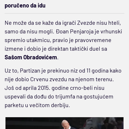
poručeno da idu
Ne može da se kaže da igrači Zvezde nisu hteli,
samo da nisu mogli. Đoan Penjaroja je vrhunski
spremio utakmicu, pravio je pravovremene
izmene i dobio je direktan taktički duel sa
Sašom Obradovićem
.
Uz to, Partizan je prekinuo niz od 11 godina kako
nije dobio Crvenu zvezdu na njenom terenu.
Još od aprila 2015. godine crno-beli nisu
uspevali da dođu do trijumfa na gostujućem
parketu u večitom derbiju.