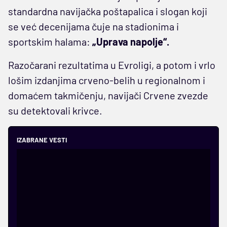
standardna navijačka poštapalica i slogan koji
se već decenijama čuje na stadionima i
sportskim halama:
„Uprava napolje“.
Razočarani rezultatima u Evroligi, a potom i vrlo
lošim izdanjima crveno-belih u regionalnom i
domaćem takmičenju, navijači Crvene zvezde
su detektovali krivce.
IZABRANE VESTI