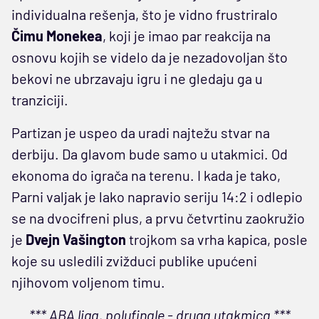
individualna rešenja, što je vidno frustriralo
Čimu Monekea
, koji je imao par reakcija na
osnovu kojih se videlo da je nezadovoljan što
bekovi ne ubrzavaju igru i ne gledaju ga u
tranziciji.
Partizan je uspeo da uradi najtežu stvar na
derbiju. Da glavom bude samo u utakmici. Od
ekonoma do igrača na terenu. I kada je tako,
Parni valjak je lako napravio seriju 14:2 i odlepio
se na dvocifreni plus, a prvu četvrtinu zaokružio
je
Dvejn Vašington
trojkom sa vrha kapica, posle
koje su usledili zvižduci publike upućeni
njihovom voljenom timu.
*** ABA liga, polufinale - druga utakmica ***