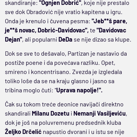
skandiranje:
"Ognjen Dobrić"
, koje nije prestalo
sve dok Obradović nije vratio kapitena u igru.
Onda je krenulo i čuvena pesma:
"Jeb**š pare,
je**š novac, Dobrić-Davidovac",
te
"Davidovac
Dejan"
, ali popularni
DeDa
se nije dizao sa klupe.
Dok se sve to dešavalo, Partizan je nastavio da
postiže poene i da povećava razliku. Opet,
smireno i koncentrisano. Zvezda je izgledala
toliko loše da se na kraju glasno i jasno sa
tribina moglo čuti: "
Uprava napolje!".
Čak su tokom treće deonice navijači direktno
skandirali
Milanu Dozetu
i
Nemanji Vasiljeviću
,
dok je još na poluvremenu predsednik kluba
Željko Drčelić
napustio dvorani i u istu se nije