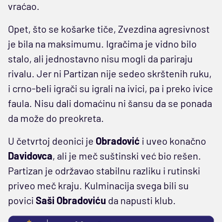
vraćao.
Opet, što se košarke tiče, Zvezdina agresivnost
je bila na maksimumu. Igračima je vidno bilo
stalo, ali jednostavno nisu mogli da pariraju
rivalu. Jer ni Partizan nije sedeo skrštenih ruku,
i crno-beli igrači su igrali na ivici, pa i preko ivice
faula. Nisu dali domaćinu ni šansu da se ponada
da može do preokreta.
U četvrtoj deonici je
Obradović
i uveo konačno
Davidovca
, ali je meč suštinski već bio rešen.
Partizan je održavao stabilnu razliku i rutinski
priveo meč kraju. Kulminacija svega bili su
povici
Saši Obradoviću
da napusti klub.