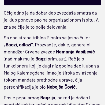
Očigledno je da dobar deo zvezdaša smatra da
je klub ponovo pao na organizacionom ispitu. A
zna se čije je to polje delovanja.
Sa obe strane tribina Pionira se jasno čulo:
„Bagzi, odlazi“.
Prozvan je, dakle, generalni
menadžer Crvene zvezde
Nemanja Vasiljević
(nadimak mu je
Bagzi
prim.aut)
.
Reč je o
funkcioneru koji je dugi niz godina deo kluba sa
Malog Kalemegdana, imao je široka ovlašćenja i
tokom mandata prethodne uprave, čija
personifikacija je bio
Nebojša Čović
.
Posle popularnog
Bagzija
, na red je došao i
sportski sektor, tačnije sportski direktor Crvene