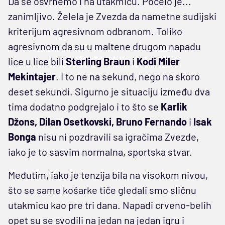
Da se osvrnemo i na utakmicu. Počelo je...
zanimljivo. Želela je Zvezda da nametne sudijski
kriterijum agresivnom odbranom. Toliko
agresivnom da su u maltene drugom napadu
lice u lice bili
Sterling Braun
i
Kodi Miler
Mekintajer
. I to ne na sekund, nego na skoro
deset sekundi. Sigurno je situaciju između dva
tima dodatno podgrejalo i to što se
Karlik
Džons, Dilan Osetkovski, Bruno Fernando
i
Isak
Bonga
nisu ni pozdravili sa igračima Zvezde,
iako je to sasvim normalna, sportska stvar.
Međutim, iako je tenzija bila na visokom nivou,
što se same košarke tiče gledali smo sličnu
utakmicu kao pre tri dana. Napadi crveno-belih
opet su se svodili na jedan na jedan igru i