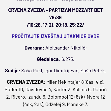
CRVENA ZVEZDA - PARTIZAN MOZZART BET
78:89
/16:28, 17:21, 20:18, 25:22/
PROČITAJTE IZVEŠTAJ UTAKMICE OVDE
Dvorana
: Aleksandar Nikolić;
Gledalaca
: 6.275;
Sudije
: Saša Pukl, Igor Dimitrijević, Sašo Petek.
CRVENA ZVEZDA
: Miler Mekintajer 8 (8as, 4iz),
Batler 10, Davidovac 4, Karter 2, Kalinić 6, Dobrić
2, Rivero, Izundu 6, Bolomboj 12 (6sk), Nvora 12
(4sk, 2as), Odželej 9, Moneke 7.