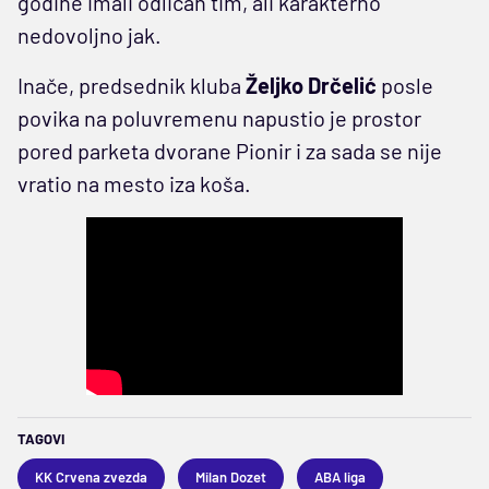
godine imali odličan tim, ali karakterno
nedovoljno jak.
Inače, predsednik kluba
Željko Drčelić
posle
povika na poluvremenu napustio je prostor
pored parketa dvorane Pionir i za sada se nije
vratio na mesto iza koša.
TAGOVI
KK Crvena zvezda
Milan Dozet
ABA liga