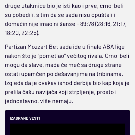
druge utakmice bio je isti kao i prve, crno-beli
su pobedili, s tim da se sada nisu opuštali i
domaćin nije imao ni šanse - 89:78 (28:16, 21:17,
18:20, 22:25).
Partizan Mozzart Bet sada ide u finale ABA lige
nakon što je "pometlao" večitog rivala. Crno-beli
mogu da slave, mada će meč sa druge strane
ostati upamćen po dešavanjima na tribinama.
Izgleda da je ovakav ishod derbija bio kap koja je
prelila čašu navijača koji strpljenje, prosto i
jednostavno, više nemaju.
IZABRANE VESTI