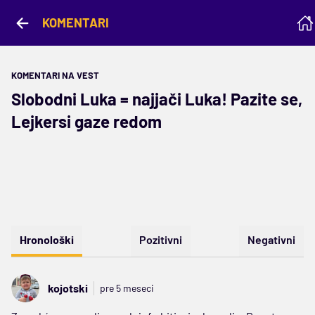
KOMENTARI
KOMENTARI NA VEST
Slobodni Luka = najjači Luka! Pazite se,
Lejkersi gaze redom
Hronološki
Pozitivni
Negativni
kojotski
pre 5 meseci