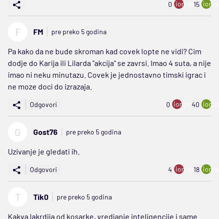
ion:minus
ion:p
0
15
F
FM
pre preko 5 godina
Pa kako da ne bude skroman kad covek lopte ne vidi? Cim
dodje do Karija ili Lilarda "akcija" se zavrsi. Imao 4 suta, a nije
imao ni neku minutazu. Covek je jednostavno timski igrac i
ne moze doci do izrazaja.
ion:minus
ion:p
Odgovori
0
40
G
Gost76
pre preko 5 godina
Uzivanje je gledati ih.
ion:minus
ion:p
Odgovori
4
18
T
Tik0
pre preko 5 godina
Kakva lakrdija od kosarke, vredjanje inteligencije i same