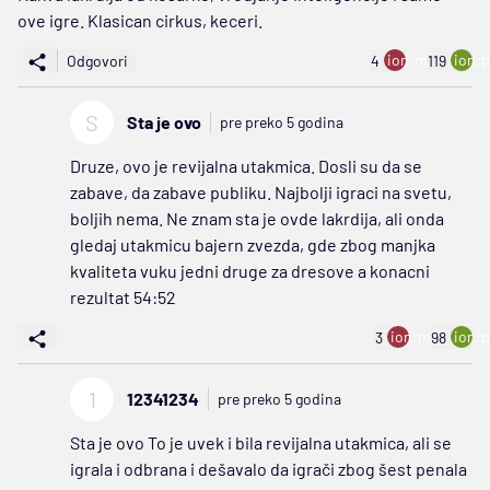
ove igre. Klasican cirkus, keceri.
ion:minus
ion:p
Odgovori
4
119
S
Sta je ovo
pre preko 5 godina
Druze, ovo je revijalna utakmica. Dosli su da se
zabave, da zabave publiku. Najbolji igraci na svetu,
boljih nema. Ne znam sta je ovde lakrdija, ali onda
gledaj utakmicu bajern zvezda, gde zbog manjka
kvaliteta vuku jedni druge za dresove a konacni
rezultat 54:52
ion:minus
ion:p
3
98
1
12341234
pre preko 5 godina
Sta je ovo To je uvek i bila revijalna utakmica, ali se
igrala i odbrana i dešavalo da igrači zbog šest penala