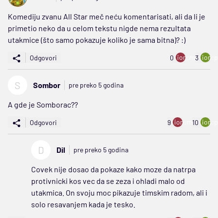
Komediju zvanu All Star meč neću komentarisati, ali da li je
primetio neko da u celom tekstu nigde nema rezultata
utakmice (što samo pokazuje koliko je sama bitna)? :)
ion:minus
ion:p
Odgovori
0
3
S
Sombor
pre preko 5 godina
A gde je Somborac??
ion:minus
ion:p
Odgovori
9
10
D
Dil
pre preko 5 godina
Covek nije dosao da pokaze kako moze da natrpa
protivnicki kos vec da se zeza i ohladi malo od
utakmica. On svoju moc pikazuje timskim radom, ali i
solo resavanjem kada je tesko.