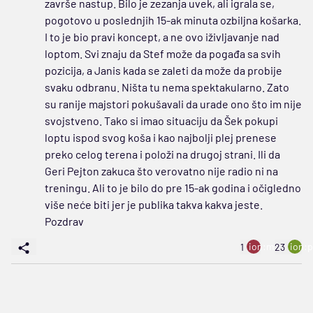
završe nastup. Bilo je zezanja uvek, ali igrala se,
pogotovo u poslednjih 15-ak minuta ozbiljna košarka.
I to je bio pravi koncept, a ne ovo iživljavanje nad
loptom. Svi znaju da Stef može da pogađa sa svih
pozicija, a Janis kada se zaleti da može da probije
svaku odbranu. Ništa tu nema spektakularno. Zato
su ranije majstori pokušavali da urade ono što im nije
svojstveno. Tako si imao situaciju da Šek pokupi
loptu ispod svog koša i kao najbolji plej prenese
preko celog terena i položi na drugoj strani. Ili da
Geri Pejton zakuca što verovatno nije radio ni na
treningu. Ali to je bilo do pre 15-ak godina i očigledno
više neće biti jer je publika takva kakva jeste.
Pozdrav
ion:minus
ion:p
1
23