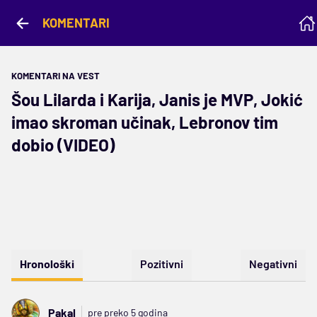
KOMENTARI
KOMENTARI NA VEST
Šou Lilarda i Karija, Janis je MVP, Jokić
imao skroman učinak, Lebronov tim
dobio (VIDEO)
Hronološki
Pozitivni
Negativni
Pakal
pre preko 5 godina