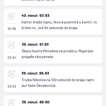
40. minut: 93:83
Karter krade loptu, Nvora poentira u kontri, to
bi bilo to. Još 54 sekunde do kraja.
20:56
39. minut: 91:83
Škara faulira Monekea na prodoru, Nigerijac
pogađa oba penala.
20:54
39. minut: 89:83
Trojka Nikolića na 100 sekundi do kraja, tajm-
aut Saše Obradovića.
20:53
38. minut: 89:80