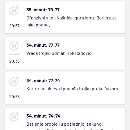
35. minut: 79:77
Ofanzivni skok Kalinića, gura loptu Batleru za
lake poene.
20:37
34. minut: 77:77
Vraća trojku odmah Rok Radović!
20:36
34. minut: 77:74
Karter ne okleva i pogađa trojku preko čuvara!
20:36
34. minut: 74:74
Batler je probio i u poslednjoj sekundi