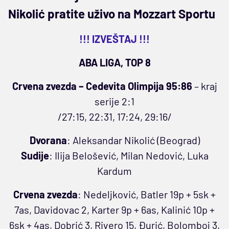
Nikolić pratite uživo na Mozzart Sportu
!!! IZVEŠTAJ !!!
ABA LIGA, TOP 8
Crvena zvezda – Cedevita Olimpija 95:86
– kraj
serije 2:1
/27:15, 22:31, 17:24, 29:16/
Dvorana
: Aleksandar Nikolić (Beograd)
Sudije
: Ilija Belošević, Milan Nedović, Luka
Kardum
Crvena zvezda
: Nedeljković, Batler 19p + 5sk +
7as, Davidovac 2, Karter 9p + 6as, Kalinić 10p +
6sk + 4as, Dobrić 3, Rivero 15, Đurić, Bolomboj 3,