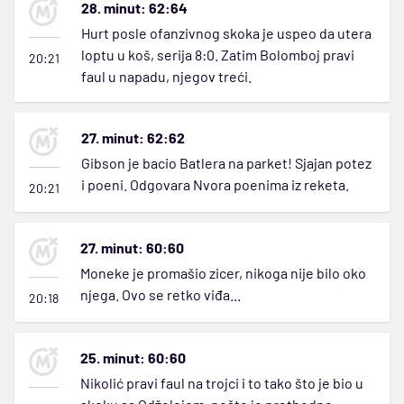
28. minut: 62:64
Hurt posle ofanzivnog skoka je uspeo da utera
loptu u koš, serija 8:0. Zatim Bolomboj pravi
20:21
faul u napadu, njegov treći.
27. minut: 62:62
Gibson je bacio Batlera na parket! Sjajan potez
i poeni. Odgovara Nvora poenima iz reketa.
20:21
27. minut: 60:60
Moneke je promašio zicer, nikoga nije bilo oko
njega. Ovo se retko viđa...
20:18
25. minut: 60:60
Nikolić pravi faul na trojci i to tako što je bio u