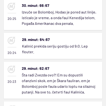
30. minut: 66:67
Izvuče se Bolomboj. Hodao je pored aut linije,
isticalo je vreme, a onda faul Kenedija telom.
20:25
Pogađa Amerikanac dva penala.
29. minut: 64:67
Kalinić prekida seriju gostiju od 9:0. Lep
flouter.
20:24
29. minut: 62:67
Šta radi Zvezda ovo?! Em su dopustili
ofanzivni skok, em je Škara fauliran, em je
20:23
Bolomboj posle faula udario loptu na silaznoj
putanji. Na sve to, četvrti faul Kalinića.