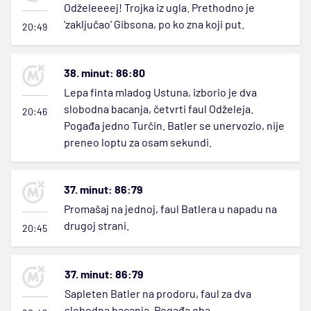
Odželeeeej! Trojka iz ugla. Prethodno je
'zaključao' Gibsona, po ko zna koji put.
20:49
38. minut: 86:80
Lepa finta mladog Ustuna, izborio je dva
slobodna bacanja, četvrti faul Odželeja.
20:46
Pogađa jedno Turčin. Batler se unervozio, nije
preneo loptu za osam sekundi.
37. minut: 86:79
Promašaj na jednoj, faul Batlera u napadu na
drugoj strani.
20:45
37. minut: 86:79
Sapleten Batler na prodoru, faul za dva
slobodna bacanja. Pogađa oba.