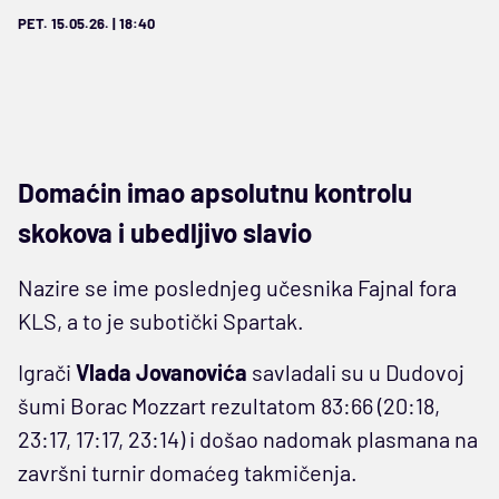
PET. 15.05.26. | 18:40
Domaćin imao apsolutnu kontrolu
skokova i ubedljivo slavio
Nazire se ime poslednjeg učesnika Fajnal fora
KLS, a to je subotički Spartak.
Igrači
Vlada Jovanovića
savladali su u Dudovoj
šumi Borac Mozzart rezultatom 83:66 (20:18,
23:17, 17:17, 23:14) i došao nadomak plasmana na
završni turnir domaćeg takmičenja.