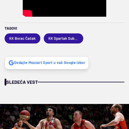
TAGOVI
KK Borac Čačak
KK Spartak Subotica
Dodajte Mozzart Sport u vaš Google izbor
SLEDEĆA VEST