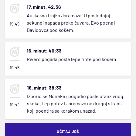
17. minut: 42:36
Au, kakva trojka Jaramaza! U poslednjoj
sekundi napada preko čuvara. Evo poena i
19:45
Davidovca pod košem.
16. minut: 40:33
Rivero pogađa posle lepe finte pod košem.
19:45
16. minut: 38:33
Izborio se Moneke i pogodio posle ofanzivnog
skoka. Lep potez i Jaramaza na drugoj strani,
19:44
koji poentira sa korakom unazad.
UČITAJ JOŠ