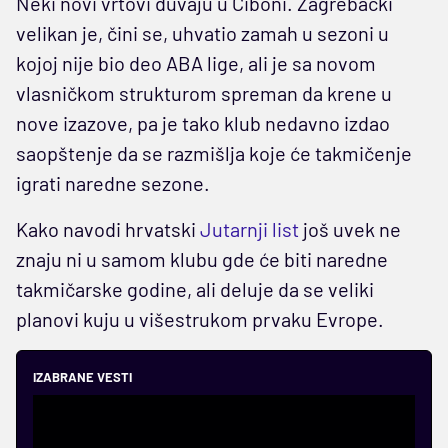
Neki novi vrtovi duvaju u Ciboni. Zagrebački
velikan je, čini se, uhvatio zamah u sezoni u
kojoj nije bio deo ABA lige, ali je sa novom
vlasničkom strukturom spreman da krene u
nove izazove, pa je tako klub nedavno izdao
saopštenje da se razmišlja koje će takmičenje
igrati naredne sezone.
Kako navodi hrvatski
Jutarnji list
još uvek ne
znaju ni u samom klubu gde će biti naredne
takmičarske godine, ali deluje da se veliki
planovi kuju u višestrukom prvaku Evrope.
IZABRANE VESTI