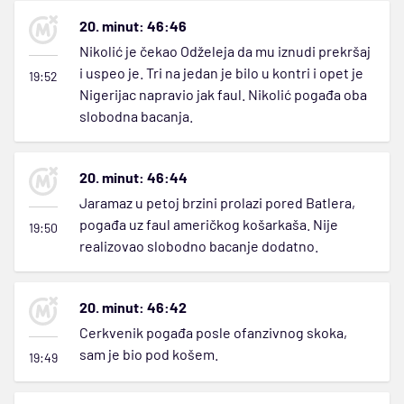
20. minut: 46:46
Nikolić je čekao Odželeja da mu iznudi prekršaj
i uspeo je. Tri na jedan je bilo u kontri i opet je
19:52
Nigerijac napravio jak faul. Nikolić pogađa oba
slobodna bacanja.
20. minut: 46:44
Jaramaz u petoj brzini prolazi pored Batlera,
pogađa uz faul američkog košarkaša. Nije
19:50
realizovao slobodno bacanje dodatno.
20. minut: 46:42
Cerkvenik pogađa posle ofanzivnog skoka,
sam je bio pod košem.
19:49