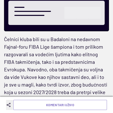
Čelnici kluba bili su u Badaloni na nedavnom
Fajnal-foru FIBA Lige šampiona i tom prilikom
razgovarali sa vodećim ljutima kako elitnog
FIBA takmičenja, tako i sa predstavnicima
Evrokupa. Navodno, oba takmičenja su voljna
da vide Vukove kao njihov sastavni deo, ali i to
je sve u magli, kako tvrdi izvor, zbog budućnosti
koja u sezoni 2027/2028 treba da pretrpi velike
promene sa NBA Evropom.
KOMENTARI UŽIVO