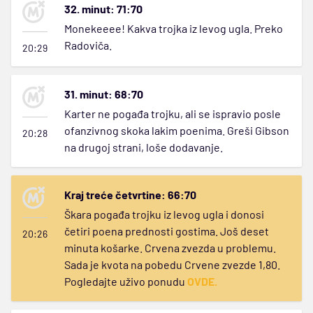
32. minut: 71:70
Monekeeee! Kakva trojka iz levog ugla. Preko
Radoviča.
20:29
31. minut: 68:70
Karter ne pogađa trojku, ali se ispravio posle
ofanzivnog skoka lakim poenima. Greši Gibson
20:28
na drugoj strani, loše dodavanje.
Kraj treće četvrtine: 66:70
Škara pogađa trojku iz levog ugla i donosi
četiri poena prednosti gostima. Još deset
20:26
minuta košarke. Crvena zvezda u problemu.
Sada je kvota na pobedu Crvene zvezde 1,80.
Pogledajte uživo ponudu
OVDE.