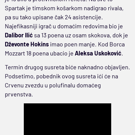
Spartak je timskom košarkom nadigrao rivala,
pa su tako upisane čak 24 asistencije.
Najefikasniji igrač u domaćim redovima bio je
Dalibor Ilić
sa 13 poena uz osam skokova, dok je
Dževonte Hokins
imao poen manje. Kod Borca
Mozzart 18 poena ubacio je
Aleksa Uskoković
.
Termin drugog susreta biće naknadno objavljen.
Podsetimo, pobednik ovog susreta ići će na
Crvenu zvezdu u polufinalu domaćeg
prvenstva.