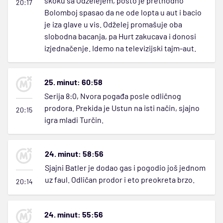
skoku sa Odželejem, pošto je prethodno
20:17
Bolomboj spasao da ne ode lopta u aut i bacio
je iza glave u vis. Odželej promašuje oba
slobodna bacanja, pa Hurt zakucava i donosi
izjednačenje. Idemo na televizijski tajm-aut.
25. minut: 60:58
Serija 8:0, Nvora pogađa posle odličnog
prodora. Prekida je Ustun na isti način, sjajno
20:15
igra mladi Turčin.
24. minut: 58:56
Sjajni Batler je dodao gas i pogodio još jednom
uz faul. Odličan prodor i eto preokreta brzo.
20:14
24. minut: 55:56