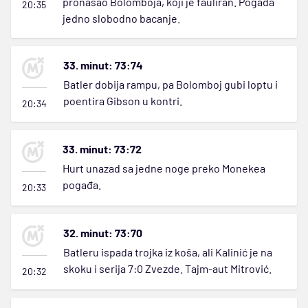
pronašao Bolomboja, koji je fauliran. Pogađa
20:35
jedno slobodno bacanje.
33. minut: 73:74
Batler dobija rampu, pa Bolomboj gubi loptu i
poentira Gibson u kontri.
20:34
33. minut: 73:72
Hurt unazad sa jedne noge preko Monekea
pogađa.
20:33
32. minut: 73:70
Batleru ispada trojka iz koša, ali Kalinić je na
skoku i serija 7:0 Zvezde. Tajm-aut Mitrović.
20:32