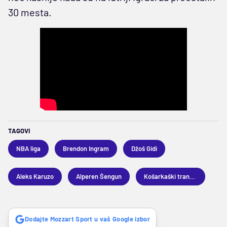
30 mesta.
TAGOVI
NBA liga
Brendon Ingram
Džoš Gidi
Aleks Karuzo
Alperen Šengun
Košarkaški transferi
Dodajte Mozzart Sport u vaš Google izbor