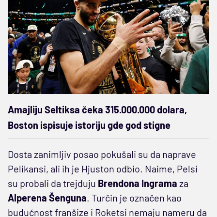
Amajliju Seltiksa čeka 315.000.000 dolara,
Boston ispisuje istoriju gde god stigne
Dosta zanimljiv posao pokušali su da naprave
Pelikansi, ali ih je Hjuston odbio. Naime, Pelsi
su probali da trejduju
Brendona Ingrama
za
Alperena Šenguna
. Turčin je označen kao
budućnost franšize i Roketsi nemaju nameru da