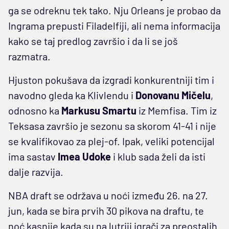
ga se odreknu tek tako. Nju Orleans je probao da
Ingrama prepusti Filadelfiji, ali nema informacija
kako se taj predlog završio i da li se još
razmatra.
Hjuston pokušava da izgradi konkurentniji tim i
navodno gleda ka Klivlendu i
Donovanu Mičelu
,
odnosno ka
Markusu Smartu
iz Memfisa. Tim iz
Teksasa završio je sezonu sa skorom 41-41 i nije
se kvalifikovao za plej-of. Ipak, veliki potencijal
ima sastav
Imea Udoke
i klub sada želi da isti
dalje razvija.
NBA draft se održava u noći između 26. na 27.
jun, kada se bira prvih 30 pikova na draftu, te
noć kasnije kada su na lutriji igrači za preostalih