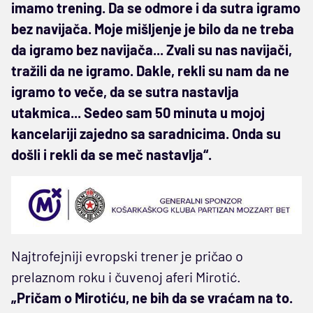
imamo trening. Da se odmore i da sutra igramo
bez navijača. Moje mišljenje je bilo da ne treba
da igramo bez navijača... Zvali su nas navijači,
tražili da ne igramo. Dakle, rekli su nam da ne
igramo to veče, da se sutra nastavlja
utakmica... Sedeo sam 50 minuta u mojoj
kancelariji zajedno sa saradnicima. Onda su
došli i rekli da se meč nastavlja“.
Najtrofejniji evropski trener je pričao o
prelaznom roku i čuvenoj aferi Mirotić.
„Pričam o Mirotiću, ne bih da se vraćam na to.