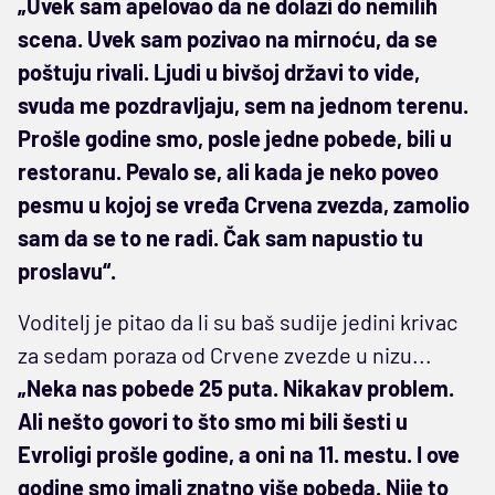
„Uvek sam apelovao da ne dolazi do nemilih
scena. Uvek sam pozivao na mirnoću, da se
poštuju rivali. Ljudi u bivšoj državi to vide,
svuda me pozdravljaju, sem na jednom terenu.
Prošle godine smo, posle jedne pobede, bili u
restoranu. Pevalo se, ali kada je neko poveo
pesmu u kojoj se vređa Crvena zvezda, zamolio
sam da se to ne radi. Čak sam napustio tu
proslavu“.
Voditelj je pitao da li su baš sudije jedini krivac
za sedam poraza od Crvene zvezde u nizu...
„Neka nas pobede 25 puta. Nikakav problem.
Ali nešto govori to što smo mi bili šesti u
Evroligi prošle godine, a oni na 11. mestu. I ove
godine smo imali znatno više pobeda. Nije to