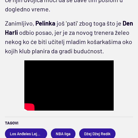
dogledno vreme.
Zanimljivo,
Pelinka
još 'pati' zbog toga što je
Den
Harli
odbio posao, jer je za novog trenera želeo
nekog ko će biti učitelj mladim košarkašima oko
kojih klub planira da gradi budućnost.
TAGOVI
Los Anđeles Lejkers
NBA liga
Džej Džej Redik