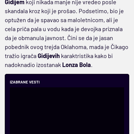
Gidijem
koji nikada manje nije vredeo posle
skandala kroz koji je prošao. Podsetimo, bio je
optužen da je spavao sa maloletnicom, ali je
cela priča pala u vodu kada je devojka priznala
da je obmanula javnost. Čini se da je jasan
pobednik ovog trejda Oklahoma, mada je Čikago
tražio igrača
Gidijevih
karaktristika kako bi
nadoknadio izostanak
Lonza Bola
.
IZABRANE VESTI