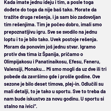
Kada imate jednu ideju i tim, a posle toga
dođete do toga da nije baš tako. Morate da
tražite druga rešenja, i ja sam bio zadovoljan
tim rešenjima. Tim je počeo dobro, imali smo
prepoznatljivu igru. Sve se svodilo na jednu
loptu i to je bilo tako. Uvek postoje rešenja.
Moram da ponovim još jednu stvar. Igramo
protiv dva tima iz Španija, pričamo o
Olimpijakosu i Panatinaikosu, Efesu, Feneru,
Valensiji, Monaku... Mi smo mogli da uz dve ili tri
pobede da završimo gde i prošle godine. Ove
sezone je bilo deset timova, plej-in. Odlučili su
mali detalji, to je tako u sportu. Sve to treba da
nam bude iskustvo za novu godinu. U sportu si
stalno na ivici“.