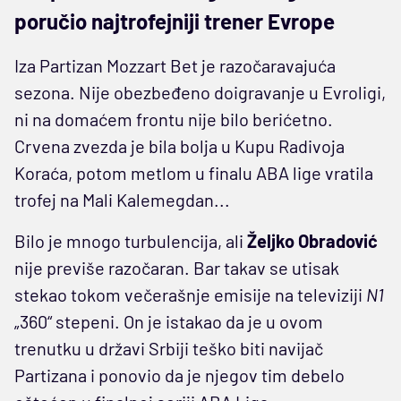
poručio najtrofejniji trener Evrope
Iza Partizan Mozzart Bet je razočaravajuća
sezona. Nije obezbeđeno doigravanje u Evroligi,
ni na domaćem frontu nije bilo berićetno.
Crvena zvezda je bila bolja u Kupu Radivoja
Koraća, potom metlom u finalu ABA lige vratila
trofej na Mali Kalemegdan...
Bilo je mnogo turbulencija, ali
Željko Obradović
nije previše razočaran. Bar takav se utisak
stekao tokom večerašnje emisije na televiziji
N1
„360“ stepeni. On je istakao da je u ovom
trenutku u državi Srbiji teško biti navijač
Partizana i ponovio da je njegov tim debelo