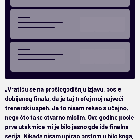
„Vratiću se na prošlogodišnju izjavu, posle
dobijenog finala, da je taj trofej moj najveći
trenerski uspeh. Ja to nisam rekao slučajno,
nego što tako stvarno mislim. Ove godine posle
prve utakmice mi je bilo jasno gde ide finalna
serija. Nikada nisam upirao prstom u bilo koga,