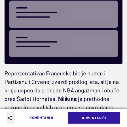
Reprezentativac Francuske bio je nuđen i
Partizanu i Crvenoj zvezdi prošlog leta, ali je na
kraju uspeo da pronađe NBA angažman i obuče
dres Šarlot Hornetsa.
Nilikina
je prethodne
sezone imao velikih problema sa povredama
koje su kumovale činjenici da je odigrao samo
KOMENTARI 9
KOMENTARIŠI
pet utakmica u NBA ligi.