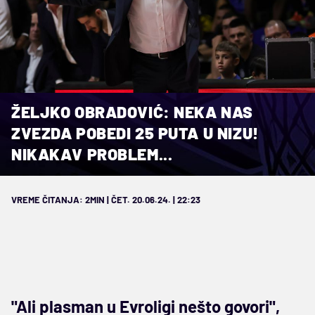
ŽELJKO OBRADOVIĆ: NEKA NAS
ZVEZDA POBEDI 25 PUTA U NIZU!
NIKAKAV PROBLEM...
VREME ČITANJA: 2MIN | ČET. 20.06.24. | 22:23
"Ali plasman u Evroligi nešto govori",