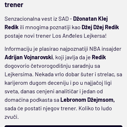
trener
Senzacionalna vest iz SAD -
Džonatan Klej
Redik
ili mnogima poznatiji kao
Džej Džej Redik
postaje novi trener Los Anđeles Lejkersa!
Informaciju je plasirao najpoznatiji NBA insajder
Adrijan Vojnarovski
, koji javlja da je
Redik
dogovorio četvorogodišnju saradnju sa
Lejkersima. Nekada vrlo dobar šuter i strelac, sa
karijerom dugom deceniju i po u najjačoj ligi
sveta, danas cenjeni analitičar i jedan od
domaćina podkasta sa
Lebronom Džejmsom,
sada će postati njegov trener. Koliko to ludo
zvuči.