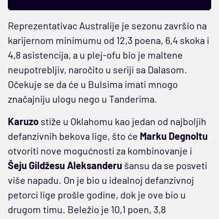
Reprezentativac Australije je sezonu završio na
karijernom minimumu od 12,3 poena, 6,4 skoka i
4,8 asistencija, a u plej-ofu bio je maltene
neupotrebljiv, naročito u seriji sa Dalasom.
Očekuje se da će u Bulsima imati mnogo
značajniju ulogu nego u Tanderima.
Karuzo
stiže u Oklahomu kao jedan od najboljih
defanzivnih bekova lige, što će
Marku Degnoltu
otvoriti nove mogućnosti za kombinovanje i
Šeju Gildžesu Aleksanderu
šansu da se posveti
više napadu. On je bio u idealnoj defanzivnoj
petorci lige prošle godine, dok je ove bio u
drugom timu. Beležio je 10,1 poen, 3,8