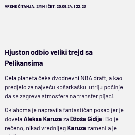
VREME ČITANJA: 2MIN | ČET. 20.06.24. | 22:23
Hjuston odbio veliki trejd sa
Pelikansima
Cela planeta čeka dvodnevni NBA draft, a kao
predjelo za najveću košarkašku lutriju počinje
da se zagreva atmosfera na transfer pijaci.
Oklahoma je napravila fantastičan posao jer je
dovela
Aleksa Karuza
za
Džoša Gidija
! Bolje
rečeno, nikad vrednijeg
Karuza
zamenila je