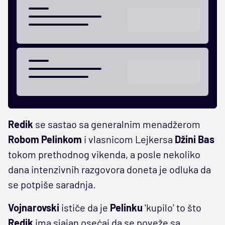
Redik
se sastao sa generalnim menadžerom
Robom Pelinkom
i vlasnicom Lejkersa
Džini Bas
tokom prethodnog vikenda, a posle nekoliko
dana intenzivnih razgovora doneta je odluka da
se potpiše saradnja.
Vojnarovski
ističe da je
Pelinku
'kupilo' to što
Redik
ima sjajan osećaj da se poveže sa