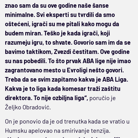
znao sam da su ove godine naše šanse
minimalne. Svi eksperti su tvrdili da smo
oštećeni, igrači su me pitali kako mogu da
budem miran. Teško je kada igrači, koji
razumeju igru, to shvate. Govorio sam im da se
bavimo taktikom, Zvezdi čestitam. Ove godine
su nas pobedili. To što prvak ABA lige nije imao
zagrantovano mesto u Evroligi nešto govori.
Treba da se svim zapitamo kakva je ABA Liga.
Kakva je to liga kada komesar traži zaštitu
direktora. To nije ozbiljna liga“,
poručio je
Željko Obradović.
On je ponovio da je od trenutka kada se vratio u
Humsku apelovao na smirivanje tenzija.