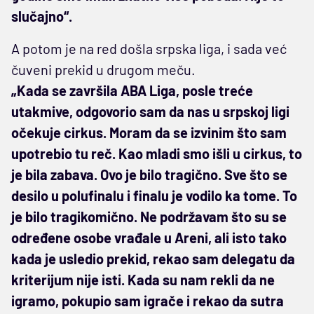
slučajno“.
A potom je na red došla srpska liga, i sada već
čuveni prekid u drugom meču.
„Kada se završila ABA Liga, posle treće
utakmive, odgovorio sam da nas u srpskoj ligi
očekuje cirkus. Moram da se izvinim što sam
upotrebio tu reč. Kao mladi smo išli u cirkus, to
je bila zabava. Ovo je bilo tragično. Sve što se
desilo u polufinalu i finalu je vodilo ka tome. To
je bilo tragikomično. Ne podržavam što su se
određene osobe vrađale u Areni, ali isto tako
kada je usledio prekid, rekao sam delegatu da
kriterijum nije isti. Kada su nam rekli da ne
igramo, pokupio sam igrače i rekao da sutra