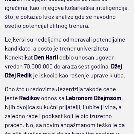
igračima, kao i njegova košarkaška inteligencija,
što je pokazao kroz analize gde se navodno
osetio potencijal elitnog trenera.
Lejkersi su nedeljama odmeravali potencijalne
kandidate, a pošto je trener univerziteta
Konektikat
Den Harli
odbio unosan ugovor
vredan 70.000.000 dolara za šest godina,
Džej
Džej Redik
je iskočio kao rešenje uprave kluba.
Ono što u redovima Jezerdžija takođe cene
jeste
Redikov
odnos sa
Lebronom Džejmsom
.
Njih dvojica su kućni prijatelji, ljubitelji vina, a
zajedno rade i podkast koji je bio izuzetno
praćen. No, sa novim angažmanom teško je da
će njih dvojica moći da se bave tim poslom u