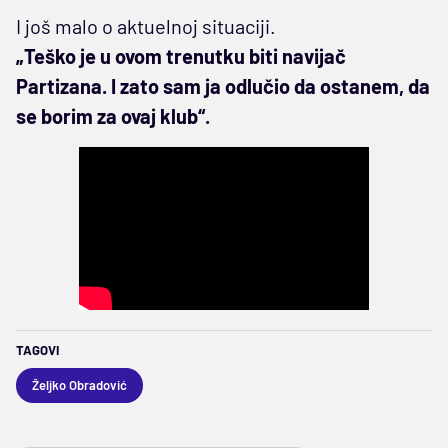
I još malo o aktuelnoj situaciji.
„Teško je u ovom trenutku biti navijač
Partizana. I zato sam ja odlučio da ostanem, da
se borim za ovaj klub“.
TAGOVI
Željko Obradović