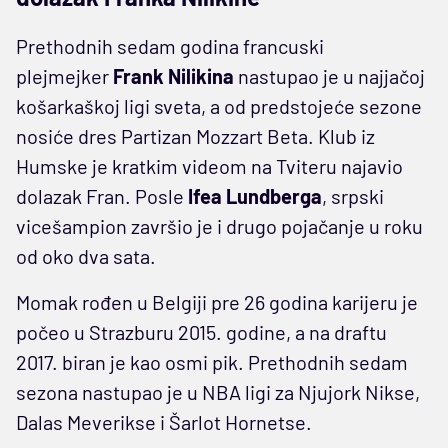
Prethodnih sedam godina francuski
plejmejker
Frank Nilikina
nastupao je u najjačoj
košarkaškoj ligi sveta, a od predstojeće sezone
nosiće dres Partizan Mozzart Beta. Klub iz
Humske je kratkim videom na Tviteru najavio
dolazak Fran. Posle
Ifea Lundberga
, srpski
vicešampion završio je i drugo pojačanje u roku
od oko dva sata.
Momak rođen u Belgiji pre 26 godina karijeru je
počeo u Strazburu 2015. godine, a na draftu
2017. biran je kao osmi pik. Prethodnih sedam
sezona nastupao je u NBA ligi za Njujork Nikse,
Dalas Meverikse i Šarlot Hornetse.