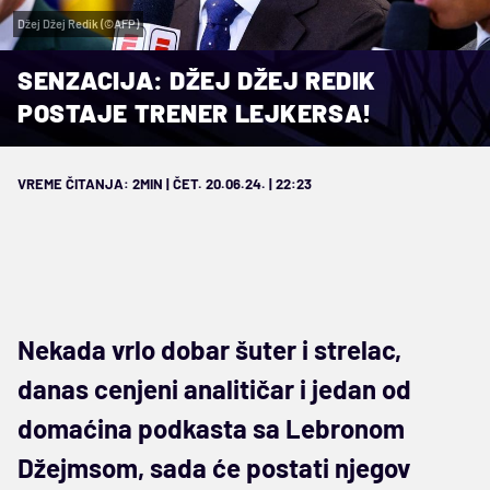
Džej Džej Redik (©AFP)
SENZACIJA: DŽEJ DŽEJ REDIK
POSTAJE TRENER LEJKERSA!
VREME ČITANJA: 2MIN | ČET. 20.06.24. | 22:23
Nekada vrlo dobar šuter i strelac,
danas cenjeni analitičar i jedan od
domaćina podkasta sa Lebronom
Džejmsom, sada će postati njegov