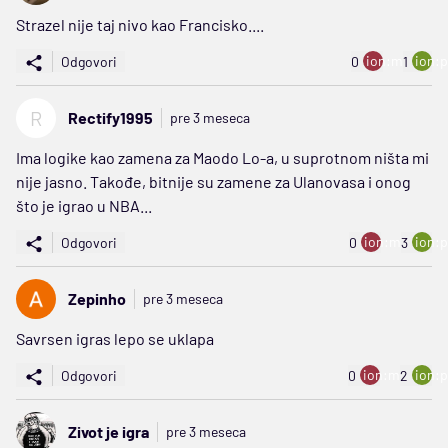
Strazel nije taj nivo kao Francisko....
ion:minus
ion:p
Odgovori
0
1
R
Rectify1995
pre 3 meseca
Ima logike kao zamena za Maodo Lo-a, u suprotnom ništa mi
nije jasno. Takođe, bitnije su zamene za Ulanovasa i onog
što je igrao u NBA...
ion:minus
ion:p
Odgovori
0
3
Zepinho
pre 3 meseca
Savrsen igras lepo se uklapa
ion:minus
ion:p
Odgovori
0
2
Zivot je igra
pre 3 meseca