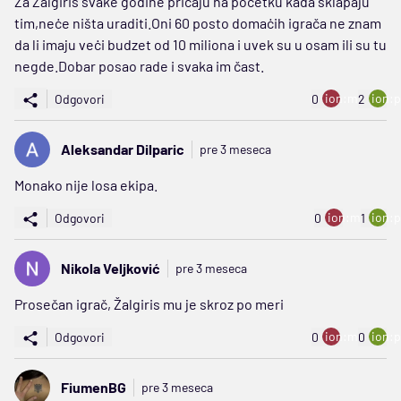
Za Žalgiris svake godine pričaju na početku kada sklapaju
tim,neċe ništa uraditi.Oni 60 posto domaċih igrača ne znam
da li imaju veċi budzet od 10 miliona i uvek su u osam ili su tu
negde.Dobar posao rade i svaka im čast.
ion:minus
ion:p
Odgovori
0
2
Aleksandar Dilparic
pre 3 meseca
Monako nije losa ekipa.
ion:minus
ion:p
Odgovori
0
1
Nikola Veljković
pre 3 meseca
Prosečan igrač, Žalgiris mu je skroz po meri
ion:minus
ion:p
Odgovori
0
0
FiumenBG
pre 3 meseca