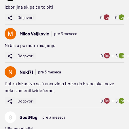
izbor ljna ekipa će to biti
ion:minus
ion:p
Odgovori
0
0
Milos Veljkovic
pre 3 meseca
Ni blizu po mom misljenju
ion:minus
ion:p
Odgovori
0
6
Noki71
pre 3 meseca
Dobro iskustvo sa francuzima tesko da Franciska moze
neko zameniti,videćemo.
ion:minus
ion:p
Odgovori
0
6
G
GostNbg
pre 3 meseca
Nije mu ni blizi