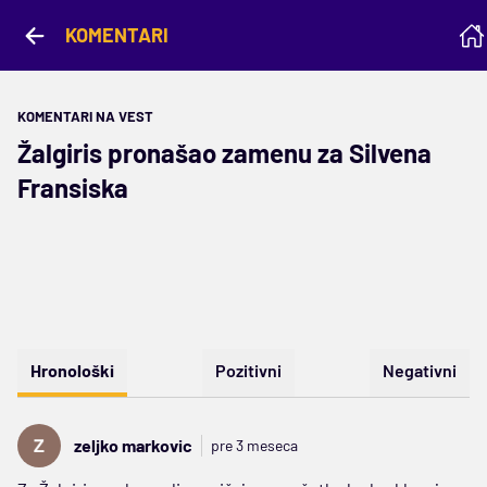
KOMENTARI
KOMENTARI NA VEST
Žalgiris pronašao zamenu za Silvena
Fransiska
Hronološki
Pozitivni
Negativni
zeljko markovic
pre 3 meseca