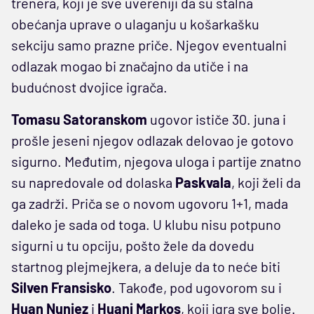
trenera, koji je sve uvereniji da su stalna
obećanja uprave o ulaganju u košarkašku
sekciju samo prazne priče. Njegov eventualni
odlazak mogao bi značajno da utiče i na
budućnost dvojice igrača.
Tomasu Satoranskom
ugovor ističe 30. juna i
prošle jeseni njegov odlazak delovao je gotovo
sigurno. Međutim, njegova uloga i partije znatno
su napredovale od dolaska
Paskvala
, koji želi da
ga zadrži. Priča se o novom ugovoru 1+1, mada
daleko je sada od toga. U klubu nisu potpuno
sigurni u tu opciju, pošto žele da dovedu
startnog plejmejkera, a deluje da to neće biti
Silven Fransisko
. Takođe, pod ugovorom su i
Huan Nunjez
i
Huani Markos
, koji igra sve bolje.