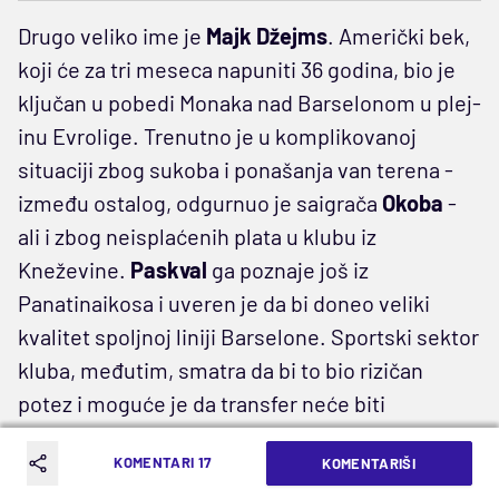
Drugo veliko ime je
Majk Džejms
. Američki bek,
koji će za tri meseca napuniti 36 godina, bio je
ključan u pobedi Monaka nad Barselonom u plej-
inu Evrolige. Trenutno je u komplikovanoj
situaciji zbog sukoba i ponašanja van terena -
između ostalog, odgurnuo je saigrača
Okoba
-
ali i zbog neisplaćenih plata u klubu iz
Kneževine.
Paskval
ga poznaje još iz
Panatinaikosa i uveren je da bi doneo veliki
kvalitet spoljnoj liniji Barselone. Sportski sektor
kluba, međutim, smatra da bi to bio rizičan
potez i moguće je da transfer neće biti
realizovan ako dođe do promene trenera.
KOMENTARI 17
KOMENTARIŠI
Za sada u Barseloni, sve visi u vazduhu i sve