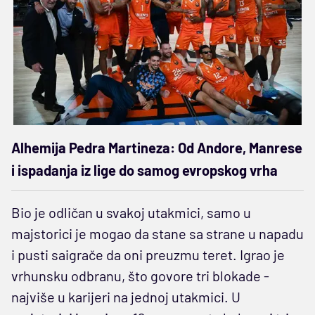
Alhemija Pedra Martineza: Od Andore, Manrese
i ispadanja iz lige do samog evropskog vrha
Bio je odličan u svakoj utakmici, samo u
majstorici je mogao da stane sa strane u napadu
i pusti saigrače da oni preuzmu teret. Igrao je
vrhunsku odbranu, što govore tri blokade -
najviše u karijeri na jednoj utakmici. U