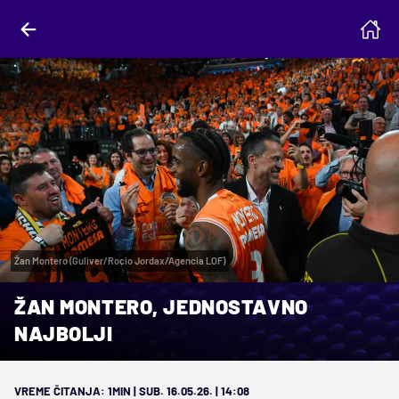
Žan Montero (Guliver/Rocio Jordax/Agencia LOF)
ŽAN MONTERO, JEDNOSTAVNO
NAJBOLJI
VREME ČITANJA: 1MIN | SUB. 16.05.26. | 14:08