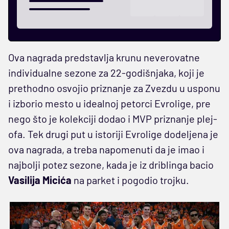
Ova nagrada predstavlja krunu neverovatne
individualne sezone za 22-godišnjaka, koji je
prethodno osvojio priznanje za Zvezdu u usponu
i izborio mesto u idealnoj petorci Evrolige, pre
nego što je kolekciji dodao i MVP priznanje plej-
ofa. Tek drugi put u istoriji Evrolige dodeljena je
ova nagrada, a treba napomenuti da je imao i
najbolji potez sezone, kada je iz driblinga bacio
Vasilija Micića
na parket i pogodio trojku.