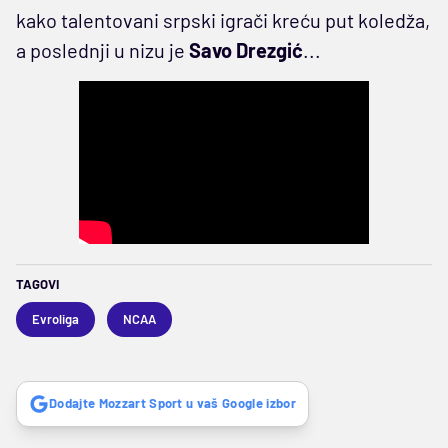
kako talentovani srpski igrači kreću put koledža,
a poslednji u nizu je
Savo Drezgić
...
TAGOVI
Evroliga
NCAA
Dodajte Mozzart Sport u vaš Google izbor