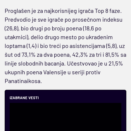
Proglašen je za najkorisnijeg igrača Top 8 faze.
Predvodio je sve igrače po prosečnom indeksu
(26,8), bio drugi po broju poena (18,6 po
utakmici), delio drugo mesto po ukradenim
loptama (1,4) i bio treći po asistencijama (5,8), uz
šut od 73,1% za dva poena, 42,3% za tri i 81,5% sa
linije slobodnih bacanja. Učestvovao je u 21,5%
ukupnih poena Valensije u seriji protiv
Panatinaikosa.
IZABRANE VESTI