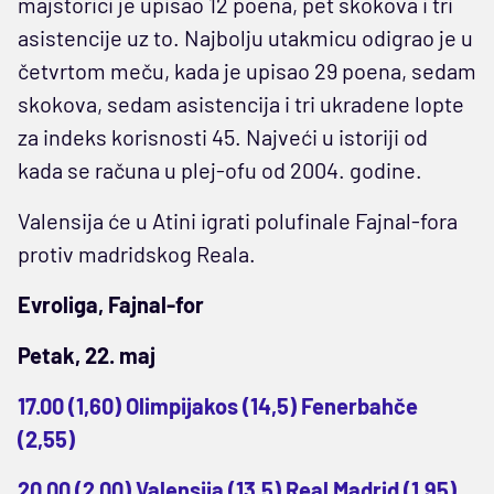
majstorici je upisao 12 poena, pet skokova i tri
asistencije uz to. Najbolju utakmicu odigrao je u
četvrtom meču, kada je upisao 29 poena, sedam
skokova, sedam asistencija i tri ukradene lopte
za indeks korisnosti 45. Najveći u istoriji od
kada se računa u plej-ofu od 2004. godine.
Valensija će u Atini igrati polufinale Fajnal-fora
protiv madridskog Reala.
Evroliga, Fajnal-for
Petak, 22. maj
17.00 (1,60) Olimpijakos (14,5) Fenerbahče
(2,55)
20.00 (2,00) Valensija (13,5) Real Madrid (1,95)