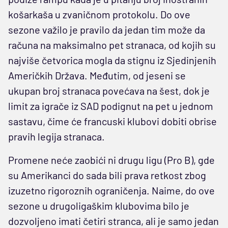
košarkaša u zvaničnom protokolu. Do ove
sezone važilo je pravilo da jedan tim može da
računa na maksimalno pet stranaca, od kojih su
najviše četvorica mogla da stignu iz Sjedinjenih
Američkih Država. Međutim, od jeseni se
ukupan broj stranaca povećava na šest, dok je
limit za igrače iz SAD podignut na pet u jednom
sastavu, čime će francuski klubovi dobiti obrise
pravih legija stranaca.
Promene neće zaobići ni drugu ligu (Pro B), gde
su Amerikanci do sada bili prava retkost zbog
izuzetno rigoroznih ograničenja. Naime, do ove
sezone u drugoligaškim klubovima bilo je
dozvoljeno imati četiri stranca, ali je samo jedan