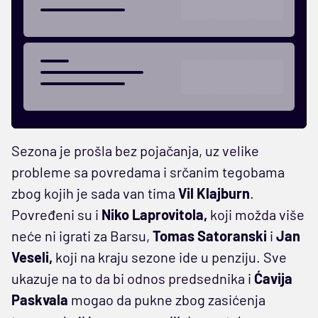
Sezona je prošla bez pojačanja, uz velike
probleme sa povredama i srčanim tegobama
zbog kojih je sada van tima
Vil Klajburn
.
Povređeni su i
Niko Laprovitola,
koji možda više
neće ni igrati za Barsu,
Tomas Satoranski
i
Jan
Veseli,
koji na kraju sezone ide u penziju. Sve
ukazuje na to da bi odnos predsednika i
Ćavija
Paskvala
mogao da pukne zbog zasićenja