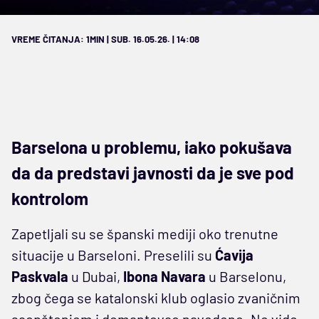
VREME ČITANJA: 1MIN | SUB. 16.05.26. | 14:08
Barselona u problemu, iako pokušava
da da predstavi javnosti da je sve pod
kontrolom
Zapetljali su se španski mediji oko trenutne
situacije u Barseloni. Preselili su
Ćavija
Paskvala
u Dubai,
Ibona Navara
u Barselonu,
zbog čega se katalonski klub oglasio zvaničnim
saopštenjem i demantovao navedeno. Ne vide