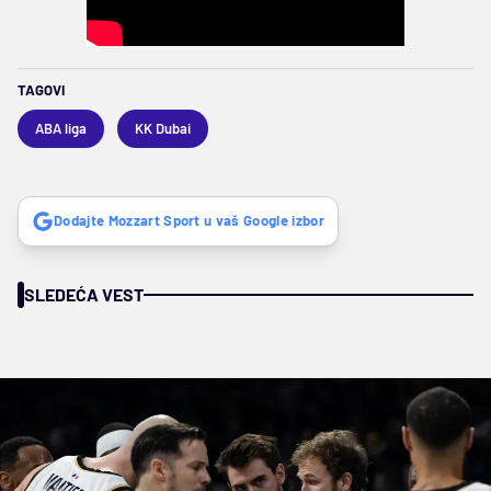
TAGOVI
ABA liga
KK Dubai
Dodajte Mozzart Sport u vaš Google izbor
SLEDEĆA VEST