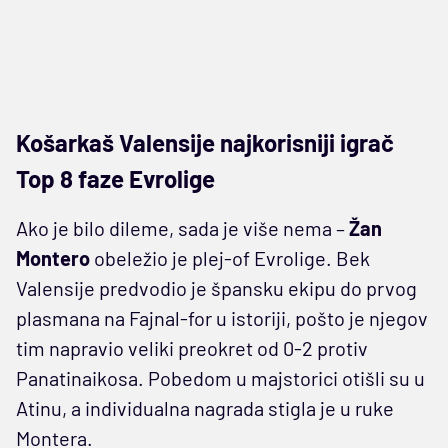
Košarkaš Valensije najkorisniji igrač
Top 8 faze Evrolige
Ako je bilo dileme, sada je više nema –
Žan
Montero
obeležio je plej-of Evrolige. Bek
Valensije predvodio je špansku ekipu do prvog
plasmana na Fajnal-for u istoriji, pošto je njegov
tim napravio veliki preokret od 0-2 protiv
Panatinaikosa. Pobedom u majstorici otišli su u
Atinu, a individualna nagrada stigla je u ruke
Montera.