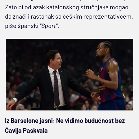
Zato bi odlazak katalonskog stručnjaka mogao
da znači i rastanak sa češkim reprezentativcem,
piše španski
"Sport"
.
Iz Barselone jasni: Ne vidimo budućnost bez
Ćavija Paskvala