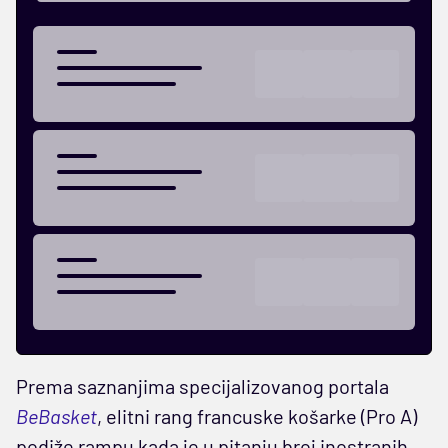
Prema saznanjima specijalizovanog portala
BeBasket
, elitni rang francuske košarke (Pro A)
podiže rampu kada je u pitanju broj inostranih