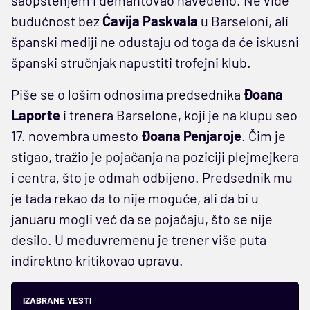
budućnost bez
Ćavija Paskvala
u Barseloni, ali
španski mediji ne odustaju od toga da će iskusni
španski stručnjak napustiti trofejni klub.
Piše se o lošim odnosima predsednika
Đoana
Laporte
i trenera Barselone, koji je na klupu seo
17. novembra umesto
Đoana Penjaroje
. Čim je
stigao, tražio je pojačanja na poziciji plejmejkera
i centra, što je odmah odbijeno. Predsednik mu
je tada rekao da to nije moguće, ali da bi u
januaru mogli već da se pojačaju, što se nije
desilo. U međuvremenu je trener više puta
indirektno kritikovao upravu.
IZABRANE VESTI