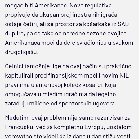
mogao biti Amerikanac. Nova regulativa
propisuje da ukupan broj inostranih igrača
ostaje četiri, ali se prostor za košarkaše iz SAD
duplira, pa će tako od naredne sezone dvojica
Amerikanaca moći da dele svlačionicu u svakom
drugoligašu.
Čelnici tamošnje lige na ovaj način su praktično
kapitulirali pred finansijskom moći i novim NIL
pravilima u američkoj koledž košarci, koja
omogućavaju mladim igračima da legalno
zarađuju milione od sponzorskih ugovora.
Međutim, ovaj problem nije samo rezervisan za
Francusku, već za kompletnu Evropu, uostalom
verovatno ste videli da iz dana u dan stižu vesti