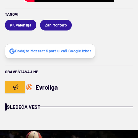
TAGOVI
KK Valensija
Žan Montero
Dodajte Mozzart Sport u vaš Google izbor
OBAVEŠTAVAJ ME
Evroliga
SLEDEĆA VEST