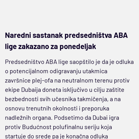
Naredni sastanak predsedništva ABA
lige zakazano za ponedeljak
Predsedništvo ABA lige saopštilo je da je odluka
o potencijalnom odigravanju utakmica
završnice plej-ofa na neutralnom terenu protiv
ekipe Dubaija doneta isključivo u cilju zaštite
bezbednosti svih učesnika takmičenja, a na
osnovu trenutnih okolnosti i preporuka
nadležnih organa. Podsetimo da Dubai igra
protiv Budućnost polufinalnu seriju koja
startuje do srede pa je konačna odluka