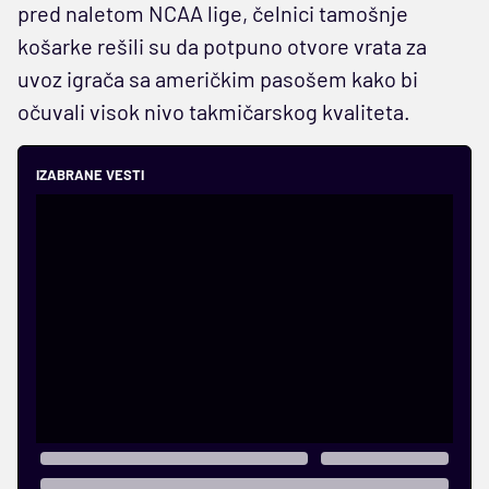
pred naletom NCAA lige, čelnici tamošnje
košarke rešili su da potpuno otvore vrata za
uvoz igrača sa američkim pasošem kako bi
očuvali visok nivo takmičarskog kvaliteta.
IZABRANE VESTI