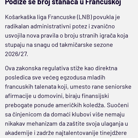
Podiže se broj stanaca u Francuskoj
Košarkaška liga Francuske (LNB) povukla je
radikalan administrativni potez i zvanično
usvojila nova pravila o broju stranih igrača koja
stupaju na snagu od takmičarske sezone
2026/27.
Ova zakonska regulativa stiže kao direktna
posledica sve većeg egzodusa mladih
francuskih talenata koji, umesto rane seniorske
afirmacije u domovini, biraju finansijski
prebogate ponude američkih koledža. Suočeni
sa činjenicom da domaći klubovi više nemaju
nikakav mehanizam da zaštite svoja ulaganja u
akademije i zadrže najtalentovanije tinejdžere