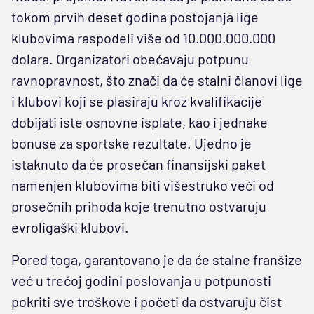
tokom prvih deset godina postojanja lige
klubovima raspodeli više od 10.000.000.000
dolara. Organizatori obećavaju potpunu
ravnopravnost, što znači da će stalni članovi lige
i klubovi koji se plasiraju kroz kvalifikacije
dobijati iste osnovne isplate, kao i jednake
bonuse za sportske rezultate. Ujedno je
istaknuto da će prosečan finansijski paket
namenjen klubovima biti višestruko veći od
prosečnih prihoda koje trenutno ostvaruju
evroligaški klubovi.
Pored toga, garantovano je da će stalne franšize
već u trećoj godini poslovanja u potpunosti
pokriti sve troškove i početi da ostvaruju čist