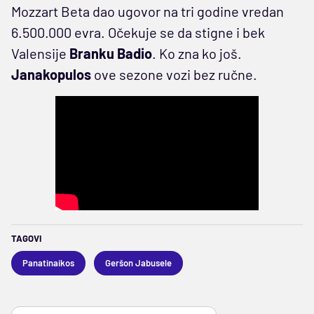
Mozzart Beta dao ugovor na tri godine vredan
6.500.000 evra. Očekuje se da stigne i bek
Valensije
Branku Badio
. Ko zna ko još.
Janakopulos
ove sezone vozi bez ručne.
TAGOVI
Panatinaikos
Geršon Jabusele