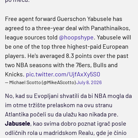
Free agent forward Guerschon Yabusele has
agreed to a three-year deal with Panathinaikos,
league sources told
@hoopshype
. Yabusele will
be one of the top three highest-paid European
players. He's averaged 8.3 points over the past
two NBA seasons with the 76ers, Bulls and
Knicks.
pic.twitter.com/UjfAxXy5S0
— Michael Scotto (@MikeAScotto)
July 8, 2026
No, kad su Evopljani shvatili da bi NBA mogla da
im otme tržište prelaskom na ovu stranu
Atlantika počeli su da ulažu kao nikada pre.
Jabusele
, kao svima dobro poznat igrač posle
odličnih rola u madridskom Realu, gde je činio