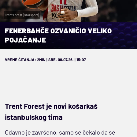
Trent Forest (Starsport)
FENERBAHČE OZVANIČIO VELIKO
POJAČANJE
VREME ČITANJA: 2MIN | SRE. 08.07.26. | 15:07
Trent Forest je novi košarkaš
istanbulskog tima
Odavno je završeno, samo se čekalo da se