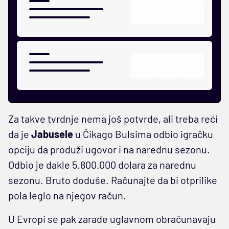
Za takve tvrdnje nema još potvrde, ali treba reći
da je
Jabusele
u Čikago Bulsima odbio igračku
opciju da produži ugovor i na narednu sezonu.
Odbio je dakle 5.800.000 dolara za narednu
sezonu. Bruto doduše. Računajte da bi otprilike
pola leglo na njegov račun.
U Evropi se pak zarade uglavnom obračunavaju