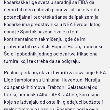
košarkaške lige sveta u saradnji sa FIBA da
ćemo biti deo njihovih planova, ali se otvorila
potencijalna i teoretska šansa da ipak zemlja
košarke ima predstavnika u NBA Evropi. Istog
dana je Spartak saznao rivale u tom
kontinentalnom takmičenju, gde će im
protivnici biti izraelski Hapoel Holon, francuski
Šole i pobednik jednog od dva kvalifikaciona
turnira, koji tek treba da se odigraju.
Realno gledano, glavni favoriti za osvajanje FIBA
Lige šampiona su Unikaha, Huventud, Mursija
od španskih timova, Trabzon i Galatasaraj od
turski, berlinska Alba i AEK iz Atine, kao ekipe
koje se izdvajaju od ostalih, gledajući budžete i
realno timove na papiru. Posebno posle ovih