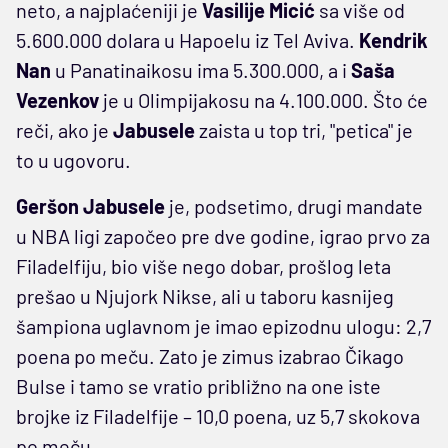
neto, a najplaćeniji je
Vasilije Micić
sa više od
5.600.000 dolara u Hapoelu iz Tel Aviva.
Kendrik
Nan
u Panatinaikosu ima 5.300.000, a i
Saša
Vezenkov
je u Olimpijakosu na 4.100.000. Što će
reči, ako je
Jabusele
zaista u top tri, "petica" je
to u ugovoru.
Geršon Jabusele
je, podsetimo, drugi mandate
u NBA ligi započeo pre dve godine, igrao prvo za
Filadelfiju, bio više nego dobar, prošlog leta
prešao u Njujork Nikse, ali u taboru kasnijeg
šampiona uglavnom je imao epizodnu ulogu: 2,7
poena po meču. Zato je zimus izabrao Čikago
Bulse i tamo se vratio približno na one iste
brojke iz Filadelfije – 10,0 poena, uz 5,7 skokova
po meču.