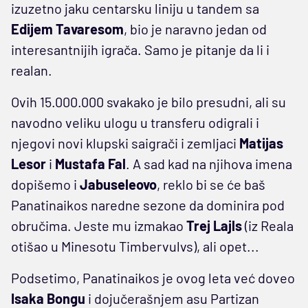
izuzetno jaku centarsku liniju u tandem sa
Edijem Tavaresom
, bio je naravno jedan od
interesantnijih igrača. Samo je pitanje da li i
realan.
Ovih 15.000.000 svakako je bilo presudni, ali su
navodno veliku ulogu u transferu odigrali i
njegovi novi klupski saigrači i zemljaci
Matijas
Lesor
i
Mustafa Fal
. A sad kad na njihova imena
dopišemo i
Jabuseleovo
, reklo bi se će baš
Panatinaikos naredne sezone da dominira pod
obručima. Jeste mu izmakao
Trej Lajls
(iz Reala
otišao u Minesotu Timbervulvs), ali opet...
Podsetimo, Panatinaikos je ovog leta već doveo
Isaka Bongu
i dojučerašnjem asu Partizan