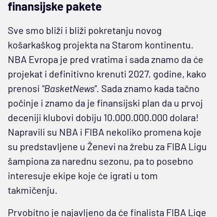
finansijske pakete
Sve smo bliži i bliži pokretanju novog
košarkaškog projekta na Starom kontinentu.
NBA Evropa je pred vratima i sada znamo da će
projekat i definitivno krenuti 2027. godine, kako
prenosi
"BasketNews"
. Sada znamo kada tačno
počinje i znamo da je finansijski plan da u prvoj
deceniji klubovi dobiju 10.000.000.000 dolara!
Napravili su NBA i FIBA nekoliko promena koje
su predstavljene u Ženevi na žrebu za FIBA Ligu
šampiona za narednu sezonu, pa to posebno
interesuje ekipe koje će igrati u tom
takmičenju.
Prvobitno je najavljeno da će finalista FIBA Lige