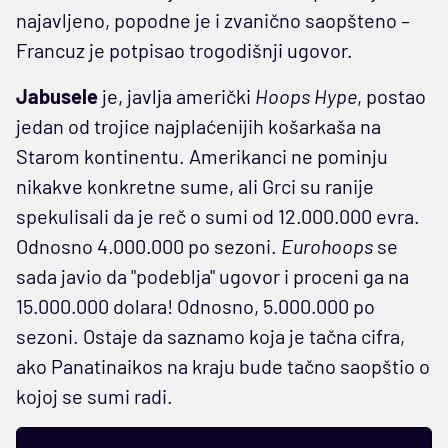
najavljeno, popodne je i zvanično saopšteno –
Francuz je potpisao trogodišnji ugovor.
Jabusele
je, javlja američki
Hoops Hype
, postao
jedan od trojice najplaćenijih košarkaša na
Starom kontinentu. Amerikanci ne pominju
nikakve konkretne sume, ali Grci su ranije
spekulisali da je reč o sumi od 12.000.000 evra.
Odnosno 4.000.000 po sezoni.
Eurohoops
se
sada javio da "podeblja" ugovor i proceni ga na
15.000.000 dolara! Odnosno, 5.000.000 po
sezoni. Ostaje da saznamo koja je tačna cifra,
ako Panatinaikos na kraju bude tačno saopštio o
kojoj se sumi radi.