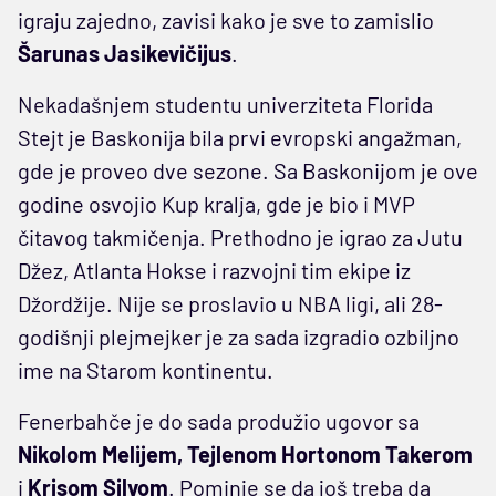
igraju zajedno, zavisi kako je sve to zamislio
Šarunas Jasikevičijus
.
Nekadašnjem studentu univerziteta Florida
Stejt je Baskonija bila prvi evropski angažman,
gde je proveo dve sezone. Sa Baskonijom je ove
godine osvojio Kup kralja, gde je bio i MVP
čitavog takmičenja. Prethodno je igrao za Jutu
Džez, Atlanta Hokse i razvojni tim ekipe iz
Džordžije. Nije se proslavio u NBA ligi, ali 28-
godišnji plejmejker je za sada izgradio ozbiljno
ime na Starom kontinentu.
Fenerbahče je do sada produžio ugovor sa
Nikolom Melijem, Tejlenom Hortonom Takerom
i
Krisom Silvom
. Pominje se da još treba da