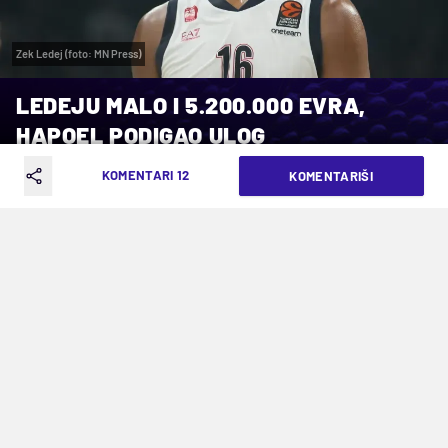
Zek Ledej (foto: MN Press)
LEDEJU MALO I 5.200.000 EVRA,
HAPOEL PODIGAO ULOG
KOMENTARI 12
KOMENTARIŠI
VREME ČITANJA: 2MIN | SRE. 08.07.26. | 15:07
Bio je krilni centar pred potpisom za
Partizan Mozzart Bet, ali izgleda da tim
iz Tel Aviva kvari posao