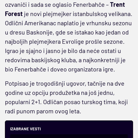
ozvaniči i sada se oglasio Fenerbahče –
Trent
Forest
je novi plejmejker istanbulskog velikana.
Odlični Amerikanac naplatio je vrhunsku sezonu
u dresu Baskonije, gde se istakao kao jedan od
najboljih plejmejkera Evrolige prošle sezone.
Igrao je sjajno i jasno je bilo da neće ostati u
redovima baskijskog kluba, a najkonkretniji je
bio Fenerbahče i doveo organizatora igre.
Potpisao je trogodišnji ugovor, tačnije na dve
godine uz opciju produžetka na još jednu,
popularni 2+1. Odličan posao turskog tima, koji
radi punom parom ovog leta.
IZABRANE VESTI