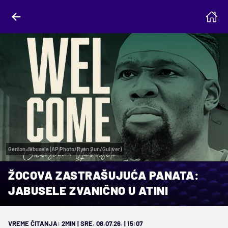
Geršon Jabusele (AP Photo/Ryan Sun/Guliver)
ŽOCOVA ZASTRAŠUJUĆA PANATA:
JABUSELE ZVANIČNO U ATINI
VREME ČITANJA: 2MIN | SRE. 08.07.26. | 15:07