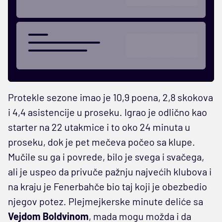
Protekle sezone imao je 10,9 poena, 2,8 skokova
i 4,4 asistencije u proseku. Igrao je odlično kao
starter na 22 utakmice i to oko 24 minuta u
proseku, dok je pet mečeva počeo sa klupe.
Mučile su ga i povrede, bilo je svega i svačega,
ali je uspeo da privuče pažnju najvećih klubova i
na kraju je Fenerbahče bio taj koji je obezbedio
njegov potez. Plejmejkerske minute deliće sa
Vejdom Boldvinom
, mada mogu možda i da