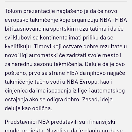
Tokom prezentacije naglašeno je da će novo
evropsko takmičenje koje organizuju NBA i FIBA
biti zasnovano na sportskim rezultatima i da će
svi klubovi sa kontinenta imati priliku da se
kvalifikuju. Timovi koji ostvare dobre rezultate u
novoj ligi automatski će zadržati svoje mesto i
za narednu sezonu takmičenja. Deluje da je ovo
pošteno, prvo sa strane FIBA da njihovo najjače
takmičenje tačno vodi u NBA Evropu, kao i
činjenica da ima ispadanja iz lige i automatskog
ostajanja ako se odigra dobro. Zasad, ideja
deluje kao odlična.
Predstavnici NBA predstavili su i finansijski
model projekta. Naveli su da je planirano da se