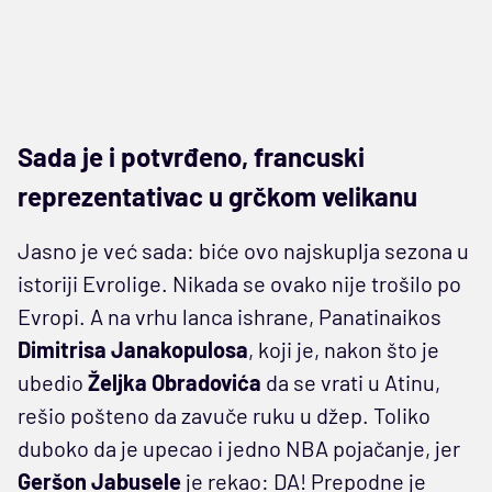
Sada je i potvrđeno, francuski
reprezentativac u grčkom velikanu
Jasno je već sada: biće ovo najskuplja sezona u
istoriji Evrolige. Nikada se ovako nije trošilo po
Evropi. A na vrhu lanca ishrane, Panatinaikos
Dimitrisa Janakopulosa
, koji je, nakon što je
ubedio
Željka Obradovića
da se vrati u Atinu,
rešio pošteno da zavuče ruku u džep. Toliko
duboko da je upecao i jedno NBA pojačanje, jer
Geršon Jabusele
je rekao: DA! Prepodne je