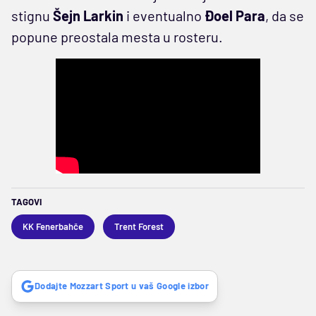
stignu
Šejn Larkin
i eventualno
Đoel Para
, da se
popune preostala mesta u rosteru.
TAGOVI
KK Fenerbahče
Trent Forest
Dodajte Mozzart Sport u vaš Google izbor