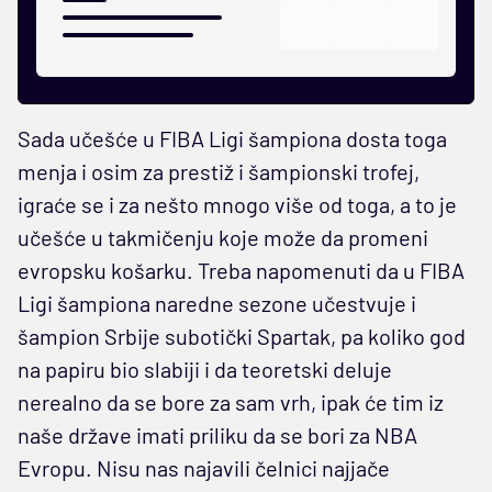
Sada učešće u FIBA Ligi šampiona dosta toga
menja i osim za prestiž i šampionski trofej,
igraće se i za nešto mnogo više od toga, a to je
učešće u takmičenju koje može da promeni
evropsku košarku. Treba napomenuti da u FIBA
Ligi šampiona naredne sezone učestvuje i
šampion Srbije subotički Spartak, pa koliko god
na papiru bio slabiji i da teoretski deluje
nerealno da se bore za sam vrh, ipak će tim iz
naše države imati priliku da se bori za NBA
Evropu. Nisu nas najavili čelnici najjače