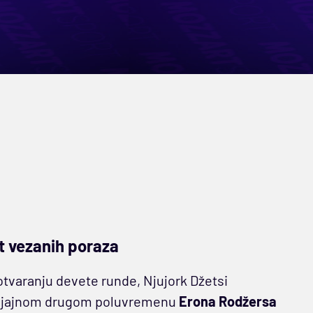
t vezanih poraza
otvaranju devete runde, Njujork Džetsi
ći sjajnom drugom poluvremenu
Erona Rodžersa