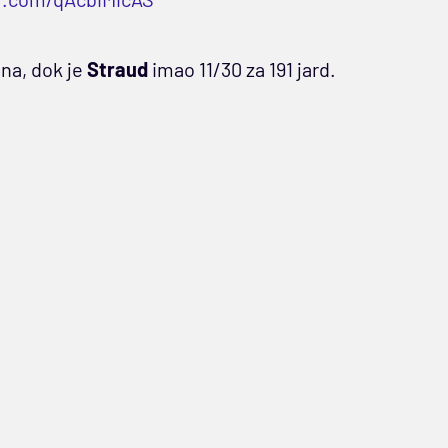
una, dok je
Straud
imao 11/30 za 191 jard.