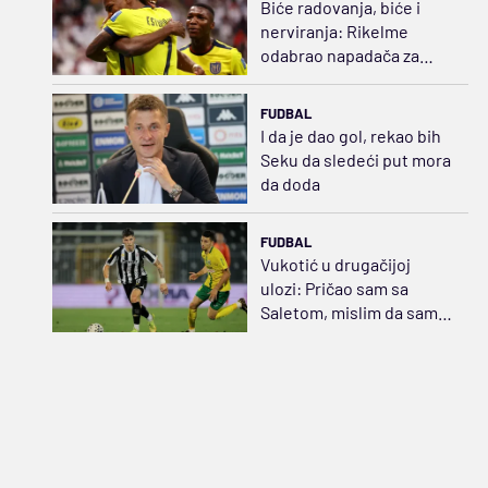
Biće radovanja, biće i
nerviranja: Rikelme
odabrao napadača za
Boku i razbuktao požar
strasti
FUDBAL
I da je dao gol, rekao bih
Seku da sledeći put mora
da doda
FUDBAL
Vukotić u drugačijoj
ulozi: Pričao sam sa
Saletom, mislim da sam
opravdao tu poziciju