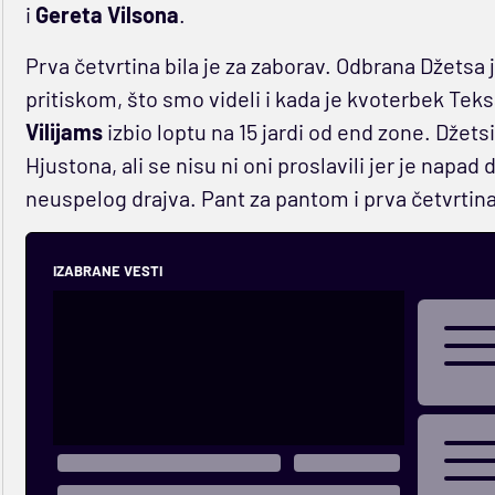
i
Gereta Vilsona
.
Prva četvrtina bila je za zaborav. Odbrana Džetsa j
pritiskom, što smo videli i kada je kvoterbek Tek
Vilijams
izbio loptu na 15 jardi od end zone. Džetsi
Hjustona, ali se nisu ni oni proslavili jer je napa
neuspelog drajva. Pant za pantom i prva četvrtin
IZABRANE VESTI