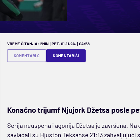
VREME ČITANJA: 2MIN | PET. 01.11.24. | 04:58
KOMENTARI 0
KOMENTARIŠI
Konačno trijumf Njujork Džetsa posle pe
Serija neuspeha i agonija Džetsa je završena. Na 
savladali su Hjuston Teksanse 21:13 zahvaljuju