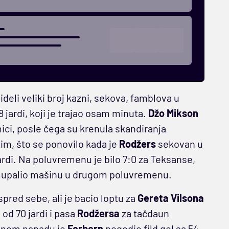
eli veliki broj kazni, sekova, famblova u
 jardi, koji je trajao osam minuta.
Džo Mikson
ici, posle čega su krenula skandiranja
im, što se ponovilo kada je
Rodžers
sekovan u
di. Na poluvremenu je bilo 7:0 za Teksanse,
da upalio mašinu u drugom poluvremenu.
spred sebe, ali je bacio loptu za
Gereta Vilsona
 od 70 jardi i pasa
Rodžersa
za tačdaun
rednom napadu je
Ferbern
pogodio fild gol sa 54