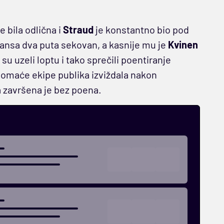
e bila odlična i
Straud
je konstantno bio pod
sansa dva puta sekovan, a kasnije mu je
Kvinen
 su uzeli loptu i tako sprečili poentiranje
d domaće ekipe publika izviždala nakon
a završena je bez poena.