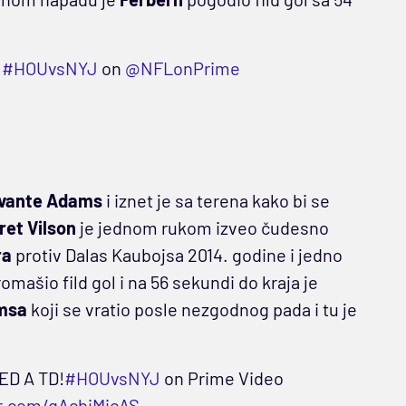

#HOUvsNYJ
on
@NFLonPrime
vante Adams
i iznet je sa terena kako bi se
ret Vilson
je jednom rukom izveo čudesno
ra
protiv Dalas Kaubojsa 2014. godine i jedno
omašio fild gol i na 56 sekundi do kraja je
msa
koji se vratio posle nezgodnog pada i tu je
ED A TD!
#HOUvsNYJ
on Prime Video
er.com/qAcbiMicAS