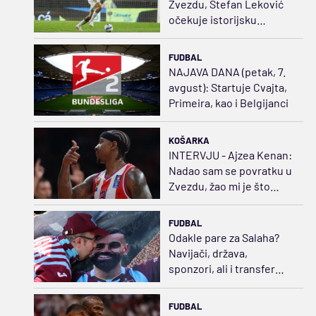
Zvezdu, Stefan Leković
očekuje istorijsku
sezonu
FUDBAL
NAJAVA DANA (petak, 7.
avgust): Startuje Cvajta,
Primeira, kao i Belgijanci
KOŠARKA
INTERVJU - Ajzea Kenan:
Nadao sam se povratku u
Zvezdu, žao mi je što
neće videti moje novo
telo
FUDBAL
Odakle pare za Salaha?
Navijači, država,
sponzori, ali i transfer
politika
FUDBAL