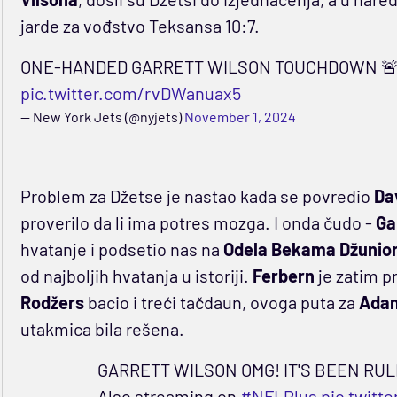
jarde za vođstvo Teksansa 10:7.
ONE-HANDED GARRETT WILSON TOUCHDOWN 
pic.twitter.com/rvDWanuax5
— New York Jets (@nyjets)
November 1, 2024
Problem za Džetse je nastao kada se povredio
Da
proverilo da li ima potres mozga. I onda čudo -
Ga
hvatanje i podsetio nas na
Odela Bekama Džunio
od najboljih hvatanja u istoriji.
Ferbern
je zatim pr
Rodžers
bacio i treći tačdaun, ovoga puta za
Ada
utakmica bila rešena.
GARRETT WILSON OMG! IT'S BEEN RUL
Also streaming on
#NFLPlus
pic.twitt