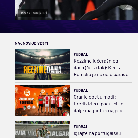
Garet Vilson (AFP)
NAJNOVIJE VESTI
FUDBAL
Rezzime jučerašnjeg
dana (četvrtak): Kec iz
Humske je na čelu parade
FUDBAL
Oranje opet u modi:
Eredivizija u padu, ali je i
dalje magnet za najjače
klubove Evrope
FUDBAL
Igrajte na portugalsku