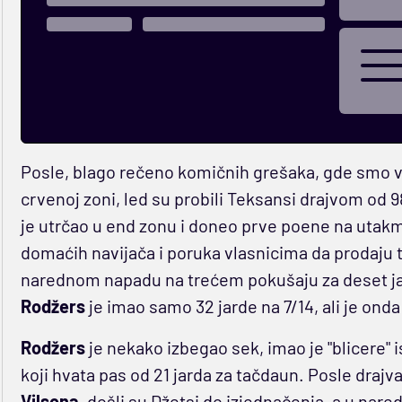
Posle, blago rečeno komičnih grešaka, gde smo vid
crvenoj zoni, led su probili Teksansi drajvom od 98
je utrčao u end zonu i doneo prve poene na utakm
domaćih navijača i poruka vlasnicima da prodaju t
narednom napadu na trećem pokušaju za deset jar
Rodžers
je imao samo 32 jarde na 7/14, ali je on
Rodžers
je nekako izbegao sek, imao je "blicere" i
koji hvata pas od 21 jarda za tačdaun. Posle drajva
Vilsona
, došli su Džetsi do izjednačenja, a u na