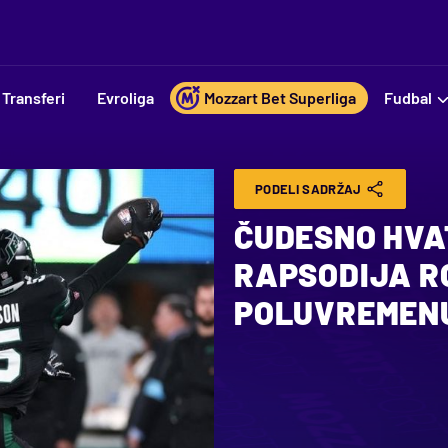
Transferi
Evroliga
Mozzart Bet Superliga
Fudbal
PODELI SADRŽAJ
ČUDESNO HVA
RAPSODIJA R
POLUVREMENU