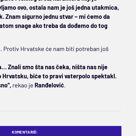
ljamo ovo, ostala nam je još jedna utakmica,
ik. Znam sigurno jednu stvar – mi ćemo da
i atom snage ako treba da dođemo do tog
. Protiv Hrvatske će nam biti potreban još
a… Znali smo šta nas čeka, ništa nas nije
 Hrvatsku, biće to pravi vaterpolo spektakl.
sno”,
rekao je
Ranđelović
.
KOMENTARIŠI