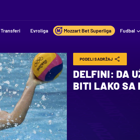
Transferi
Evroliga
Mozzart Bet Superliga
Fudbal
PODELI SADRŽAJ
DELFINI: DA U
BITI LAKO S