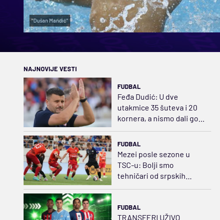
"Dušan Mandić"
NAJNOVIJE VESTI
FUDBAL
Feđa Dudić: U dve
utakmice 35 šuteva i 20
kornera, a nismo dali gol!
Očekujem da ga damo iz
prekida
FUDBAL
Mezei posle sezone u
TSC-u: Bolji smo
tehničari od srpskih
igrača
FUDBAL
TRANSFERI UŽIVO