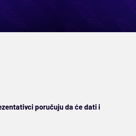
ezentativci poručuju da će dati i