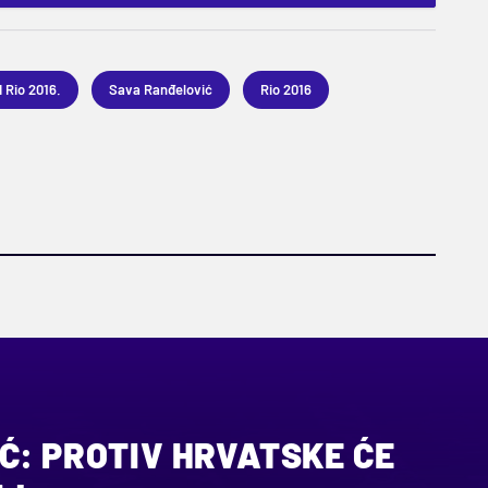
I Rio 2016.
Sava Ranđelović
Rio 2016
Ć: PROTIV HRVATSKE ĆE