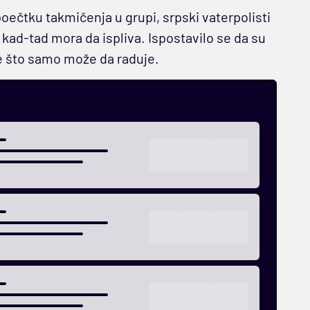
poečtku takmičenja u grupi, srpski vaterpolisti
 kad-tad mora da ispliva. Ispostavilo se da su
je što samo može da raduje.