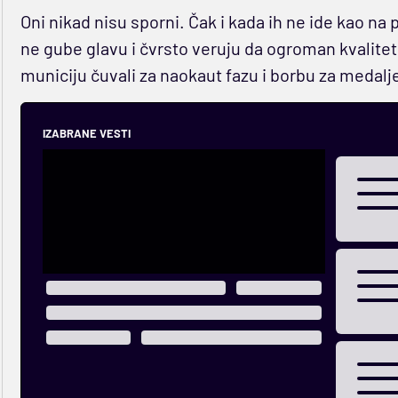
Oni nikad nisu sporni. Čak i kada ih ne ide kao na 
ne gube glavu i čvrsto veruju da ogroman kvalitet
municiju čuvali za naokaut fazu i borbu za medal
IZABRANE VESTI