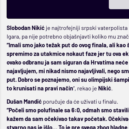
Slobodan Nikić
je najtrofejniji srpski vaterpolist
Igara, pa nije potrebno objašnjavti koliko mu znači
“Imali smo jako težak put do ovog finala, ali kao š
spremimo za utakmice nokaut faze jer tu ova ekip
ovako odbranu ja sam siguran da Hrvatima neće bi
najavljujem, mi nikad nismo najavljivali, nego smo
put. Dobro se poznajemo, oni su olimpijski šamp
to krunisati na pravi način
”, rekao je
Nikić
.
Dušan
Mandić
poručuje da će uživati u finalu.
“Počeli smo polufinale sa 6:0, odmah smo stavili
kažem da sam očekivao takav početak. Očekiva
stvarno nas je išlo… To je pre svega zbog hladne g