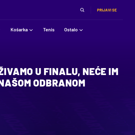
PRIJAVI SE
Košarka
Tenis
Ostalo
ŽIVAMO U FINALU, NEĆE IM
A NAŠOM ODBRANOM