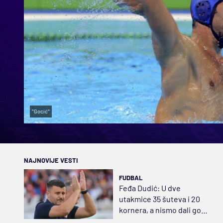
"Gocić"
NAJNOVIJE VESTI
FUDBAL
Feđa Dudić: U dve
utakmice 35 šuteva i 20
kornera, a nismo dali gol!
Očekujem da ga damo iz