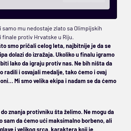
a i samo mu nedostaje zlato sa Olimpijskih
 finale protiv Hrvatske u Riju.
to smo pričali celog leta, najbitnije je da se
a dolazi do izražaja. Ukoliko u finalu igramo
ti lako da igraju protiv nas. Ne bih ništa da
 radili i osvajali medalje, tako ćemo i ovaj
ioni… Mi smo velika ekipa i nadam se da ćemo
 do znanja protivniku šta želimo. Ne mogu da
o sam da ćemo ući maksimalno borbeno, ali
lave i velikog srca, karaktera koji je