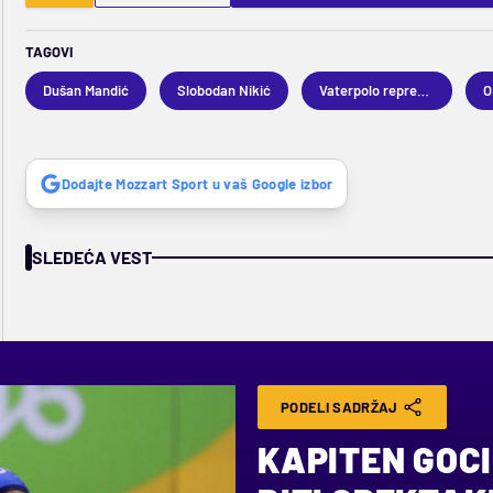
TAGOVI
Dušan Mandić
Slobodan Nikić
Vaterpolo reprezentacija Srbije
O
Dodajte Mozzart Sport u vaš Google izbor
SLEDEĆA VEST
PODELI SADRŽAJ
KAPITEN GOCI