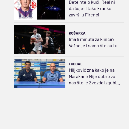
Dete htelo kući, Real ni
da čuje: I tako Franko
završi u Firenci
KOŠARKA
Ima li minuta za klince?
Važno je i samo što su tu
FUDBAL
Miljković zna kako je na
Marakani: Nije dobro za
nas što je Zvezda izgubila
u Evropi