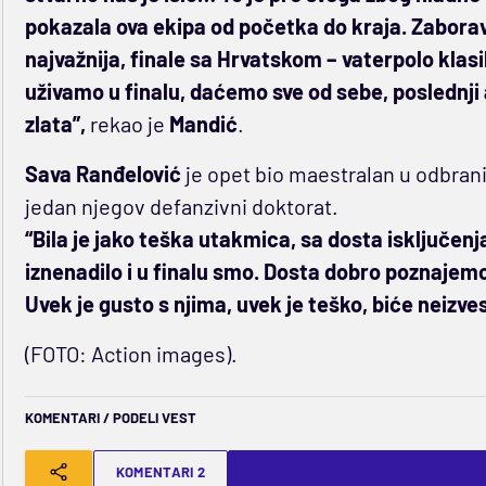
pokazala ova ekipa od početka do kraja. Zaborav
najvažnija, finale sa Hrvatskom – vaterpolo klas
uživamo u finalu, daćemo sve od sebe, poslednj
zlata”,
rekao je
Mandić
.
Sava Ranđelović
je opet bio maestralan u odbrani
jedan njegov defanzivni doktorat.
“Bila je jako teška utakmica, sa dosta isključenj
iznenadilo i u finalu smo. Dosta dobro poznajemo
Uvek je gusto s njima, uvek je teško, biće neizve
(FOTO: Action images).
KOMENTARI / PODELI VEST
KOMENTARI 2