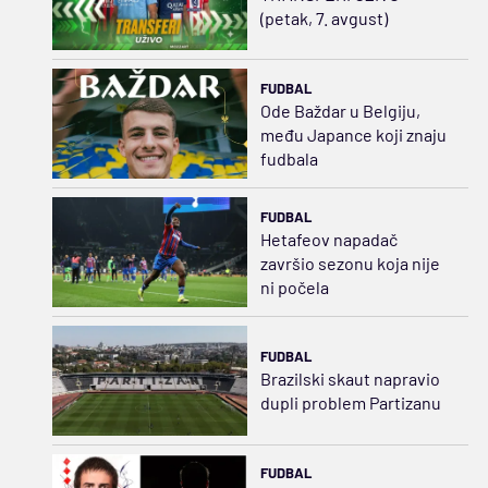
(petak, 7. avgust)
FUDBAL
Ode Baždar u Belgiju,
među Japance koji znaju
fudbala
FUDBAL
Hetafeov napadač
završio sezonu koja nije
ni počela
FUDBAL
Brazilski skaut napravio
dupli problem Partizanu
FUDBAL