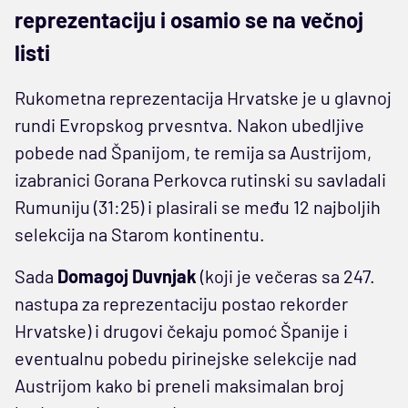
reprezentaciju i osamio se na večnoj
listi
Rukometna reprezentacija Hrvatske je u glavnoj
rundi Evropskog prvesntva. Nakon ubedljive
pobede nad Španijom, te remija sa Austrijom,
izabranici Gorana Perkovca rutinski su savladali
Rumuniju (31:25) i plasirali se među 12 najboljih
selekcija na Starom kontinentu.
Sada
Domagoj Duvnjak
(koji je večeras sa 247.
nastupa za reprezentaciju postao rekorder
Hrvatske) i drugovi čekaju pomoć Španije i
eventualnu pobedu pirinejske selekcije nad
Austrijom kako bi preneli maksimalan broj