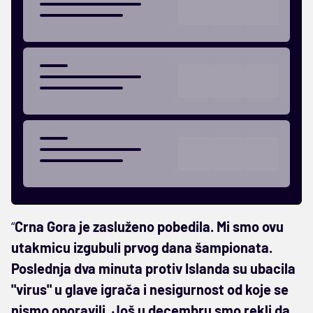
“
Crna Gora je zasluženo pobedila. Mi smo ovu
utakmicu izgubuli prvog dana šampionata.
Poslednja dva minuta protiv Islanda su ubacila
"virus" u glave igrača i nesigurnost od koje se
nismo oporavili. Još u decembru smo rekli da