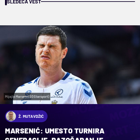
SLEDEĆA VEST
Mijajlo Marsenić (©Starsport)
Ž. MUTAVDŽIĆ
MARSENIĆ: UMESTO TURNIRA