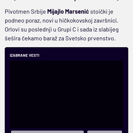
Pivotmen Srbije
Mijajlo Marsenić
stoički je
podneo poraz, novi u hičkokovskoj završnici.
Orlovi su poslednji u Grupi C i sada iz slabijeg
šešira čekamo baraž za Svetsko prvenstvo.
IZABRANE VESTI