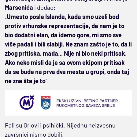
Marsenića
i dodao:
„
Umesto posle Islanda, kada smo uzeli bod
protiv vrhunske reprezentacije, da nam je to
bio dodatni elan, da idemo gore, mi smo sve
više padali i bili slabiji. Ne znam zašto je to, da li
zbog pritiska, mada... Nije ni bio neki pritisak.
Ako neko misli da je sa ovom ekipom pritisak
da se bude na prva dva mesta u grupi, onda taj
ne zna šta je to
“.
Pali su Orlovi i psihički. Nijednu neizvesnu
završnici nismo dobili.