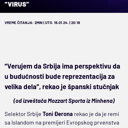
“VIRUS”
VREME ČITANJA: 2MIN | UTO. 16.01.24. | 20:19
“Verujem da Srbija ima perspektivu da
u budućnosti bude reprezentacija za
velika dela”, rekao je španski stučnjak
(od izveštača Mozzart Sporta iz Minhena)
Selektor Srbije
Toni Đerona
rekao je da je remi
sa Islandom na premijeri Evropskog prvenstva