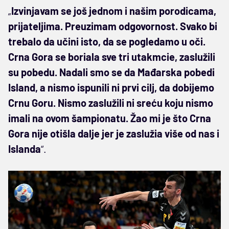
„
Izvinjavam se još jednom i našim porodicama,
prijateljima. Preuzimam odgovornost. Svako bi
trebalo da učini isto, da se pogledamo u oči.
Crna Gora se boriala sve tri utakmcie, zaslužili
su pobedu. Nadali smo se da Mađarska pobedi
Island, a nismo ispunili ni prvi cilj, da dobijemo
Crnu Goru. Nismo zaslužili ni sreću koju nismo
imali na ovom šampionatu. Žao mi je što Crna
Gora nije otišla dalje jer je zaslužia više od nas i
Islanda
“.