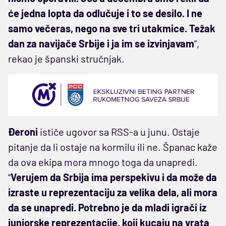
će jedna lopta da odlučuje i to se desilo. I ne
samo večeras, nego na sve tri utakmice. Težak
dan za navijače Srbije i ja im se izvinjavam
”,
rekao je španski stručnjak.
Đeroni
ističe ugovor sa RSS-a u junu. Ostaje
pitanje da li ostaje na kormilu ili ne. Španac kaže
da ova ekipa mora mnogo toga da unapredi.
“
Verujem da Srbija ima perspekivu i da može da
izraste u reprezentaciju za velika dela, ali mora
da se unapredi. Potrebno je da mladi igrači iz
juniorske reprezentacije, koji kucaju na vrata