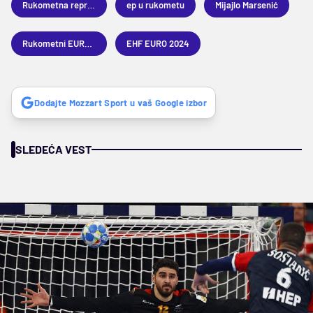
Rukometna reprezentacija Srbije
ep u rukometu
Mijajlo Marsenić
Rukometni EURO 2024
EHF EURO 2024
Dodajte Mozzart Sport u vaš Google izbor
SLEDEĆA VEST