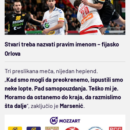
Stvari treba nazvati pravim imenom – fijasko
Orlova
Tri preslikana meča, nijedan hepiend.
„
Kad smo mogli da preokrenemo, ispustili smo
neke lopte. Pad samopouzdanja. Teško mi je.
Moramo da ostanemo do kraja, da razmislimo
šta dalje
“, zaključio je
Marsenić
.