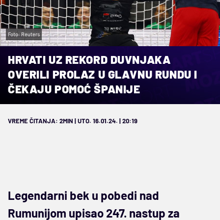
Foto: Reuters
HRVATI UZ REKORD DUVNJAKA
OVERILI PROLAZ U GLAVNU RUNDU I
ČEKAJU POMOĆ ŠPANIJE
VREME ČITANJA: 2MIN | UTO. 16.01.24. | 20:19
Legendarni bek u pobedi nad
Rumunijom upisao 247. nastup za