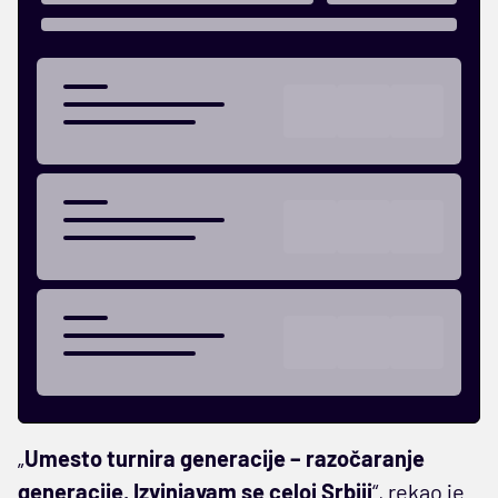
„
Umesto turnira generacije – razočaranje
generacije. Izvinjavam se celoj Srbiji
“, rekao je