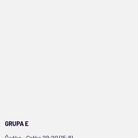
GRUPA E
Češka - Grčka 29:20 (15:8)