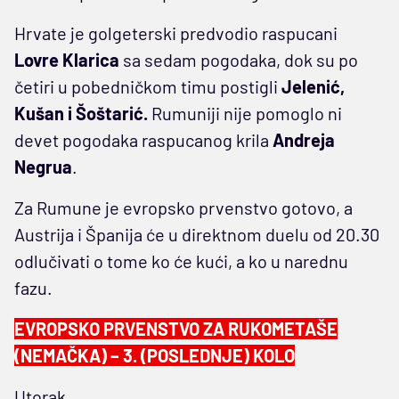
Hrvate je golgeterski predvodio raspucani
Lovre Klarica
sa sedam pogodaka, dok su po
četiri u pobedničkom timu postigli
Jelenić,
Kušan i Šoštarić.
Rumuniji nije pomoglo ni
devet pogodaka raspucanog krila
Andreja
Negrua
.
Za Rumune je evropsko prvenstvo gotovo, a
Austrija i Španija će u direktnom duelu od 20.30
odlučivati o tome ko će kući, a ko u narednu
fazu.
EVROPSKO PRVENSTVO ZA RUKOMETAŠE
(NEMAČKA) – 3. (POSLEDNJE) KOLO
Utorak