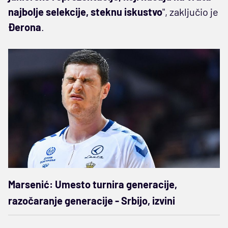
najbolje selekcije, steknu iskustvo
", zaključio je
Đerona
.
Marsenić: Umesto turnira generacije,
razočaranje generacije - Srbijo, izvini