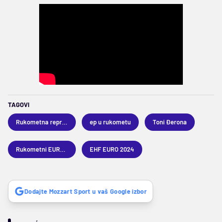
TAGOVI
Rukometna reprezentacija Srbije
ep u rukometu
Toni Đerona
Rukometni EURO 2024
EHF EURO 2024
Dodajte Mozzart Sport u vaš Google izbor