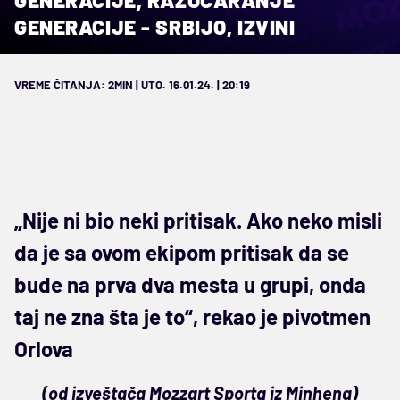
GENERACIJE, RAZOČARANJE
GENERACIJE - SRBIJO, IZVINI
VREME ČITANJA: 2MIN | UTO. 16.01.24. | 20:19
„Nije ni bio neki pritisak. Ako neko misli
da je sa ovom ekipom pritisak da se
bude na prva dva mesta u grupi, onda
taj ne zna šta je to“, rekao je pivotmen
Orlova
(od izveštača Mozzart Sporta iz Minhena)