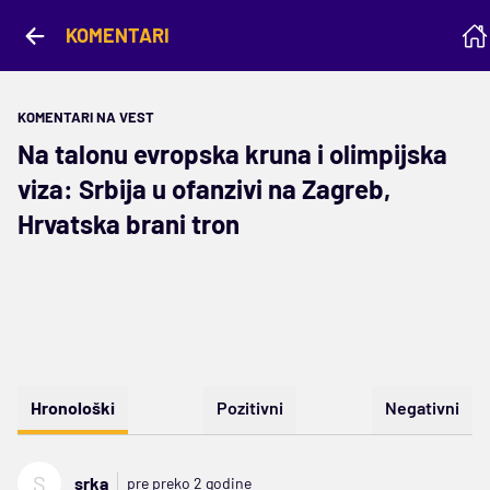
KOMENTARI
KOMENTARI NA VEST
Na talonu evropska kruna i olimpijska
viza: Srbija u ofanzivi na Zagreb,
Hrvatska brani tron
Hronološki
Pozitivni
Negativni
S
srka
pre preko 2 godine