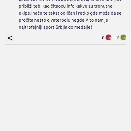
približi tebi kao čitaocu info kakve su trenutne
ekipe.Inače te tekst odličan i retko gde može da se
pročita nešto o vaterpolu negde.A to nam je
najtrofejniji sport.Srbija do medalje!
ion:minus
ion:p
0
9