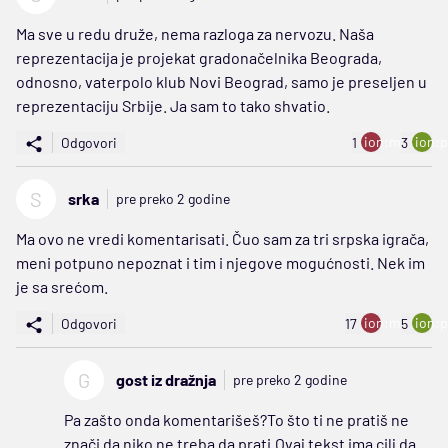
Ma sve u redu druže, nema razloga za nervozu. Naša
reprezentacija je projekat gradonačelnika Beograda,
odnosno, vaterpolo klub Novi Beograd, samo je preseljen u
reprezentaciju Srbije. Ja sam to tako shvatio.
ion:minus
ion:p
Odgovori
1
3
S
srka
pre preko 2 godine
Ma ovo ne vredi komentarisati. Čuo sam za tri srpska igrača,
meni potpuno nepoznat i tim i njegove mogućnosti. Nek im
je sa srećom.
ion:minus
ion:p
Odgovori
17
5
G
gost iz dražnja
pre preko 2 godine
Pa zašto onda komentarišeš?To što ti ne pratiš ne
znači da niko ne treba da prati.Ovaj tekst ima cilj da