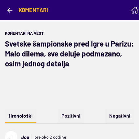
KOMENTARI
KOMENTARI NA VEST
Svetske šampionske pred Igre u Parizu:
Malo dilema, sve deluje podmazano,
osim jednog detalja
Hronološki
Pozitivni
Negativni
J
Joa
pre oko 2 godine