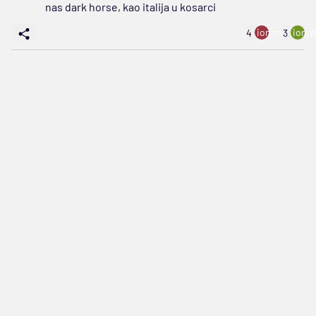
nas dark horse, kao italija u kosarci
ion:minus
ion:p
4
3