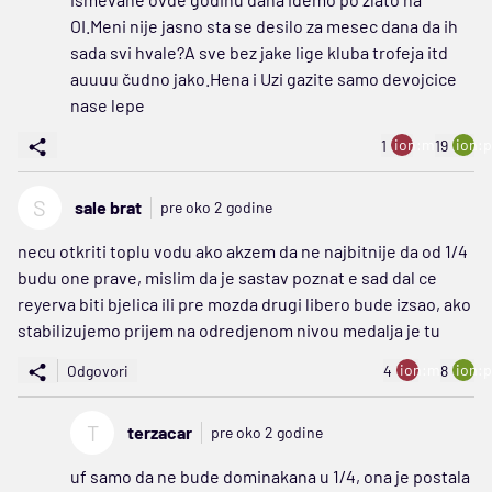
OI.Meni nije jasno sta se desilo za mesec dana da ih
sada svi hvale?A sve bez jake lige kluba trofeja itd
auuuu čudno jako.Hena i Uzi gazite samo devojcice
nase lepe
ion:minus
ion:p
1
19
S
sale brat
pre oko 2 godine
necu otkriti toplu vodu ako akzem da ne najbitnije da od 1/4
budu one prave, mislim da je sastav poznat e sad dal ce
reyerva biti bjelica ili pre mozda drugi libero bude izsao, ako
stabilizujemo prijem na odredjenom nivou medalja je tu
ion:minus
ion:p
Odgovori
4
8
T
terzacar
pre oko 2 godine
uf samo da ne bude dominakana u 1/4, ona je postala