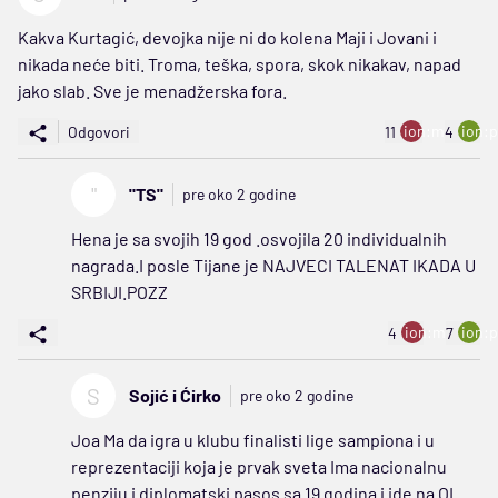
Kakva Kurtagić, devojka nije ni do kolena Maji i Jovani i
nikada neće biti. Troma, teška, spora, skok nikakav, napad
jako slab. Sve je menadžerska fora.
ion:minus
ion:p
Odgovori
11
4
"
"TS"
pre oko 2 godine
Hena je sa svojih 19 god .osvojila 20 individualnih
nagrada.I posle Tijane je NAJVECI TALENAT IKADA U
SRBIJI.POZZ
ion:minus
ion:p
4
7
S
Sojić i Ćirko
pre oko 2 godine
Joa Ma da igra u klubu finalisti lige sampiona i u
reprezentaciji koja je prvak sveta Ima nacionalnu
penziju i diplomatski pasos sa 19 godina i ide na OI