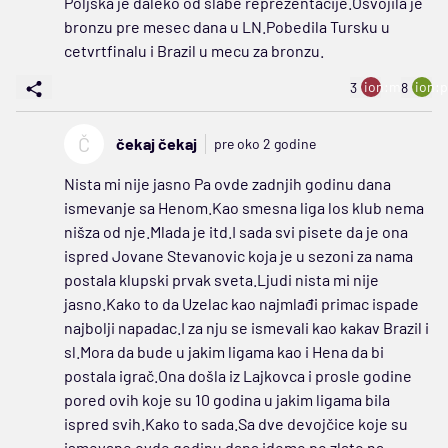
Poljska je daleko od slabe reprezentacije.Osvojila je
bronzu pre mesec dana u LN.Pobedila Tursku u
cetvrtfinalu i Brazil u mecu za bronzu.
ion:minus
ion:p
3
8
Č
čekaj čekaj
pre oko 2 godine
Nista mi nije jasno Pa ovde zadnjih godinu dana
ismevanje sa Henom.Kao smesna liga los klub nema
nišza od nje.Mlada je itd.I sada svi pisete da je ona
ispred Jovane Stevanovic koja je u sezoni za nama
postala klupski prvak sveta.Ljudi nista mi nije
jasno.Kako to da Uzelac kao najmlađi primac ispade
najbolji napadac.I za nju se ismevali kao kakav Brazil i
sl.Mora da bude u jakim ligama kao i Hena da bi
postala igrač.Ona došla iz Lajkovca i prosle godine
pored ovih koje su 10 godina u jakim ligama bila
ispred svih.Kako to sada.Sa dve devojčice koje su
ismevane ovde godinu dana idemo po zlato na