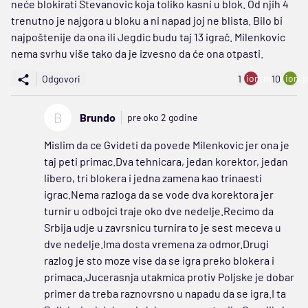
neće blokirati Stevanovic koja toliko kasni u blok. Od njih 4
trenutno je najgora u bloku a ni napad joj ne blista. Bilo bi
najpoštenije da ona ili Jegdic budu taj 13 igrač. Milenkovic
nema svrhu više tako da je izvesno da će ona otpasti.
ion:minus
ion:p
Odgovori
1
10
B
Brundo
pre oko 2 godine
Mislim da ce Gvideti da povede Milenkovic jer ona je
taj peti primac.Dva tehnicara, jedan korektor, jedan
libero, tri blokera i jedna zamena kao trinaesti
igrac.Nema razloga da se vode dva korektora jer
turnir u odbojci traje oko dve nedelje.Recimo da
Srbija udje u zavrsnicu turnira to je sest meceva u
dve nedelje.Ima dosta vremena za odmor.Drugi
razlog je sto moze vise da se igra preko blokera i
primaca.Jucerasnja utakmica protiv Poljske je dobar
primer da treba raznovrsno u napadu da se igra.I ta