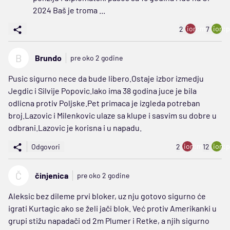
2024 Baš je troma ...
ion:minus
ion:p
2
7
B
Brundo
pre oko 2 godine
Pusic sigurno nece da bude libero.Ostaje izbor izmedju
Jegdic i Silvije Popovic.Iako ima 38 godina juce je bila
odlicna protiv Poljske.Pet primaca je izgleda potreban
broj.Lazovic i Milenkovic ulaze sa klupe i sasvim su dobre u
odbrani.Lazovic je korisna i u napadu.
ion:minus
ion:p
Odgovori
2
12
Č
činjenica
pre oko 2 godine
Aleksic bez dileme prvi bloker, uz nju gotovo sigurno će
igrati Kurtagic ako se želi jači blok. Već protiv Amerikanki u
grupi stižu napadači od 2m Plumer i Retke, a njih sigurno