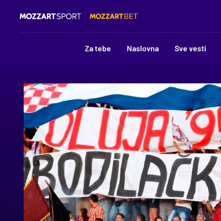
Za tebe
Naslovna
Sve vesti