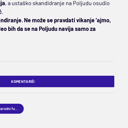
ja
, a ustaško skandidranje na Poljudu osudio
ć
.
ndiranje. Ne može se pravdati vikanje ’ajmo,
eo bih da se na Poljudu navija samo za
KOMENTARIŠI
međunarodni fudbal