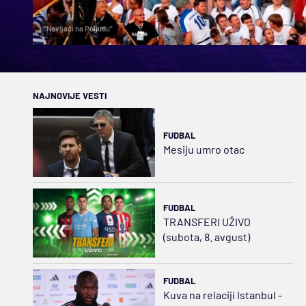
"Navijači na Poljudu"
NAJNOVIJE VESTI
FUDBAL
Mesiju umro otac
FUDBAL
TRANSFERI UŽIVO
(subota, 8. avgust)
FUDBAL
Kuva na relaciji Istanbul -