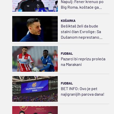
Napulj: Fener krenuo po
Big Roma, koštaće ga
35.000.000 evra
KOŠARKA
Bešiktaš želi da bude
stalni član Evrolige: Sa
Dušanom neprestano
napredujemo
FUDBAL
Pazarci bi reprizu proleća
na Marakani
FUDBAL
BET INFO: Ovo je pet
najigranijih parova dana!