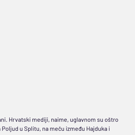
rani. Hrvatski mediji, naime, uglavnom su oštro
a Poljud u Splitu, na meču između Hajduka i