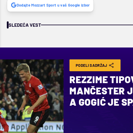
Dodajte Mozzart Sport u vaš Google izbor
SLEDEĆA VEST
PODELI SADRŽAJ
REZZIME TIP
MANČESTER JE
A GOGIĆ JE S