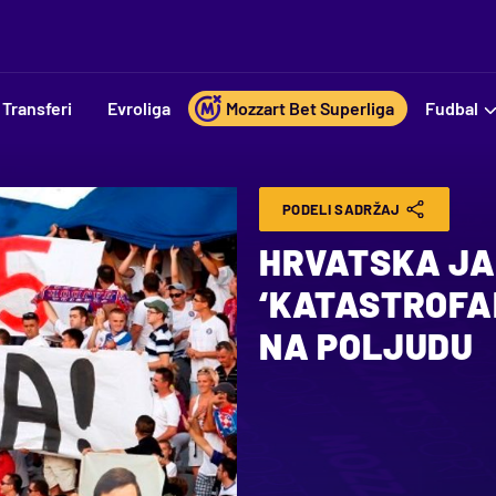
Transferi
Evroliga
Mozzart Bet Superliga
Fudbal
PODELI SADRŽAJ
HRVATSKA JA
‘KATASTROFA
NA POLJUDU