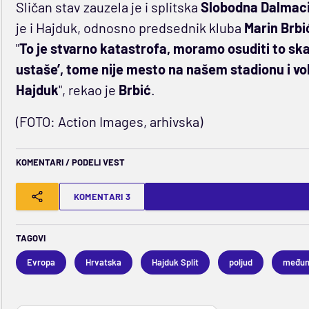
Sličan stav zauzela je i splitska
Slobodna Dalmaci
je i Hajduk, odnosno predsednik kluba
Marin Brbi
"
To je stvarno katastrofa, moramo osuditi to ska
ustaše’, tome nije mesto na našem stadionu i vol
Hajduk
", rekao je
Brbić
.
(FOTO: Action Images, arhivska)
KOMENTARI / PODELI VEST
KOMENTARI 3
TAGOVI
Evropa
Hrvatska
Hajduk Split
poljud