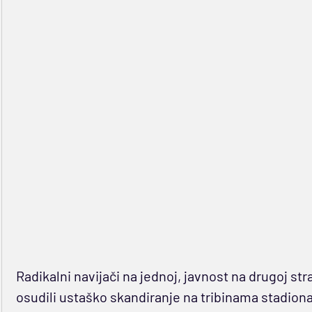
Radikalni navijači na jednoj, javnost na drugoj st
osudili ustaško skandiranje na tribinama stadion