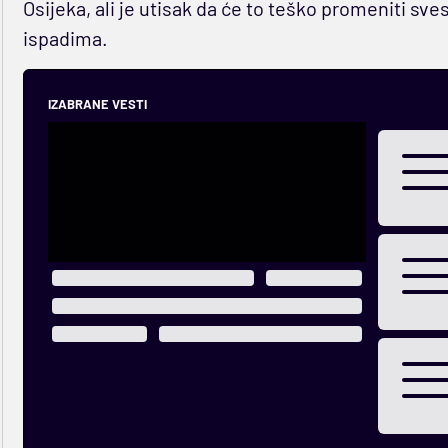
Osijeka, ali je utisak da će to teško promeniti sv
ispadima.
IZABRANE VESTI