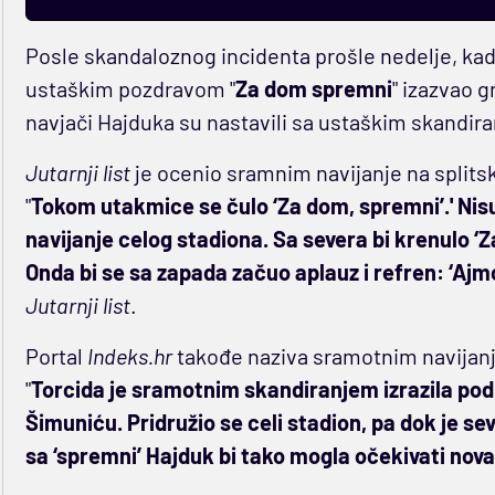
Posle skandaloznog incidenta prošle nedelje, ka
ustaškim pozdravom "
Za dom spremni
" izazvao 
navjači Hajduka su nastavili sa ustaškim skandir
Jutarnji list
je ocenio sramnim navijanje na split
"
Tokom utakmice se čulo ‘Za dom, spremni’.' Nisu 
navijanje celog stadiona. Sa severa bi krenulo ‘Z
Onda bi se sa zapada začuo aplauz i refren: ‘Ajmo,
Jutarnji list
.
Portal
Indeks.hr
takođe naziva sramotnim navijanj
"
Torcida je sramotnim skandiranjem izrazila po
Šimuniću. Pridružio se celi stadion, pa dok je sev
sa ‘spremni’ Hajduk bi tako mogla očekivati nov