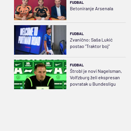
FUDBAL
Betoniranje Arsenala
FUDBAL
Zvanično: Saša Lukić
postao "Traktor boj"
FUDBAL
Štrobl je novi Nagelsman,
Volfzburg želi ekspresan
povratak u Bundesligu