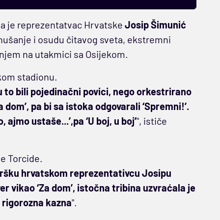
da je reprezentatvac Hrvatske
Josip Šimunić
gnušanje i osudu čitavog sveta, ekstremni
anjem na utakmici sa Osijekom.
skom stadionu.
to bili pojedinačni povici, nego orkestrirano
a dom’, pa bi sa istoka odgovarali ‘Spremni!’.
 ajmo ustaše...’,pa ‘U boj, u boj’
", ističe
e Torcide.
dršku hrvatskom reprezentativcu Josipu
er vikao ‘Za dom’, istočna tribina uzvraćala je
a rigorozna kazna
".