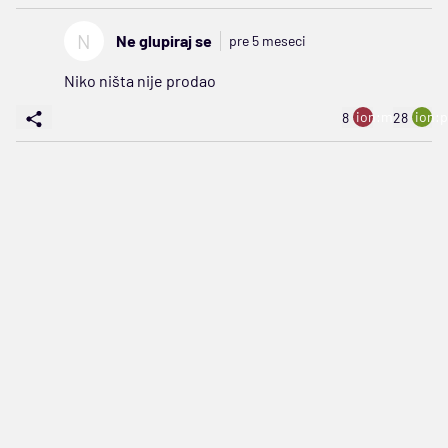
N
Ne glupiraj se
pre 5 meseci
Niko ništa nije prodao
ion:minus
ion:p
8
28