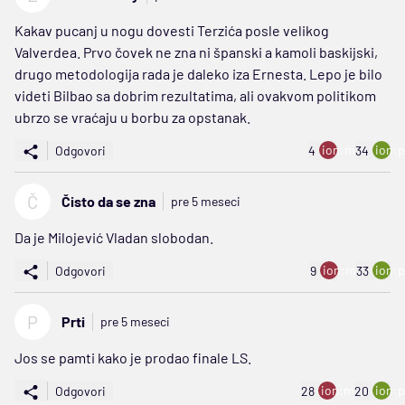
Kakav pucanj u nogu dovesti Terzića posle velikog
Valverdea. Prvo čovek ne zna ni španski a kamoli baskijski,
drugo metodologija rada je daleko iza Ernesta. Lepo je bilo
videti Bilbao sa dobrim rezultatima, ali ovakvom politikom
ubrzo se vraćaju u borbu za opstanak.
ion:minus
ion:p
Odgovori
4
34
Č
Čisto da se zna
pre 5 meseci
Da je Milojević Vladan slobodan.
ion:minus
ion:p
Odgovori
9
33
P
Prti
pre 5 meseci
Jos se pamti kako je prodao finale LS.
ion:minus
ion:p
Odgovori
28
20