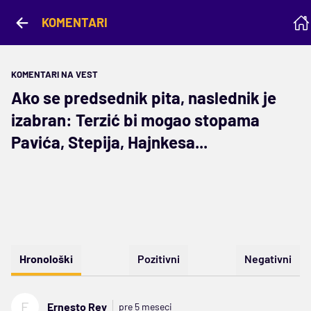
KOMENTARI
KOMENTARI NA VEST
Ako se predsednik pita, naslednik je
izabran: Terzić bi mogao stopama
Pavića, Stepija, Hajnkesa...
Hronološki
Pozitivni
Negativni
E
Ernesto Rey
pre 5 meseci