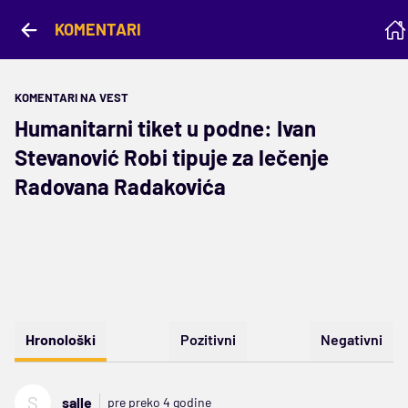
KOMENTARI
KOMENTARI NA VEST
Humanitarni tiket u podne: Ivan
Stevanović Robi tipuje za lečenje
Radovana Radakovića
Hronološki
Pozitivni
Negativni
S
salle
pre preko 4 godine