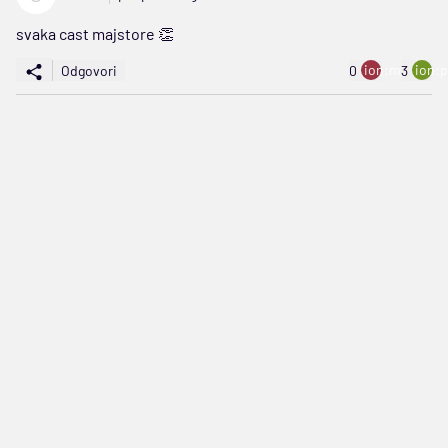
svaka cast majstore 👏
ion:minus
ion:p
Odgovori
0
3