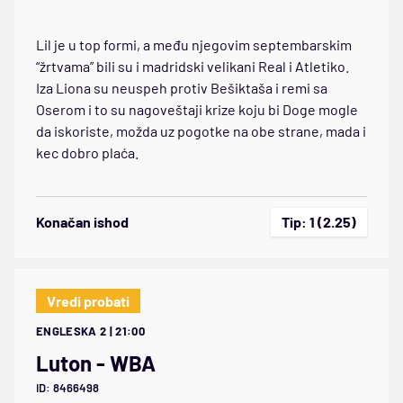
Lil je u top formi, a među njegovim septembarskim
“žrtvama” bili su i madridski velikani Real i Atletiko.
Iza Liona su neuspeh protiv Bešiktaša i remi sa
Oserom i to su nagoveštaji krize koju bi Doge mogle
da iskoriste, možda uz pogotke na obe strane, mada i
kec dobro plaća.
Konačan ishod
Tip: 1 (2.25)
Vredi probati
ENGLESKA 2 | 21:00
Luton - WBA
ID: 8466498