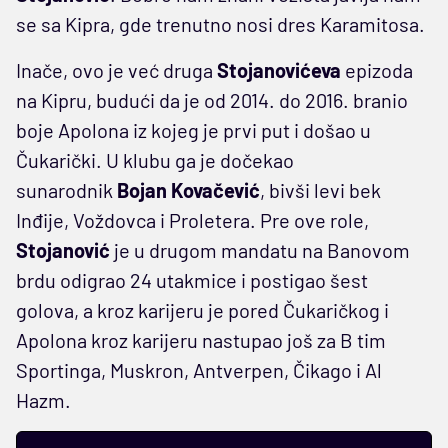
se sa Kipra, gde trenutno nosi dres Karamitosa.
Inače, ovo je već druga
Stojanovićeva
epizoda
na Kipru, budući da je od 2014. do 2016. branio
boje Apolona iz kojeg je prvi put i došao u
Čukarički. U klubu ga je dočekao
sunarodnik
Bojan Kovačević
, bivši levi bek
Inđije, Voždovca i Proletera. Pre ove role,
Stojanović
je u drugom mandatu na Banovom
brdu odigrao 24 utakmice i postigao šest
golova, a kroz karijeru je pored Čukaričkog i
Apolona kroz karijeru nastupao još za B tim
Sportinga, Muskron, Antverpen, Čikago i Al
Hazm.