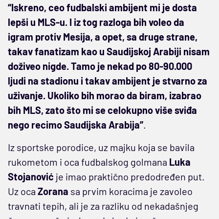
“Iskreno, ceo fudbalski ambijent mi je dosta
lepši u MLS-u. I iz tog razloga bih voleo da
igram protiv Mesija, a opet, sa druge strane,
takav fanatizam kao u Saudijskoj Arabiji nisam
doživeo nigde. Tamo je nekad po 80-90.000
ljudi na stadionu i takav ambijent je stvarno za
uživanje. Ukoliko bih morao da biram, izabrao
bih MLS, zato što mi se celokupno više sviđa
nego recimo Saudijska Arabija”
.
Iz sportske porodice, uz majku koja se bavila
rukometom i oca fudbalskog golmana
Luka
Stojanović
je imao praktično predodređen put.
Uz oca
Zorana
sa prvim koracima je zavoleo
travnati tepih, ali je za razliku od nekadašnjeg