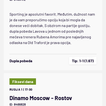
Sporting je apsolutni favorit. Međutim, dužnost nam
je da vam preporučimo opciju koja bi mogla da
donese veći dobitak. S obzirom na partije gostiju,
dupla pobeda Lavova u jednom od poslednjih
mečeva trenera Rubena Amorima pre najavljenog
odlaska na Old Traford je prava opcija.
Dupla pobeda
Tip: 1-1 (1.67)
Fiksevi dana
RUSIJA 1 | 17:00
Dinamo Moscow - Rostov
ID: 8466828