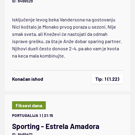
ID: 8466529
Isključenje levog beka Vandersona na gostovanju
Nici koštalo je Monako prvog poraza u sezoni. Nije
smak sveta, ali Kneževi će nastojati da odmah
isprave grešku, za šta je Anže dobar sparing partner.
Njihovi dueli često donose 2-4, pa ako vam je kvota
na keca mala kombinujte.
Konačan ishod
Tip: 1 (1.22)
Fiksevi dana
PORTUGALIJA 1 | 21:15
Sporting - Estrela Amadora
ID: 8465472