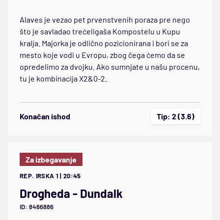
Alaves je vezao pet prvenstvenih poraza pre nego
što je savladao trećeligaša Kompostelu u Kupu
kralja. Majorka je odlično pozicionirana i bori se za
mesto koje vodi u Evropu, zbog čega ćemo da se
opredelimo za dvojku. Ako sumnjate u našu procenu,
tu je kombinacija X2&0-2.
Konačan ishod
Tip: 2 (3.6)
Za izbegavanje
REP. IRSKA 1 | 20:45
Drogheda - Dundalk
ID: 8466886