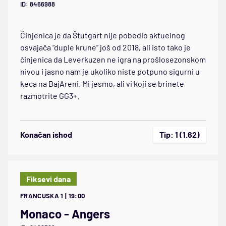
ID: 8466988
Činjenica je da Štutgart nije pobedio aktuelnog
osvajača “duple krune” još od 2018, ali isto tako je
činjenica da Leverkuzen ne igra na prošlosezonskom
nivou i jasno nam je ukoliko niste potpuno sigurni u
keca na BajAreni. Mi jesmo, ali vi koji se brinete
razmotrite GG3+.
Konačan ishod
Tip: 1 (1.62)
Fiksevi dana
FRANCUSKA 1 | 19:00
Monaco - Angers