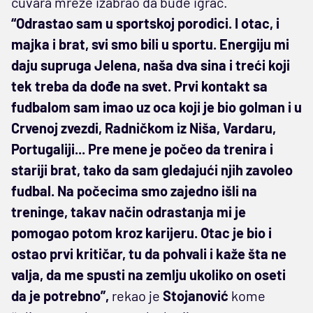
čuvara mreže izabrao da bude igrač.
“Odrastao sam u sportskoj porodici. I otac, i
majka i brat, svi smo bili u sportu. Energiju mi
daju supruga Jelena, naša dva sina i treći koji
tek treba da dođe na svet. Prvi kontakt sa
fudbalom sam imao uz oca koji je bio golman i u
Crvenoj zvezdi, Radničkom iz Niša, Vardaru,
Portugaliji... Pre mene je počeo da trenira i
stariji brat, tako da sam gledajući njih zavoleo
fudbal. Na počecima smo zajedno išli na
treninge, takav način odrastanja mi je
pomogao potom kroz karijeru. Otac je bio i
ostao prvi kritičar, tu da pohvali i kaže šta ne
valja, da me spusti na zemlju ukoliko on oseti
da je potrebno”,
rekao je
Stojanović
kome