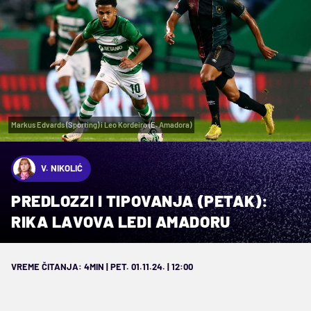
Markus Edvards (Sporting) i Leo Kordeiro (E. Amadora)
V. NIKOLIĆ
PREDLOZZI I TIPOVANJA (PETAK):
RIKA LAVOVA LEDI AMADORU
VREME ČITANJA: 4MIN | PET. 01.11.24. | 12:00