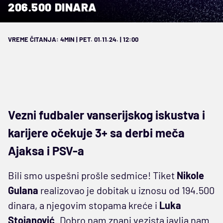
206.500 DINARA
VREME ČITANJA: 4MIN | PET. 01.11.24. | 12:00
Vezni fudbaler vanserijskog iskustva i
karijere očekuje 3+ sa derbi meča
Ajaksa i PSV-a
Bili smo uspešni prošle sedmice! Tiket
Nikole
Gulana
realizovao je dobitak u iznosu od 194.500
dinara, a njegovim stopama kreće i
Luka
Stojanović
. Dobro nam znani vezista javlja nam