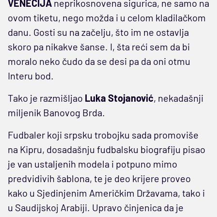
VENECIJA
neprikosnovena sigurica, ne samo na
ovom tiketu, nego možda i u celom kladilačkom
danu. Gosti su na začelju, što im ne ostavlja
skoro pa nikakve šanse. I, šta reći sem da bi
moralo neko čudo da se desi pa da oni otmu
Interu bod.
Tako je razmišljao
Luka Stojanović
, nekadašnji
miljenik Banovog Brda.
Fudbaler koji srpsku trobojku sada promoviše
na Kipru, dosadašnju fudbalsku biografiju pisao
je van ustaljenih modela i potpuno mimo
predvidivih šablona, te je deo krijere proveo
kako u Sjedinjenim Američkim Državama, tako i
u Saudijskoj Arabiji. Upravo činjenica da je