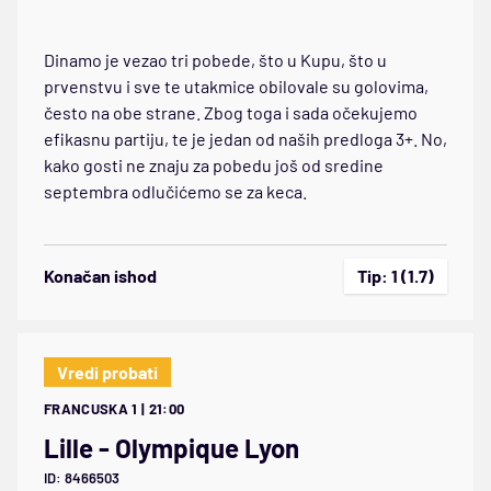
Dinamo je vezao tri pobede, što u Kupu, što u
prvenstvu i sve te utakmice obilovale su golovima,
često na obe strane. Zbog toga i sada očekujemo
efikasnu partiju, te je jedan od naših predloga 3+. No,
kako gosti ne znaju za pobedu još od sredine
septembra odlučićemo se za keca.
Konačan ishod
Tip: 1 (1.7)
Vredi probati
FRANCUSKA 1 | 21:00
Lille - Olympique Lyon
ID: 8466503