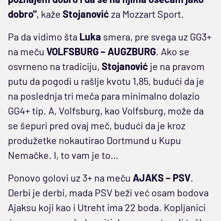
dobro"
, kaže
Stojanović
za Mozzart Sport.
Pa da vidimo šta
Luka
smera, pre svega uz GG3+
na meču
VOLFSBURG – AUGZBURG
. Ako se
osvrneno na tradiciju,
Stojanović
je na pravom
putu da pogodi u rašlje kvotu 1,85, budući da je
na poslednja tri meča para minimalno dolazio
GG4+ tip. A, Volfsburg, kao Volfsburg, može da
se šepuri pred ovaj meč, budući da je kroz
produžetke nokautirao Dortmund u Kupu
Nemačke. I, to vam je to…
Ponovo golovi uz 3+ na meču
AJAKS – PSV
.
Derbi je derbi, mada PSV beži već osam bodova
Ajaksu koji kao i Utreht ima 22 boda. Kopljanici