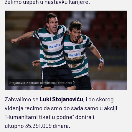
želimo uspeh u nastavku karijere.
Stojanović iz perioda u Sportingu, ©Reuters
Zahvalimo se
Luki Stojanoviću
, i do skorog
viđenja recimo da smo do sada samo u akciji
“Humanitarni tiket u podne” donirali
ukupno 35.391.009 dinara.