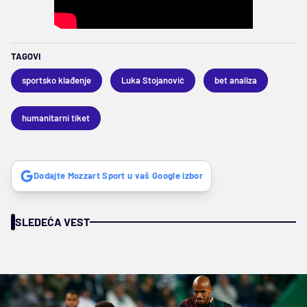
TAGOVI
sportsko klađenje
Luka Stojanović
bet analiza
humanitarni tiket
Dodajte Mozzart Sport u vaš Google izbor
SLEDEĆA VEST