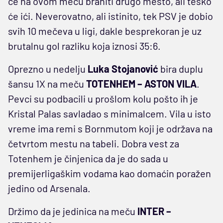
će na ovom meču braniti drugo mesto, ali teško
će ići. Neverovatno, ali istinito, tek PSV je dobio
svih 10 mečeva u ligi, dakle besprekoran je uz
brutalnu gol razliku koja iznosi 35:6.
Oprezno u nedelju
Luka Stojanović
bira duplu
šansu 1X na meču
TOTENHEM – ASTON VILA
.
Pevci su podbacili u prošlom kolu pošto ih je
Kristal Palas savladao s minimalcem. Vila u isto
vreme ima remi s Bornmutom koji je održava na
četvrtom mestu na tabeli. Dobra vest za
Totenhem je činjenica da je do sada u
premijerligaškim vodama kao domaćin poražen
jedino od Arsenala.
Držimo da je jedinica na meču
INTER –