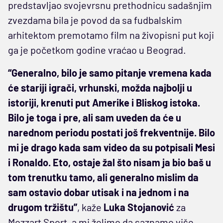
predstavljao svojevrsnu prethodnicu sadašnjim
zvezdama bila je povod da sa fudbalskim
arhitektom premotamo film na živopisni put koji
ga je početkom godine vraćao u Beograd.
“Generalno, bilo je samo pitanje vremena kada
će stariji igrači, vrhunski, možda najbolji u
istoriji, krenuti put Amerike i Bliskog istoka.
Bilo je toga i pre, ali sam uveden da će u
narednom periodu postati još frekventnije. Bilo
mi je drago kada sam video da su potpisali Mesi
i Ronaldo. Eto, ostaje žal što nisam ja bio baš u
tom trenutku tamo, ali generalno mislim da
sam ostavio dobar utisak i na jednom i na
drugom tržištu”
, kaže
Luka Stojanović
za
Mozzart Sport, a mi želimo da saznamo više…