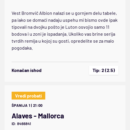
Vest Bromvič Albion nalazi se u gornjem delu tabele,
pa iako se domaći nadaju uspehu mi bismo ovde ipak
tipovali na dvojku pošto je Luton osvojio samo 11
bodova i u zoni je ispadanja. Ukoliko vas brine serija
tvrdih remija u kojoj su gosti, opredelite se za malo
pogodaka.
Konačan ishod
Tip: 2 (2.5)
Vredi probati
ŠPANIJA 1 | 21:00
Alaves - Mallorca
ID: 8466841