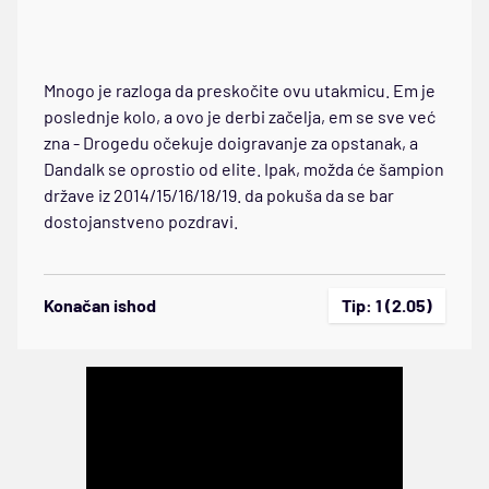
Mnogo je razloga da preskočite ovu utakmicu. Em je
poslednje kolo, a ovo je derbi začelja, em se sve već
zna - Drogedu očekuje doigravanje za opstanak, a
Dandalk se oprostio od elite. Ipak, možda će šampion
države iz 2014/15/16/18/19. da pokuša da se bar
dostojanstveno pozdravi.
Konačan ishod
Tip: 1 (2.05)