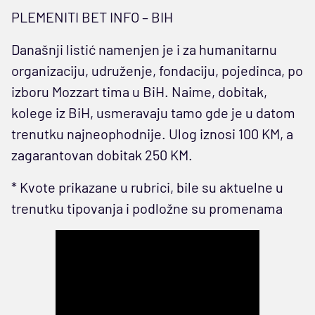
PLEMENITI BET INFO – BIH
Današnji listić namenjen je i za humanitarnu
organizaciju, udruženje, fondaciju, pojedinca, po
izboru Mozzart tima u BiH. Naime, dobitak,
kolege iz BiH, usmeravaju tamo gde je u datom
trenutku najneophodnije. Ulog iznosi 100 KM, a
zagarantovan dobitak 250 KM.
* Kvote prikazane u rubrici, bile su aktuelne u
trenutku tipovanja i podložne su promenama