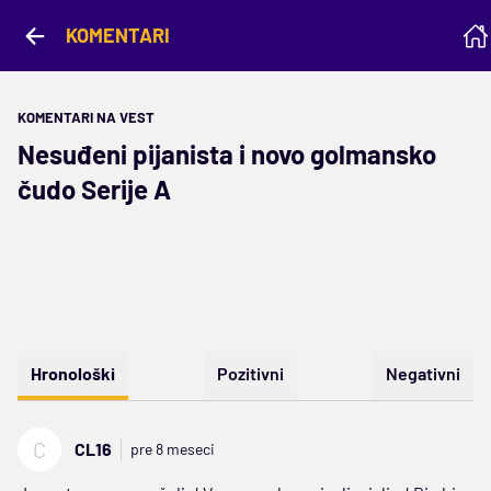
KOMENTARI
KOMENTARI NA VEST
Nesuđeni pijanista i novo golmansko
čudo Serije A
Hronološki
Pozitivni
Negativni
C
CL16
pre 8 meseci