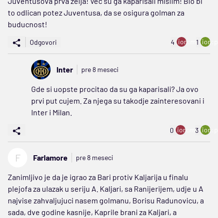
Juventusova prva želja! Vec su ga kaparisali mislim! Bio bi
to odlican potez Juventusa, da se osigura golman za
buducnost!
ion:minus
ion:p
Odgovori
4
1
Inter
pre 8 meseci
Gde si uopste procitao da su ga kaparisali? Ja ovo
prvi put cujem. Za njega su takodje zainteresovani i
Inter i Milan.
ion:minus
ion:p
0
3
F
Farlamore
pre 8 meseci
Zanimljivo je da je igrao za Bari protiv Kaljarija u finalu
plejofa za ulazak u seriju A. Kaljari, sa Ranijerijem, udje u A
najvise zahvaljujuci nasem golmanu, Borisu Radunovicu, a
sada, dve godine kasnije, Kaprile brani za Kaljari, a