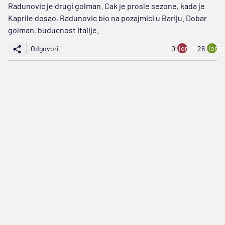
Radunovic je drugi golman. Cak je prosle sezone, kada je
Kaprile dosao, Radunovic bio na pozajmici u Bariju. Dobar
golman, buducnost Italije.
ion:minus
ion:p
Odgovori
0
26