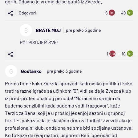
gorih. Odavno je vreme da se gubiš iz Zvezde.
ion:minus
ion:p
Odgovori
8
49
B
BRATE MOJ
pre preko 3 godine
POTPISUJEM SVE!
ion:minus
ion:p
1
10
G
Gostanko
pre preko 3 godine
Prema tome kako Zvezda sprovodi kadrovsku politiku i kako
tretira razne igrače sa učinkom “0”, vidi se da je Zvezda klub
iz pred-profesionalnog perioda! “Moraćemo sa njim da
budemo senzibilni kada budemo vodili razgovor“, kaže
Terzić za Bena, koji je u prošloj jesenjoj sezoni u grupnoj
fazi LE, pokazao da je klasično drvo za fudbal! Zvezda ako je
profesionalni klub, onda ona ne sme biti socijalna ustanova!
Ko to kaže da ovaj matori, usporeni Ben, operisan od