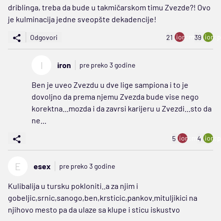
driblinga, treba da bude u takmičarskom timu Zvezde?! Ovo
je kulminacija jedne sveopšte dekadencije!
ion:minus
ion:p
Odgovori
21
39
I
iron
pre preko 3 godine
Ben je uveo Zvezdu u dve lige sampiona i to je
dovoljno da prema njemu Zvezda bude vise nego
korektna...mozda i da zavrsi karijeru u Zvezdi...sto da
ne...
ion:minus
ion:p
5
4
E
esex
pre preko 3 godine
Kulibalija u tursku pokloniti..a za njim i
gobeljic,srnic,sanogo,ben,krsticic,pankov.mituljikici na
njihovo mesto pa da ulaze sa klupe i sticu iskustvo