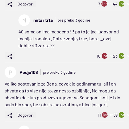
ion:minus
ion:p
Odgovori
7
44
M
mita i trta
pre preko 3 godine
40 soma on ima mesecno !!! pa to je jaci ugovor od
mesija i ronalda . Oni se znoje, trce, bore ...ovaj
dobije 40 za sta ??
ion:minus
ion:p
10
23
P
Pedja108
pre preko 3 godine
Veliko postovanje za Bena, covek je godinama tu, ali i on
shvata da to vise nije to, za nesto ozbiljnije. Ne mogu da
shvatim da klub produzava ugovor sa Sanogom, koji je i do
sada bio spor, bez obzira na cvrstinu, a bice jos gori.
ion:minus
ion:p
Odgovori
11
69