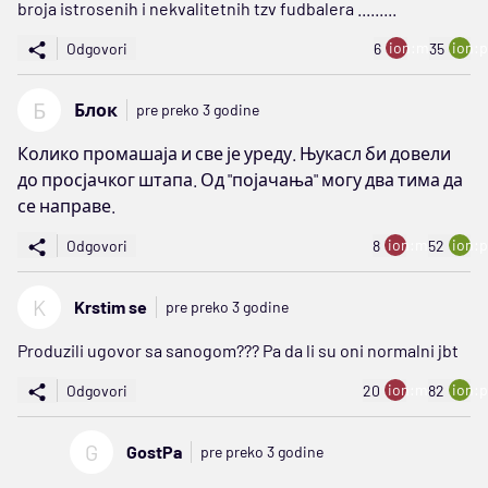
broja istrosenih i nekvalitetnih tzv fudbalera .........
ion:minus
ion:p
Odgovori
6
35
Б
Блок
pre preko 3 godine
Колико промашаја и све је уреду. Њукасл би довели
до просјачког штапа. Од "појачања" могу два тима да
се направе.
ion:minus
ion:p
Odgovori
8
52
K
Krstim se
pre preko 3 godine
Produzili ugovor sa sanogom??? Pa da li su oni normalni jbt
ion:minus
ion:p
Odgovori
20
82
G
GostPa
pre preko 3 godine