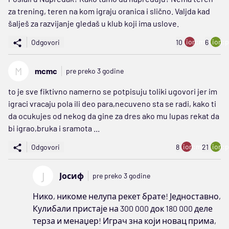
za trening, teren na kom igraju oranica i slično. Valjda kad
šalješ za razvijanje gledaš u klub koji ima uslove.
ion:minus
ion:p
Odgovori
10
6
M
mcmc
pre preko 3 godine
to je sve fiktivno namerno se potpisuju toliki ugovori jer im
igraci vracaju pola ili deo para,necuveno sta se radi, kako ti
da ocukujes od nekog da gine za dres ako mu lupas rekat da
bi igrao,bruka i sramota ...
ion:minus
ion:p
Odgovori
8
21
Ј
Јосиф
pre preko 3 godine
Нико, никоме нелупа рекет брате! Једноставно,
Кулибали пристаје на 300 000 док 180 000 деле
терза и менаџер! Играч зна који новац прима,