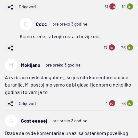
ion:minus
ion:p
Odgovori
61
14
C
Cccc
pre preko 3 godine
Kamo sreće. Iz tvojih usta u božije uši.
ion:minus
ion:p
17
23
M
Mokijano
pre preko 3 godine
A i vi braćo ovde dangubite...ko još čita komentare obične
buranije. Mi postojimo samo da bi glasali jednom u nekoliko
godina i to vam je to.
ion:minus
ion:p
Odgovori
4
56
G
Gost eeeeej
pre preko 3 godine
Dzabe se ovde komentarise u vezi sa ostankom povelikog