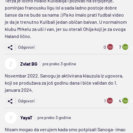
Terza je ločno hvalio Kulibalija i pozivao na strpljenje,
pominjao francusku ligu isl a sada ladno postoje dobre
šanse da ne bude sa nama :) Pa ko imalo prati fudbal video
je da je trenutno Kulibali jedan običan balvan. U normalnom
klubu Mrkelu za uši i van, jer su oterali Ohija koji je za ovoga
Haland lično.
ion:minus
ion:p
Odgovori
0
7
Z
Zvlat BG
pre preko 3 godine
Novembar 2022. Sanogu je aktivirana klauzula iz ugovora,
koji se produžava za još godinu dana i biće validan do 1.
januara 2024.
ion:minus
ion:p
Odgovori
1
4
Y
YayaT
pre preko 3 godine
Nisam mogao da verujem kada smo potpisali Sanoga- imao