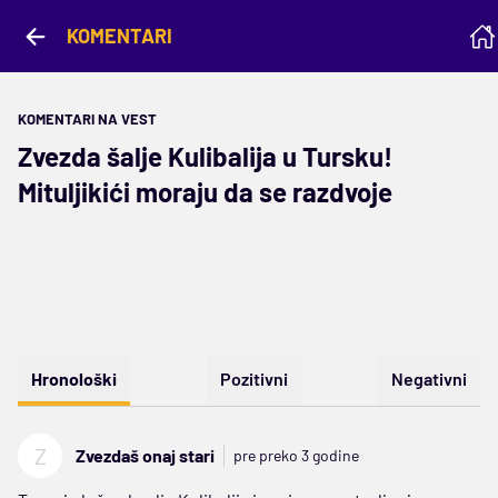
KOMENTARI
KOMENTARI NA VEST
Zvezda šalje Kulibalija u Tursku!
Mituljikići moraju da se razdvoje
Hronološki
Pozitivni
Negativni
Z
Zvezdaš onaj stari
pre preko 3 godine