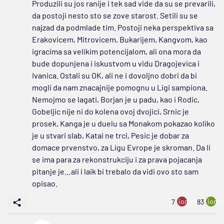
Produzili su jos ranije i tek sad vide da su se prevarili,
da postoji nesto sto se zove starost. Setili su se
najzad da podmlade tim. Postoji neka perspektiva sa
Erakovicem, Mitrovicem, Bukarijem, Kangvom, kao
igracima sa velikim potencijalom, ali ona mora da
bude dopunjena i iskustvom u vidu Dragojevica i
Ivanica. Ostali su OK, ali ne i dovoljno dobri da bi
mogli da nam znacajnije pomognu u Ligi sampiona.
Nemojmo se lagati, Borjan je u padu, kao i Rodic,
Gobeljic nije ni do kolena ovoj dvojici, Srnic je
prosek, Kanga je u duelu sa Monakom pokazao koliko
je u stvari slab, Katai ne trci, Pesic je dobar za
domace prvenstvo, za Ligu Evrope je skroman. Da li
se ima para za rekonstrukciju i za prava pojacanja
pitanje je…ali i laik bi trebalo da vidi ovo sto sam
opisao.
ion:minus
ion:p
7
83