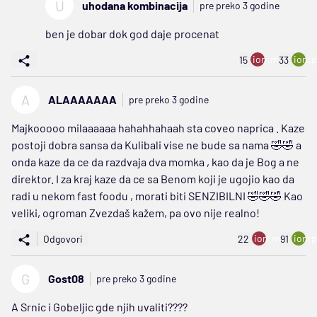
U
uhodana kombinacija
pre preko 3 godine
ben je dobar dok god daje procenat
ion:minus
ion:p
15
33
A
ALAAAAAAA
pre preko 3 godine
Majkooooo milaaaaaa hahahhahaah sta coveo naprica . Kaze
postoji dobra sansa da Kulibali vise ne bude sa nama 🤣🤣 a
onda kaze da ce da razdvaja dva momka , kao da je Bog a ne
direktor. I za kraj kaze da ce sa Benom koji je ugojio kao da
radi u nekom fast foodu , morati biti SENZIBILNI 🤣🤣🤣 Kao
veliki, ogroman Zvezdaš kažem, pa ovo nije realno!
ion:minus
ion:p
Odgovori
22
91
G
Gost08
pre preko 3 godine
A Srnic i Gobeljic gde njih uvaliti????