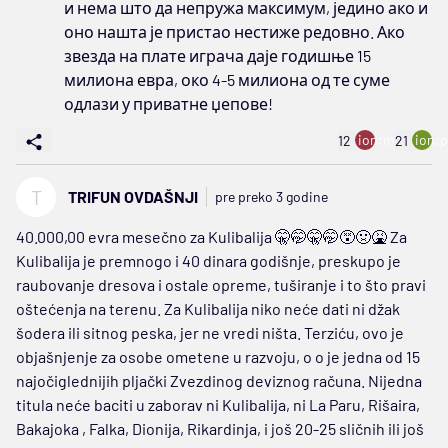
и нема што да непружа максимум, једино ако и
оно нашта је пристао нестиже редовно. Ако
звезда на плате играча даје годишње 15
милиона евра, око 4-5 милиона од те суме
одлази у приватне џепове!
ion:minus
ion:p
12
21
T
TRIFUN OVDAŠNJI
pre preko 3 godine
40.000,00 evra mesečno za Kulibalija 🤫🤭🤫🤭😵🤢🤮 Za
Kulibalija je premnogo i 40 dinara godišnje, preskupo je
raubovanje dresova i ostale opreme, tuširanje i to što pravi
oštećenja na terenu. Za Kulibalija niko neće dati ni džak
šodera ili sitnog peska, jer ne vredi ništa. Terziću, ovo je
objašnjenje za osobe ometene u razvoju, o o je jedna od 15
najočiglednijih pljački Zvezdinog deviznog računa. Nijedna
titula neće baciti u zaborav ni Kulibalija, ni La Paru, Rišaira,
Bakajoka , Falka, Dionija, Rikardinja, i još 20-25 sličnih ili još