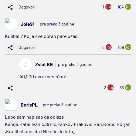
ion:minus
ion:p
Odgovori
11
104
Jole91
pre preko 3 godine
Kulibali? Ko je sve oprao pare uzas!
ion:minus
ion:p
Odgovori
6
109
Z
Zvlat BG
pre preko 3 godine
40.000 evra mesečno!
ion:minus
ion:p
3
56
BorisPL
pre preko 3 godine
Lepo sam napisao da odlaze
Kanga,Katai,Ivanic,Srnic,Pankov,Erakovic.Ben,Rodic,Borjan
,Koulibali,mozda i Nikolic do leta...