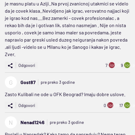
je masnu platu u Aziji..Na prvoj zvanicnoj utakmici se videlo
da je covek klasa..Nevidjeno jak igrac, verovatno najjaci koji
je igrao kod nas....Bez zamerki - covek profesionalac , a
rekao bih da je i gotivan lik, stalno nasmejan . Nije on nista
usporio , covek je samo imao maler sa povredama, jeste
napravio par greski usled duzeg neiguranja nakon povreda
,ali ljudi -videlo se u Milanu ko je Sanogo i kakav je igrac.
Zver.
ion:minus
ion:p
Odgovori
7
9
G
Gost87
pre preko 3 godine
Zasto Kulibali ne ode u OFK Beograd? Imaju dobre uslove.
ion:minus
ion:p
Odgovori
0
17
N
Nenad1246
pre preko 3 godine
Poslali u Napredak? Kako tamo da napreduju? Nema teren