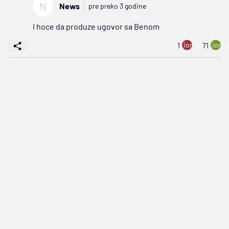
N
News
pre preko 3 godine
I hoce da produze ugovor sa Benom
ion:minus
ion:p
1
71