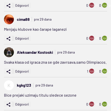
ion:minus
ion:p
Odgovori
0
0
cima88
pre 29 dana
Menjaju klubove kao čarape laganezi
ion:minus
ion:p
Odgovori
0
0
Aleksandar Kostoski
pre 29 dana
Svaka klasa od igraca zna se gde zavrsava,samo Olimpiacos.
ion:minus
ion:p
Odgovori
1
0
K
kgkg123
pre 29 dana
Bice prejaki uzimaju titulu sledece sezone
ion:minus
ion:p
Odgovori
0
0