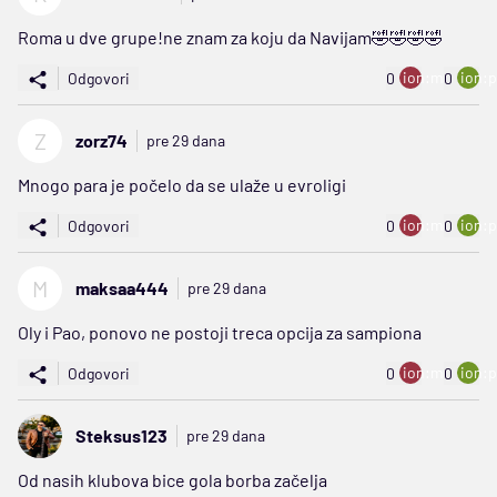
Roma u dve grupe!ne znam za koju da Navijam🤣🤣🤣🤣
ion:minus
ion:p
Odgovori
0
0
Z
zorz74
pre 29 dana
Mnogo para je počelo da se ulaže u evroligi
ion:minus
ion:p
Odgovori
0
0
M
maksaa444
pre 29 dana
Oly i Pao, ponovo ne postoji treca opcija za sampiona
ion:minus
ion:p
Odgovori
0
0
Steksus123
pre 29 dana
Od nasih klubova bice gola borba začelja