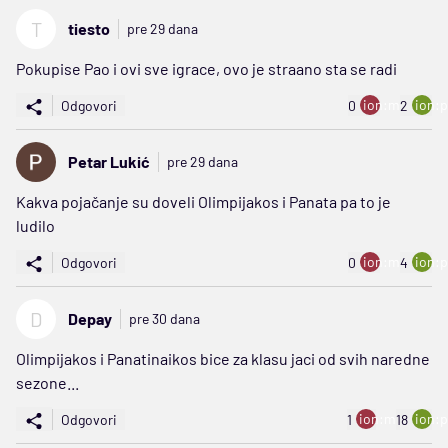
T
tiesto
pre 29 dana
Pokupise Pao i ovi sve igrace, ovo je straano sta se radi
ion:minus
ion:p
Odgovori
0
2
Petar Lukić
pre 29 dana
Kakva pojačanje su doveli Olimpijakos i Panata pa to je
ludilo
ion:minus
ion:p
Odgovori
0
4
D
Depay
pre 30 dana
Olimpijakos i Panatinaikos bice za klasu jaci od svih naredne
sezone...
ion:minus
ion:p
Odgovori
1
18