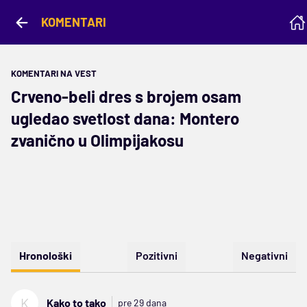
KOMENTARI
KOMENTARI NA VEST
Crveno-beli dres s brojem osam
ugledao svetlost dana: Montero
zvanično u Olimpijakosu
Hronološki
Pozitivni
Negativni
K
Kako to tako
pre 29 dana