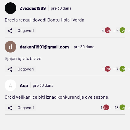
Zvezdas1989
pre 30 dana
Drcela reaguj dovedi Dontu Hola i Vorda
ion:minus
ion:p
Odgovori
5
5
darkoni1991@gmail.com
pre 30 dana
Sjajan igrač, bravo.
ion:minus
ion:p
Odgovori
1
7
A
Aqa
pre 30 dana
Grčki velikani će biti iznad konkurencije ove sezone.
ion:minus
ion:p
Odgovori
1
18