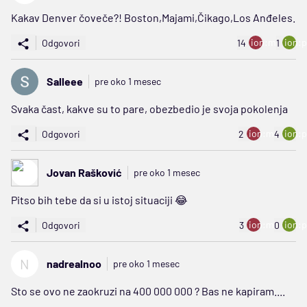
Kakav Denver čoveče?! Boston,Majami,Čikago,Los Anđeles.
ion:minus
ion:p
Odgovori
14
1
Salleee
pre oko 1 mesec
Svaka čast, kakve su to pare, obezbedio je svoja pokolenja
ion:minus
ion:p
Odgovori
2
4
Jovan Rašković
pre oko 1 mesec
Pitso bih tebe da si u istoj situaciji 😂
ion:minus
ion:p
Odgovori
3
0
N
nadrealnoo
pre oko 1 mesec
Sto se ovo ne zaokruzi na 400 000 000 ? Bas ne kapiram....