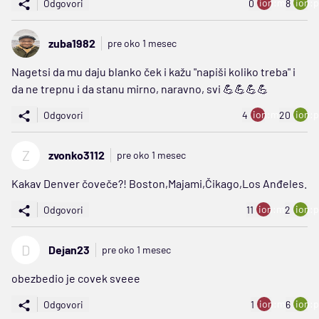
ion:minus
ion:p
Odgovori
0
8
zuba1982
pre oko 1 mesec
Nagetsi da mu daju blanko ček i kažu "napiši koliko treba" i
da ne trepnu i da stanu mirno, naravno, svi 💪💪💪💪
ion:minus
ion:p
Odgovori
4
20
Z
zvonko3112
pre oko 1 mesec
Kakav Denver čoveče?! Boston,Majami,Čikago,Los Anđeles.
ion:minus
ion:p
Odgovori
11
2
D
Dejan23
pre oko 1 mesec
obezbedio je covek sveee
ion:minus
ion:p
Odgovori
1
6