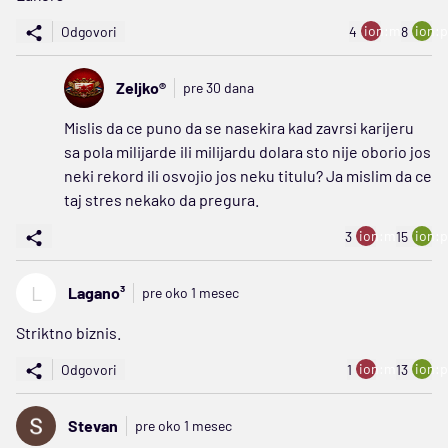
ion:minus
ion:p
Odgovori
4
8
Zeljko®
pre 30 dana
Mislis da ce puno da se nasekira kad zavrsi karijeru
sa pola milijarde ili milijardu dolara sto nije oborio jos
neki rekord ili osvojio jos neku titulu? Ja mislim da ce
taj stres nekako da pregura.
ion:minus
ion:p
3
15
L
Lagano³
pre oko 1 mesec
Striktno biznis.
ion:minus
ion:p
Odgovori
1
13
Stevan
pre oko 1 mesec