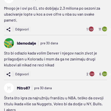
Mnogo je i ovi po EL sto dobijaju 2,3 miliona po sezoni za
ubacivanje lopte u kos a ove cifre u nba su van svake
pameti.
ion:minus
ion:p
Odgovori
1
11
Idemodalje
pre 30 dana
Sto bi odlazio kada volim Denver i njegov nacin zivot je
prilagodjen u Koloradu i msm da ga ne zanimaju drugi
klubovi ali nikad ne reci nikad
ion:minus
ion:p
Odgovori
2
6
M
Mitro87
pre 30 dana
Šteta što igra za najružniju franšizu u NBA, teško da osvoji
titulu ikada više sa Nuggets. Voleo bi da dodje u NY, Bulls,
Lakers