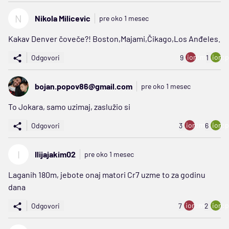
N
Nikola Milicevic
pre oko 1 mesec
Kakav Denver čoveče?! Boston,Majami,Čikago,Los Anđeles.
ion:minus
ion:p
Odgovori
9
1
bojan.popov86@gmail.com
pre oko 1 mesec
To Jokara, samo uzimaj, zaslužio si
ion:minus
ion:p
Odgovori
3
6
I
Ilijajakim02
pre oko 1 mesec
Laganih 180m, jebote onaj matori Cr7 uzme to za godinu
dana
ion:minus
ion:p
Odgovori
7
2