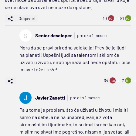
se ne ulaze ova svet ne moze da opstane.
ion:minus
ion:p
Odgovori
10
81
S
Senior developer
pre oko 1 mesec
Mora da se pravi prirodna selekcija! Previše je ljudi
na planeti! Uspešni ljudi sa talentom i skilom će
uživati u životu, sirotinja nažalost neće opstati, i biće
im sve teže i teže!
ion:minus
ion:p
34
7
Javier Zanetti
pre oko 1 mesec
Pa u tome je problem, što će uživati u životu i misliti
samo na sebe, a ne na unapredjivanje života
siromašnijim i ljudima koji nisu imali sreće kao oni,
mislim ne shvati me pogrešno, nisam ni ja svetac, ali