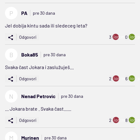
P
PA
pre 30 dana
Jel dobija kintu sada ili sledeceg leta?
ion:minus
ion:p
Odgovori
3
0
B
Boka85
pre 30 dana
Svaka čast Jokara i zaslužuješ...
ion:minus
ion:p
Odgovori
2
6
N
Nenad Petrovic
pre 30 dana
... Jokara brate . Svaka čast......
ion:minus
ion:p
Odgovori
2
8
M
Murinen
pre 30 dana