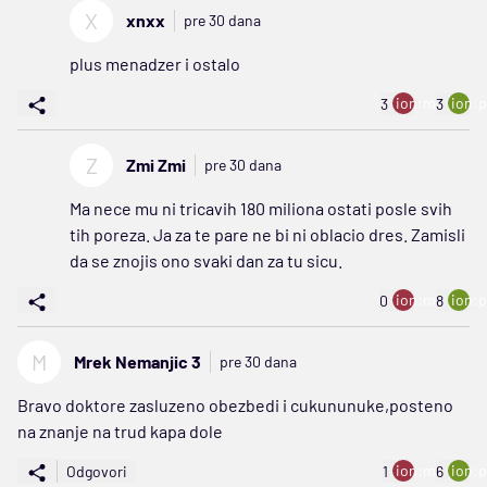
X
xnxx
pre 30 dana
plus menadzer i ostalo
ion:minus
ion:p
3
3
Z
Zmi Zmi
pre 30 dana
Ma nece mu ni tricavih 180 miliona ostati posle svih
tih poreza. Ja za te pare ne bi ni oblacio dres. Zamisli
da se znojis ono svaki dan za tu sicu.
ion:minus
ion:p
0
8
M
Mrek Nemanjic 3
pre 30 dana
Bravo doktore zasluzeno obezbedi i cukununuke,posteno
na znanje na trud kapa dole
ion:minus
ion:p
Odgovori
1
6