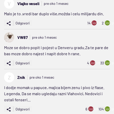
V
Vlajko veseli
pre oko 1 mesec
Malo je to ,vredi bar duplo više,možda i celu milijardu din.
ion:minus
ion:p
Odgovori
14
2
VW87
pre oko 1 mesec
Moze se dobro popit i pojest u Denveru gradu.Za te pare de
bas moze dobro najest i napit dobre h rane.
ion:minus
ion:p
Odgovori
4
33
Z
Znik
pre oko 1 mesec
I dodje momak u papuce, majica bijem zenu i pivo iz flase.
Legenda. Da se malo ugledaju razni Vlahovici, Nedovici i
ostali fenseri…
ion:minus
ion:p
Odgovori
6
104