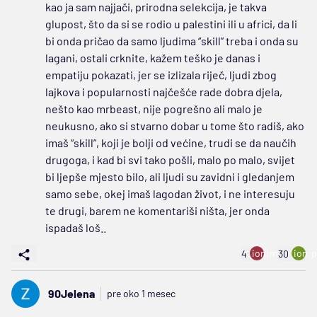
kao ja sam najjači, prirodna selekcija, je takva
glupost, što da si se rodio u palestini ili u africi, da li
bi onda pričao da samo ljudima “skill” treba i onda su
lagani, ostali crknite, kažem teško je danas i
empatiju pokazati, jer se izlizala riječ, ljudi zbog
lajkova i popularnosti najčešće rade dobra djela,
nešto kao mrbeast, nije pogrešno ali malo je
neukusno, ako si stvarno dobar u tome što radiš, ako
imaš “skill”, koji je bolji od većine, trudi se da naučih
drugoga, i kad bi svi tako pošli, malo po malo, svijet
bi ljepše mjesto bilo, ali ljudi su zavidni i gledanjem
samo sebe, okej imaš lagodan život, i ne interesuju
te drugi, barem ne komentariši ništa, jer onda
ispadaš loš..
ion:minus
ion:p
4
30
90Jelena
pre oko 1 mesec