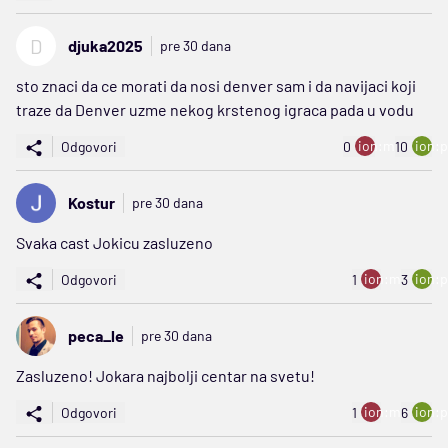
D
djuka2025
pre 30 dana
sto znaci da ce morati da nosi denver sam i da navijaci koji
traze da Denver uzme nekog krstenog igraca pada u vodu
ion:minus
ion:p
Odgovori
0
10
Kostur
pre 30 dana
Svaka cast Jokicu zasluzeno
ion:minus
ion:p
Odgovori
1
3
peca_le
pre 30 dana
Zasluzeno! Jokara najbolji centar na svetu!
ion:minus
ion:p
Odgovori
1
6