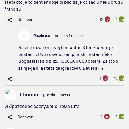
steta sto je to denver bolje bi bilo da je otisao u neku drugu
fransizu
ion:minus
ion:p
Odgovori
12
1
P
Pavleee
pre oko 1 mesec
Bas ne razumem tvoj komentar. S tim klubom je
postao 3xMvp i osvoio šampionski prsten i (ako
Bogda) zaradio blizu 1.000.000.000 dolara. Za sto bi
za njega bila šteta da igra i živi u Deveru???
ion:minus
ion:p
1
17
Шшшш
pre oko 1 mesec
И братеееее,заслужено нема шта
ion:minus
ion:p
Odgovori
4
9