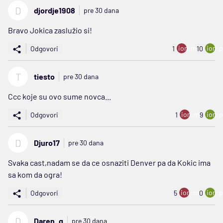
D
djordje1908
pre 30 dana
Bravo Jokica zaslužio si!
ion:minus
ion:p
Odgovori
1
10
T
tiesto
pre 30 dana
Ccc koje su ovo sume novca...
ion:minus
ion:p
Odgovori
1
9
D
Djuro17
pre 30 dana
Svaka cast,nadam se da ce osnaziti Denver pa da Kokic ima
sa kom da ogra!
ion:minus
ion:p
Odgovori
5
0
D
Daren_g
pre 30 dana