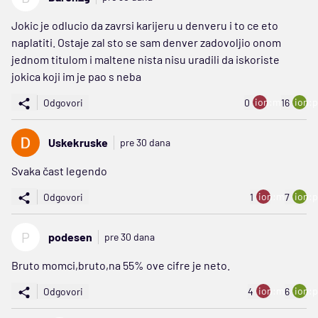
Jokic je odlucio da zavrsi karijeru u denveru i to ce eto
naplatiti. Ostaje zal sto se sam denver zadovoljio onom
jednom titulom i maltene nista nisu uradili da iskoriste
jokica koji im je pao s neba
ion:minus
ion:p
Odgovori
0
16
Uskekruske
pre 30 dana
Svaka čast legendo
ion:minus
ion:p
Odgovori
1
7
P
podesen
pre 30 dana
Bruto momci,bruto,na 55% ove cifre je neto.
ion:minus
ion:p
Odgovori
4
6