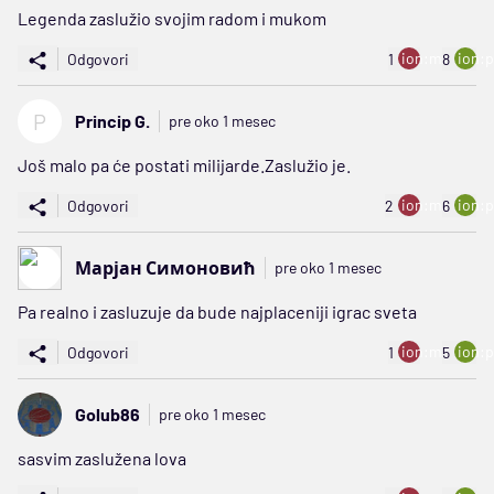
Legenda zaslužio svojim radom i mukom
ion:minus
ion:p
Odgovori
1
8
P
Princip G.
pre oko 1 mesec
Još malo pa će postati milijarde.Zaslužio je.
ion:minus
ion:p
Odgovori
2
6
Марјан Симоновић
pre oko 1 mesec
Pa realno i zasluzuje da bude najplaceniji igrac sveta
ion:minus
ion:p
Odgovori
1
5
Golub86
pre oko 1 mesec
sasvim zaslužena lova