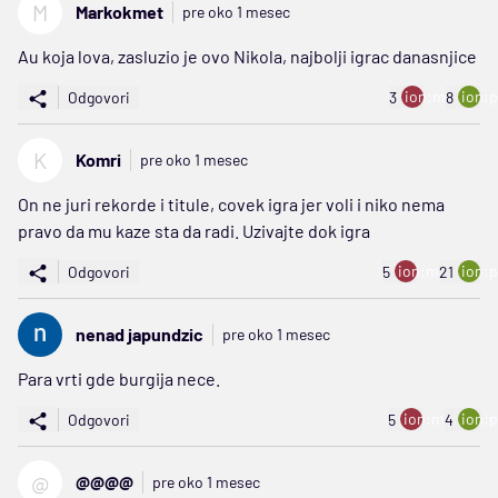
M
Markokmet
pre oko 1 mesec
Au koja lova, zasluzio je ovo Nikola, najbolji igrac danasnjice
ion:minus
ion:p
Odgovori
3
8
K
Komri
pre oko 1 mesec
On ne juri rekorde i titule, covek igra jer voli i niko nema
pravo da mu kaze sta da radi. Uzivajte dok igra
ion:minus
ion:p
Odgovori
5
21
nenad japundzic
pre oko 1 mesec
Para vrti gde burgija nece.
ion:minus
ion:p
Odgovori
5
4
@
@@@@
pre oko 1 mesec