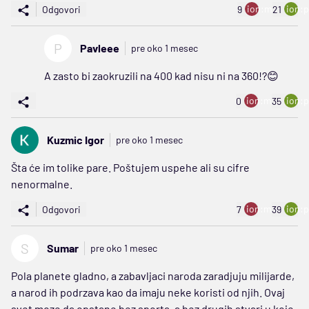
ion:minus
ion:p
Odgovori
9
21
P
Pavleee
pre oko 1 mesec
A zasto bi zaokruzili na 400 kad nisu ni na 360!?😊
ion:minus
ion:p
0
35
Kuzmic Igor
pre oko 1 mesec
Šta će im tolike pare. Poštujem uspehe ali su cifre
nenormalne.
ion:minus
ion:p
Odgovori
7
39
S
Sumar
pre oko 1 mesec
Pola planete gladno, a zabavljaci naroda zaradjuju milijarde,
a narod ih podrzava kao da imaju neke koristi od njih. Ovaj
svet moze da opstane bez sporta, a bez drugih stvari u koje