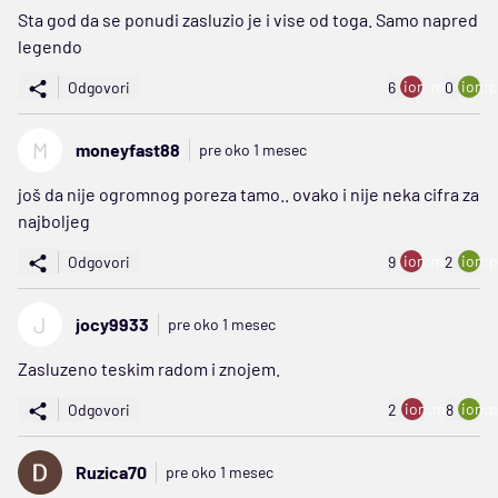
Sta god da se ponudi zasluzio je i vise od toga. Samo napred
legendo
ion:minus
ion:p
Odgovori
6
0
M
moneyfast88
pre oko 1 mesec
još da nije ogromnog poreza tamo.. ovako i nije neka cifra za
najboljeg
ion:minus
ion:p
Odgovori
9
2
J
jocy9933
pre oko 1 mesec
Zasluzeno teskim radom i znojem.
ion:minus
ion:p
Odgovori
2
8
Ruzica70
pre oko 1 mesec