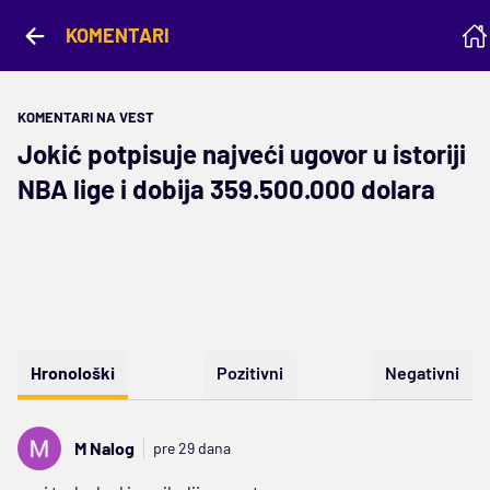
KOMENTARI
KOMENTARI NA VEST
Jokić potpisuje najveći ugovor u istoriji
NBA lige i dobija 359.500.000 dolara
Hronološki
Pozitivni
Negativni
M Nalog
pre 29 dana