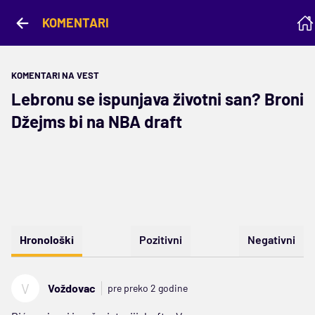
KOMENTARI
KOMENTARI NA VEST
Lebronu se ispunjava životni san? Broni
Džejms bi na NBA draft
Hronološki
Pozitivni
Negativni
V
Voždovac
pre preko 2 godine