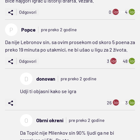
Biće najgori igrač u istoriji drafta. Vezara.
ion:minus
ion:p
Odgovori
0
4
P
Popce
pre preko 2 godine
Da nije Lebronov sin, sa ovim prosekom od skoro 5 poena za
preko 19 minuta po utakmici, ne bi ušao u ligu za 2 života.
ion:minus
ion:p
Odgovori
3
48
D
donovan
pre preko 2 godine
Udji ti objasni kako se igra
ion:minus
ion:p
26
3
O
Obrni okreni
pre preko 2 godine
Da Topić nije Milenkov sin 90% ljudi ga ne bi