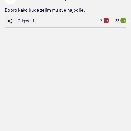
Dobro kako bude zelim mu sve najbolje.
ion:minus
ion:p
Odgovori
2
33