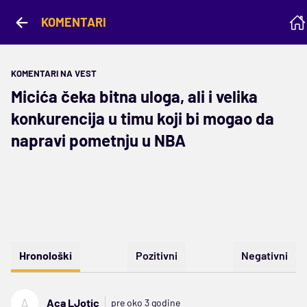
KOMENTARI
KOMENTARI NA VEST
Micića čeka bitna uloga, ali i velika
konkurencija u timu koji bi mogao da
napravi pometnju u NBA
Hronološki
Pozitivni
Negativni
A
Aca LJotic
pre oko 3 godine