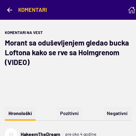
KOMENTARI
KOMENTARI NA VEST
Morant sa oduševljenjem gledao bucka
Loftona kako se rve sa Holmgrenom
(VIDEO)
Hronološki
Pozitivni
Negativni
H
HakeemTheDream
pre oko 4 godine