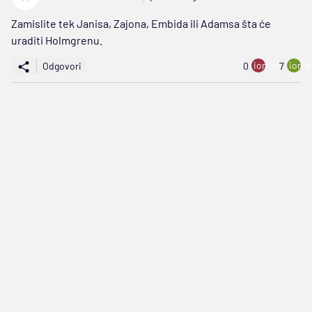
Zamislite tek Janisa, Zajona, Embida ili Adamsa šta će
uraditi Holmgrenu.
ion:minus
ion:p
Odgovori
0
7