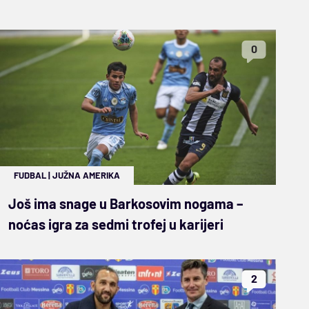
0
FUDBAL
|
JUŽNA AMERIKA
Još ima snage u Barkosovim nogama –
noćas igra za sedmi trofej u karijeri
2