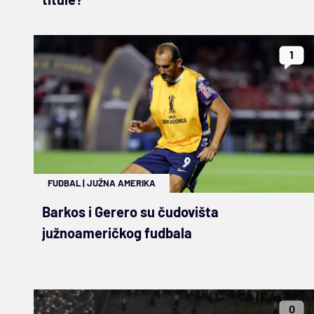
1
FUDBAL
|
JUŽNA AMERIKA
Barkos i Gerero su čudovišta
južnoameričkog fudbala
0