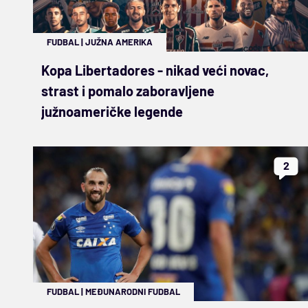
FUDBAL
|
JUŽNA AMERIKA
Kopa Libertadores - nikad veći novac,
strast i pomalo zaboravljene
južnoameričke legende
2
FUDBAL
|
MEĐUNARODNI FUDBAL