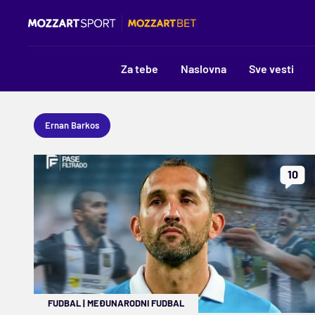
Za tebe
Naslovna
Sve vesti
Ernan Barkos
10
FUDBAL
|
MEĐUNARODNI FUDBAL