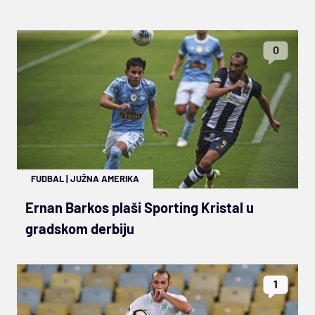
0
FUDBAL
|
JUŽNA AMERIKA
Ernan Barkos plaši Sporting Kristal u
gradskom derbiju
1