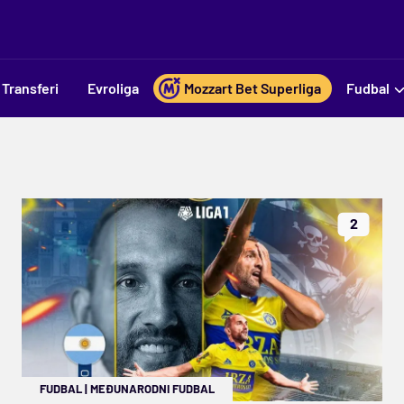
Transferi
Evroliga
Mozzart Bet Superliga
Fudbal
2
FUDBAL
|
MEĐUNARODNI FUDBAL