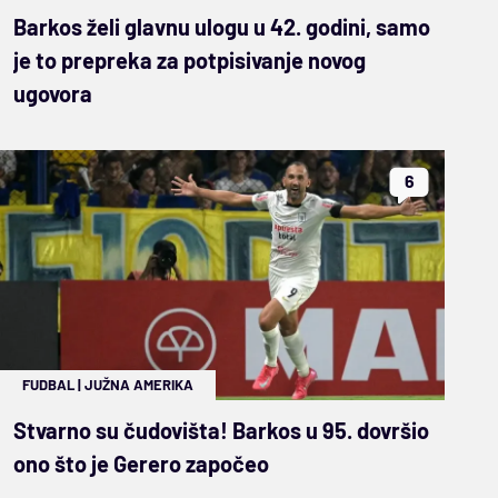
Barkos želi glavnu ulogu u 42. godini, samo
je to prepreka za potpisivanje novog
ugovora
6
FUDBAL
|
JUŽNA AMERIKA
Stvarno su čudovišta! Barkos u 95. dovršio
ono što je Gerero započeo