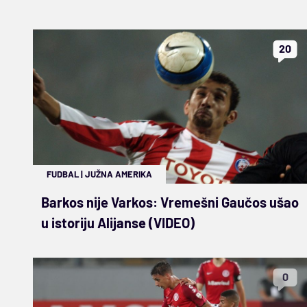
20
FUDBAL
|
JUŽNA AMERIKA
Barkos nije Varkos: Vremešni Gaučos ušao
u istoriju Alijanse (VIDEO)
0