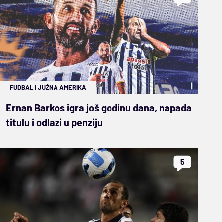
FUDBAL
|
JUŽNA AMERIKA
Ernan Barkos igra još godinu dana, napada
titulu i odlazi u penziju
5