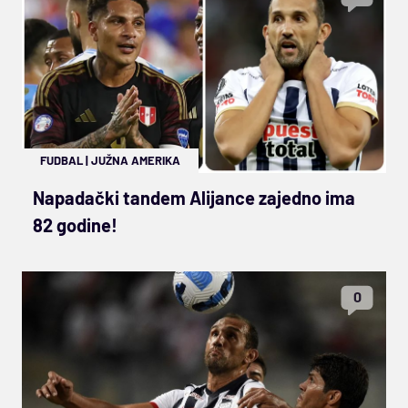
FUDBAL
|
JUŽNA AMERIKA
Napadački tandem Alijance zajedno ima
82 godine!
0