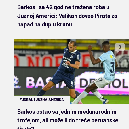
Barkos i sa 42 godine tražena roba u
Južnoj Americi: Velikan doveo Pirata za
napad na duplu krunu
0
FUDBAL
|
JUŽNA AMERIKA
Barkos ostao sa jednim međunarodnim
trofejom, ali može li do treće peruanske
titule?