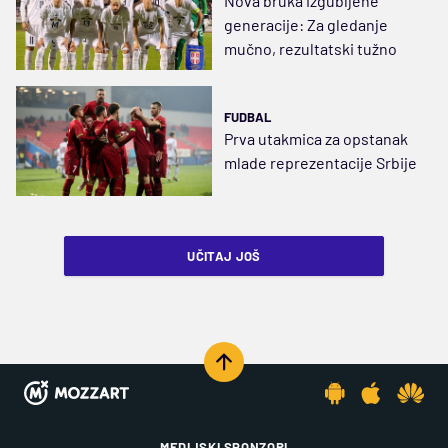
Nova bruka izgubljene
generacije: Za gledanje
mučno, rezultatski tužno
FUDBAL
Prva utakmica za opstanak
mlade reprezentacije Srbije
UČITAJ JOŠ
MEDIJSKI SPONZORI