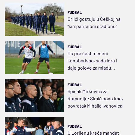
FUDBAL
Orlići gostuju u Češkoj na
"simpatičnom stadionu"
FUDBAL
Do pre šest meseci
konobarisao, sada igra i
daje golove za mladu
reprezentaciju Srbije
FUDBAL
Spisak Mirkovića za
Rumuniju: Simić novo ime,
povratak Mihaila Ivanovića
FUDBAL
U Lorijenu kreće mandat