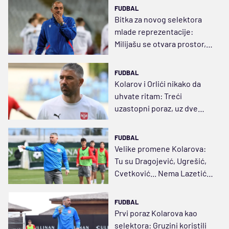
FUDBAL
Bitka za novog selektora
mlade reprezentacije:
Milijašu se otvara prostor,
tu je i Damjanović
FUDBAL
Kolarov i Orlići nikako da
uhvate ritam: Treći
uzastopni poraz, uz dve
povrede
FUDBAL
Velike promene Kolarova:
Tu su Dragojević, Ugrešić,
Cvetković... Nema Lazetića,
Mijatovića, Kabića...
FUDBAL
Prvi poraz Kolarova kao
selektora: Gruzini koristili