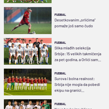
FUDBAL
Desetkovanim „orlićima“
pomaže još samo čudo
FUDBAL
Slika mlađih selekcija
Srbije: 15 velikih takmičenja
za pet godina, a Orlići samo
na četiri
FUDBAL
Surova i bolna realnost:
Srbija nije mogla da pobedi
ekipu na granici
profesionalizma
FUDBAL