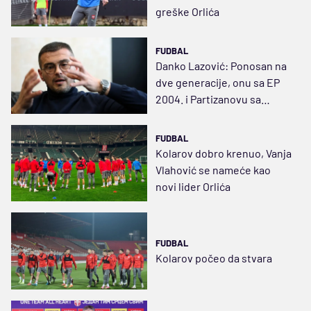
greške Orlića
FUDBAL
Danko Lazović: Ponosan na
dve generacije, onu sa EP
2004. i Partizanovu sa
Sašom, Drinom, Škuletom
FUDBAL
Kolarov dobro krenuo, Vanja
Vlahović se nameće kao
novi lider Orlića
FUDBAL
Kolarov počeo da stvara