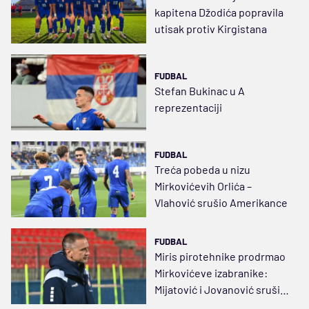
kapitena Džodića popravila
utisak protiv Kirgistana
FUDBAL
Stefan Bukinac u A
reprezentaciji
FUDBAL
Treća pobeda u nizu
Mirkovićevih Orlića –
Vlahović srušio Amerikance
FUDBAL
Miris pirotehnike prodrmao
Mirkovićeve izabranike:
Mijatović i Jovanović srušili
Čehe