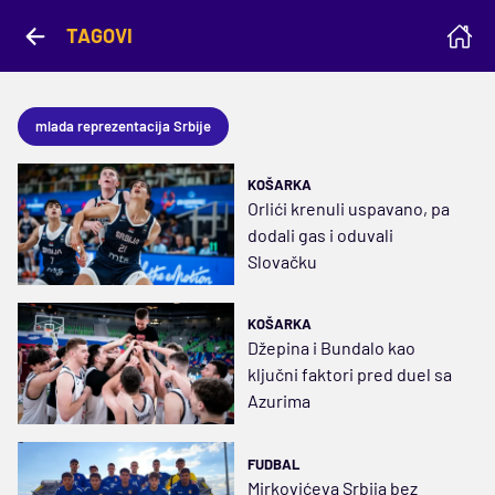
TAGOVI
mlada reprezentacija Srbije
KOŠARKA
Orlići krenuli uspavano, pa
dodali gas i oduvali
Slovačku
KOŠARKA
Džepina i Bundalo kao
ključni faktori pred duel sa
Azurima
FUDBAL
Mirkovićeva Srbija bez