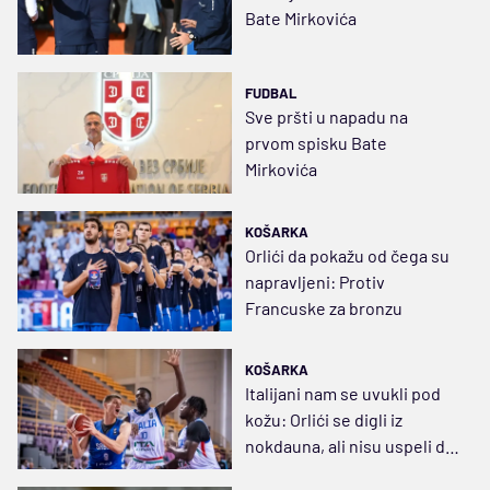
Bate Mirkovića
FUDBAL
Sve pršti u napadu na
prvom spisku Bate
Mirkovića
KOŠARKA
Orlići da pokažu od čega su
napravljeni: Protiv
Francuske za bronzu
KOŠARKA
Italijani nam se uvukli pod
kožu: Orlići se digli iz
nokdauna, ali nisu uspeli da
stignu Ferarija