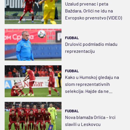
Uzalud prvenac i peta
Baždara, Orlići ne idu na
Evropsko prvenstvo (VIDEO)
FUDBAL
Drulović podmladio mladu
reprezentaciju
FUDBAL
Kako u Humskoj gledaju na
slom reprezentativnih
selekcija: Hajde da ne
budemo sujetni
FUDBAL
Nova blamaža Orlića – Irci
slavili u Leskovcu