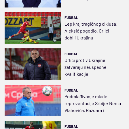
FUDBAL
Lep kraj tragičnog ciklusa:
Aleksić pogodio, Orlići
dobili Ukrajinu
FUDBAL
Orlići protiv Ukrajine
zatvaraju neuspešne
kvalifikacije
FUDBAL
Podmlađivanje mlade
reprezentacije Srbije: Nema
Vlahovića, Baždara i
Lekovića
FUDBAL