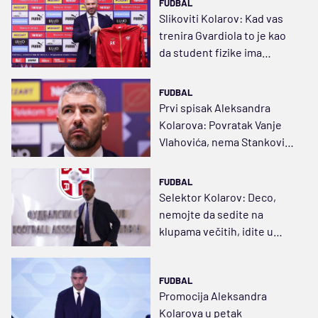
FUDBAL
Slikoviti Kolarov: Kad vas
trenira Gvardiola to je kao
da student fizike ima
Ajnštajna za profesora
FUDBAL
Prvi spisak Aleksandra
Kolarova: Povratak Vanje
Vlahovića, nema Stankovića
juniora
FUDBAL
Selektor Kolarov: Deco,
nemojte da sedite na
klupama večitih, idite u
unutrašnjost i igrajte
FUDBAL
Promocija Aleksandra
Kolarova u petak