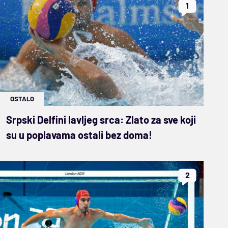
1
OSTALO
Srpski Delfini lavljeg srca: Zlato za sve koji
su u poplavama ostali bez doma!
2