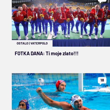
OSTALO
|
VATERPOLO
FOTKA DANA: Ti moje zlato!!!
18