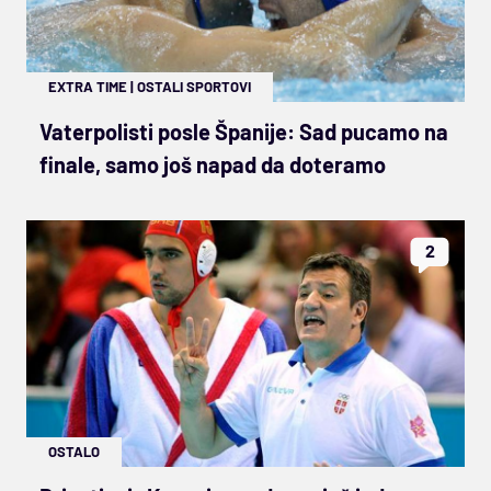
EXTRA TIME
|
OSTALI SPORTOVI
Vaterpolisti posle Španije: Sad pucamo na
finale, samo još napad da doteramo
2
OSTALO