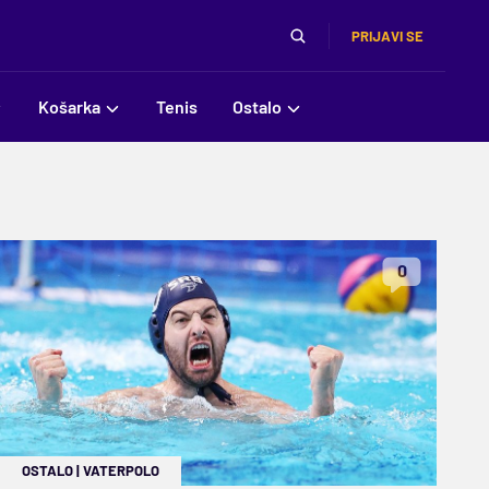
PRIJAVI SE
Košarka
Tenis
Ostalo
0
OSTALO
|
VATERPOLO