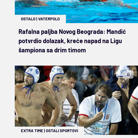
OSTALO
|
VATERPOLO
Rafalna paljba Novog Beograda: Mandić
potvrdio dolazak, kreće napad na Ligu
šampiona sa drim timom
0
EXTRA TIME
|
OSTALI SPORTOVI