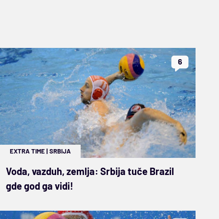
6
EXTRA TIME
|
SRBIJA
Voda, vazduh, zemlja: Srbija tuče Brazil
gde god ga vidi!