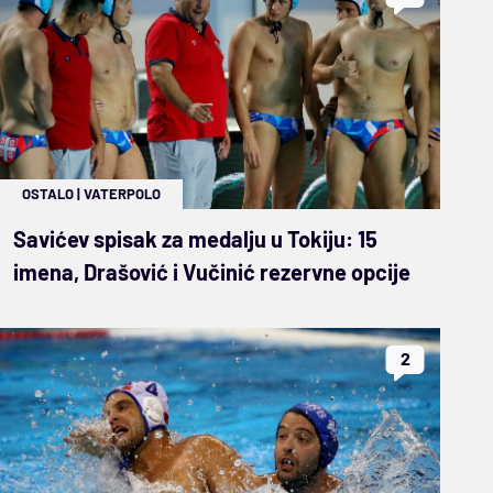
OSTALO
|
VATERPOLO
Savićev spisak za medalju u Tokiju: 15
imena, Drašović i Vučinić rezervne opcije
2