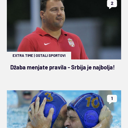
2
EXTRA TIME
|
OSTALI SPORTOVI
Džaba menjate pravila - Srbija je najbolja!
1