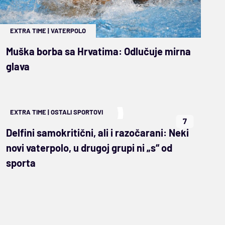
EXTRA TIME
|
VATERPOLO
Muška borba sa Hrvatima: Odlučuje mirna
glava
EXTRA TIME
|
OSTALI SPORTOVI
7
Delfini samokritični, ali i razočarani: Neki
novi vaterpolo, u drugoj grupi ni „s“ od
sporta