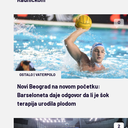
0
OSTALO
|
VATERPOLO
Novi Beograd na novom početku:
Barseloneta daje odgovor da li je šok
terapija urodila plodom
2