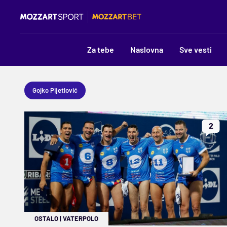
Za tebe
Naslovna
Sve vesti
Gojko Pijetlović
2
OSTALO
|
VATERPOLO