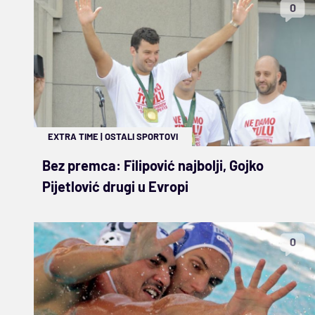
0
EXTRA TIME
|
OSTALI SPORTOVI
Bez premca: Filipović najbolji, Gojko
Pijetlović drugi u Evropi
0