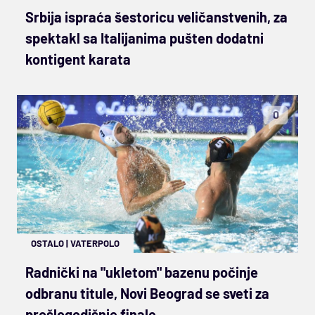
Srbija ispraća šestoricu veličanstvenih, za
spektakl sa Italijanima pušten dodatni
kontigent karata
0
OSTALO
|
VATERPOLO
Radnički na "ukletom" bazenu počinje
odbranu titule, Novi Beograd se sveti za
prošlogodišnje finale