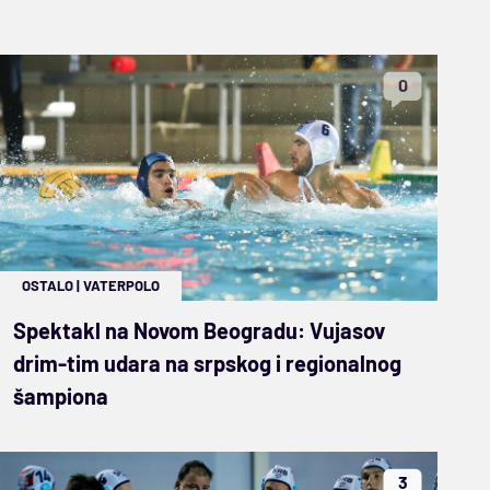
0
OSTALO
|
VATERPOLO
Spektakl na Novom Beogradu: Vujasov
drim-tim udara na srpskog i regionalnog
šampiona
3