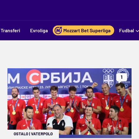
Transferi
Evroliga
Mozzart Bet Superliga
Fudbal
1
OSTALO
|
VATERPOLO