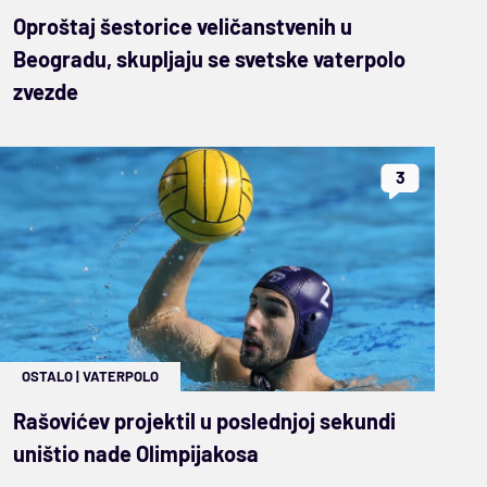
Oproštaj šestorice veličanstvenih u
Beogradu, skupljaju se svetske vaterpolo
zvezde
3
OSTALO
|
VATERPOLO
Rašovićev projektil u poslednjoj sekundi
uništio nade Olimpijakosa