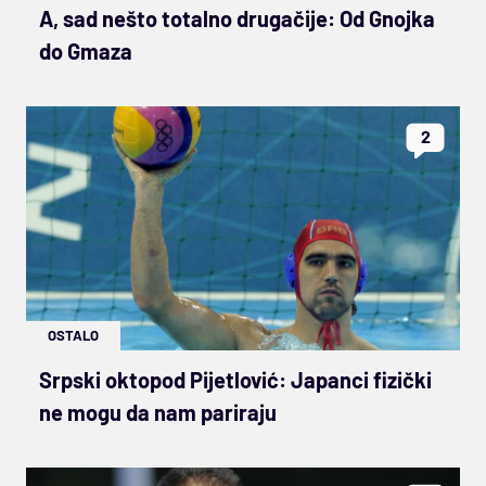
A, sad nešto totalno drugačije: Od Gnojka
do Gmaza
2
OSTALO
Srpski oktopod Pijetlović: Japanci fizički
ne mogu da nam pariraju