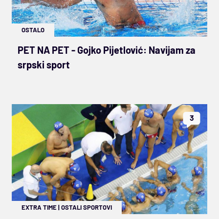
OSTALO
PET NA PET - Gojko Pijetlović: Navijam za
srpski sport
3
EXTRA TIME
|
OSTALI SPORTOVI