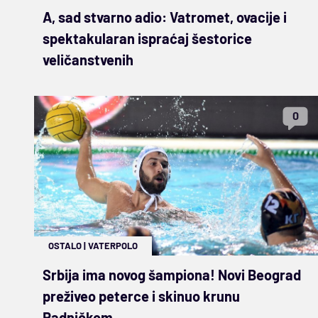
A, sad stvarno adio: Vatromet, ovacije i
spektakularan ispraćaj šestorice
veličanstvenih
0
OSTALO
|
VATERPOLO
Srbija ima novog šampiona! Novi Beograd
preživeo peterce i skinuo krunu
Radničkom