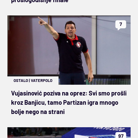
7
OSTALO
|
VATERPOLO
Vujasinović poziva na oprez: Svi smo prošli
kroz Banjicu, tamo Partizan igra mnogo
bolje nego na strani
97