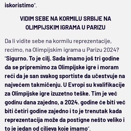
iskoristimo
“.
VIDIM SEBE NA KORMILU SRBIJE NA
OLIMPIJSKIM IGRAMA U PARIZU
Da li vidite sebe na kormilu reprezentacije,
recimo, na Olimpijskim igrama u Parizu 2024?
"
Sigurno. To je cilj. Sada imamo još tri godine
da se pripremimo za Olimpijske igre i moram
reći da je san svakog sportiste da učestvuje na
najvećem takmičenju. U Evropi su kvalifikacije
za Olimpijske igre izuzetno teške. Tim je već
godinu dana zajedno, a 2024. godine će biti već
biti četiri godine zajedno i to je trenutak kada
reprezentacija može da postigne nešto veliko i
to je jedan od ciljeva koje imamo
“.