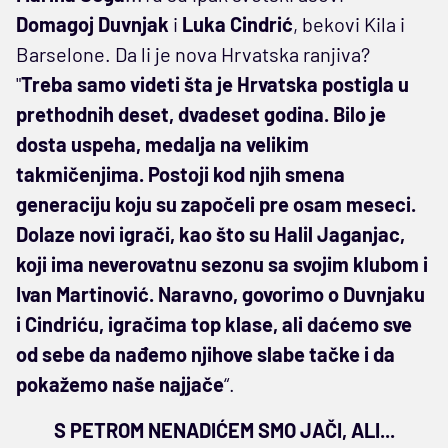
Domagoj Duvnjak
i
Luka Cindrić
, bekovi Kila i
Barselone. Da li je nova Hrvatska ranjiva?
"
Treba samo videti šta je Hrvatska postigla u
prethodnih deset, dvadeset godina. Bilo je
dosta uspeha, medalja na velikim
takmičenjima. Postoji kod njih smena
generaciju koju su započeli pre osam meseci.
Dolaze novi igrači, kao što su Halil Jaganjac,
koji ima neverovatnu sezonu sa svojim klubom i
Ivan Martinović. Naravno, govorimo o Duvnjaku
i Cindriću, igračima top klase, ali daćemo sve
od sebe da nađemo njihove slabe tačke i da
pokažemo naše najjače
“.
S PETROM NENADIĆEM SMO JAČI, ALI...