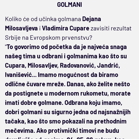
GOLMANI
Koliko će od učinka golmana
Dejana
Milosavljeva
i
Vladimira Cupare
zavisiti rezultat
Srbije na Evropskom prvenstvu?
"
To govorimo od početka da je najveća snaga
našeg tima u odbrani i golmanima kao što su
Cupara, Milosavljev, Radovanović, Jandrić,
Ivanišević... Imamo mogućnost da biramo
odlične čuvare mreže. Danas, ako želite nešto
da postignete u modernom rukometu, morate
imati dobre golmane. Odbrana koju imamo,
dobri golmani su sigurno jedna od najsnažnijih
tačaka, kao što smo pokazali na prethodnim
mečevima. Ako protivnički timovi ne budu