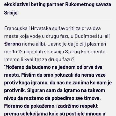
ekskluzivni beting partner Rukometnog saveza
Srbije
Francuska i Hrvatska su favoriti za prva dva
mesta koja vode u drugu fazu u Budimpeštu, ali
Đerona
nema alibi. Jasno je da je cilj plasman
među 12 najboljih selekcija Starog kontinenta.
Imamo li kvalitet za drugu fazu?
"
Možemo da budemo na jednom od prva dva
mesta. Mislim da smo pokazali da nema veze
protiv koga igramo, da nas ne zanima ko nam je
protivnik. Siguran sam da igramo na takvom
nivou da možemo da pobedimo sve timove.
Moramo da pokažemo i zadržimo respekt
prema selekcijama koje su postigle mnogo u