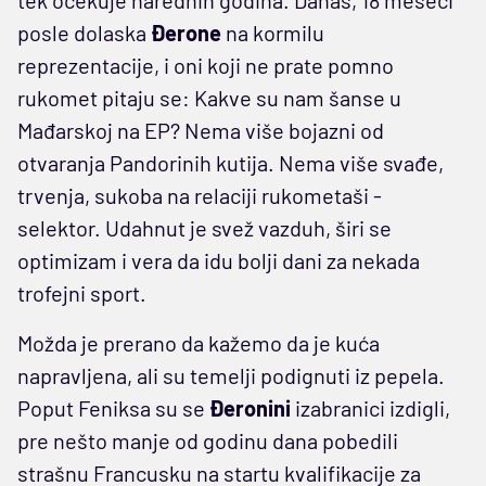
posle dolaska
Đerone
na kormilu
reprezentacije, i oni koji ne prate pomno
rukomet pitaju se: Kakve su nam šanse u
Mađarskoj na EP? Nema više bojazni od
otvaranja Pandorinih kutija. Nema više svađe,
trvenja, sukoba na relaciji rukometaši -
selektor. Udahnut je svež vazduh, širi se
optimizam i vera da idu bolji dani za nekada
trofejni sport.
Možda je prerano da kažemo da je kuća
napravljena, ali su temelji podignuti iz pepela.
Poput Feniksa su se
Đeronini
izabranici izdigli,
pre nešto manje od godinu dana pobedili
strašnu Francusku na startu kvalifikacije za