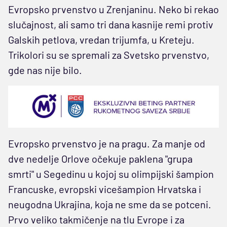
Evropsko prvenstvo u Zrenjaninu. Neko bi rekao
slučajnost, ali samo tri dana kasnije remi protiv
Galskih petlova, vredan trijumfa, u Kreteju.
Trikolori su se spremali za Svetsko prvenstvo,
gde nas nije bilo.
Evropsko prvenstvo je na pragu. Za manje od
dve nedelje Orlove očekuje paklena "grupa
smrti" u Segedinu u kojoj su olimpijski šampion
Francuske, evropski vicešampion Hrvatska i
neugodna Ukrajina, koja ne sme da se potceni.
Prvo veliko takmičenje na tlu Evrope i za