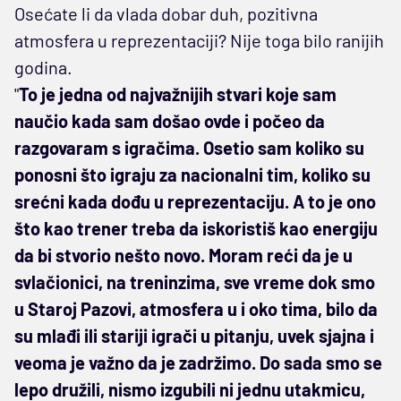
Osećate li da vlada dobar duh, pozitivna
atmosfera u reprezentaciji? Nije toga bilo ranijih
godina.
"
To je jedna od najvažnijih stvari koje sam
naučio kada sam došao ovde i počeo da
razgovaram s igračima. Osetio sam koliko su
ponosni što igraju za nacionalni tim, koliko su
srećni kada dođu u reprezentaciju. A to je ono
što kao trener treba da iskoristiš kao energiju
da bi stvorio nešto novo. Moram reći da je u
svlačionici, na treninzima, sve vreme dok smo
u Staroj Pazovi, atmosfera u i oko tima, bilo da
su mlađi ili stariji igrači u pitanju, uvek sjajna i
veoma je važno da je zadržimo. Do sada smo se
lepo družili, nismo izgubili ni jednu utakmicu,