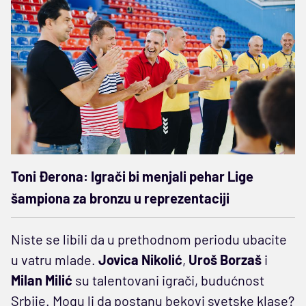
Toni Đerona: Igrači bi menjali pehar Lige
šampiona za bronzu u reprezentaciji
Niste se libili da u prethodnom periodu ubacite
u vatru mlade.
Jovica Nikolić
,
Uroš Borzaš
i
Milan Milić
su talentovani igrači, budućnost
Srbije. Mogu li da postanu bekovi svetske klase?