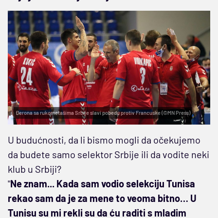
Đerona sa rukometašima Srbije slavi pobedu protiv Francuske (©MN Press)
U budućnosti, da li bismo mogli da očekujemo
da budete samo selektor Srbije ili da vodite neki
klub u Srbiji?
"
Ne znam... Kada sam vodio selekciju Tunisa
rekao sam da je za mene to veoma bitno… U
Tunisu su mi rekli su da ću raditi s mladim