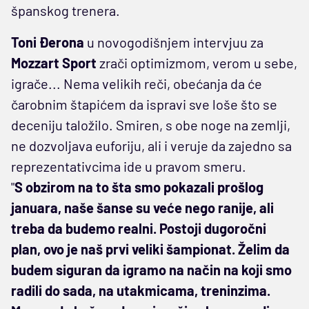
španskog trenera.
Toni Đerona
u novogodišnjem intervjuu za
Mozzart Sport
zrači optimizmom, verom u sebe,
igrače... Nema velikih reči, obećanja da će
čarobnim štapićem da ispravi sve loše što se
deceniju taložilo. Smiren, s obe noge na zemlji,
ne dozvoljava euforiju, ali i veruje da zajedno sa
reprezentativcima ide u pravom smeru.
"
S obzirom na to šta smo pokazali prošlog
januara, naše šanse su veće nego ranije, ali
treba da budemo realni. Postoji dugoročni
plan, ovo je naš prvi veliki šampionat. Želim da
budem siguran da igramo na način na koji smo
radili do sada, na utakmicama, treninzima.