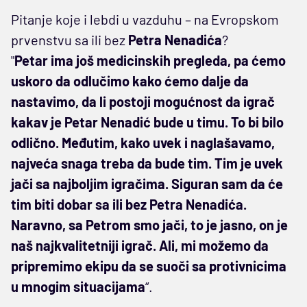
Pitanje koje i lebdi u vazduhu – na Evropskom
prvenstvu sa ili bez
Petra Nenadića
?
"
Petar ima još medicinskih pregleda, pa ćemo
uskoro da odlučimo kako ćemo dalje da
nastavimo, da li postoji mogućnost da igrač
kakav je Petar Nenadić bude u timu. To bi bilo
odlično. Međutim, kako uvek i naglašavamo,
najveća snaga treba da bude tim. Tim je uvek
jači sa najboljim igračima. Siguran sam da će
tim biti dobar sa ili bez Petra Nenadića.
Naravno, sa Petrom smo jači, to je jasno, on je
naš najkvalitetniji igrač. Ali, mi možemo da
pripremimo ekipu da se suoči sa protivnicima
u mnogim situacijama
“.