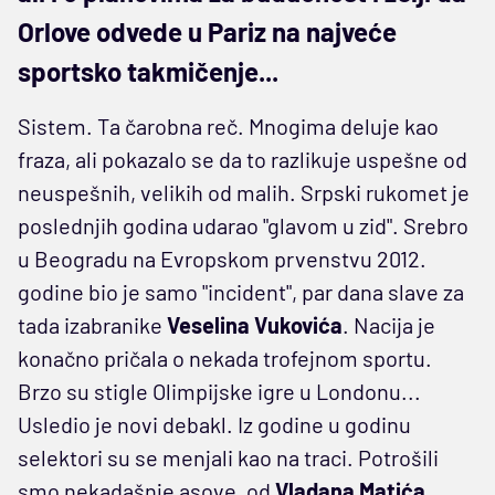
Orlove odvede u Pariz na najveće
sportsko takmičenje...
Sistem. Ta čarobna reč. Mnogima deluje kao
fraza, ali pokazalo se da to razlikuje uspešne od
neuspešnih, velikih od malih. Srpski rukomet je
poslednjih godina udarao "glavom u zid". Srebro
u Beogradu na Evropskom prvenstvu 2012.
godine bio je samo "incident", par dana slave za
tada izabranike
Veselina Vukovića
. Nacija je
konačno pričala o nekada trofejnom sportu.
Brzo su stigle Olimpijske igre u Londonu...
Usledio je novi debakl. Iz godine u godinu
selektori su se menjali kao na traci. Potrošili
smo nekadašnje asove, od
Vladana Matića,