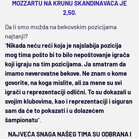
MOZZARTU NA KRUNU SKANDINAVACA JE
2,50.
Da li smo možda na bekovskim pozicijama
najtanji?
"
Nikada neću reći koja je najslabija pozicija
mog tima pošto bi to bilo nepoštovanje igrača
koji igraju na tim pozicijama. Ja smatram da
imamo neverovatne bekove. Ne znam o kome
govorite, na koga mislite, ali za mene su svi
igrači u reprezentaciji odlični. To su dokazali u
svojim klubovima, kao i reprezentaciji i siguran
sam da će to pokazati i u dolazećem
šampionatu
“.
NAJVEĆA SNAGA NAŠEG TIMA SU ODBRANA I