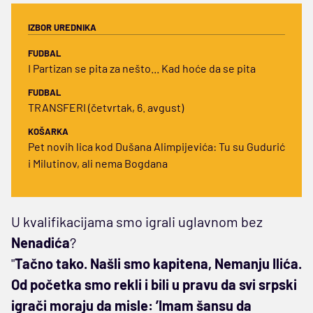
IZBOR UREDNIKA
FUDBAL
I Partizan se pita za nešto... Kad hoće da se pita
FUDBAL
TRANSFERI (četvrtak, 6. avgust)
KOŠARKA
Pet novih lica kod Dušana Alimpijevića: Tu su Gudurić
i Milutinov, ali nema Bogdana
U kvalifikacijama smo igrali uglavnom bez
Nenadića
?
"
Tačno tako. Našli smo kapitena, Nemanju Ilića.
Od početka smo rekli i bili u pravu da svi srpski
igrači moraju da misle: ’Imam šansu da