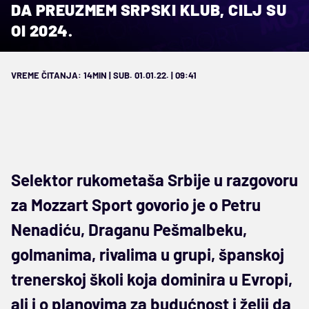
DA PREUZMEM SRPSKI KLUB, CILJ SU
OI 2024.
VREME ČITANJA: 14MIN | SUB. 01.01.22. | 09:41
Selektor rukometaša Srbije u razgovoru
za Mozzart Sport govorio je o Petru
Nenadiću, Draganu Pešmalbeku,
golmanima, rivalima u grupi, španskoj
trenerskoj školi koja dominira u Evropi,
ali i o planovima za budućnost i želji da