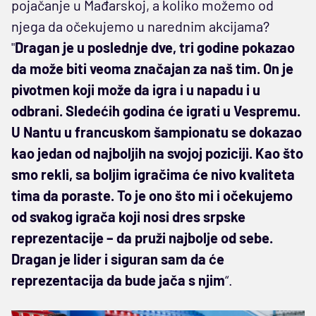
pojačanje u Mađarskoj, a koliko možemo od
njega da očekujemo u narednim akcijama?
"
Dragan je u poslednje dve, tri godine pokazao
da može biti veoma značajan za naš tim. On je
pivotmen koji može da igra i u napadu i u
odbrani. Sledećih godina će igrati u Vespremu.
U Nantu u francuskom šampionatu se dokazao
kao jedan od najboljih na svojoj poziciji. Kao što
smo rekli, sa boljim igračima će nivo kvaliteta
tima da poraste. To je ono što mi i očekujemo
od svakog igrača koji nosi dres srpske
reprezentacije – da pruži najbolje od sebe.
Dragan je lider i siguran sam da će
reprezentacija da bude jača s njim
“.