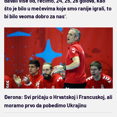
davali više od, recimo, 24, 25, 26 golova, kao
što je bilo u mečevima koje smo ranije igrali, to
bi bilo veoma dobro za nas
“.
Đerona: Svi pričaju o Hrvatskoj i Francuskoj, ali
moramo prvo da pobedimo Ukrajinu