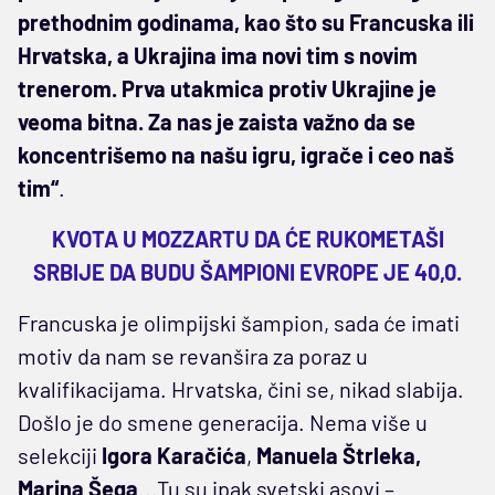
prethodnim godinama, kao što su Francuska ili
Hrvatska, a Ukrajina ima novi tim s novim
trenerom. Prva utakmica protiv Ukrajine je
veoma bitna. Za nas je zaista važno da se
koncentrišemo na našu igru, igrače i ceo naš
tim“
.
KVOTA U MOZZARTU DA ĆE RUKOMETAŠI
SRBIJE DA BUDU ŠAMPIONI EVROPE JE 40,0.
Francuska je olimpijski šampion, sada će imati
motiv da nam se revanšira za poraz u
kvalifikacijama. Hrvatska, čini se, nikad slabija.
Došlo je do smene generacija. Nema više u
selekciji
Igora Karačića
,
Manuela Štrleka,
Marina Šega
...Tu su ipak svetski asovi –