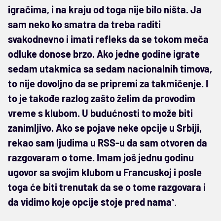
igračima, i na kraju od toga nije bilo ništa. Ja
sam neko ko smatra da treba raditi
svakodnevno i imati refleks da se tokom meča
odluke donose brzo. Ako jedne godine igrate
sedam utakmica sa sedam nacionalnih timova,
to nije dovoljno da se pripremi za takmičenje. I
to je takođe razlog zašto želim da provodim
vreme s klubom. U budućnosti to može biti
zanimljivo. Ako se pojave neke opcije u Srbiji,
rekao sam ljudima u RSS-u da sam otvoren da
razgovaram o tome. Imam još jednu godinu
ugovor sa svojim klubom u Francuskoj i posle
toga će biti trenutak da se o tome razgovara i
da vidimo koje opcije stoje pred nama
“.