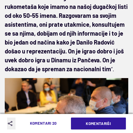
rukometaša koje imamo na našoj dugačkoj listi
od oko 50-55 imena. Razgovaram sa svojim
asistentima, oni prate utakmice, konsultujem
se sa njima, dobijam od njih informacije i to je
bio jedan od načina kako je Danilo Radović
došao u reprezentaciju. On je igrao dobro i još
uvek dobro igra u Dinamu iz Pančeva. On je
dokazao da je spreman za nacionalni tim
“.
KOMENTARI 20
KOMENTARIŠI