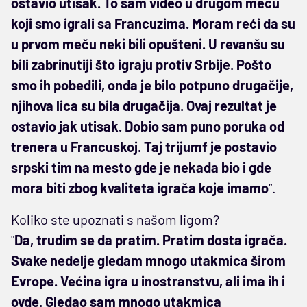
ostavio utisak. To sam video u drugom meču
koji smo igrali sa Francuzima. Moram reći da su
u prvom meču neki bili opušteni. U revanšu su
bili zabrinutiji što igraju protiv Srbije. Pošto
smo ih pobedili, onda je bilo potpuno drugačije,
njihova lica su bila drugačija. Ovaj rezultat je
ostavio jak utisak. Dobio sam puno poruka od
trenera u Francuskoj. Taj trijumf je postavio
srpski tim na mesto gde je nekada bio i gde
mora biti zbog kvaliteta igrača koje imamo
“.
Koliko ste upoznati s našom ligom?
"
Da, trudim se da pratim. Pratim dosta igrača.
Svake nedelje gledam mnogo utakmica širom
Evrope. Većina igra u inostranstvu, ali ima ih i
ovde. Gledao sam mnogo utakmica