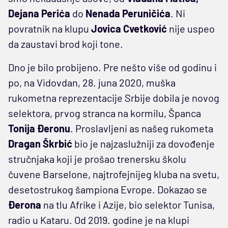
Dejana Perića
do
Nenada Peruničića
. Ni
povratnik na klupu
Jovica Cvetković
nije uspeo
da zaustavi brod koji tone.
Dno je bilo probijeno. Pre nešto više od godinu i
po, na Vidovdan, 28. juna 2020, muška
rukometna reprezentacije Srbije dobila je novog
selektora, prvog stranca na kormilu, Španca
Tonija Đeronu
. Proslavljeni as našeg rukometa
Dragan Škrbić
bio je najzaslužniji za dovođenje
stručnjaka koji je prošao trenersku školu
čuvene Barselone, najtrofejnijeg kluba na svetu,
desetostrukog šampiona Evrope. Dokazao se
Đerona
na tlu Afrike i Azije, bio selektor Tunisa,
radio u Kataru. Od 2019. godine je na klupi