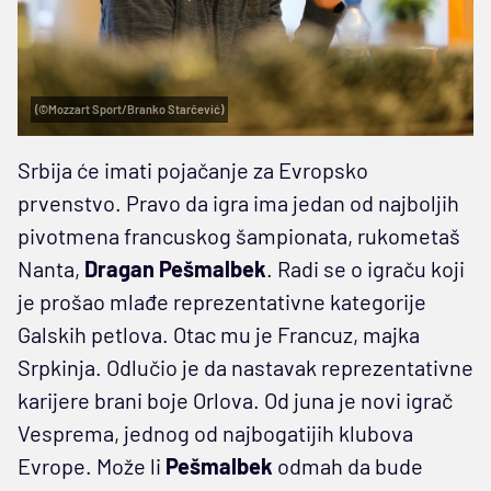
(©Mozzart Sport/Branko Starčević)
Srbija će imati pojačanje za Evropsko
prvenstvo. Pravo da igra ima jedan od najboljih
pivotmena francuskog šampionata, rukometaš
Nanta,
Dragan Pešmalbek
. Radi se o igraču koji
je prošao mlađe reprezentativne kategorije
Galskih petlova. Otac mu je Francuz, majka
Srpkinja. Odlučio je da nastavak reprezentativne
karijere brani boje Orlova. Od juna je novi igrač
Vesprema, jednog od najbogatijih klubova
Evrope. Može li
Pešmalbek
odmah da bude