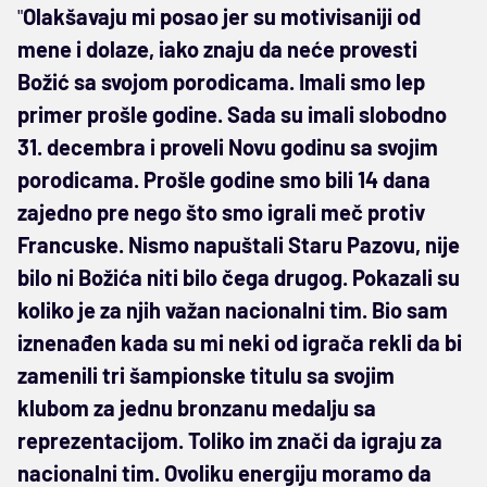
"
Olakšavaju mi posao jer su motivisaniji od
mene i dolaze, iako znaju da neće provesti
Božić sa svojom porodicama. Imali smo lep
primer prošle godine. Sada su imali slobodno
31. decembra i proveli Novu godinu sa svojim
porodicama. Prošle godine smo bili 14 dana
zajedno pre nego što smo igrali meč protiv
Francuske. Nismo napuštali Staru Pazovu, nije
bilo ni Božića niti bilo čega drugog. Pokazali su
koliko je za njih važan nacionalni tim. Bio sam
iznenađen kada su mi neki od igrača rekli da bi
zamenili tri šampionske titulu sa svojim
klubom za jednu bronzanu medalju sa
reprezentacijom. Toliko im znači da igraju za
nacionalni tim. Ovoliku energiju moramo da