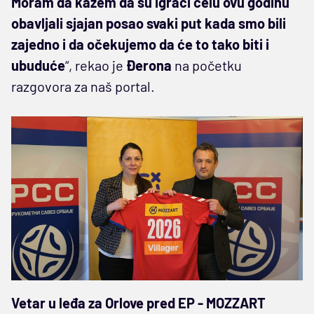
Moram da kažem da su igrači celu ovu godinu
obavljali sjajan posao svaki put kada smo bili
zajedno i da očekujemo da će to tako biti i
ubuduće
“, rekao je
Đerona
na početku
razgovora za naš portal.
Vetar u leđa za Orlove pred EP - MOZZART