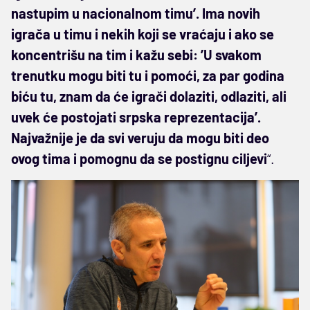
nastupim u nacionalnom timu’. Ima novih
igrača u timu i nekih koji se vraćaju i ako se
koncentrišu na tim i kažu sebi: ’U svakom
trenutku mogu biti tu i pomoći, za par godina
biću tu, znam da će igrači dolaziti, odlaziti, ali
uvek će postojati srpska reprezentacija’.
Najvažnije je da svi veruju da mogu biti deo
ovog tima i pomognu da se postignu ciljevi
“.