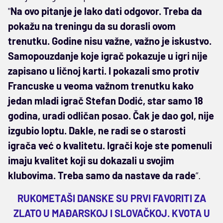
"
Na ovo pitanje je lako dati odgovor. Treba da
pokažu na treningu da su dorasli ovom
trenutku. Godine nisu važne, važno je iskustvo.
Samopouzdanje koje igrač pokazuje u igri nije
zapisano u ličnoj karti. I pokazali smo protiv
Francuske u veoma važnom trenutku kako
jedan mladi igrač Stefan Dodić, star samo 18
godina, uradi odličan posao. Čak je dao gol, nije
izgubio loptu. Dakle, ne radi se o starosti
igrača već o kvalitetu. Igrači koje ste pomenuli
imaju kvalitet koji su dokazali u svojim
klubovima. Treba samo da nastave da rade
“.
RUKOMETAŠI DANSKE SU PRVI FAVORITI ZA
ZLATO U MAĐARSKOJ I SLOVAČKOJ. KVOTA U