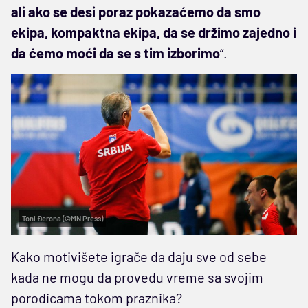
ali ako se desi poraz pokazaćemo da smo
ekipa, kompaktna ekipa, da se držimo zajedno i
da ćemo moći da se s tim izborimo
“.
Toni Đerona (©MN Press)
Kako motivišete igrače da daju sve od sebe
kada ne mogu da provedu vreme sa svojim
porodicama tokom praznika?