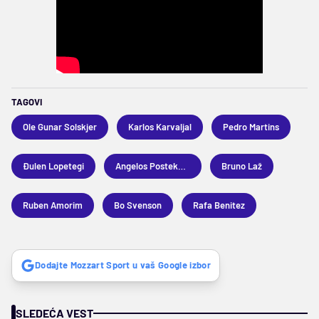
TAGOVI
Ole Gunar Solskjer
Karlos Karvaljal
Pedro Martins
Đulen Lopetegi
Angelos Postekoglu
Bruno Laž
Ruben Amorim
Bo Svenson
Rafa Benitez
Dodajte Mozzart Sport u vaš Google izbor
SLEDEĆA VEST