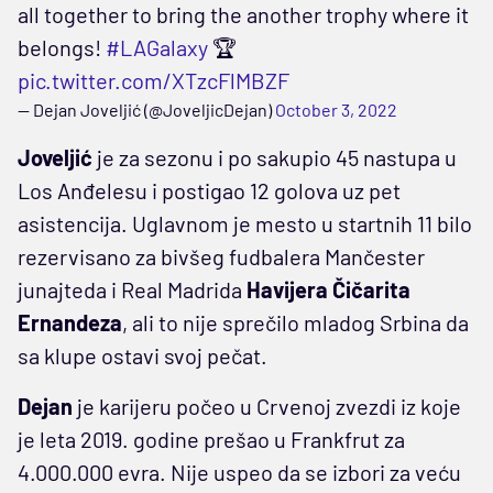
all together to bring the another trophy where it
belongs!
#LAGalaxy
🏆
pic.twitter.com/XTzcFlMBZF
— Dejan Joveljić (@JoveljicDejan)
October 3, 2022
Joveljić
je za sezonu i po sakupio 45 nastupa u
Los Anđelesu i postigao 12 golova uz pet
asistencija. Uglavnom je mesto u startnih 11 bilo
rezervisano za bivšeg fudbalera Mančester
junajteda i Real Madrida
Havijera Čičarita
Ernandeza
, ali to nije sprečilo mladog Srbina da
sa klupe ostavi svoj pečat.
Dejan
je karijeru počeo u Crvenoj zvezdi iz koje
je leta 2019. godine prešao u Frankfrut za
4.000.000 evra. Nije uspeo da se izbori za veću