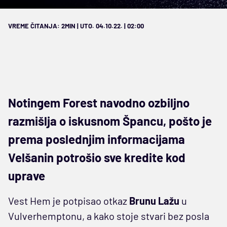
VREME ČITANJA: 2MIN | UTO. 04.10.22. | 02:00
Notingem Forest navodno ozbiljno
razmišlja o iskusnom Špancu, pošto je
prema poslednjim informacijama
Velšanin potrošio sve kredite kod
uprave
Vest Hem je potpisao otkaz
Brunu
Lažu
u
Vulverhemptonu, a kako stoje stvari bez posla