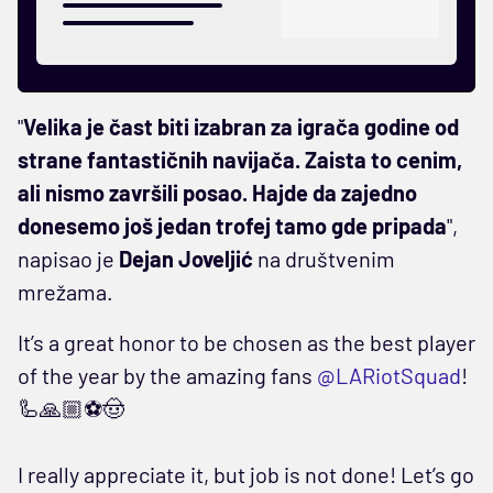
"
Velika je čast biti izabran za igrača godine od
strane fantastičnih navijača. Zaista to cenim,
ali nismo završili posao. Hajde da zajedno
donesemo još jedan trofej tamo gde pripada
",
napisao je
Dejan Joveljić
na društvenim
mrežama.
It’s a great honor to be chosen as the best player
of the year by the amazing fans
@LARiotSquad
!
🦾🙏🏼⚽️🤠
I really appreciate it, but job is not done! Let’s go