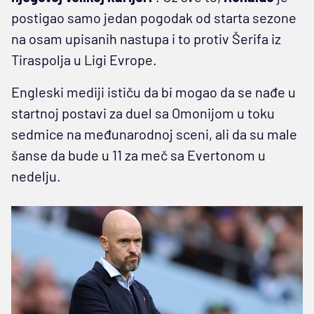
postigao samo jedan pogodak od starta sezone
na osam upisanih nastupa i to protiv Šerifa iz
Tiraspolja u Ligi Evrope.
Engleski mediji ističu da bi mogao da se nađe u
startnoj postavi za duel sa Omonijom u toku
sedmice na međunarodnoj sceni, ali da su male
šanse da bude u 11 za meč sa Evertonom u
nedelju.