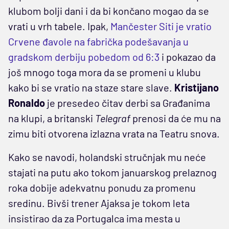
klubom bolji dani i da bi končano mogao da se
vrati u vrh tabele. Ipak,
Mančester Siti je vratio
Crvene đavole na fabrička podešavanja u
gradskom derbiju pobedom od 6:3
i pokazao da
još mnogo toga mora da se promeni u klubu
kako bi se vratio na staze stare slave.
Kristijano
Ronaldo
je presedeo čitav derbi sa Građanima
na klupi, a britanski
Telegraf
prenosi da će mu na
zimu biti otvorena izlazna vrata na Teatru snova.
Kako se navodi, holandski stručnjak mu neće
stajati na putu ako tokom januarskog prelaznog
roka dobije adekvatnu ponudu za promenu
sredinu. Bivši trener Ajaksa je tokom leta
insistirao da za Portugalca ima mesta u