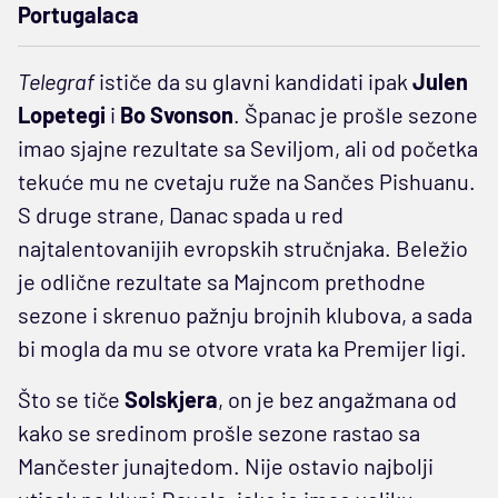
Portugalaca
Telegraf
ističe da su glavni kandidati ipak
Julen
Lopetegi
i
Bo
Svonson
. Španac je prošle sezone
imao sjajne rezultate sa Seviljom, ali od početka
tekuće mu ne cvetaju ruže na Sančes Pishuanu.
S druge strane, Danac spada u red
najtalentovanijih evropskih stručnjaka. Beležio
je odlične rezultate sa Majncom prethodne
sezone i skrenuo pažnju brojnih klubova, a sada
bi mogla da mu se otvore vrata ka Premijer ligi.
Što se tiče
Solskjera
, on je bez angažmana od
kako se sredinom prošle sezone rastao sa
Mančester junajtedom. Nije ostavio najbolji