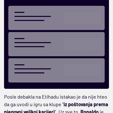
Posle debakla na Etihadu istakao je da nije hteo
da ga uvodi u igru sa klupe "
iz poštovanja prema
njegovoj velikoj karijeri
". Uz sve to,
Ronaldo
je