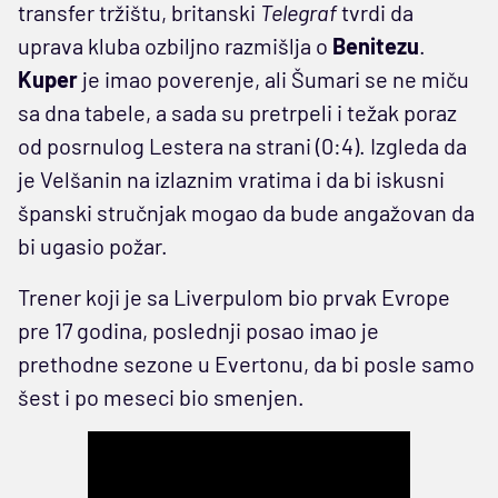
transfer tržištu, britanski
Telegraf
tvrdi da
uprava kluba ozbiljno razmišlja o
Benitezu
.
Kuper
je imao poverenje, ali Šumari se ne miču
sa dna tabele, a sada su pretrpeli i težak poraz
od posrnulog Lestera na strani (0:4). Izgleda da
je Velšanin na izlaznim vratima i da bi iskusni
španski stručnjak mogao da bude angažovan da
bi ugasio požar.
Trener koji je sa Liverpulom bio prvak Evrope
pre 17 godina, poslednji posao imao je
prethodne sezone u Evertonu, da bi posle samo
šest i po meseci bio smenjen.