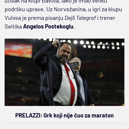
utisak na klupi Đavola, iako je imao veliku
podršku uprave. Uz Norvežanina, u igri za klupu
Vulvsa je prema pisanju
Dejli Telegraf
i trener
Seltika
Angelos Postekoglu
.
PRELAZZI: Grk koji nije čuo za maraton