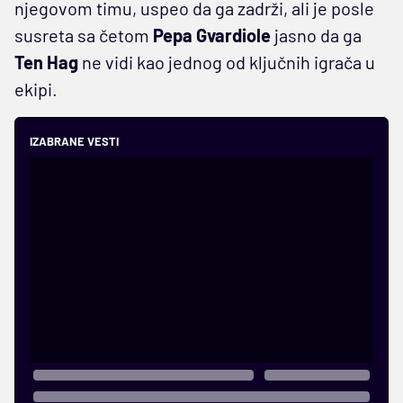
njegovom timu, uspeo da ga zadrži, ali je posle
susreta sa četom
Pepa Gvardiole
jasno da ga
Ten Hag
ne vidi kao jednog od ključnih igrača u
ekipi.
IZABRANE VESTI