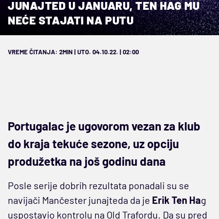
JUNAJTED U JANUARU, TEN HAG MU
NEĆE STAJATI NA PUTU
VREME ČITANJA: 2MIN | UTO. 04.10.22. | 02:00
Portugalac je ugovorom vezan za klub
do kraja tekuće sezone, uz opciju
produžetka na još godinu dana
Posle serije dobrih rezultata ponadali su se
navijači Mančester junajteda da je
Erik Ten Ha
g
uspostavio kontrolu na Old Trafordu. Da su pred