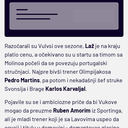
Razočarali su Vulvsi ove sezone,
Laž
je na kraju
platio cenu, a očekivano su u startu sa timom sa
Molinoa počeli da se povezuju portugalski
stručnjaci. Najpre bivši trener Olimpijakosa
Pedro Martins
, pa potom i nekadašnji šef struke
Svonsija i Brage
Karlos Karvaljal
.
Pojavile su se i ambiciozne priče da bi Vukove
mogao da preuzme
Ruben
Amorim
iz Sportinga,
ali je mladi trener koji je sa Lavovima uspeo da
osvoji i titulu u domovini - demantovao glasine.