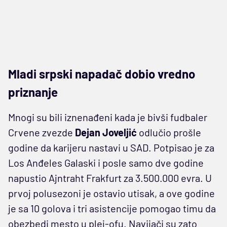
Mladi srpski napadač dobio vredno
priznanje
Mnogi su bili iznenađeni kada je bivši fudbaler
Crvene zvezde
Dejan Joveljić
odlučio prošle
godine da karijeru nastavi u SAD. Potpisao je za
Los Anđeles Galaski i posle samo dve godine
napustio Ajntraht Frakfurt za 3.500.000 evra. U
prvoj polusezoni je ostavio utisak, a ove godine
je sa 10 golova i tri asistencije pomogao timu da
obezbedi mesto u plej-ofu. Navijači su zato