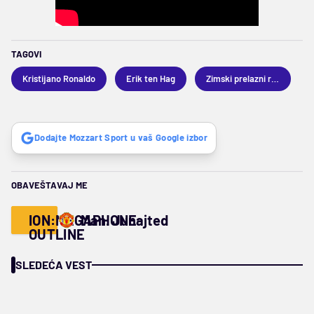
TAGOVI
Kristijano Ronaldo
Erik ten Hag
Zimski prelazni rok 2023
Dodajte Mozzart Sport u vaš Google izbor
OBAVEŠTAVAJ ME
ION:MEGAPHONE-
Man. Junajted
OUTLINE
SLEDEĆA VEST