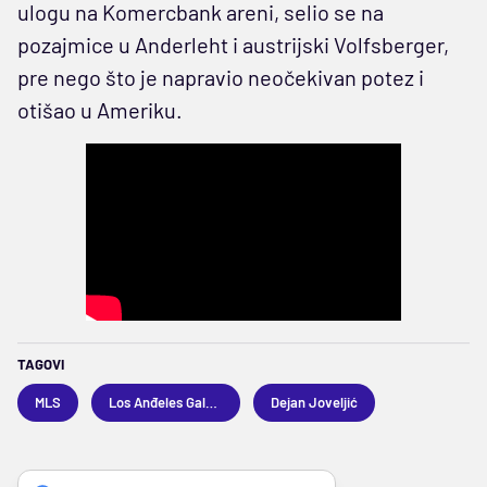
ulogu na Komercbank areni, selio se na
pozajmice u Anderleht i austrijski Volfsberger,
pre nego što je napravio neočekivan potez i
otišao u Ameriku.
TAGOVI
MLS
Los Anđeles Galaksi
Dejan Joveljić