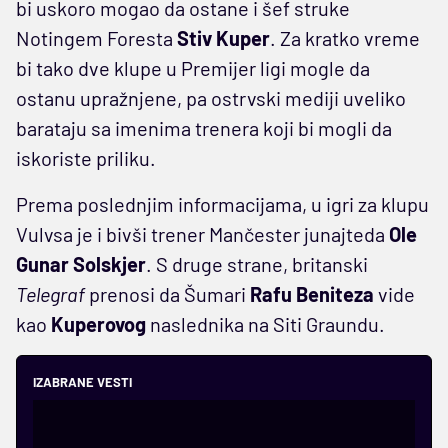
bi uskoro mogao da ostane i šef struke
Notingem Foresta
Stiv
Kuper
. Za kratko vreme
bi tako dve klupe u Premijer ligi mogle da
ostanu upražnjene, pa ostrvski mediji uveliko
barataju sa imenima trenera koji bi mogli da
iskoriste priliku.
Prema poslednjim informacijama, u igri za klupu
Vulvsa je i bivši trener Mančester junajteda
Ole
Gunar
Solskjer
. S druge strane, britanski
Telegraf
prenosi da Šumari
Rafu Beniteza
vide
kao
Kuperovog
naslednika na Siti Graundu.
IZABRANE VESTI