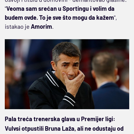
"
Veoma sam srećan u Sportingu i volim da
budem ovde. To je sve što mogu da kažem
",
istakao je
Amorim
.
Pala treća trenerska glava u Premijer ligi:
Vulvsi otpustili Bruna Laža, ali ne odustaju od