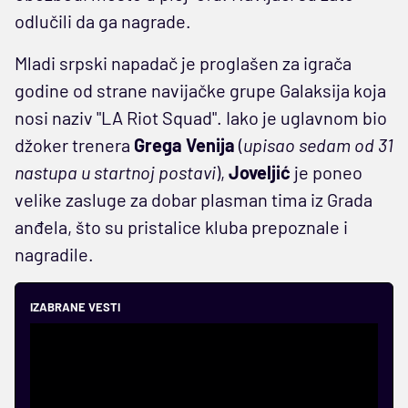
odlučili da ga nagrade.
Mladi srpski napadač je proglašen za igrača
godine od strane navijačke grupe Galaksija koja
nosi naziv "LA Riot Squad". Iako je uglavnom bio
džoker trenera
Grega Venija
(
upisao sedam od 31
nastupa u startnoj postavi
),
Joveljić
je poneo
velike zasluge za dobar plasman tima iz Grada
anđela, što su pristalice kluba prepoznale i
nagradile.
IZABRANE VESTI