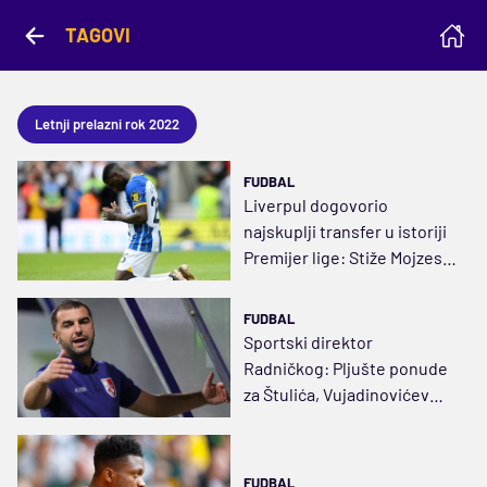
TAGOVI
Letnji prelazni rok 2022
FUDBAL
Liverpul dogovorio
najskuplji transfer u istoriji
Premijer lige: Stiže Mojzes
Kaisedo za 127.000.000 evra
FUDBAL
Sportski direktor
Radničkog: Pljušte ponude
za Štulića, Vujadinovićev
odlazak bio nenadoknadiv
FUDBAL