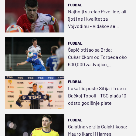
FUDBAL
Najbolji strelac Prve lige, ali
(još) ne i kvalitet za
Vojvodinu - Vidakov se
vratio u Mladost GAT
FUDBAL
Šapić otišao sa Brda:
Čukaričkom od Torpeda oko
600.000 za dvojicu
defanzivca, ovog leta
prihod od 3.000.000
FUDBAL
Luka Ilić posle Sitija i Troe u
Bačkoj Topoli – TSC plaća 10
odsto godišnje plate
FUDBAL
Galatina verzija Galaktikosa:
Mauro Ikardi i Hames