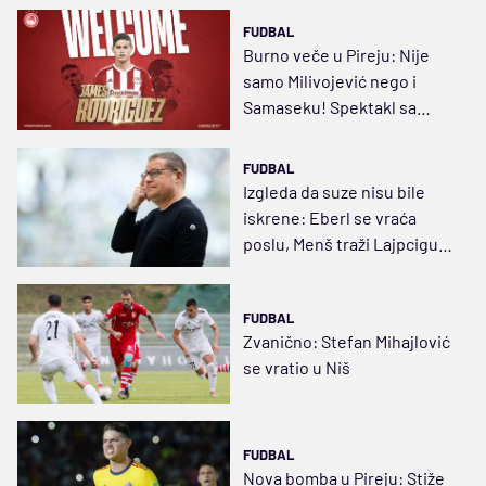
FUDBAL
Burno veče u Pireju: Nije
samo Milivojević nego i
Samaseku! Spektakl sa
Hamesom, radi se na još dva
potpisa
FUDBAL
Izgleda da suze nisu bile
iskrene: Eberl se vraća
poslu, Menš traži Lajpcigu
5.000.000 evra
FUDBAL
Zvanično: Stefan Mihajlović
se vratio u Niš
FUDBAL
Nova bomba u Pireju: Stiže