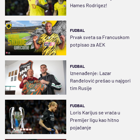
Hames Rodrigez!
FUDBAL
Prvak sveta sa Francuskom
potpisao za AEK
FUDBAL
Iznenađenje: Lazar
Ranđelović prešao u najgori
tim Rusije
FUDBAL
Loris Karijus se vraća u
Premijer ligu kao hitno
pojačanje