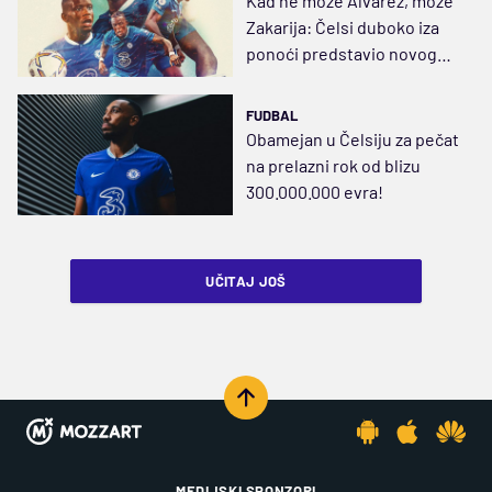
Kad ne može Alvarez, može
Zakarija: Čelsi duboko iza
ponoći predstavio novog
vezistu
FUDBAL
Obamejan u Čelsiju za pečat
na prelazni rok od blizu
300.000.000 evra!
UČITAJ JOŠ
MEDIJSKI SPONZORI