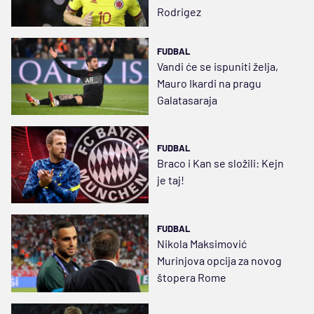
Rodrigez
FUDBAL
Vandi će se ispuniti želja,
Mauro Ikardi na pragu
Galatasaraja
FUDBAL
Braco i Kan se složili: Kejn
je taj!
FUDBAL
Nikola Maksimović
Murinjova opcija za novog
štopera Rome