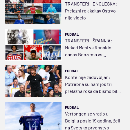
TRANSFERI - ENGLESKA:
Prelazni rok kakav Ostrvo
nije videlo
FUDBAL
TRANSFERI - ŠPANIJA:
Nekad Mesi vs Ronaldo,
danas Benzema vs
Levandovski
FUDBAL
Konte nije zadovoljan:
Potrebna su nam još tri
prelazna roka da bismo bili
konkurentni sa najboljima
FUDBAL
Vertongen se vratio u
Belgiju posle 19 godina, želi
na Svetsko prvenstvo