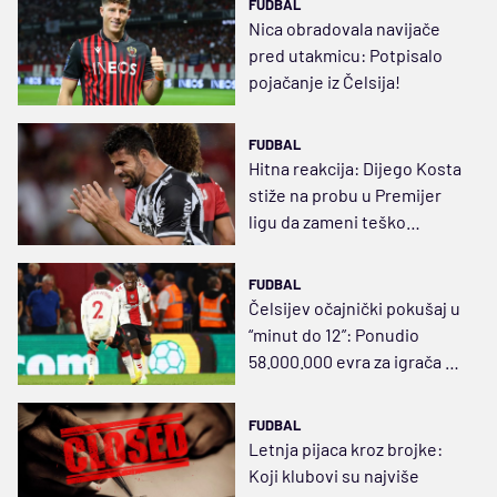
FUDBAL
Nica obradovala navijače
pred utakmicu: Potpisalo
pojačanje iz Čelsija!
FUDBAL
Hitna reakcija: Dijego Kosta
stiže na probu u Premijer
ligu da zameni teško
povređeno pojačanje
FUDBAL
Čelsijev očajnički pokušaj u
“minut do 12”: Ponudio
58.000.000 evra za igrača sa
420 minuta u Premijer ligi
FUDBAL
Letnja pijaca kroz brojke:
Koji klubovi su najviše