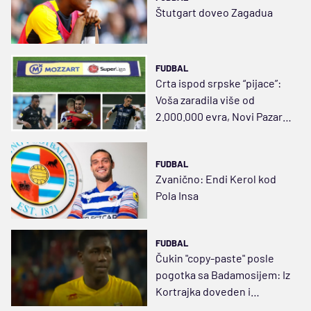
Štutgart doveo Zagadua
FUDBAL
Crta ispod srpske “pijace”:
Voša zaradila više od
2.000.000 evra, Novi Pazar
bez dinara ulaganja do vrha
tabele
FUDBAL
Zvanično: Endi Kerol kod
Pola Insa
FUDBAL
Čukin "copy-paste" posle
pogotka sa Badamosijem: Iz
Kortrajka doveden i
defanzivni vezni