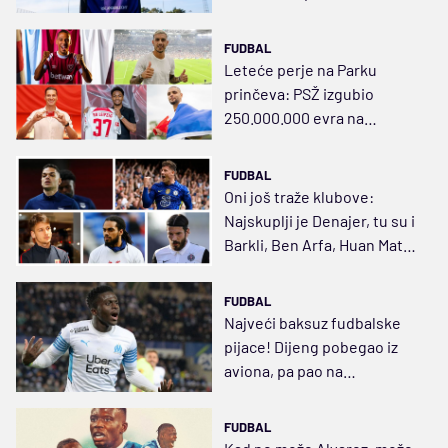
FUDBAL
Leteće perje na Parku
prinčeva: PSŽ izgubio
250.000.000 evra na
precrtanim igračima
FUDBAL
Oni još traže klubove:
Najskuplji je Denajer, tu su i
Barkli, Ben Arfa, Huan Mata,
pa Radoja, Jojić, Suma,
Vuković…
FUDBAL
Najveći baksuz fudbalske
pijace! Dijeng pobegao iz
aviona, pa pao na
pregledima, Lids grmi:
Prevareni smo
FUDBAL