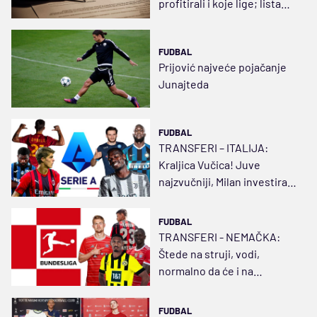
profitirali i koje lige; lista
najvećih potrošača,
najskuplji Srbi...
FUDBAL
Prijović najveće pojačanje
Junajteda
FUDBAL
TRANSFERI – ITALIJA:
Kraljica Vučica! Juve
najzvučniji, Milan investirao,
Inter sabotiran, Sampdorija
najgora
FUDBAL
TRANSFERI - NEMAČKA:
Štede na struji, vodi,
normalno da će i na
pojačanjima... Može i jeftino
da bude valjano
FUDBAL