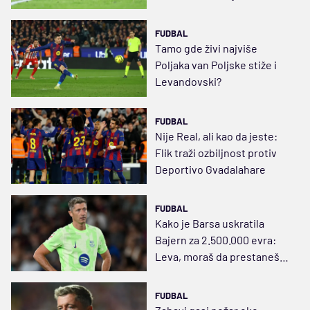
FUDBAL
Tamo gde živi najviše
Poljaka van Poljske stiže i
Levandovski?
FUDBAL
Nije Real, ali kao da jeste:
Flik traži ozbiljnost protiv
Deportivo Gvadalahare
FUDBAL
Kako je Barsa uskratila
Bajern za 2.500.000 evra:
Leva, moraš da prestaneš
da daješ golove…
FUDBAL