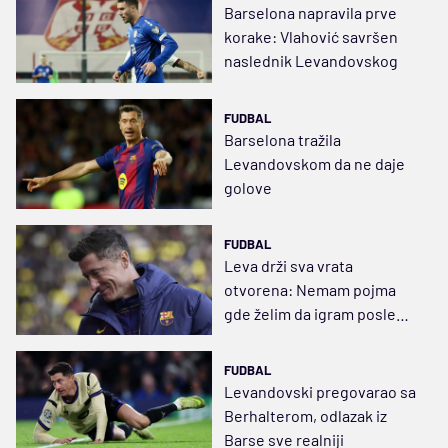
Barselona napravila prve
korake: Vlahović savršen
naslednik Levandovskog
FUDBAL
Barselona tražila
Levandovskom da ne daje
golove
FUDBAL
Leva drži sva vrata
otvorena: Nemam pojma
gde želim da igram posle
leta
FUDBAL
Levandovski pregovarao sa
Berhalterom, odlazak iz
Barse sve realniji