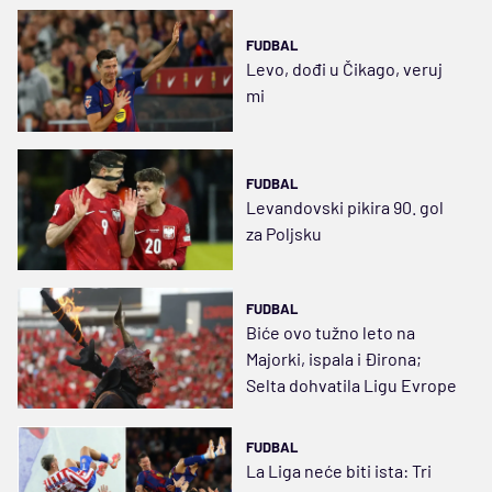
FUDBAL
Levo, dođi u Čikago, veruj
mi
FUDBAL
Levandovski pikira 90. gol
za Poljsku
FUDBAL
Biće ovo tužno leto na
Majorki, ispala i Đirona;
Selta dohvatila Ligu Evrope
FUDBAL
La Liga neće biti ista: Tri