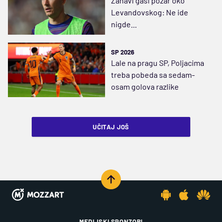
Zahavi gasi požar oko
Levandovskog: Ne ide
nigde...
SP 2026
Lale na pragu SP, Poljacima
treba pobeda sa sedam-
osam golova razlike
UČITAJ JOŠ
MEDIJSKI SPONZORI