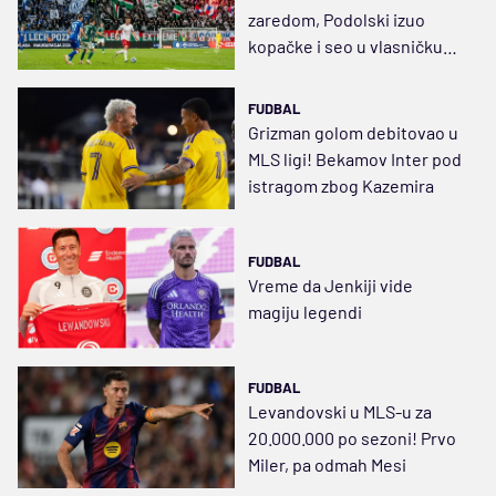
zaredom, Podolski izuo
kopačke i seo u vlasničku
fotelju Gornjika
FUDBAL
Grizman golom debitovao u
MLS ligi! Bekamov Inter pod
istragom zbog Kazemira
FUDBAL
Vreme da Jenkiji vide
magiju legendi
FUDBAL
Levandovski u MLS-u za
20.000.000 po sezoni! Prvo
Miler, pa odmah Mesi