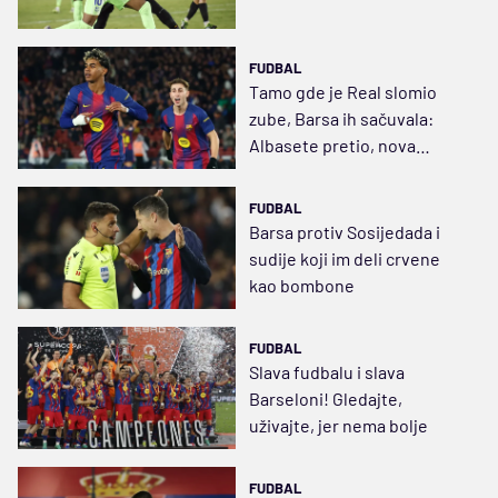
FUDBAL
Tamo gde je Real slomio
zube, Barsa ih sačuvala:
Albasete pretio, nova
senzacija izostala
FUDBAL
Barsa protiv Sosijedada i
sudije koji im deli crvene
kao bombone
FUDBAL
Slava fudbalu i slava
Barseloni! Gledajte,
uživajte, jer nema bolje
FUDBAL