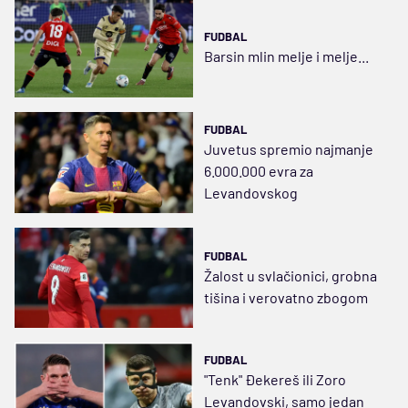
FUDBAL
Barsin mlin melje i melje...
FUDBAL
Juvetus spremio najmanje
6.000.000 evra za
Levandovskog
FUDBAL
Žalost u svlačionici, grobna
tišina i verovatno zbogom
FUDBAL
"Tenk" Đekereš ili Zoro
Levandovski, samo jedan