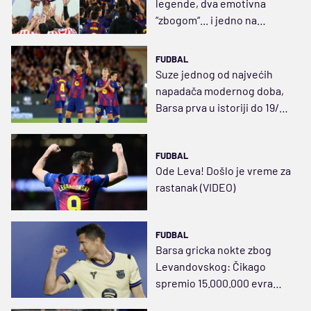
legende, dva emotivna
“zbogom“... i jedno na
čekanju
FUDBAL
Suze jednog od najvećih
napadača modernog doba,
Barsa prva u istoriji do 19/19
na domaćem terenu
FUDBAL
Ode Leva! Došlo je vreme za
rastanak (VIDEO)
FUDBAL
Barsa gricka nokte zbog
Levandovskog: Čikago
spremio 15.000.000 evra
bruto, sve zavisi od Flika