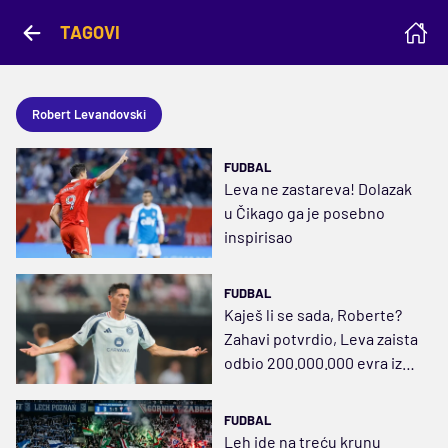
TAGOVI
Robert Levandovski
FUDBAL
Leva ne zastareva! Dolazak
u Čikago ga je posebno
inspirisao
FUDBAL
Kaješ li se sada, Roberte?
Zahavi potvrdio, Leva zaista
odbio 200.000.000 evra iz
Arabije
FUDBAL
Leh ide na treću krunu