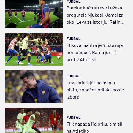
FUDBAL
Barsina kuća strave i užasa
progutala Njukasl: Jamal za
oko, Leva za istoriju, Rafinja
za sve
FUDBAL
Flikova mantra je "ništa nije
nemoguće", Barsa juri -4
protiv Atletika
FUDBAL
Leva pristaje i na manju
platu, konačna odluka posle
izbora
FUDBAL
Flik napada Majorku, a misli
na Atletiko