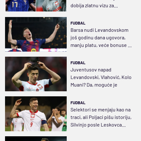
dobija zlatnu vizu za
Mundijal
FUDBAL
Barsa nudi Levandovskom
još godinu dana ugovora,
manju platu, veće bonuse i
ulogu džokera
FUDBAL
Juventusov napad
Levandovski, Vlahović, Kolo
Muani? Da, moguće je
FUDBAL
Selektori se menjaju kao na
traci, ali Poljaci pišu istoriju,
Silvinjo posle Leskovca
postao heroj