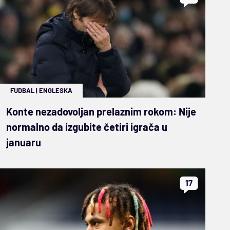
FUDBAL
|
ENGLESKA
Konte nezadovoljan prelaznim rokom: Nije
normalno da izgubite četiri igrača u
januaru
17