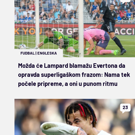
FUDBAL
|
ENGLESKA
Možda će Lampard blamažu Evertona da
opravda superligaškom frazom: Nama tek
počele pripreme, a oni u punom ritmu
23