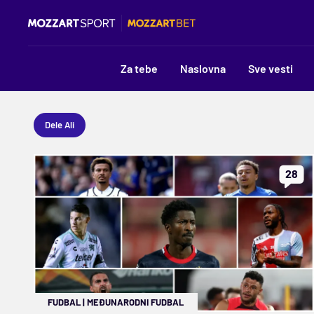
Za tebe
Naslovna
Sve vesti
Dele Ali
28
FUDBAL
|
MEĐUNARODNI FUDBAL