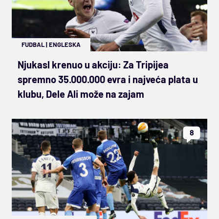
FUDBAL
|
ENGLESKA
Njukasl krenuo u akciju: Za Tripijea
spremno 35.000.000 evra i najveća plata u
klubu, Dele Ali može na zajam
8