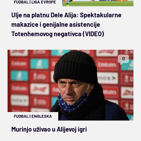
FUDBAL
|
LIGA EVROPE
Ulje na platnu Dele Alija: Spektakularne
makazice i genijalne asistencije
Totenhemovog negativca (VIDEO)
0
FUDBAL
|
ENGLESKA
Murinjo uživao u Alijevoj igri