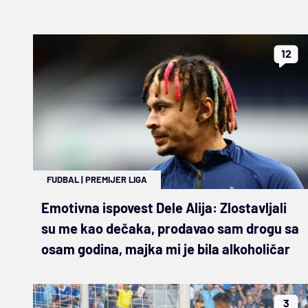
12
FUDBAL
|
PREMIJER LIGA
Emotivna ispovest Dele Alija: Zlostavljali
su me kao dečaka, prodavao sam drogu sa
osam godina, majka mi je bila alkoholičar
3