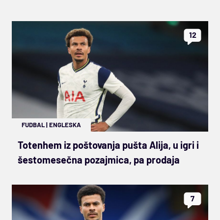
12
FUDBAL
|
ENGLESKA
Totenhem iz poštovanja pušta Alija, u igri i
šestomesečna pozajmica, pa prodaja
7