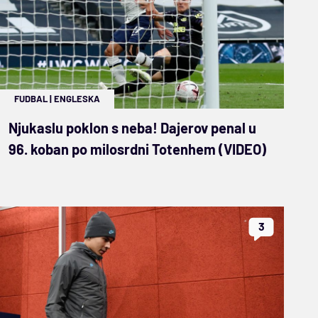
FUDBAL
|
ENGLESKA
Njukaslu poklon s neba! Dajerov penal u
96. koban po milosrdni Totenhem (VIDEO)
3