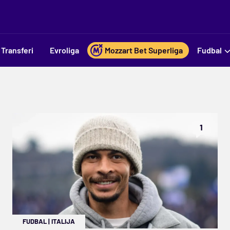
Transferi
Evroliga
Mozzart Bet Superliga
Fudbal
1
FUDBAL
|
ITALIJA