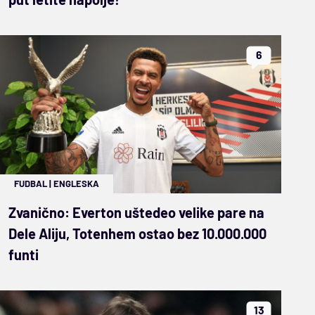
6
FUDBAL
|
ENGLESKA
Zvanično: Everton uštedeo velike pare na
Dele Aliju, Totenhem ostao bez 10.000.000
funti
13