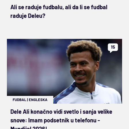
Ali se raduje fudbalu, ali da li se fudbal
raduje Deleu?
15
FUDBAL
|
ENGLESKA
Dele Ali konačno vidi svetlo i sanja velike
snove: Imam podsetnik u telefonu -
Mundijal 2026!