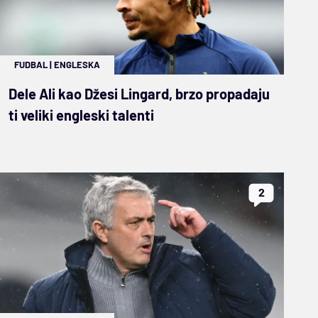
FUDBAL
|
ENGLESKA
Dele Ali kao Džesi Lingard, brzo propadaju
ti veliki engleski talenti
2