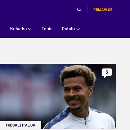
PRIJAVI SE
Košarka
Tenis
Ostalo
3
FUDBAL
|
ITALIJA