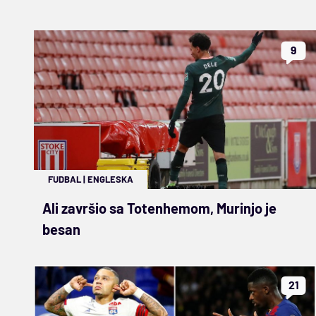
9
FUDBAL
|
ENGLESKA
Ali završio sa Totenhemom, Murinjo je
besan
21