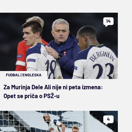
14
FUDBAL
|
ENGLESKA
Za Murinja Dele Ali nije ni peta izmena:
Opet se priča o PSŽ-u
4