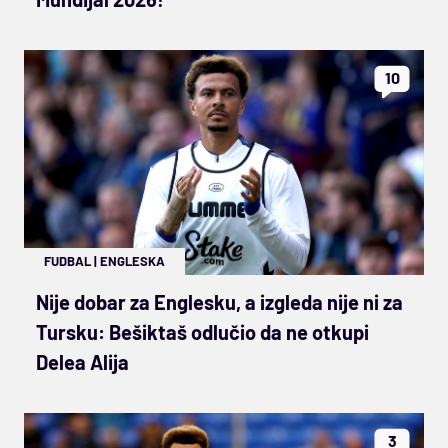
10
FUDBAL
|
ENGLESKA
Nije dobar za Englesku, a izgleda nije ni za
Tursku: Bešiktaš odlučio da ne otkupi
Delea Alija
3