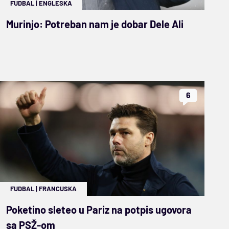
FUDBAL
|
ENGLESKA
Murinjo: Potreban nam je dobar Dele Ali
6
FUDBAL
|
FRANCUSKA
Poketino sleteo u Pariz na potpis ugovora
sa PSŽ-om