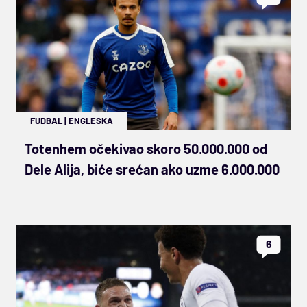
FUDBAL
|
ENGLESKA
Totenhem očekivao skoro 50.000.000 od
Dele Alija, biće srećan ako uzme 6.000.000
6