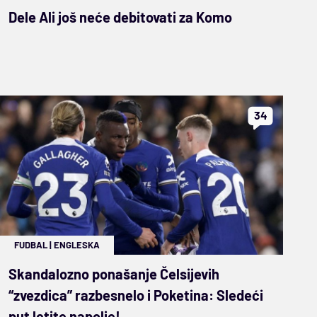
Dele Ali još neće debitovati za Komo
34
FUDBAL
|
ENGLESKA
Skandalozno ponašanje Čelsijevih
“zvezdica” razbesnelo i Poketina: Sledeći
put letite napolje!