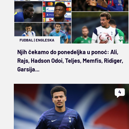
FUDBAL
|
ENGLESKA
Njih čekamo do ponedeljka u ponoć: Ali,
Rajs, Hadson Odoi, Teljes, Memfis, Ridiger,
Garsija...
4