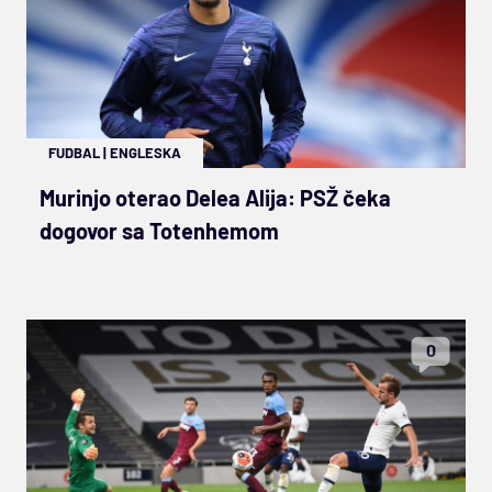
FUDBAL
|
ENGLESKA
Murinjo oterao Delea Alija: PSŽ čeka
dogovor sa Totenhemom
0