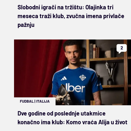
Slobodni igrači na tržištu: Olajinka tri
meseca traži klub, zvučna imena privlače
pažnju
2
FUDBAL
|
ITALIJA
Dve godine od poslednje utakmice
konačno ima klub: Komo vraća Alija u život