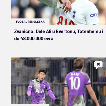
FUDBAL
|
ENGLESKA
Zvanično: Dele Ali u Evertonu, Totenhemu i
do 48.000.000 evra
16