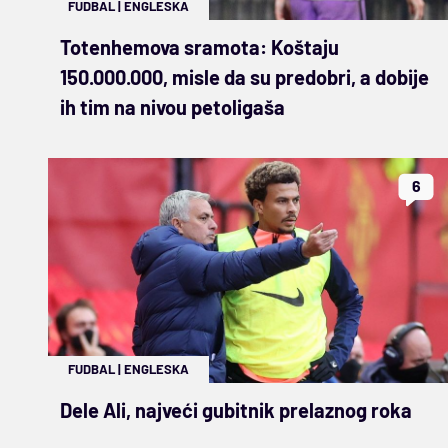
FUDBAL
|
ENGLESKA
Totenhemova sramota: Koštaju
150.000.000, misle da su predobri, a dobije
ih tim na nivou petoligaša
6
FUDBAL
|
ENGLESKA
Dele Ali, najveći gubitnik prelaznog roka