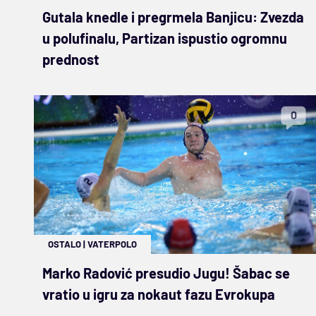
Gutala knedle i pregrmela Banjicu: Zvezda
u polufinalu, Partizan ispustio ogromnu
prednost
0
OSTALO
|
VATERPOLO
Marko Radović presudio Jugu! Šabac se
vratio u igru za nokaut fazu Evrokupa