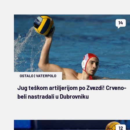
14
OSTALO
|
VATERPOLO
Jug teškom artiljerijom po Zvezdi! Crveno-
beli nastradali u Dubrovniku
12