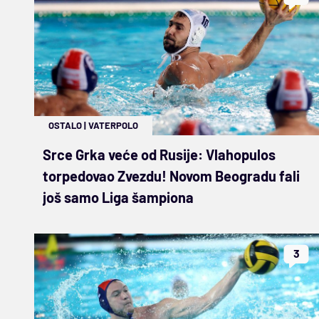
OSTALO
|
VATERPOLO
Srce Grka veće od Rusije: Vlahopulos
torpedovao Zvezdu! Novom Beogradu fali
još samo Liga šampiona
3