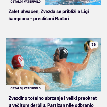
OSTALO
|
VATERPOLO
Zalet uhvaćen, Zvezda se približila Ligi
šampiona - preslišani Mađari
39
OSTALO
|
VATERPOLO
Zvezdino totalno ubrzanje i veliki preokret
u večitom derbiju, Partizan nije odbranio