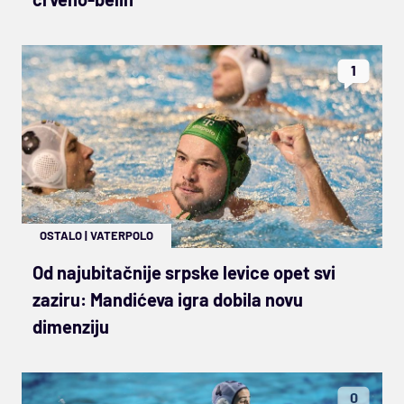
1
OSTALO
|
VATERPOLO
Od najubitačnije srpske levice opet svi
zaziru: Mandićeva igra dobila novu
dimenziju
0