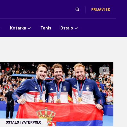
PRIJAVI SE
Košarka
Tenis
Ostalo
0
OSTALO
|
VATERPOLO