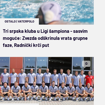
OSTALO
|
VATERPOLO
Tri srpska kluba u Ligi šampiona - sasvim
moguće: Zvezda odškrinula vrata grupne
faze, Radnički krči put
0