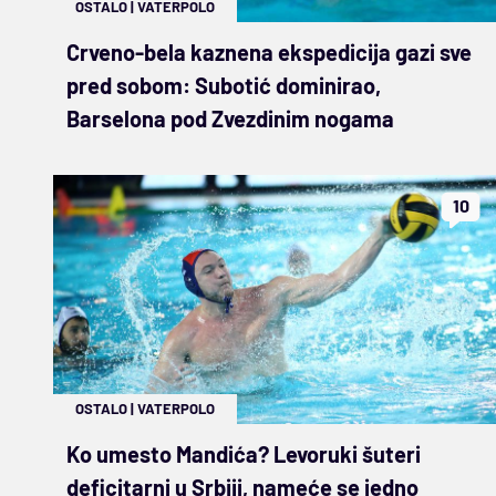
OSTALO
|
VATERPOLO
Crveno-bela kaznena ekspedicija gazi sve
pred sobom: Subotić dominirao,
Barselona pod Zvezdinim nogama
10
OSTALO
|
VATERPOLO
Ko umesto Mandića? Levoruki šuteri
deficitarni u Srbiji, nameće se jedno