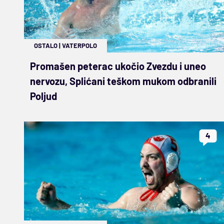
OSTALO
|
VATERPOLO
Promašen peterac ukočio Zvezdu i uneo
nervozu, Splićani teškom mukom odbranili
Poljud
4