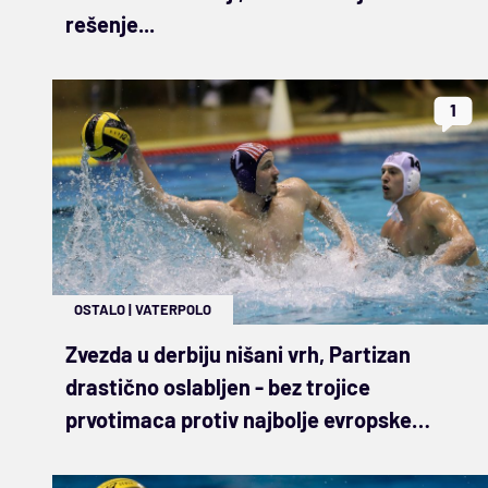
rešenje...
1
OSTALO
|
VATERPOLO
Zvezda u derbiju nišani vrh, Partizan
drastično oslabljen - bez trojice
prvotimaca protiv najbolje evropske
odbrane