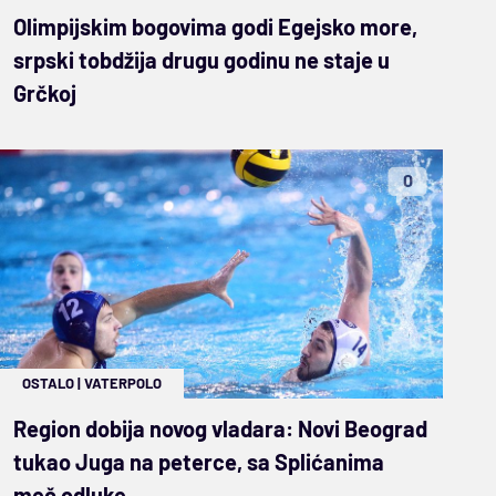
Olimpijskim bogovima godi Egejsko more,
srpski tobdžija drugu godinu ne staje u
Grčkoj
0
OSTALO
|
VATERPOLO
Region dobija novog vladara: Novi Beograd
tukao Juga na peterce, sa Splićanima
meč odluke