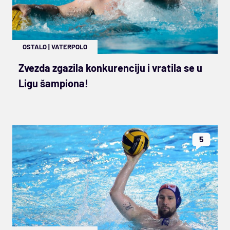
OSTALO
|
VATERPOLO
Zvezda zgazila konkurenciju i vratila se u
Ligu šampiona!
5