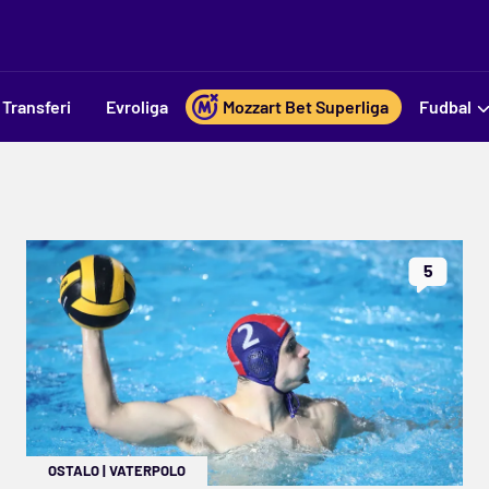
Transferi
Evroliga
Mozzart Bet Superliga
Fudbal
5
OSTALO
|
VATERPOLO