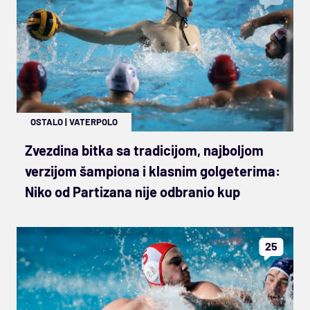
OSTALO
|
VATERPOLO
Zvezdina bitka sa tradicijom, najboljom
verzijom šampiona i klasnim golgeterima:
Niko od Partizana nije odbranio kup
25