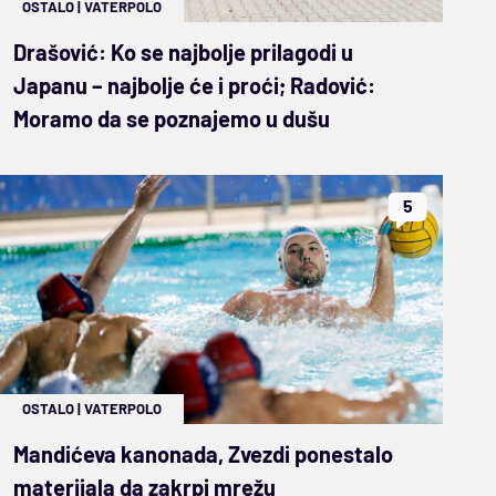
OSTALO
|
VATERPOLO
Drašović: Ko se najbolje prilagodi u
Japanu – najbolje će i proći; Radović:
Moramo da se poznajemo u dušu
5
OSTALO
|
VATERPOLO
Mandićeva kanonada, Zvezdi ponestalo
materijala da zakrpi mrežu