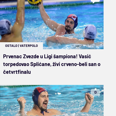
OSTALO
|
VATERPOLO
Prvenac Zvezde u Ligi šampiona! Vasić
torpedovao Splićane, živi crveno-beli san o
četvrtfinalu
0