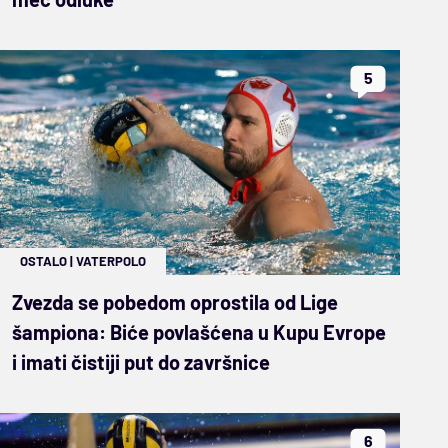
5
OSTALO
|
VATERPOLO
Zvezda se pobedom oprostila od Lige
šampiona: Biće povlašćena u Kupu Evrope
i imati čistiji put do završnice
6