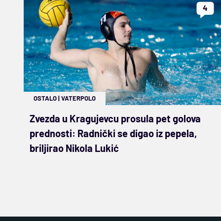
4
OSTALO
|
VATERPOLO
Zvezda u Kragujevcu prosula pet golova
prednosti: Radnički se digao iz pepela,
briljirao Nikola Lukić