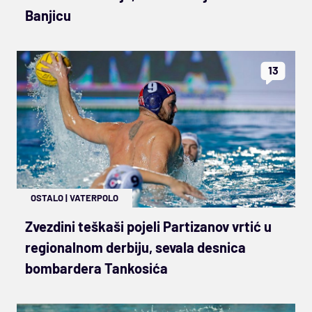
Banjicu
13
OSTALO
|
VATERPOLO
Zvezdini teškaši pojeli Partizanov vrtić u
regionalnom derbiju, sevala desnica
bombardera Tankosića