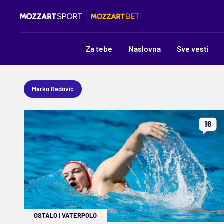
Za tebe
Naslovna
Sve vesti
Marko Radović
16
OSTALO
|
VATERPOLO