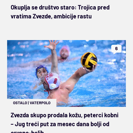
Okuplja se društvo staro: Trojica pred
vratima Zvezde, ambicije rastu
6
OSTALO
|
VATERPOLO
Zvezda skupo prodala kožu, peterci kobni
– Jug treći put za mesec dana bolji od
crveno-belih