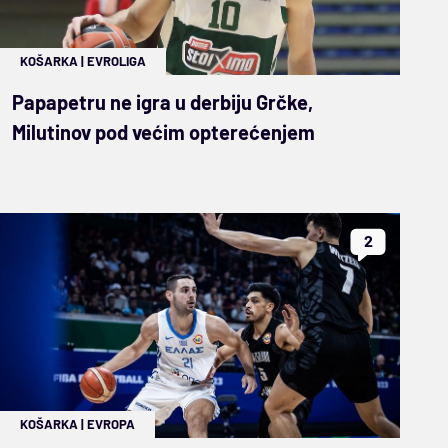
KOŠARKA
|
EVROLIGA
Papapetru ne igra u derbiju Grčke,
Milutinov pod većim opterećenjem
2
KOŠARKA
|
EVROPA