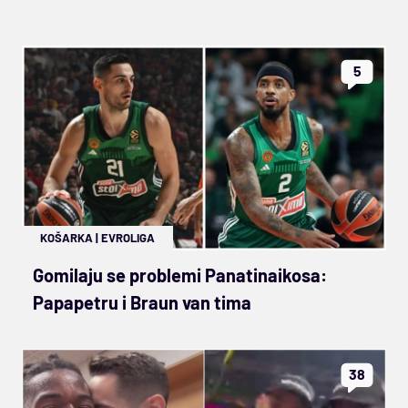
5
KOŠARKA
|
EVROLIGA
Gomilaju se problemi Panatinaikosa:
Papapetru i Braun van tima
38