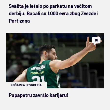
Svašta je letelo po parketu na večitom
derbiju: Bacali su 1.000 evra zbog Zvezde i
Partizana
16
KOŠARKA
|
EVROLIGA
Papapetru završio karijeru!