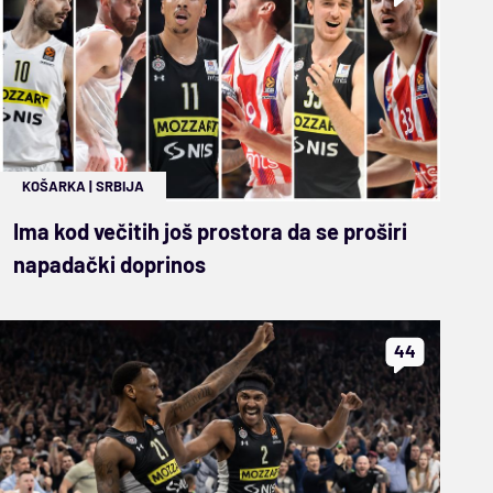
KOŠARKA
|
SRBIJA
Ima kod večitih još prostora da se proširi
napadački doprinos
44