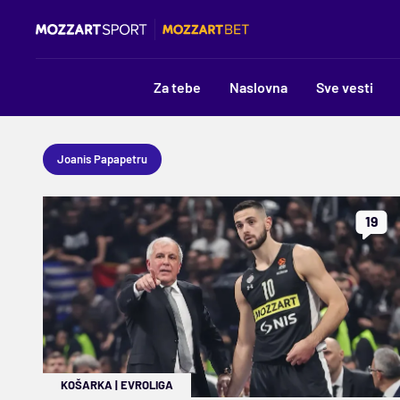
Za tebe
Naslovna
Sve vesti
Joanis Papapetru
19
KOŠARKA
|
EVROLIGA