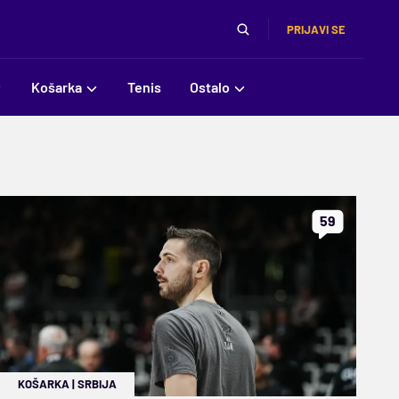
PRIJAVI SE
Košarka
Tenis
Ostalo
59
KOŠARKA
|
SRBIJA