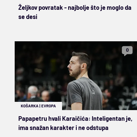
Željkov povratak - najbolje što je moglo da
se desi
0
KOŠARKA
|
EVROPA
Papapetru hvali Karaičića: Inteligentan je,
ima snažan karakter i ne odstupa