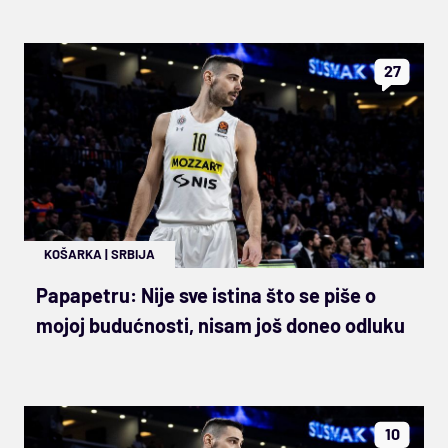
27
KOŠARKA
|
SRBIJA
Papapetru: Nije sve istina što se piše o
mojoj budućnosti, nisam još doneo odluku
10