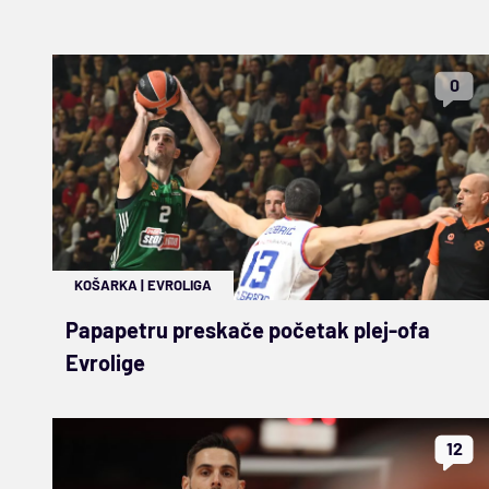
0
KOŠARKA
|
EVROLIGA
Papapetru preskače početak plej-ofa
Evrolige
12