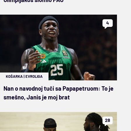
4
KOŠARKA
|
EVROLIGA
Nan o navodnoj tuči sa Papapetruom: To je
smešno, Janis je moj brat
28