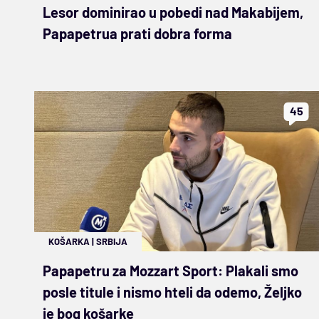
Lesor dominirao u pobedi nad Makabijem,
Papapetrua prati dobra forma
45
KOŠARKA
|
SRBIJA
Papapetru za Mozzart Sport: Plakali smo
posle titule i nismo hteli da odemo, Željko
je bog košarke