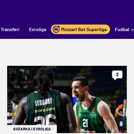
Transferi
Evroliga
Mozzart Bet Superliga
Fudbal
2
KOŠARKA
|
EVROLIGA