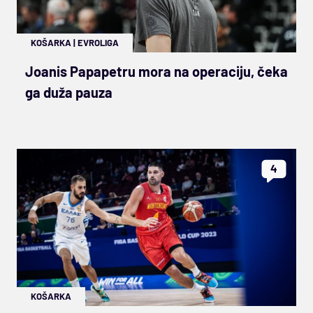
KOŠARKA
|
EVROLIGA
Joanis Papapetru mora na operaciju, čeka
ga duža pauza
4
KOŠARKA