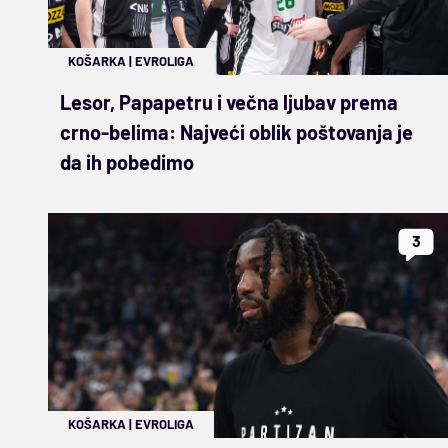
KOŠARKA
|
EVROLIGA
Lesor, Papapetru i večna ljubav prema
crno-belima: Najveći oblik poštovanja je
da ih pobedimo
3
KOŠARKA
|
EVROLIGA