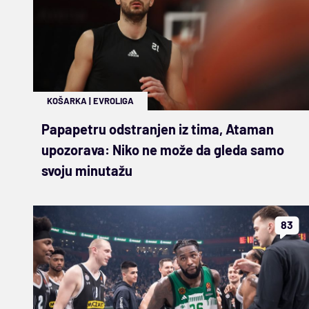
KOŠARKA
|
EVROLIGA
Papapetru odstranjen iz tima, Ataman
upozorava: Niko ne može da gleda samo
svoju minutažu
83