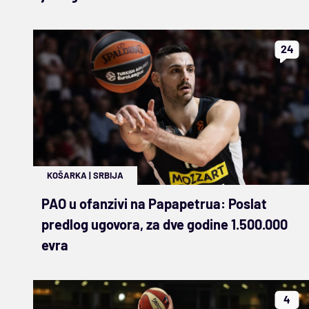
24
KOŠARKA
|
SRBIJA
PAO u ofanzivi na Papapetrua: Poslat
predlog ugovora, za dve godine 1.500.000
evra
4