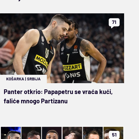
71
KOŠARKA
|
SRBIJA
Panter otkrio: Papapetru se vraća kući,
faliće mnogo Partizanu
51