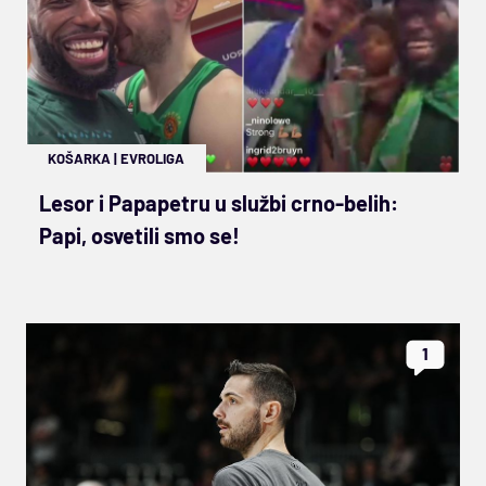
KOŠARKA
|
EVROLIGA
Lesor i Papapetru u službi crno-belih:
Papi, osvetili smo se!
1