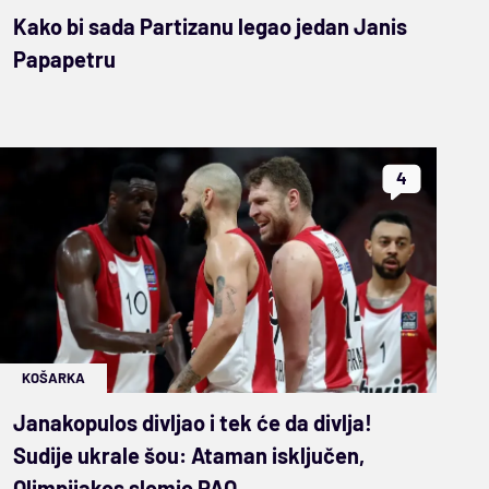
Kako bi sada Partizanu legao jedan Janis
Papapetru
4
KOŠARKA
Janakopulos divljao i tek će da divlja!
Sudije ukrale šou: Ataman isključen,
Olimpijakos slomio PAO