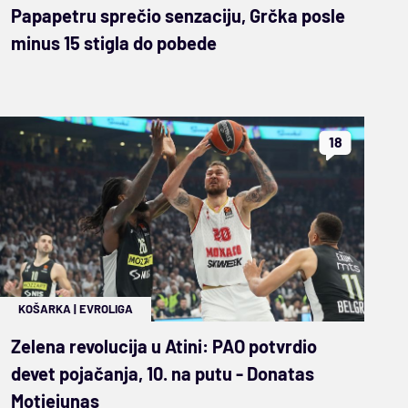
Papapetru sprečio senzaciju, Grčka posle
minus 15 stigla do pobede
18
KOŠARKA
|
EVROLIGA
Zelena revolucija u Atini: PAO potvrdio
devet pojačanja, 10. na putu - Donatas
Motiejunas