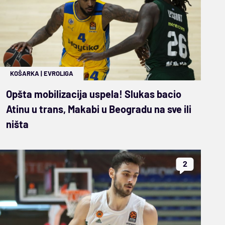
KOŠARKA
|
EVROLIGA
Opšta mobilizacija uspela! Slukas bacio
Atinu u trans, Makabi u Beogradu na sve ili
ništa
2