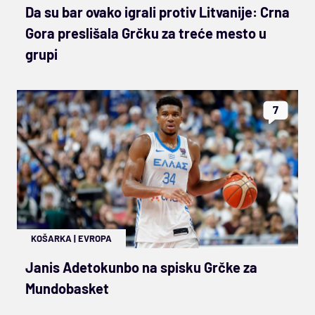
Da su bar ovako igrali protiv Litvanije: Crna
Gora preslišala Grčku za treće mesto u
grupi
7
KOŠARKA
|
EVROPA
Janis Adetokunbo na spisku Grčke za
Mundobasket