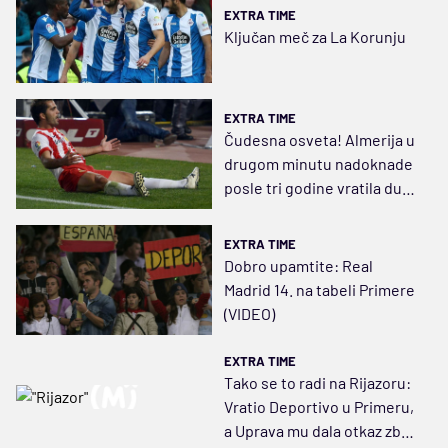
EXTRA TIME
Ključan meč za La Korunju
EXTRA TIME
Čudesna osveta! Almerija u
drugom minutu nadoknade
posle tri godine vratila dug
Deportivu (VIDEO)
EXTRA TIME
Dobro upamtite: Real
Madrid 14. na tabeli Primere
(VIDEO)
EXTRA TIME
Tako se to radi na Rijazoru:
Vratio Deportivo u Primeru,
a Uprava mu dala otkaz zbog