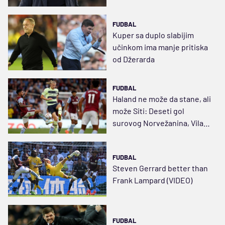
FUDBAL
Kuper sa duplo slabijim
učinkom ima manje pritiska
od Džerarda
FUDBAL
Haland ne može da stane, ali
može Siti: Deseti gol
surovog Norvežanina, Vila
uzela bod šampionu (VIDEO)
FUDBAL
Steven Gerrard better than
Frank Lampard (VIDEO)
FUDBAL