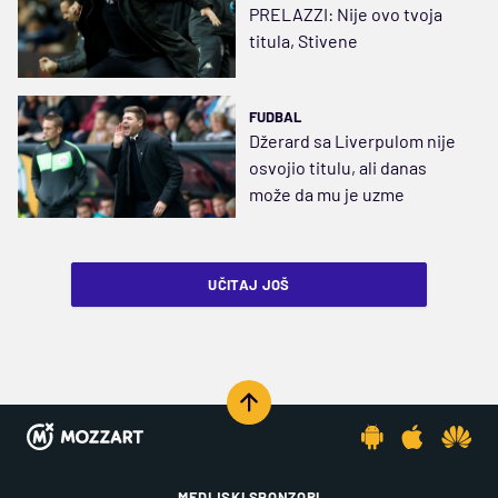
PRELAZZI: Nije ovo tvoja
titula, Stivene
FUDBAL
Džerard sa Liverpulom nije
osvojio titulu, ali danas
može da mu je uzme
UČITAJ JOŠ
MEDIJSKI SPONZORI