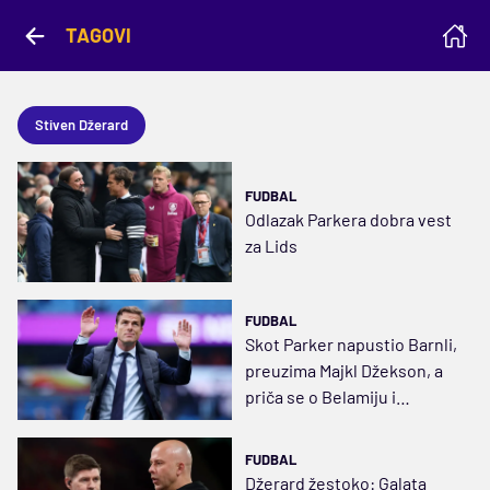
TAGOVI
Stiven Džerard
FUDBAL
Odlazak Parkera dobra vest
za Lids
FUDBAL
Skot Parker napustio Barnli,
preuzima Majkl Džekson, a
priča se o Belamiju i
Džerardu
FUDBAL
Džerard žestoko: Galata