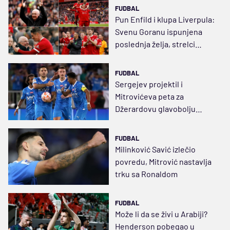
FUDBAL
Pun Enfild i klupa Liverpula:
Svenu Goranu ispunjena
poslednja želja, strelci
Tores, Đibril Sise... (VIDEO)
FUDBAL
Sergejev projektil i
Mitrovićeva peta za
Džerardovu glavobolju
(VIDEO)
FUDBAL
Milinković Savić izlečio
povredu, Mitrović nastavlja
trku sa Ronaldom
FUDBAL
Može li da se živi u Arabiji?
Henderson pobegao u