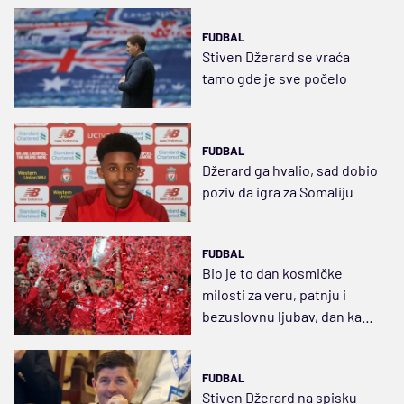
FUDBAL
Stiven Džerard se vraća
tamo gde je sve počelo
FUDBAL
Džerard ga hvalio, sad dobio
poziv da igra za Somaliju
FUDBAL
Bio je to dan kosmičke
milosti za veru, patnju i
bezuslovnu ljubav, dan kad
je fudbal ušao u krv
FUDBAL
Stiven Džerard na spisku