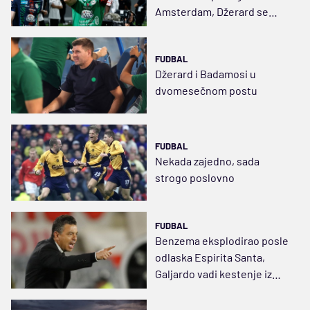
Amsterdam, Džerard se
“izvinio” novim ugovorom
FUDBAL
Džerard i Badamosi u
dvomesečnom postu
FUDBAL
Nekada zajedno, sada
strogo poslovno
FUDBAL
Benzema eksplodirao posle
odlaska Espirita Santa,
Galjardo vadi kestenje iz
vatre u Džedi