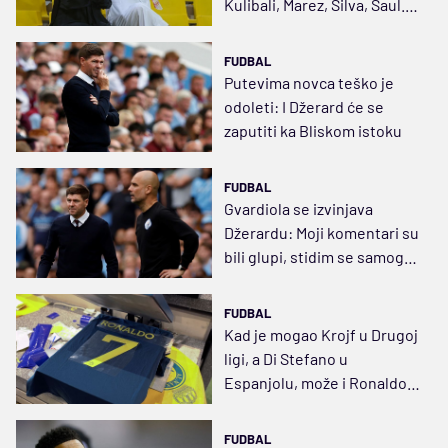
Kulibali, Marez, Silva, Saul..
Oni hoće sve!
FUDBAL
Putevima novca teško je
odoleti: I Džerard će se
zaputiti ka Bliskom istoku
FUDBAL
Gvardiola se izvinjava
Džerardu: Moji komentari su
bili glupi, stidim se samog
sebe
FUDBAL
Kad je mogao Krojf u Drugoj
ligi, a Di Stefano u
Espanjolu, može i Ronaldo u
Arabiji
FUDBAL