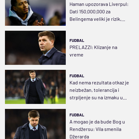
Haman upozorava Liverpul:
Dati 150.000.000 za
Belingema veliki je rizik,
nema Džerardove
sposobnosti
FUDBAL
PRELAZZI: Klizanje na
vreme
FUDBAL
Kad nema rezultata otkaz je
neizbežan, tolerancija i
strpljenje su na izmaku u
fudbalu
FUDBAL
A mogao je da bude Bog u
Rendžersu: Vila smenila
Džerarda