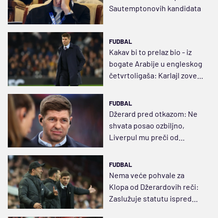
Sautemptonovih kandidata
FUDBAL
Kakav bi to prelaz bio - iz
bogate Arabije u engleskog
četvrtoligaša: Karlajl zove
Džerarda
FUDBAL
Džerard pred otkazom: Ne
shvata posao ozbiljno,
Liverpul mu preči od
treninga
FUDBAL
Nema veće pohvale za
Klopa od Džerardovih reči:
Zaslužuje statutu ispred
Enfilda