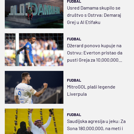
FUDBAL
Usred Damama skupilo se
društvo s Ostrva: Demaraj
Grej u Al Etifaku
FUDBAL
Džerard ponovo kupuje na
Ostrvu: Everton pristao da
pusti Greja za 10.000.000
evra
FUDBAL
MitroGOL plaši legende
Liverpula
FUDBAL
Saudijska agresija u jeku: Za
Sona 180.000.000, na meti i