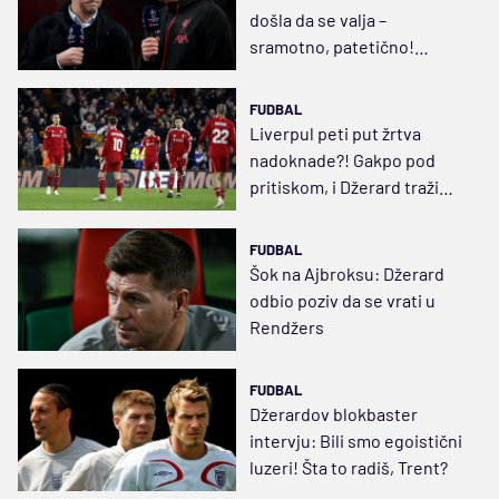
došla da se valja –
sramotno, patetično!
Trebalo da bude 11:0 ili 12:0
FUDBAL
Liverpul peti put žrtva
nadoknade?! Gakpo pod
pritiskom, i Džerard traži
Rija kao startera
FUDBAL
Šok na Ajbroksu: Džerard
odbio poziv da se vrati u
Rendžers
FUDBAL
Džerardov blokbaster
intervju: Bili smo egoistični
luzeri! Šta to radiš, Trent?