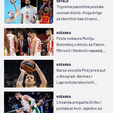
OSTALO
Trgovina pasošima postala
unosan biznis: Koga briga
za identitet kad stranci
donose medalje
KOŠARKA
Posle nokauta Motliju,
Bolomboj u klinču sa Falom,
Mitrović i Nedović napadaju
rupe u pirejskom zidu
KOŠARKA
Barsa osvojila Pirej pred put
u Beograd: Abrines i
Laprovitola iskoristili
Olimpijakosov kratak dah
KOŠARKA
Litvanija pregazila Grčku i
poslala je kući, zajedno sa