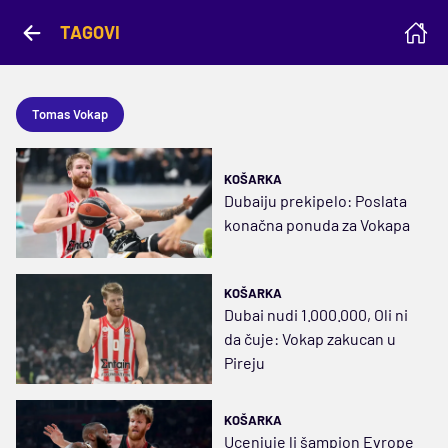
TAGOVI
Tomas Vokap
KOŠARKA
Dubaiju prekipelo: Poslata
konačna ponuda za Vokapa
KOŠARKA
Dubai nudi 1.000.000, Oli ni
da čuje: Vokap zakucan u
Pireju
KOŠARKA
Ucenjuje li šampion Evrope