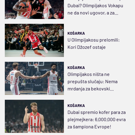
Dubai? Olimpijakos Vokapu
ne da novi ugovor, a za
njegovu slobodu traži
3.000.000 evra
KOŠARKA
U Olimpijakosu prelomili:
Kori Džozef ostaje
KOŠARKA
Olimpijakos ništa ne
prepušta slučaju: Nema
mrdanja za bekovski
tandem
KOŠARKA
Dubai spremio kofer para za
plejmejkera: 6.000.000 evra
za šampiona Evrope!