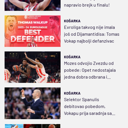
napravio brejk u finalu!
KOŠARKA
Evroliga takvog nije imala
još od Dijamantidisa: Tomas
Vokap najbolji defanzivac
KOŠARKA
Mozes odvojio Zvezdu od
pobede: Opet nedostajala
jedna dobra odbrana i
pogođen šut
KOŠARKA
Selektor Spanulis
debitovao pobedom,
Vokapu prija saradnja sa
legendarnim plejmejkerom