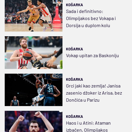
KOŠARKA
Sada i definitivno:
Olimpijakos bez Vokapa i
Dorsija u duplom kolu
KOŠARKA
Vokap upitan za Baskoniju
KOŠARKA
Grci jaki kao zemlja! Janisa
zasenio džoker iz Arisa, bez
Dončića u Parizu
KOŠARKA
Haos i u Atini: Ataman
izbačen, Olimpijakos