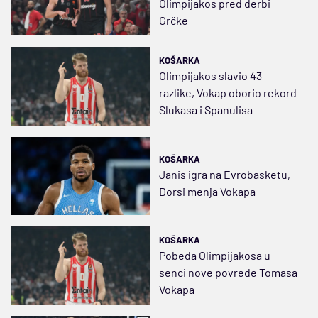
Olimpijakos pred derbi
Grčke
KOŠARKA
Olimpijakos slavio 43
razlike, Vokap oborio rekord
Slukasa i Spanulisa
KOŠARKA
Janis igra na Evrobasketu,
Dorsi menja Vokapa
KOŠARKA
Pobeda Olimpijakosa u
senci nove povrede Tomasa
Vokapa