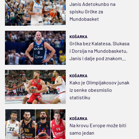
Janis Adetokunbo na
spisku Grčke za
Mundobasket
KOŠARKA
Grčka bez Kalatesa, Slukasa
i Dorsija na Mundobasketu,
Janis i dalje pod znakom
pitanja
KOŠARKA
Kako je Olimpijakosov junak
iz senke obesmislio
statistiku
KOŠARKA
Na krovu Evrope može biti
samo jedan