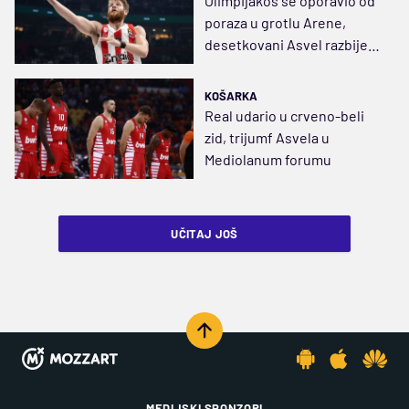
Olimpijakos se oporavio od
poraza u grotlu Arene,
desetkovani Asvel razbijen
pred obračun sa Zvezdom
KOŠARKA
Real udario u crveno-beli
zid, trijumf Asvela u
Mediolanum forumu
UČITAJ JOŠ
MEDIJSKI SPONZORI