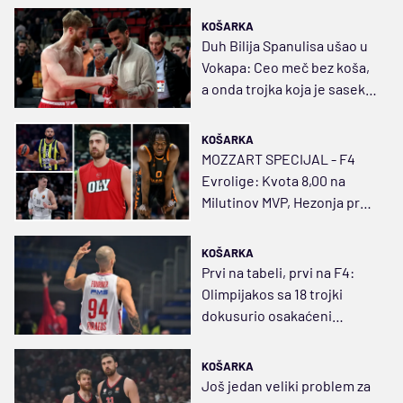
KOŠARKA
Duh Bilija Spanulisa ušao u
Vokapa: Ceo meč bez koša,
a onda trojka koja je sasekla
PAO!
KOŠARKA
MOZZART SPECIJAL - F4
Evrolige: Kvota 8,00 na
Milutinov MVP, Hezonja prvi
strelac 12,0
KOŠARKA
Prvi na tabeli, prvi na F4:
Olimpijakos sa 18 trojki
dokusurio osakaćeni
Monako
KOŠARKA
Još jedan veliki problem za