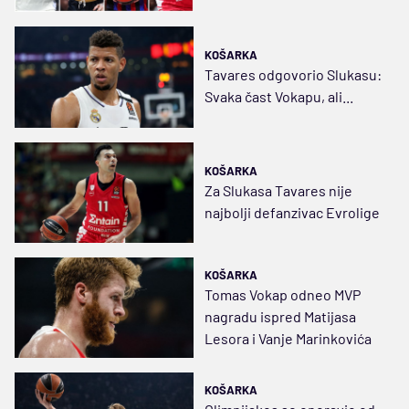
KOŠARKA
Tavares odgovorio Slukasu:
Svaka čast Vokapu, ali...
KOŠARKA
Za Slukasa Tavares nije
najbolji defanzivac Evrolige
KOŠARKA
Tomas Vokap odneo MVP
nagradu ispred Matijasa
Lesora i Vanje Marinkovića
KOŠARKA