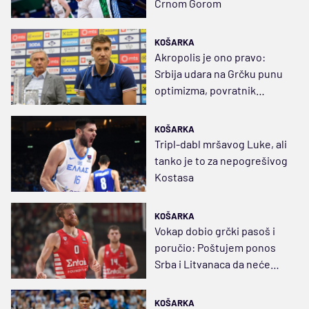
Crnom Gorom
KOŠARKA
Akropolis je ono pravo:
Srbija udara na Grčku punu
optimizma, povratnik
Mitoglu apsolutni hit
KOŠARKA
Tripl-dabl mršavog Luke, ali
tanko je to za nepogrešivog
Kostasa
KOŠARKA
Vokap dobio grčki pasoš i
poručio: Poštujem ponos
Srba i Litvanaca da neće
naturalizovane igrače
KOŠARKA