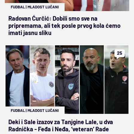
FUDBAL
|
MLADOST LUČANI
Radovan Ćurčić: Dobili smo sve na
pripremama, ali tek posle prvog kola ćemo
imati jasnu sliku
25
FUDBAL
|
MLADOST LUČANI
Deki i Sale izazov za Tanjgine Lale, u dva
Radnička - Feđa i Neđa, ‘veteran’ Rade