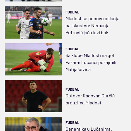
FUDBAL
Mladost se ponovo oslanja
na iskustvo: Nemanja
Petrović jača levi bok
FUDBAL
Sa klupe Mladosti na gol
Pazara: Lučanci pozajmili
Matijaševića
FUDBAL
Gotovo: Radovan Ćurčić
preuzima Mladost
FUDBAL
Generalka u Lučanima: