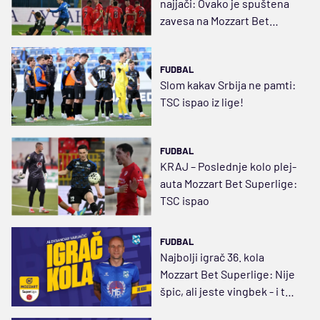
najjači: Ovako je spuštena
zavesa na Mozzart Bet
Superligu
FUDBAL
Slom kakav Srbija ne pamti:
TSC ispao iz lige!
FUDBAL
KRAJ – Poslednje kolo plej-
auta Mozzart Bet Superlige:
TSC ispao
FUDBAL
Najbolji igrač 36. kola
Mozzart Bet Superlige: Nije
špic, ali jeste vingbek - i to, i
dalje, vrhunski