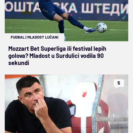
FUDBAL
|
MLADOST LUČANI
Mozzart Bet Superliga ili festival lepih
golova? Mladost u Surdulici vodila 90
sekundi
5