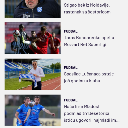
Stigao bek iz Moldavije,
rastanak sa šestoricom
FUDBAL
Taras Bondarenko opet u
Mozzart Bet Superligi
FUDBAL
Spasilac Lučanaca ostaje
još godinu u klubu
FUDBAL
Hoće li se Mladost
podmladiti? Desetorici
ističu ugovori, najmlađi ima
28 leta