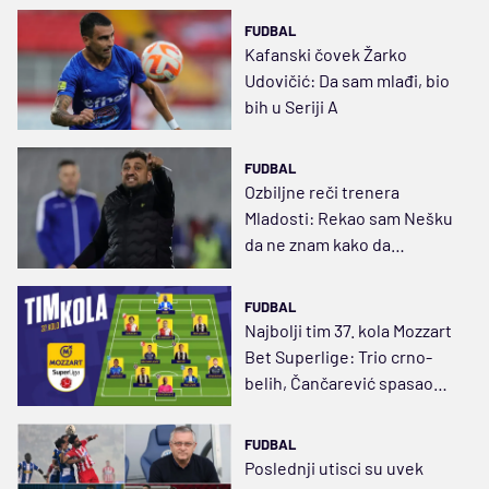
FUDBAL
Kafanski čovek Žarko
Udovičić: Da sam mlađi, bio
bih u Seriji A
FUDBAL
Ozbiljne reči trenera
Mladosti: Rekao sam Nešku
da ne znam kako da
pomognem, pa se desio
Partizan
FUDBAL
Najbolji tim 37. kola Mozzart
Bet Superlige: Trio crno-
belih, Čančarević spasao
“svoje”
FUDBAL
Poslednji utisci su uvek