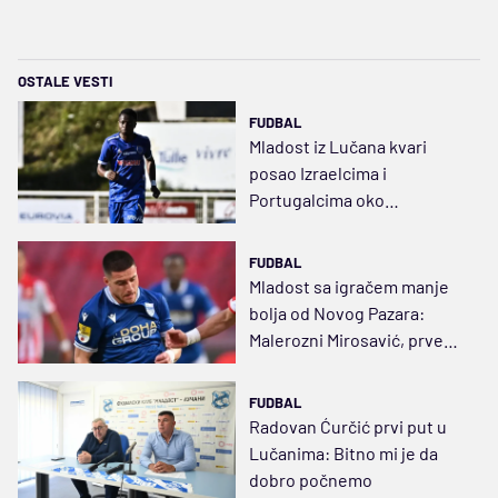
OSTALE VESTI
FUDBAL
Mladost iz Lučana kvari
posao Izraelcima i
Portugalcima oko
kamerunskog veziste
FUDBAL
Mladost sa igračem manje
bolja od Novog Pazara:
Malerozni Mirosavić, prvenci
Džona Merija i Mulića
FUDBAL
Radovan Ćurčić prvi put u
Lučanima: Bitno mi je da
dobro počnemo