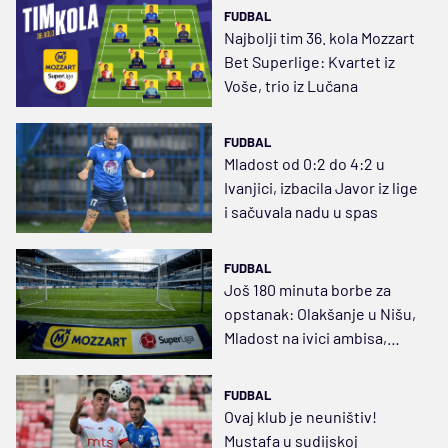
FUDBAL
Najbolji tim 36. kola Mozzart
Bet Superlige: Kvartet iz
Voše, trio iz Lučana
FUDBAL
Mladost od 0:2 do 4:2 u
Ivanjici, izbacila Javor iz lige
i sačuvala nadu u spas
FUDBAL
Još 180 minuta borbe za
opstanak: Olakšanje u Nišu,
Mladost na ivici ambisa,
Javor se sam pita
FUDBAL
Ovaj klub je neuništiv!
Mustafa u sudijskoj