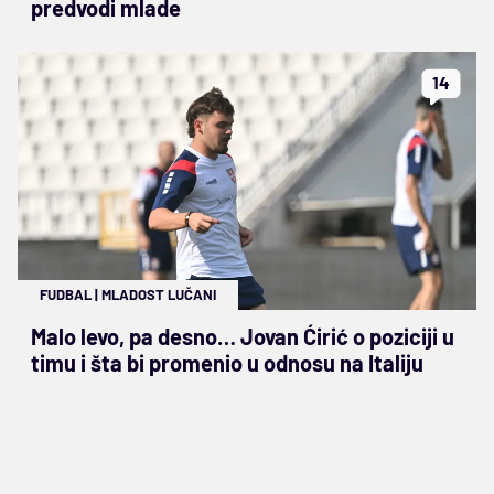
predvodi mlade
14
FUDBAL
|
MLADOST LUČANI
Malo levo, pa desno… Jovan Ćirić o poziciji u
timu i šta bi promenio u odnosu na Italiju