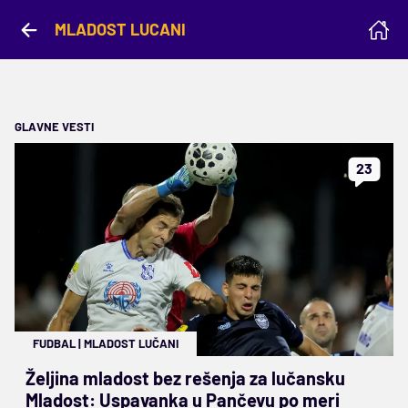
MLADOST LUCANI
GLAVNE VESTI
23
FUDBAL
|
MLADOST LUČANI
Željina mladost bez rešenja za lučansku
Mladost: Uspavanka u Pančevu po meri