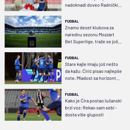
nadoknadi doveo Radnički
na korak do opstanka
FUDBAL
Znamo deset klubova za
narednu sezonu Mozzart
Bet Superlige, traže se još
četiri
FUDBAL
Stare kajle imaju još nešto
da kažu: Ćirić pisao najlepše
note, Mladost sa horizonta
vidi luku spasa
FUDBAL
Kako je Ćira postao lučanski
brzi voz: Rekao sam sebi -
dosta više gluposti