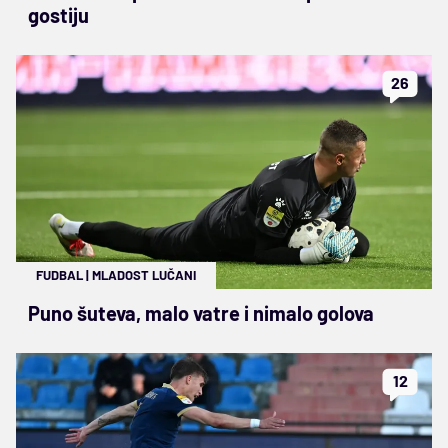
gostiju
26
FUDBAL
|
MLADOST LUČANI
Puno šuteva, malo vatre i nimalo golova
12