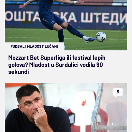
FUDBAL
|
MLADOST LUČANI
Mozzart Bet Superliga ili festival lepih
golova? Mladost u Surdulici vodila 90
sekundi
5