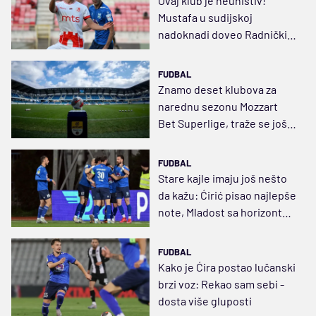
Ovaj klub je neuništiv!
Mustafa u sudijskoj
nadoknadi doveo Radnički
na korak do opstanka
FUDBAL
Znamo deset klubova za
narednu sezonu Mozzart
Bet Superlige, traže se još
četiri
FUDBAL
Stare kajle imaju još nešto
da kažu: Ćirić pisao najlepše
note, Mladost sa horizonta
vidi luku spasa
FUDBAL
Kako je Ćira postao lučanski
brzi voz: Rekao sam sebi -
dosta više gluposti