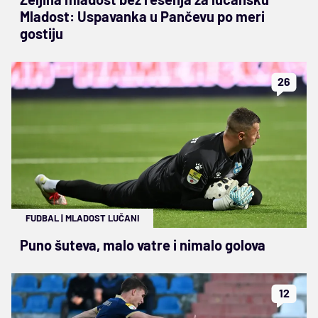
Mladost: Uspavanka u Pančevu po meri
gostiju
26
FUDBAL
|
MLADOST LUČANI
Puno šuteva, malo vatre i nimalo golova
12