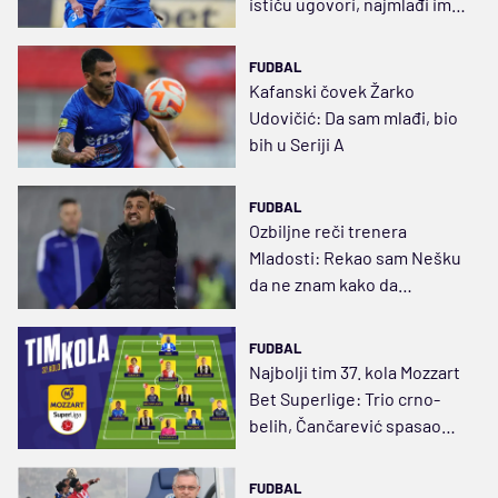
ističu ugovori, najmlađi ima
28 leta
FUDBAL
Kafanski čovek Žarko
Udovičić: Da sam mlađi, bio
bih u Seriji A
FUDBAL
Ozbiljne reči trenera
Mladosti: Rekao sam Nešku
da ne znam kako da
pomognem, pa se desio
Partizan
FUDBAL
Najbolji tim 37. kola Mozzart
Bet Superlige: Trio crno-
belih, Čančarević spasao
“svoje”
FUDBAL