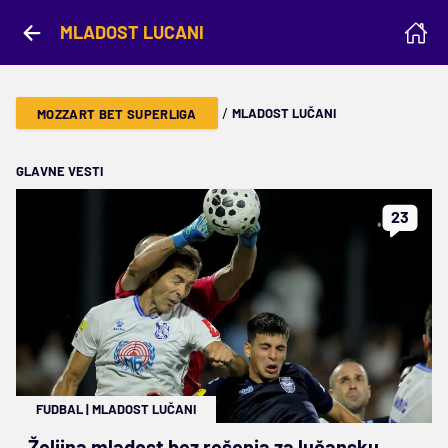
MLADOST LUCANI
/
MLADOST LUČANI
MOZZART BET SUPERLIGA
GLAVNE VESTI
23
FUDBAL
|
MLADOST LUČANI
Željina mladost bez rešenja za lučansku