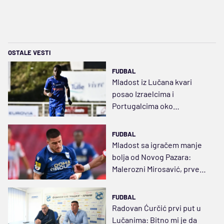
OSTALE VESTI
FUDBAL
Mladost iz Lučana kvari
posao Izraelcima i
Portugalcima oko
kamerunskog veziste
FUDBAL
Mladost sa igračem manje
bolja od Novog Pazara:
Malerozni Mirosavić, prvenci
Džona Merija i Mulića
FUDBAL
Radovan Ćurčić prvi put u
Lučanima: Bitno mi je da