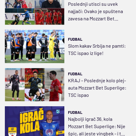
Poslednji utisci su uvek
najjači: Ovako je spuštena
zavesa na Mozzart Bet
Superligu
FUDBAL
Slom kakav Srbija ne pamti:
TSC ispao iz lige!
FUDBAL
KRAJ – Poslednje kolo plej-
auta Mozzart Bet Superlige:
TSC ispao
FUDBAL
Najbolji igrač 36. kola
Mozzart Bet Superlige: Nije
špic, ali jeste vingbek - i to, i