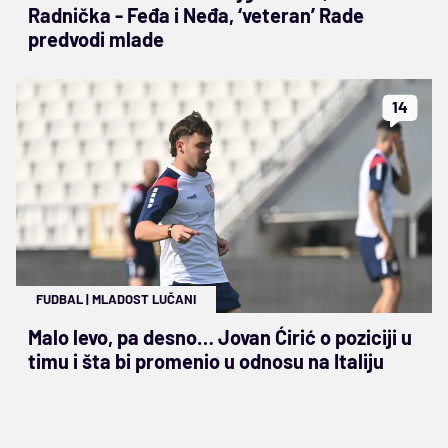
Radnička - Feđa i Neđa, ‘veteran’ Rade
predvodi mlade
14
FUDBAL
|
MLADOST LUČANI
Malo levo, pa desno… Jovan Ćirić o poziciji u
timu i šta bi promenio u odnosu na Italiju