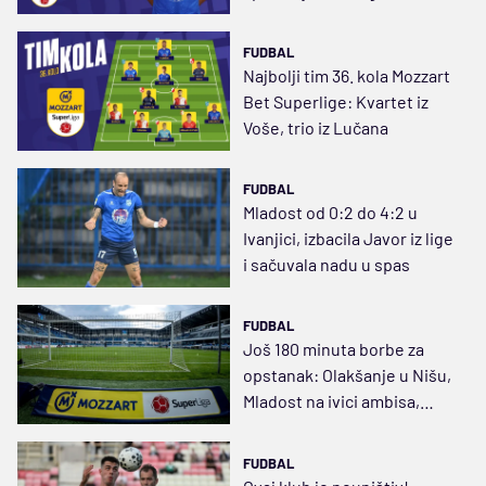
dalje, vrhunski
FUDBAL
Najbolji tim 36. kola Mozzart
Bet Superlige: Kvartet iz
Voše, trio iz Lučana
FUDBAL
Mladost od 0:2 do 4:2 u
Ivanjici, izbacila Javor iz lige
i sačuvala nadu u spas
FUDBAL
Još 180 minuta borbe za
opstanak: Olakšanje u Nišu,
Mladost na ivici ambisa,
Javor se sam pita
FUDBAL