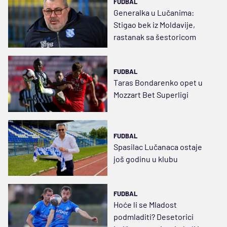
FUDBAL
Generalka u Lučanima:
Stigao bek iz Moldavije,
rastanak sa šestoricom
FUDBAL
Taras Bondarenko opet u
Mozzart Bet Superligi
FUDBAL
Spasilac Lučanaca ostaje
još godinu u klubu
FUDBAL
Hoće li se Mladost
podmladiti? Desetorici