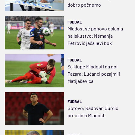
dobro počnemo
FUDBAL
Mladost se ponovo oslanja
na iskustvo: Nemanja
Petrović jača levi bok
FUDBAL
Sa klupe Mladosti na gol
Pazara: Lučanci pozajmili
Matijaševića
FUDBAL
Gotovo: Radovan Ćurčić
preuzima Mladost