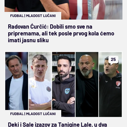
FUDBAL
|
MLADOST LUČANI
Radovan Ćurčić: Dobili smo sve na
pripremama, ali tek posle prvog kola ćemo
imati jasnu sliku
25
FUDBAL
|
MLADOST LUČANI
Deki i Sale izazov za Tanjgine Lale, u dva