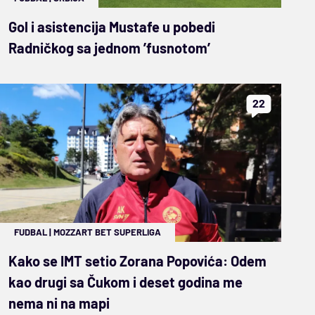
Gol i asistencija Mustafe u pobedi
Radničkog sa jednom ’fusnotom’
22
FUDBAL
|
MOZZART BET SUPERLIGA
Kako se IMT setio Zorana Popovića: Odem
kao drugi sa Čukom i deset godina me
nema ni na mapi