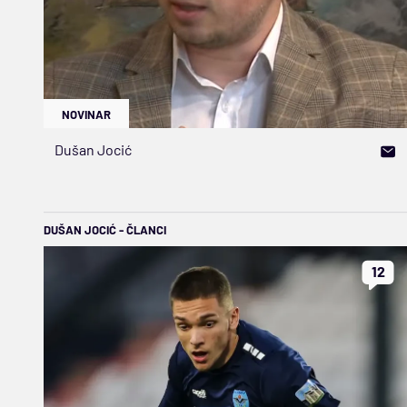
NOVINAR
Dušan Jocić
DUŠAN JOCIĆ - ČLANCI
12