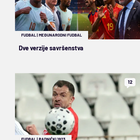
FUDBAL
|
MEĐUNARODNI FUDBAL
Dve verzije savršenstva
12
FUDBAL
|
RADNIČKI 1923