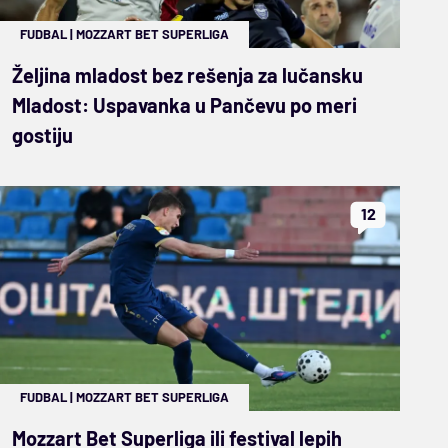
FUDBAL
|
MOZZART BET SUPERLIGA
Željina mladost bez rešenja za lučansku
Mladost: Uspavanka u Pančevu po meri
gostiju
12
FUDBAL
|
MOZZART BET SUPERLIGA
Mozzart Bet Superliga ili festival lepih