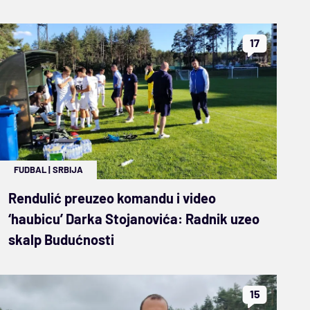
17
FUDBAL
|
SRBIJA
Rendulić preuzeo komandu i video
‘haubicu’ Darka Stojanovića: Radnik uzeo
skalp Budućnosti
15