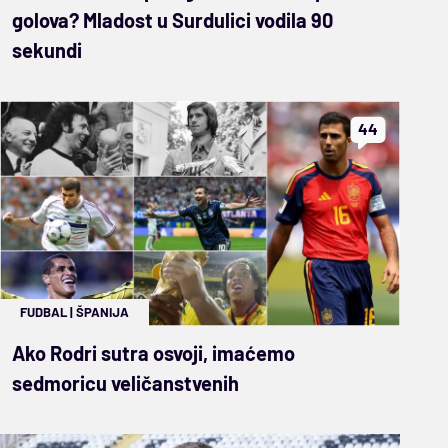
golova? Mladost u Surdulici vodila 90
sekundi
44
FUDBAL
|
ŠPANIJA
Ako Rodri sutra osvoji, imaćemo
sedmoricu veličanstvenih