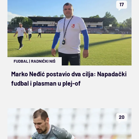
17
FUDBAL
|
RADNIČKI NIŠ
Marko Neđić postavio dva cilja: Napadački
fudbal i plasman u plej-of
20