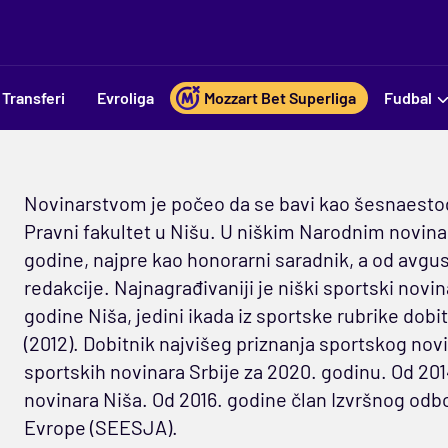
Transferi
Evroliga
Mozzart Bet Superliga
Fudbal
Novinarstvom je počeo da se bavi kao šesnaestogo
Pravni fakultet u Nišu. U niškim Narodnim novina
godine, najpre kao honorarni saradnik, a od avgu
redakcije. Najnagrađivaniji je niški sportski novi
godine Niša, jedini ikada iz sportske rubrike do
(2012). Dobitnik najvišeg priznanja sportskog novi
sportskih novinara Srbije za 2020. godinu. Od 20
novinara Niša. Od 2016. godine član Izvršnog odb
Evrope (SEESJA).