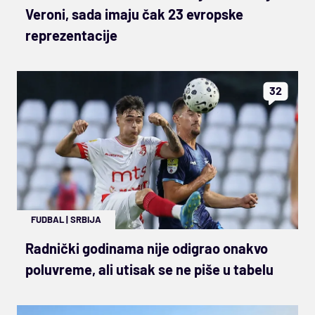
Veroni, sada imaju čak 23 evropske
reprezentacije
32
FUDBAL
|
SRBIJA
Radnički godinama nije odigrao onakvo
poluvreme, ali utisak se ne piše u tabelu