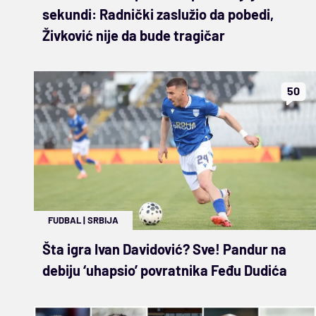
sekundi: Radnički zaslužio da pobedi,
Živković nije da bude tragičar
50
FUDBAL
|
SRBIJA
Šta igra Ivan Davidović? Sve! Pandur na
debiju ‘uhapsio’ povratnika Feđu Dudića