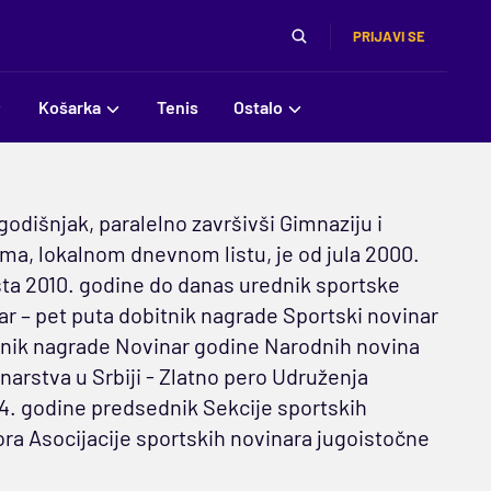
PRIJAVI SE
Košarka
Tenis
Ostalo
dišnjak, paralelno završivši Gimnaziju i
ma, lokalnom dnevnom listu, je od jula 2000.
sta 2010. godine do danas urednik sportske
nar – pet puta dobitnik nagrade Sportski novinar
bitnik nagrade Novinar godine Narodnih novina
narstva u Srbiji - Zlatno pero Udruženja
14. godine predsednik Sekcije sportskih
ora Asocijacije sportskih novinara jugoistočne