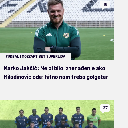
18
FUDBAL
|
MOZZART BET SUPERLIGA
Marko Jakšić: Ne bi bilo iznenađenje ako
Miladinović ode; hitno nam treba golgeter
27