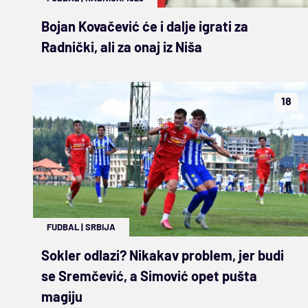
Bojan Kovačević će i dalje igrati za
Radnički, ali za onaj iz Niša
18
FUDBAL
|
SRBIJA
Sokler odlazi? Nikakav problem, jer budi
se Sremčević, a Simović opet pušta
magiju