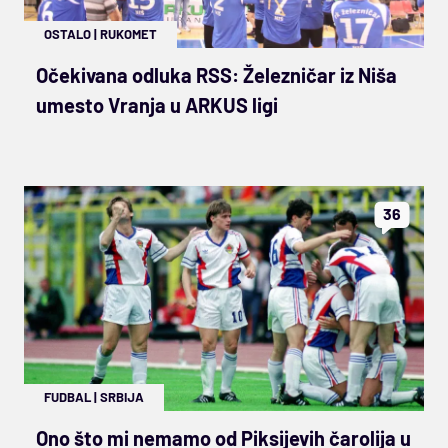
OSTALO
|
RUKOMET
Očekivana odluka RSS: Železničar iz Niša
umesto Vranja u ARKUS ligi
36
FUDBAL
|
SRBIJA
Ono što mi nemamo od Piksijevih čarolija u