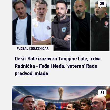
25
FUDBAL
|
ŽELEZNIČAR
Deki i Sale izazov za Tanjgine Lale, u dva
Radnička - Feđa i Neđa, ‘veteran’ Rade
predvodi mlade
81