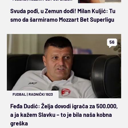
Svuda pođi, u Zemun dođi! Milan Kuljić: Tu
smo da šarmiramo Mozzart Bet Superligu
56
FUDBAL
|
RADNIČKI 1923
Feđa Dudić: Želja dovodi igrača za 500.000,
a ja kažem Slavku – to je bila naša kobna
greška