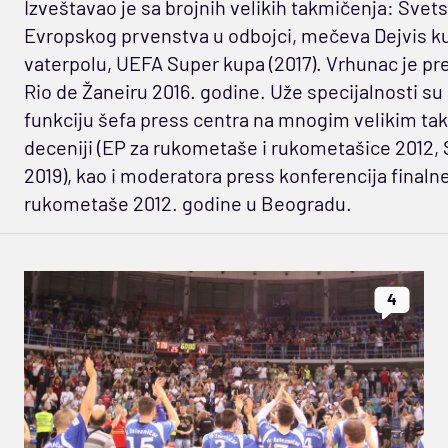
Izveštavao je sa brojnih velikih takmičenja: Sve
Evropskog prvenstva u odbojci, mečeva Dejvis kupa
vaterpolu, UEFA Super kupa (2017). Vrhunac je pre
Rio de Žaneiru 2016. godine. Uže specijalnosti su
funkciju šefa press centra na mnogim velikim ta
deceniji (EP za rukometaše i rukometašice 2012,
2019), kao i moderatora press konferencija final
rukometaše 2012. godine u Beogradu.
4