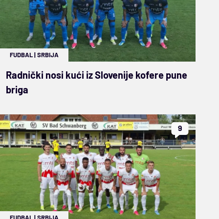
FUDBAL
|
SRBIJA
Radnički nosi kući iz Slovenije kofere pune
briga
9
FUDBAL
|
SRBIJA