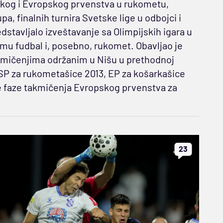
tskog i Evropskog prvenstva u rukometu,
, finalnih turnira Svetske lige u odbojci i
dstavljalo izveštavanje sa Olimpijskih igara u
 mu fudbal i, posebno, rukomet. Obavljao je
kmičenjima održanim u Nišu u prethodnoj
 SP za rukometašice 2013, EP za košarkašice
ne faze takmičenja Evropskog prvenstva za
23