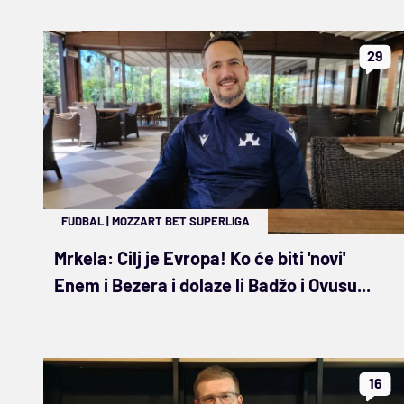
29
FUDBAL
|
MOZZART BET SUPERLIGA
Mrkela: Cilj je Evropa! Ko će biti 'novi'
Enem i Bezera i dolaze li Badžo i Ovusu...
16