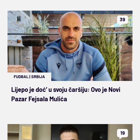
39
FUDBAL
|
SRBIJA
Lijepo je doć’ u svoju čaršiju: Ovo je Novi
Pazar Fejsala Mulića
19