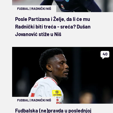
FUDBAL
|
RADNIČKI NIŠ
Posle Partizana i Želje, da li će mu
Radnički biti treća - sreća? Dušan
Jovanović stiže u Niš
40
FUDBAL
|
RADNIČKI NIŠ
Fudbalska (ne)pravda u poslednjoj