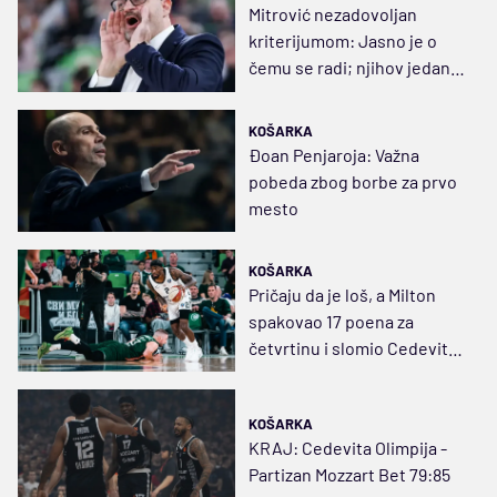
Mitrović nezadovoljan
kriterijumom: Jasno je o
čemu se radi; njihov jedan
igrač košta kao svi mi
KOŠARKA
Đoan Penjaroja: Važna
pobeda zbog borbe za prvo
mesto
KOŠARKA
Pričaju da je loš, a Milton
spakovao 17 poena za
četvrtinu i slomio Cedevita
Olimpiju
KOŠARKA
KRAJ: Cedevita Olimpija -
Partizan Mozzart Bet 79:85