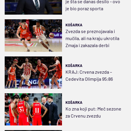
je šta se danas desilo - ovo
je bio poraz sporta
KOŠARKA
Zvezda se preznojavala i
mučila, ali na kraju ukrotila
Zmaja i zakazala derbi
KOŠARKA
KRAJ: Crvena zvezda –
Cedevita Olimpija 95:86
KOŠARKA
Ko zna koji put: Meč sezone
za Crvenu zvezdu