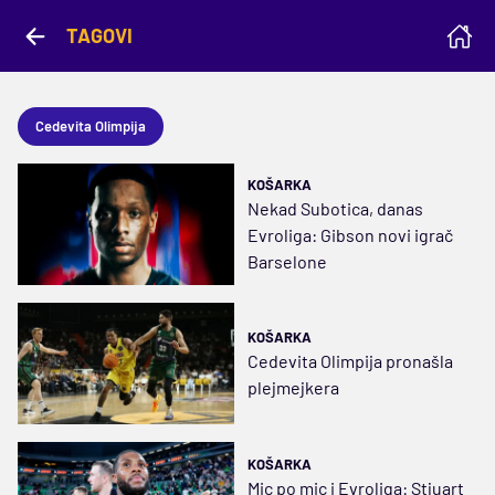
TAGOVI
Cedevita Olimpija
KOŠARKA
Nekad Subotica, danas
Evroliga: Gibson novi igrač
Barselone
KOŠARKA
Cedevita Olimpija pronašla
plejmejkera
KOŠARKA
Mic po mic i Evroliga: Stjuart