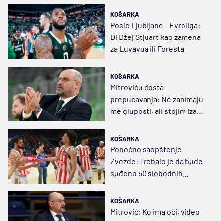
Bešiktaš
KOŠARKA
Posle Ljubljane - Evroliga:
Di Džej Stjuart kao zamena
za Luvavua ili Foresta
KOŠARKA
Mitroviću dosta
prepucavanja: Ne zanimaju
me gluposti, ali stojim iza
svojih reči
KOŠARKA
Ponoćno saopštenje
Zvezde: Trebalo je da bude
suđeno 50 slobodnih
bacanja
KOŠARKA
Mitrović: Ko ima oči, video