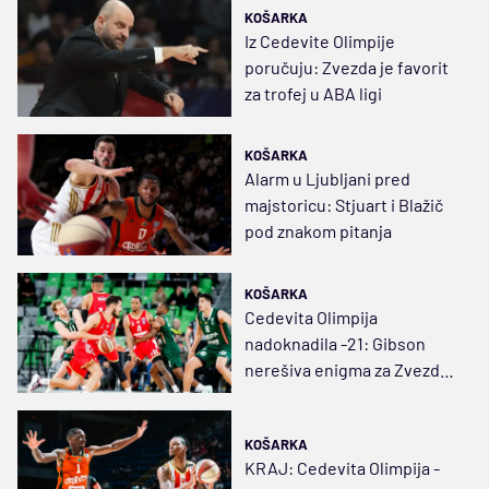
KOŠARKA
Iz Cedevite Olimpije
poručuju: Zvezda je favorit
za trofej u ABA ligi
KOŠARKA
Alarm u Ljubljani pred
majstoricu: Stjuart i Blažič
pod znakom pitanja
KOŠARKA
Cedevita Olimpija
nadoknadila -21: Gibson
nerešiva enigma za Zvezdu,
igraće se majstorica
KOŠARKA
KRAJ: Cedevita Olimpija -