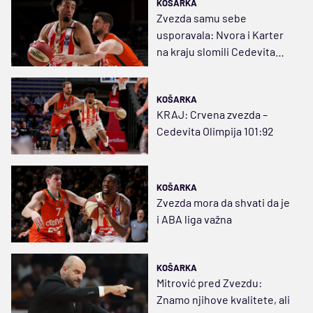
KOŠARKA
Zvezda samu sebe
usporavala: Nvora i Karter
na kraju slomili Cedevita
Olimpiju
KOŠARKA
KRAJ: Crvena zvezda –
Cedevita Olimpija 101:92
KOŠARKA
Zvezda mora da shvati da je
i ABA liga važna
KOŠARKA
Mitrović pred Zvezdu:
Znamo njihove kvalitete, ali