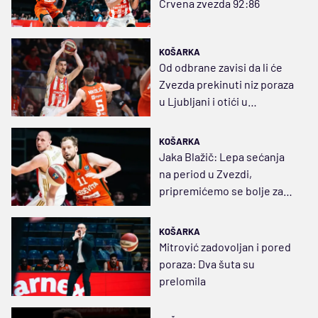
Crvena zvezda 92:86
KOŠARKA
Od odbrane zavisi da li će
Zvezda prekinuti niz poraza
u Ljubljani i otići u
polufinale
KOŠARKA
Jaka Blažič: Lepa sećanja
na period u Zvezdi,
pripremićemo se bolje za
drugu utakmicu
KOŠARKA
Mitrović zadovoljan i pored
poraza: Dva šuta su
prelomila