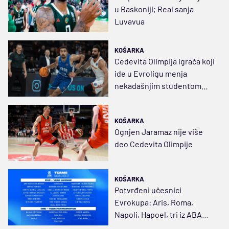
u Baskoniji; Real sanja
Luvavua
KOŠARKA
Cedevita Olimpija igrača koji
ide u Evroligu menja
nekadašnjim studentom
Harvarda
KOŠARKA
Ognjen Jaramaz nije više
deo Cedevita Olimpije
KOŠARKA
Potvrđeni učesnici
Evrokupa: Aris, Roma,
Napoli, Hapoel, tri iz ABA
lige, plus Monako ili