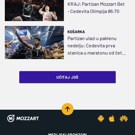
KRAJ: Partizan Mozzart Bet
- Cedevita Olimpija 86:70
KOŠARKA
Partizan ulazi u paklenu
nedelju: Cedevita prva
stanica u maratonu od četiri
velike utakmice
UČITAJ JOŠ
MEDIJSKI SPONZORI