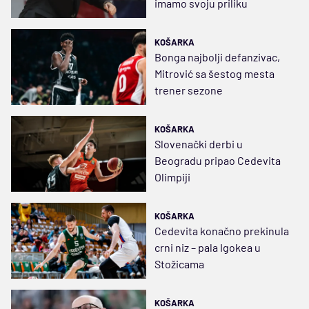
imamo svoju priliku
KOŠARKA
Bonga najbolji defanzivac,
Mitrović sa šestog mesta
trener sezone
KOŠARKA
Slovenački derbi u
Beogradu pripao Cedevita
Olimpiji
KOŠARKA
Cedevita konačno prekinula
crni niz – pala Igokea u
Stožicama
KOŠARKA