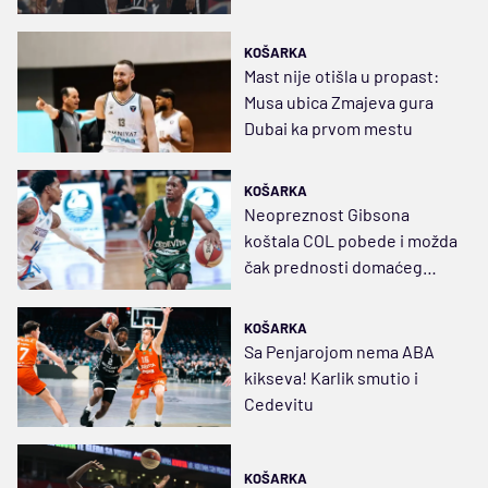
KOŠARKA
Mast nije otišla u propast:
Musa ubica Zmajeva gura
Dubai ka prvom mestu
KOŠARKA
Neopreznost Gibsona
koštala COL pobede i možda
čak prednosti domaćeg
terena u plej-ofu
KOŠARKA
Sa Penjarojom nema ABA
kikseva! Karlik smutio i
Cedevitu
KOŠARKA