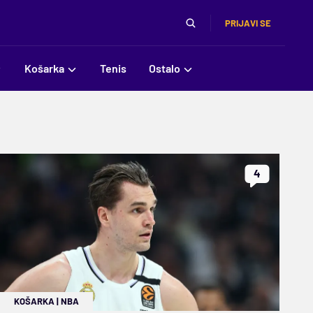
PRIJAVI SE
Košarka
Tenis
Ostalo
4
KOŠARKA
|
NBA