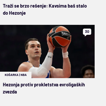
Traži se brzo rešenje: Kavsima baš stalo
do Hezonje
30
KOŠARKA
|
NBA
Hezonja protiv prokletstva evroligaških
zvezda