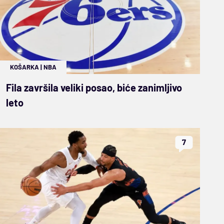
KOŠARKA
|
NBA
Fila završila veliki posao, biće zanimljivo
leto
7