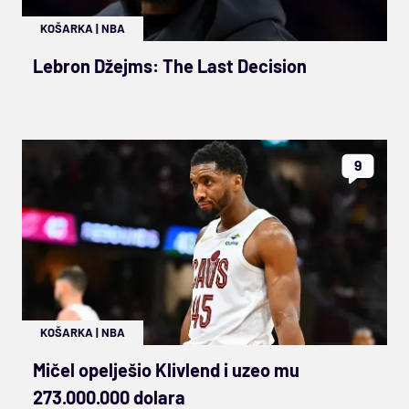
KOŠARKA
|
NBA
Lebron Džejms: The Last Decision
9
KOŠARKA
|
NBA
Mičel opelješio Klivlend i uzeo mu
273.000.000 dolara