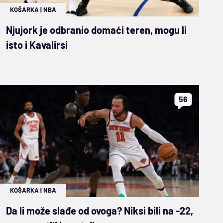
KOŠARKA
|
NBA
Njujork je odbranio domaći teren, mogu li
isto i Kavalirsi
56
KOŠARKA
|
NBA
Da li može slađe od ovoga? Niksi bili na -22,