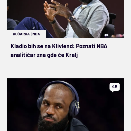
KOŠARKA
|
NBA
Kladio bih se na Klivlend: Poznati NBA
analitičar zna gde će Kralj
45