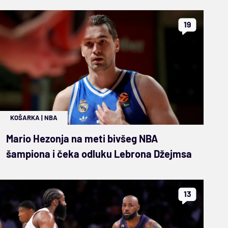
19
KOŠARKA
|
NBA
Mario Hezonja na meti bivšeg NBA
šampiona i čeka odluku Lebrona Džejmsa
13