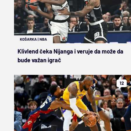
KOŠARKA
|
NBA
Klivlend čeka Nijanga i veruje da može da
bude važan igrač
12