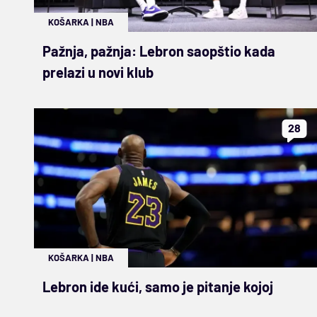
KOŠARKA
|
NBA
Pažnja, pažnja: Lebron saopštio kada
prelazi u novi klub
28
KOŠARKA
|
NBA
Lebron ide kući, samo je pitanje kojoj