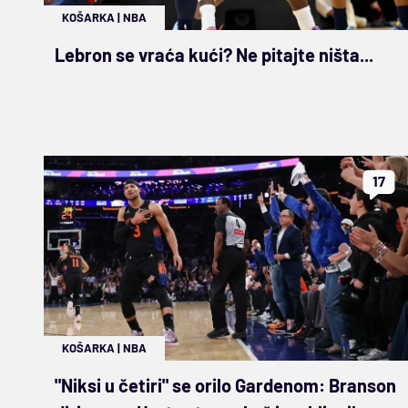
KOŠARKA
|
NBA
Lebron se vraća kući? Ne pitajte ništa...
17
KOŠARKA
|
NBA
"Niksi u četiri" se orilo Gardenom: Branson