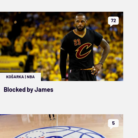
72
KOŠARKA
|
NBA
Blocked by James
5