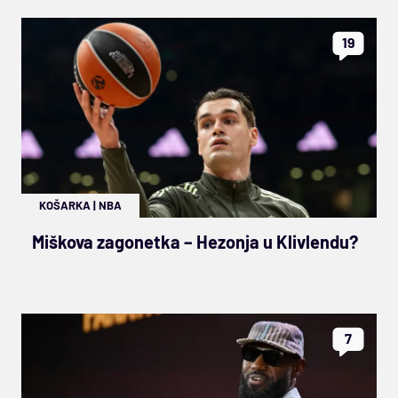
19
KOŠARKA
|
NBA
Miškova zagonetka – Hezonja u Klivlendu?
7