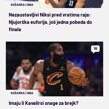
KOŠARKA
|
NBA
Nezaustavljivi Niksi pred vratima raja:
Njujorška euforija, još jedna pobeda do
finala
16
KOŠARKA
|
NBA
Imaju li Kavalirsi snage za brejk?