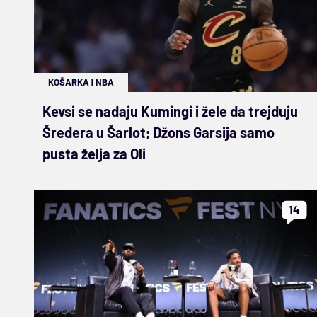
KOŠARKA
|
NBA
Kevsi se nadaju Kumingi i žele da trejduju
Šredera u Šarlot; Džons Garsija samo
pusta želja za Oli
14