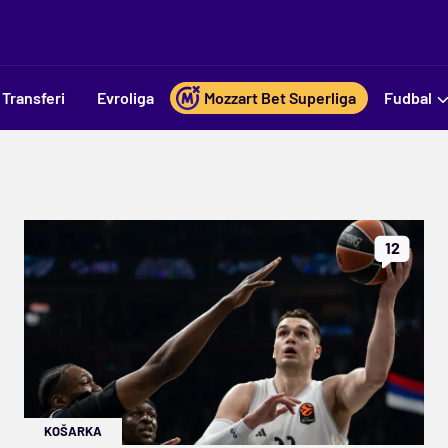
Transferi
Evroliga
Mozzart Bet Superliga
Fudbal
12
KOŠARKA