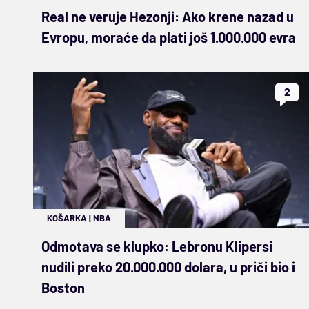
Real ne veruje Hezonji: Ako krene nazad u
Evropu, moraće da plati još 1.000.000 evra
2
KOŠARKA
|
NBA
Odmotava se klupko: Lebronu Klipersi
nudili preko 20.000.000 dolara, u priči bio i
Boston