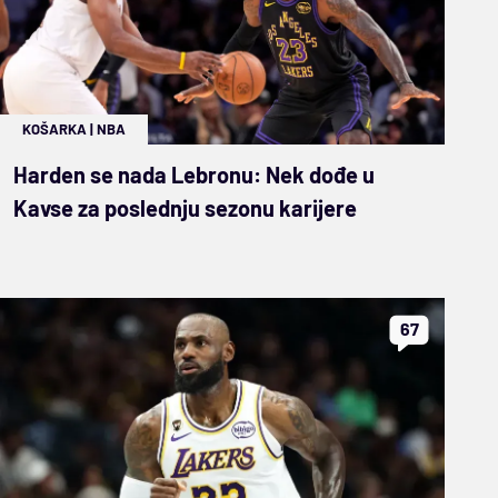
KOŠARKA
|
NBA
Harden se nada Lebronu: Nek dođe u
Kavse za poslednju sezonu karijere
67