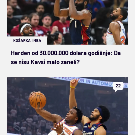
KOŠARKA
|
NBA
Harden od 30.000.000 dolara godišnje: Da
se nisu Kavsi malo zaneli?
22