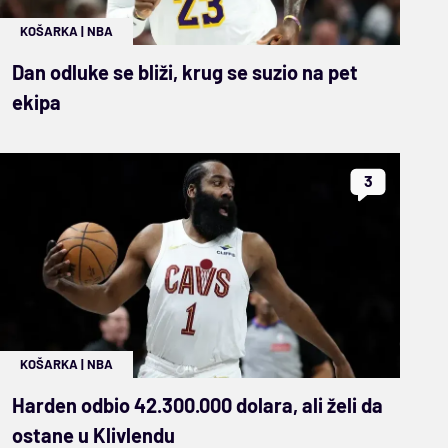
KOŠARKA
|
NBA
Dan odluke se bliži, krug se suzio na pet
ekipa
3
KOŠARKA
|
NBA
Harden odbio 42.300.000 dolara, ali želi da
ostane u Klivlendu