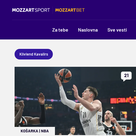
Za tebe
Naslovna
Sve vesti
Klivlend Kavalirs
21
KOŠARKA
|
NBA