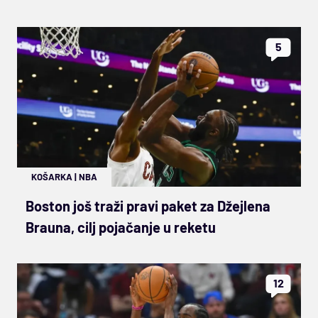
5
KOŠARKA
|
NBA
Boston još traži pravi paket za Džejlena
Brauna, cilj pojačanje u reketu
12