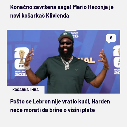
Konačno završena saga! Mario Hezonja je
novi košarkaš Klivlenda
6
KOŠARKA
|
NBA
Pošto se Lebron nije vratio kući, Harden
neće morati da brine o visini plate