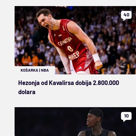
40
KOŠARKA
|
NBA
Hezonja od Kavalirsa dobija 2.800.000
dolara
10