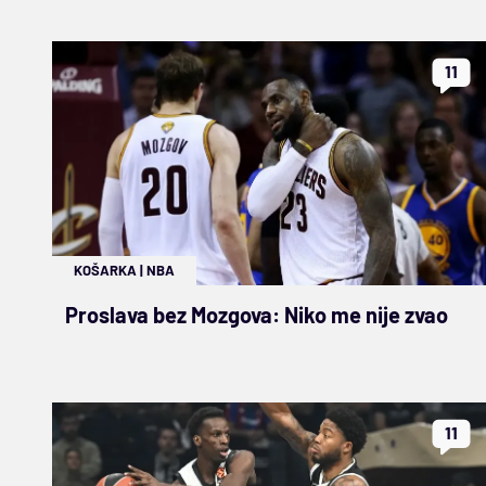
11
KOŠARKA
|
NBA
Proslava bez Mozgova: Niko me nije zvao
11